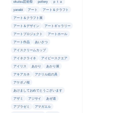
okutsu芸術祭
pottery
ｐｔａ
yanabi
アート
アート＆クラフト
アート＆クラフト展
アート＆デザイン
アートギャラリー
アートプロジェクト
アートホール
アート作品
あいさつ
アイスクリームカップ
アイネクライネ
アイビースクエア
アイリス
あかり
あかり展
アキアカネ
アクリル絵の具
アケボノ桜
あけましておめでとうございます
アザミ
アジサイ
あぜ道
アブラゼミ
アマガエル