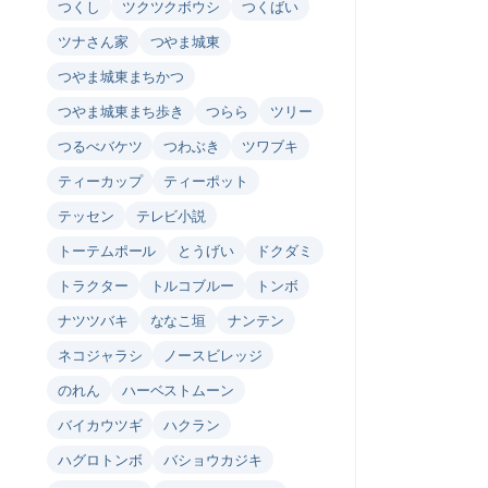
つくし
ツクツクボウシ
つくばい
ツナさん家
つやま城東
つやま城東まちかつ
つやま城東まち歩き
つらら
ツリー
つるべバケツ
つわぶき
ツワブキ
ティーカップ
ティーポット
テッセン
テレビ小説
トーテムポール
とうげい
ドクダミ
トラクター
トルコブルー
トンボ
ナツツバキ
ななこ垣
ナンテン
ネコジャラシ
ノースビレッジ
のれん
ハーベストムーン
バイカウツギ
ハクラン
ハグロトンボ
バショウカジキ