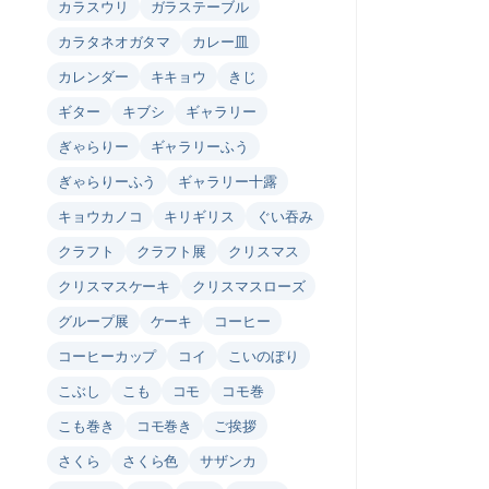
カラスウリ
ガラステーブル
カラタネオガタマ
カレー皿
カレンダー
キキョウ
きじ
ギター
キブシ
ギャラリー
ぎゃらりー
ギャラリーふう
ぎゃらりーふう
ギャラリー十露
キョウカノコ
キリギリス
ぐい吞み
クラフト
クラフト展
クリスマス
クリスマスケーキ
クリスマスローズ
グループ展
ケーキ
コーヒー
コーヒーカップ
コイ
こいのぼり
こぶし
こも
コモ
コモ巻
こも巻き
コモ巻き
ご挨拶
さくら
さくら色
サザンカ