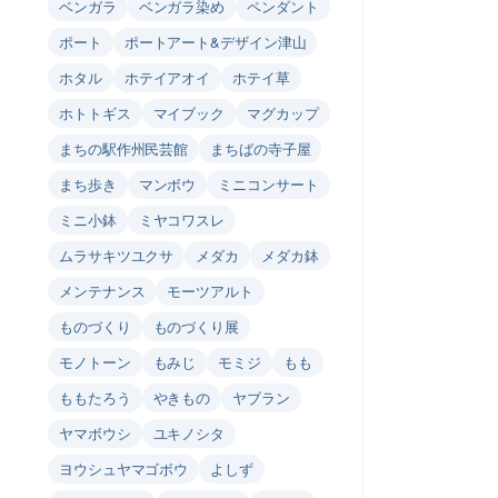
ベンガラ
ベンガラ染め
ペンダント
ポート
ポートアート&デザイン津山
ホタル
ホテイアオイ
ホテイ草
ホトトギス
マイブック
マグカップ
まちの駅作州民芸館
まちばの寺子屋
まち歩き
マンボウ
ミニコンサート
ミニ小鉢
ミヤコワスレ
ムラサキツユクサ
メダカ
メダカ鉢
メンテナンス
モーツアルト
ものづくり
ものづくり展
モノトーン
もみじ
モミジ
もも
ももたろう
やきもの
ヤブラン
ヤマボウシ
ユキノシタ
ヨウシュヤマゴボウ
よしず