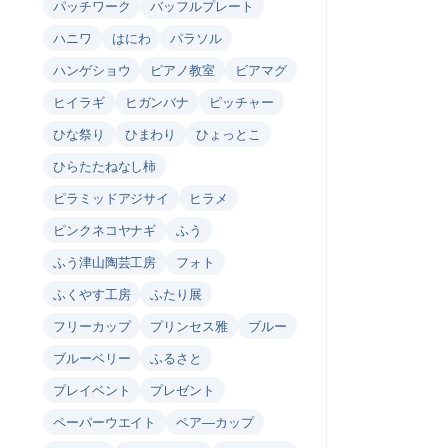
パッチワーク
バッフルプレート
ハニワ
はにわ
パラソル
ハンゲショウ
ピアノ教室
ビアマグ
ヒイラギ
ヒガンバナ
ピッチャー
ひな祭り
ひまわり
ひょっとこ
ひらたたねなし柿
ピラミッドアジサイ
ヒラメ
ピンクネコヤナギ
ふう
ふう津山陶芸工房
フォト
ふくやす工房
ふたり展
フリーカップ
プリンセス雅
ブルー
ブルーベリー
ふるさと
プレイベント
プレゼント
ペーパーウエイト
ペア―カップ