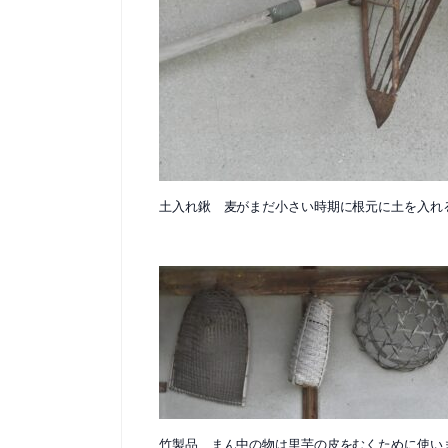
土入れ鍬 麦がまだ小さい時期に根元に土を入れ
竹製品 まん中の物は里芋の皮をむくために使い