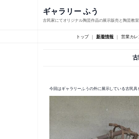
内
ギャラリー ふう
容
古民家にてオリジナル陶芸作品の展示販売と陶芸教室
を
ス
トップ
新着情報
営業カレ
キ
ッ
古
プ
今回はギャラリーふうの外に展示している古民具