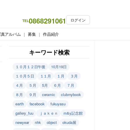
0868291061
ログイン
TEL
写真アルバム
募集
作品紹介
キーワード検索
１０月１２日午後
10月19日
１０月５日
１１月
１月
３月
４月
５月
5月
６月
７月
８月
９月
ceramic
clubmybook
earth
facebook
fukuyasu
gallery_fuu
ｊａｋｅｎ
m&y記念館
newyear
nhk
object
okuda展