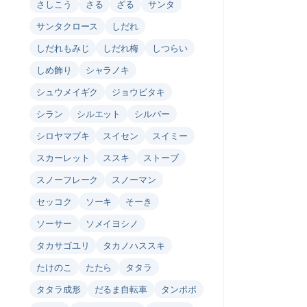
さしこう
さる
ざる
サンタ
サンタクロース
しだれ
しだれもみじ
しだれ梅
しつらい
しめ飾り
シャラノキ
シュウメイギク
ジョウビタキ
シラン
シルエット
シルバー
シロヤマブキ
スイセン
スイミー
スカーレット
ススキ
ストーブ
スノーフレーク
スノーマン
セッコク
ソーキ
そーき
ソーサー
ソメイヨシノ
タカサゴユリ
タカノハススキ
たけのこ
たたら
タタラ
タタラ成形
だるま自転車
タンポポ