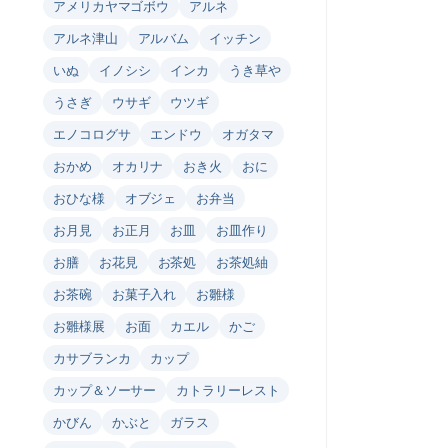
アメリカヤマゴボウ
アルネ
アルネ津山
アルバム
イッチン
いぬ
イノシシ
インカ
うき草や
うさぎ
ウサギ
ウツギ
エノコログサ
エンドウ
オガタマ
おかめ
オカリナ
おき火
おに
おひな様
オブジェ
お弁当
お月見
お正月
お皿
お皿作り
お膳
お花見
お茶処
お茶処紬
お茶碗
お菓子入れ
お雛様
お雛様展
お面
カエル
かご
カサブランカ
カップ
カップ＆ソーサー
カトラリーレスト
かびん
かぶと
ガラス