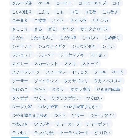
グループ展
ケーキ
コーヒー
コーヒーカップ
コイ
こいのぼり
こぶし
こも
コモ
コモ巻
こも巻き
コモ巻き
ご挨拶
さくら
さくら色
サザンカ
さしこう
さる
ざる
サンタ
サンタクロース
しだれ
しだれもみじ
しだれ梅
しつらい
しめ飾り
シャラノキ
シュウメイギク
ジョウビタキ
シラン
シルエット
シルバー
シロヤマブキ
スイセン
スイミー
スカーレット
ススキ
ストーブ
スノーフレーク
スノーマン
セッコク
ソーキ
そーき
ソーサー
ソメイヨシノ
タカサゴユリ
タカノハススキ
たけのこ
たたら
タタラ
タタラ成形
だるま自転車
タンポポ
つくし
ツクツクボウシ
つくばい
ツナさん家
つやま城東
つやま城東まちかつ
つやま城東まち歩き
つらら
ツリー
つるべバケツ
つわぶき
ツワブキ
ティーカップ
ティーポット
テッセン
テレビ小説
トーテムポール
とうげい