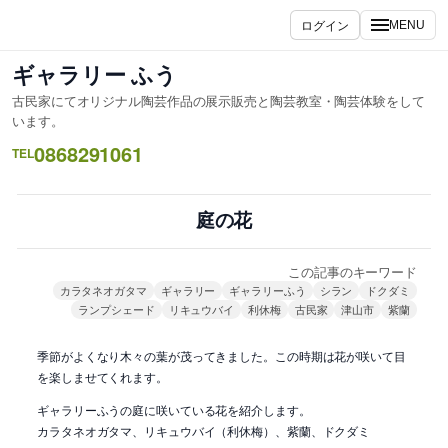
内
ログイン
MENU
容
を
ギャラリー ふう
ス
古民家にてオリジナル陶芸作品の展示販売と陶芸教室・陶芸体験をして
キ
います。
ッ
0868291061
TEL
プ
庭の花
この記事のキーワード
カラタネオガタマ
ギャラリー
ギャラリーふう
シラン
ドクダミ
ランプシェード
リキュウバイ
利休梅
古民家
津山市
紫蘭
季節がよくなり木々の葉が茂ってきました。この時期は花が咲いて目
を楽しませてくれます。
ギャラリーふうの庭に咲いている花を紹介します。
カラタネオガタマ、リキュウバイ（利休梅）、紫蘭、ドクダミ