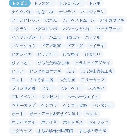
ドクダミ
トラクター
トルコブルー
トンボ
ナツツバキ
ななこ垣
ナンテン
ネコジャラシ
ノースビレッジ
のれん
ハーベストムーン
バイカウツギ
ハクラン
ハグロトンボ
バショウカジキ
パッチワーク
バッフルプレート
ハニワ
はにわ
パラソル
ハンゲショウ
ピアノ教室
ビアマグ
ヒイラギ
ヒガンバナ
ピッチャー
ひな祭り
ひまわり
ひょっとこ
ひらたたねなし柿
ピラミッドアジサイ
ヒラメ
ピンクネコヤナギ
ふう
ふう津山陶芸工房
フォト
ふくやす工房
ふたり展
フリーカップ
プリンセス雅
ブルー
ブルーベリー
ふるさと
プレイベント
プレゼント
ペーパーウエイト
ペア―カップ
ベンガラ
ベンガラ染め
ペンダント
ポート
ポートアート&デザイン津山
ホタル
ホテイアオイ
ホテイ草
ホトトギス
マイブック
マグカップ
まちの駅作州民芸館
まちばの寺子屋