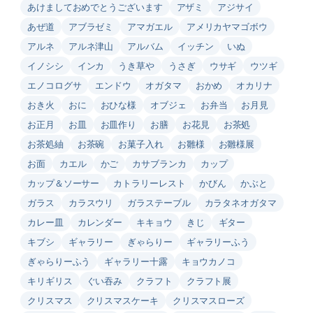
あけましておめでとうございます
アザミ
アジサイ
あぜ道
アブラゼミ
アマガエル
アメリカヤマゴボウ
アルネ
アルネ津山
アルバム
イッチン
いぬ
イノシシ
インカ
うき草や
うさぎ
ウサギ
ウツギ
エノコログサ
エンドウ
オガタマ
おかめ
オカリナ
おき火
おに
おひな様
オブジェ
お弁当
お月見
お正月
お皿
お皿作り
お膳
お花見
お茶処
お茶処紬
お茶碗
お菓子入れ
お雛様
お雛様展
お面
カエル
かご
カサブランカ
カップ
カップ＆ソーサー
カトラリーレスト
かびん
かぶと
ガラス
カラスウリ
ガラステーブル
カラタネオガタマ
カレー皿
カレンダー
キキョウ
きじ
ギター
キブシ
ギャラリー
ぎゃらりー
ギャラリーふう
ぎゃらりーふう
ギャラリー十露
キョウカノコ
キリギリス
ぐい吞み
クラフト
クラフト展
クリスマス
クリスマスケーキ
クリスマスローズ