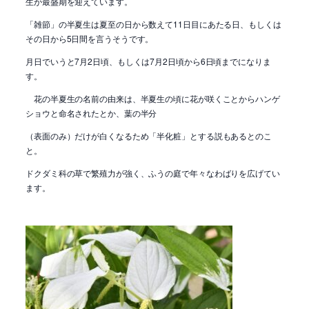
生が最盛期を迎えています。
「雑節」の半夏生は夏至の日から数えて11日目にあたる日、もしくは
その日から5日間を言うそうです。
月日でいうと7月2日頃、もしくは7月2日頃から6日頃までになりま
す。
花の半夏生の名前の由来は、半夏生の頃に花が咲くことからハンゲ
ショウと命名されたとか、葉の半分
（表面のみ）だけが白くなるため「半化粧」とする説もあるとのこ
と。
ドクダミ科の草で繁殖力が強く、ふうの庭で年々なわばりを広げてい
ます。