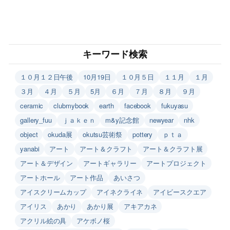
キーワード検索
１０月１２日午後
10月19日
１０月５日
１１月
１月
３月
４月
５月
5月
６月
７月
８月
９月
ceramic
clubmybook
earth
facebook
fukuyasu
gallery_fuu
ｊａｋｅｎ
m&y記念館
newyear
nhk
object
okuda展
okutsu芸術祭
pottery
ｐｔａ
yanabi
アート
アート＆クラフト
アート＆クラフト展
アート＆デザイン
アートギャラリー
アートプロジェクト
アートホール
アート作品
あいさつ
アイスクリームカップ
アイネクライネ
アイビースクエア
アイリス
あかり
あかり展
アキアカネ
アクリル絵の具
アケボノ桜