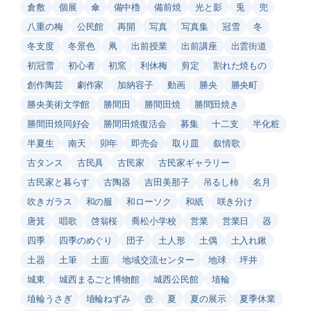
倉敷
個展
傘
備中櫓
備前焼
光と影
兎
兜
八重の梅
公民館
再開
写真
写真集
冠雪
冬
冬支度
冬景色
凧
出前授業
出前講座
出雲街道
初冠雪
初心者
初窯
利休梅
剪定
割れた焼もの
創作陶芸
劇作家
加納容子
動画
勝央
勝央町
勝央美術文学館
勝間田
勝間田焼
勝間田焼き
勝間田焼同好会
勝間田焼復活会
募集
十二支
半化粧
半夏生
南天
卯年
即売会
取り皿
叙情歌
古タンス
古民具
古民家
古民家ギャラリー
古民家と暮らす
古陶器
吉田美那子
吊るし柿
名月
吹きガラス
和の服
和ローソク
和紙
咲き分け
唐箕
唱歌
啓翁桜
喬松小学校
営業
営業日
器
四季
四季のめぐり
団子
土人形
土偶
土入れ鍬
土器
土筆
土面
地域交流センター
地球
坪井
城東
城西まるごと博物館
城西公民館
埴輪
埴輪うさぎ
埴輪ねずみ
壺
夏
夏の展示
夏季休業