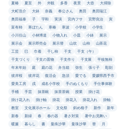
夏椿
夏至
外
外観
多香
夜景
大壺
大掃除
大町浩介
大鉢
奈義
奉公さん
奥田
奥田瑞江
奥田福泰
子
宇和
実演
宮内フサ
宮野良治
寅
富有柿
寒ぼたん
寒椿
寒波
小学校
小学生
小川任山
小林博道
小物入れ
小皿
小鉢
展示
展示会
展示即売会
展示替
山吹
山柿
山茶花
工芸
巳
巾着
干し柿
干支
干支（午）
干支づくり
干支の置物
干支作り
干支展
平核無柿
年末年始
庭
庭の花
弁当箱
弥生
張り子
彫刻
彼岸桜
彼岸花
復活会
急須
愛でる
愛媛県西予市
愛美工房
戌
成名小学校
手のぬくもり
手仕事体験
手桶
手芸
抹茶碗
抹茶茶碗
授業
掛け花
掛け花入れ
掛け軸
掛花
掛花入
掛花入れ
掛軸
教室
文化展示ホール
文化祭
斜め格子
新作
新年
新春
新緑
春
春の器
暑さ対策
暑中お見舞い
暖簾
暮らし
書
曼殊沙華
曼珠沙華
替
月