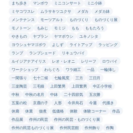
まち歩き
マンボウ
ミニコンサート
ミニ小鉢
ミヤコワスレ
ムラサキツユクサ
メダカ
メダカ鉢
メンテナンス
モーツアルト
ものづくり
ものづくり展
モノトーン
もみじ
モミジ
もも
ももたろう
やきもの
ヤブラン
ヤマボウシ
ユキノシタ
ヨウシュヤマゴボウ
よしず
ライトアップ
ラッピング
ランプ
ランプシェード
リキュウバイ
ルイジアナアイリス
レオ・レオニ
レリーフ
ロウバイ
ワークショップ
わらぐろ
ワラ細工
一品
一輪挿し
一閑張り
七十二候
七輪風窯
三方
三日月
三楽陶芸
三毛猫
上田繁男
上田繁男
中正小学校
中秋
中秋の名月
中鉢
二十四節気
五次勝
五葉の松
京鹿の子
人形
今井烏石
今週
代掻き
休廊
休業
佃煮
低価格
体験
体験コーナー
作品
作品展
作州の民芸
作州の民芸・ものづくり展
作州の民芸ものづくり展
作州民芸館
作州飾り
作陶