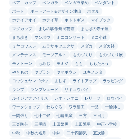
ペア―カップ
ベンガラ
ベンガラ染め
ペンダント
ポート
ポートアート&デザイン津山
ホタル
ホテイアオイ
ホテイ草
ホトトギス
マイブック
マグカップ
まちの駅作州民芸館
まちばの寺子屋
まち歩き
マンボウ
ミニコンサート
ミニ小鉢
ミヤコワスレ
ムラサキツユクサ
メダカ
メダカ鉢
メンテナンス
モーツアルト
ものづくり
ものづくり展
モノトーン
もみじ
モミジ
もも
ももたろう
やきもの
ヤブラン
ヤマボウシ
ユキノシタ
ヨウシュヤマゴボウ
よしず
ライトアップ
ラッピング
ランプ
ランプシェード
リキュウバイ
ルイジアナアイリス
レオ・レオニ
レリーフ
ロウバイ
ワークショップ
わらぐろ
ワラ細工
一品
一輪挿し
一閑張り
七十二候
七輪風窯
三方
三日月
三楽陶芸
三毛猫
上田繁男
上田繁男
中正小学校
中秋
中秋の名月
中鉢
二十四節気
五次勝