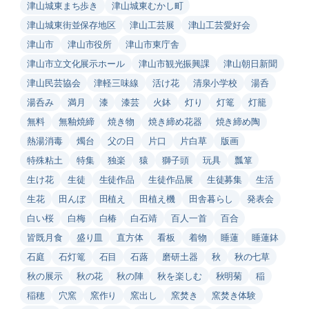
津山城東まち歩き
津山城東むかし町
津山城東街並保存地区
津山工芸展
津山工芸愛好会
津山市
津山市役所
津山市東庁舎
津山市立文化展示ホール
津山市観光振興課
津山朝日新聞
津山民芸協会
津軽三味線
活け花
清泉小学校
湯呑
湯呑み
満月
漆
漆芸
火鉢
灯り
灯篭
灯籠
無料
無釉焼締
焼き物
焼き締め花器
焼き締め陶
熱湯消毒
燭台
父の日
片口
片白草
版画
特殊粘土
特集
独楽
猿
獅子頭
玩具
瓢箪
生け花
生徒
生徒作品
生徒作品展
生徒募集
生活
生花
田んぼ
田植え
田植え機
田舎暮らし
発表会
白い桜
白梅
白椿
白石靖
百人一首
百合
皆既月食
盛り皿
直方体
看板
着物
睡蓮
睡蓮鉢
石庭
石灯篭
石目
石蕗
磨研土器
秋
秋の七草
秋の展示
秋の花
秋の陣
秋を楽しむ
秋明菊
稲
稲穂
穴窯
窯作り
窯出し
窯焚き
窯焚き体験