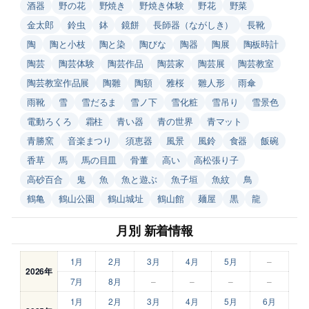
酒器
野の花
野焼き
野焼き体験
野花
野菜
金太郎
鈴虫
鉢
鏡餅
長師器（ながしき）
長靴
陶
陶と小枝
陶と染
陶びな
陶器
陶展
陶板時計
陶芸
陶芸体験
陶芸作品
陶芸家
陶芸展
陶芸教室
陶芸教室作品展
陶雛
陶額
雅桜
雛人形
雨傘
雨靴
雪
雪だるま
雪ノ下
雪化粧
雪吊り
雪景色
電動ろくろ
霜柱
青い器
青の世界
青マット
青勝窯
音楽まつり
須恵器
風景
風鈴
食器
飯碗
香草
馬
馬の目皿
骨董
高い
高松張り子
高砂百合
鬼
魚
魚と遊ぶ
魚子垣
魚紋
鳥
鶴亀
鶴山公園
鶴山城址
鶴山館
麺屋
黒
龍
月別 新着情報
1月
2月
3月
4月
5月
–
2026年
7月
8月
–
–
–
–
1月
2月
3月
4月
5月
6月