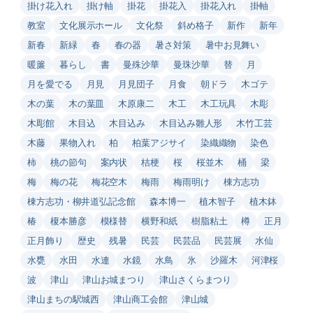
掛け花入れ
掛け軸
掛花
掛花入
掛花入れ
掛軸
教室
文化展示ホール
文化祭
斜め格子
新作
新年
新春
新緑
春
春の器
暑さ対策
暑中お見舞い
暖簾
暮らし
書
曼殊沙華
曼珠沙華
替
月
月を愛でる
月見
月見団子
月食
朝ドラ
木ゴテ
木の葉
木の葉皿
木原康二
木工
木工玩具
木彫
木彫館
木目込
木目込み
木目込み雛人形
木竹工芸
木藤
果物入れ
柏
柏葉アジサイ
染織織物
染色
柿
桃の節句
案内状
桔梗
桜
桜並木
桶
梁
梅
梅の花
梅花空木
梅雨
梅雨明け
棟方志功
棟方志功・柳井道弘記念館
森本博一
植木智子
植木鉢
椿
榎本勝彦
模様替
横野和紙
樹脂粘土
樽
正月
正月飾り
歴史
残暑
民芸
民芸品
民芸展
水仙
水甕
水田
水連
水鏡
水鳥
氷
沙羅木
河津桜
波
津山
津山お城まつり
津山さくらまつり
津山まちの駅城西
津山商工会館
津山城