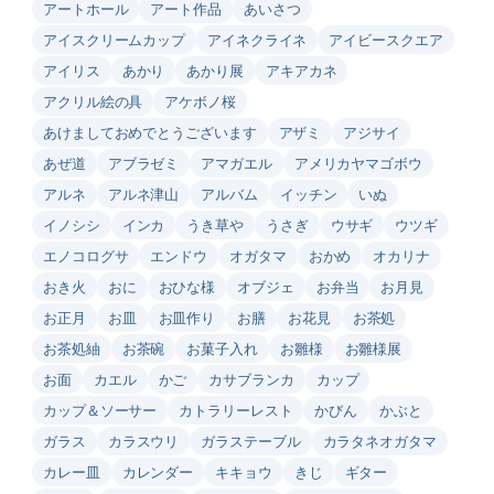
アートホール
アート作品
あいさつ
アイスクリームカップ
アイネクライネ
アイビースクエア
アイリス
あかり
あかり展
アキアカネ
アクリル絵の具
アケボノ桜
あけましておめでとうございます
アザミ
アジサイ
あぜ道
アブラゼミ
アマガエル
アメリカヤマゴボウ
アルネ
アルネ津山
アルバム
イッチン
いぬ
イノシシ
インカ
うき草や
うさぎ
ウサギ
ウツギ
エノコログサ
エンドウ
オガタマ
おかめ
オカリナ
おき火
おに
おひな様
オブジェ
お弁当
お月見
お正月
お皿
お皿作り
お膳
お花見
お茶処
お茶処紬
お茶碗
お菓子入れ
お雛様
お雛様展
お面
カエル
かご
カサブランカ
カップ
カップ＆ソーサー
カトラリーレスト
かびん
かぶと
ガラス
カラスウリ
ガラステーブル
カラタネオガタマ
カレー皿
カレンダー
キキョウ
きじ
ギター