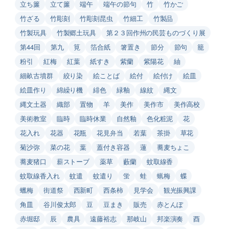
立ち簾
立て簾
端午
端午の節句
竹
竹かご
竹ざる
竹彫刻
竹彫刻昆虫
竹細工
竹製品
竹製玩具
竹製郷土玩具
第２３回作州の民芸ものづくり展
第44回
第九
筧
箔合紙
箸置き
節分
節句
籠
粉引
紅梅
紅葉
紙すき
紫蘭
紫陽花
紬
細畝古墳群
絞り染
絵ことば
絵付
絵付け
絵皿
絵皿作り
綿繰り機
緋色
緑釉
線紋
縄文
縄文土器
織部
置物
羊
美作
美作市
美作高校
美術教室
臨時
臨時休業
自然釉
色化粧泥
花
花入れ
花器
花瓶
花見弁当
若葉
茶掛
草花
菊沙弥
菜の花
葉
蓋付き容器
蓮
蕎麦ちょこ
蕎麦猪口
薪ストーブ
薬草
藪蘭
蚊取線香
蚊取線香入れ
蚊遣
蚊遣り
蛍
蛙
蝋梅
蝶
蠟梅
街道祭
西新町
西条柿
見学会
観光振興課
角皿
谷川俊太郎
豆
豆まき
販売
赤とんぼ
赤堀邸
辰
農具
遠藤裕志
那岐山
邦楽演奏
酉