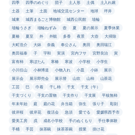
四季
四季のめぐり
団子
土人形
土偶
土入れ鍬
土器
土筆
土面
地域交流センター
地球
坪井
城東
城西まるごと博物館
城西公民館
埴輪
埴輪うさぎ
埴輪ねずみ
壺
夏
夏の展示
夏季休業
夏椿
夏至
外
外観
多香
夜景
大壺
大掃除
大町浩介
大鉢
奈義
奉公さん
奥田
奥田瑞江
奥田福泰
子
宇和
実演
宮内フサ
宮野良治
寅
富有柿
寒ぼたん
寒椿
寒波
小学校
小学生
小川任山
小林博道
小物入れ
小皿
小鉢
展示
展示会
展示即売会
展示替
山吹
山柿
山茶花
工芸
巳
巾着
干し柿
干支
干支（午）
干支づくり
干支の置物
干支作り
干支展
平核無柿
年末年始
庭
庭の花
弁当箱
弥生
張り子
彫刻
彼岸桜
彼岸花
復活会
急須
愛でる
愛媛県西予市
愛美工房
戌
成名小学校
手のぬくもり
手仕事体験
手桶
手芸
抹茶碗
抹茶茶碗
授業
掛け花