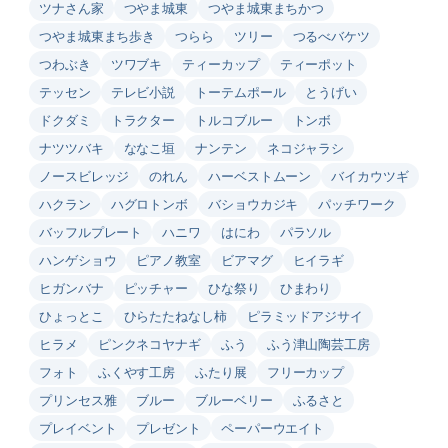
ツナさん家
つやま城東
つやま城東まちかつ
つやま城東まち歩き
つらら
ツリー
つるべバケツ
つわぶき
ツワブキ
ティーカップ
ティーポット
テッセン
テレビ小説
トーテムポール
とうげい
ドクダミ
トラクター
トルコブルー
トンボ
ナツツバキ
ななこ垣
ナンテン
ネコジャラシ
ノースビレッジ
のれん
ハーベストムーン
バイカウツギ
ハクラン
ハグロトンボ
バショウカジキ
パッチワーク
バッフルプレート
ハニワ
はにわ
パラソル
ハンゲショウ
ピアノ教室
ビアマグ
ヒイラギ
ヒガンバナ
ピッチャー
ひな祭り
ひまわり
ひょっとこ
ひらたたねなし柿
ピラミッドアジサイ
ヒラメ
ピンクネコヤナギ
ふう
ふう津山陶芸工房
フォト
ふくやす工房
ふたり展
フリーカップ
プリンセス雅
ブルー
ブルーベリー
ふるさと
プレイベント
プレゼント
ペーパーウエイト