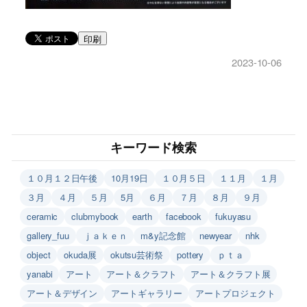
印刷
2023-10-06
キーワード検索
１０月１２日午後
10月19日
１０月５日
１１月
１月
３月
４月
５月
5月
６月
７月
８月
９月
ceramic
clubmybook
earth
facebook
fukuyasu
gallery_fuu
ｊａｋｅｎ
m&y記念館
newyear
nhk
object
okuda展
okutsu芸術祭
pottery
ｐｔａ
yanabi
アート
アート＆クラフト
アート＆クラフト展
アート＆デザイン
アートギャラリー
アートプロジェクト