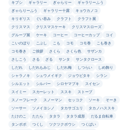
キブシ
ギャラリー
ぎゃらりー
ギャラリーふう
ぎゃらりーふう
ギャラリー十露
キョウカノコ
キリギリス
ぐい吞み
クラフト
クラフト展
クリスマス
クリスマスケーキ
クリスマスローズ
グループ展
ケーキ
コーヒー
コーヒーカップ
コイ
こいのぼり
こぶし
こも
コモ
コモ巻
こも巻き
コモ巻き
ご挨拶
さくら
さくら色
サザンカ
さしこう
さる
ざる
サンタ
サンタクロース
しだれ
しだれもみじ
しだれ梅
しつらい
しめ飾り
シャラノキ
シュウメイギク
ジョウビタキ
シラン
シルエット
シルバー
シロヤマブキ
スイセン
スイミー
スカーレット
ススキ
ストーブ
スノーフレーク
スノーマン
セッコク
ソーキ
そーき
ソーサー
ソメイヨシノ
タカサゴユリ
タカノハススキ
たけのこ
たたら
タタラ
タタラ成形
だるま自転車
タンポポ
つくし
ツクツクボウシ
つくばい