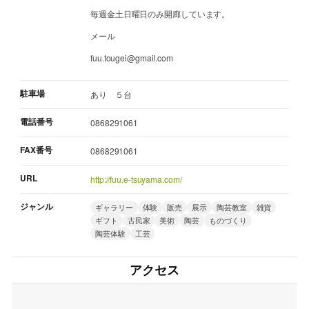
毎週金土日曜日のみ開廊しています。
メール
fuu.tougei@gmail.com
駐車場
あり ５台
電話番号
0868291061
FAX番号
0868291061
URL
http://fuu.e-tsuyama.com/
ジャンル
ギャラリー
体験
販売
展示
陶芸教室
雑貨
ギフト
古民家
美術
陶芸
ものづくり
陶芸体験
工芸
アクセス