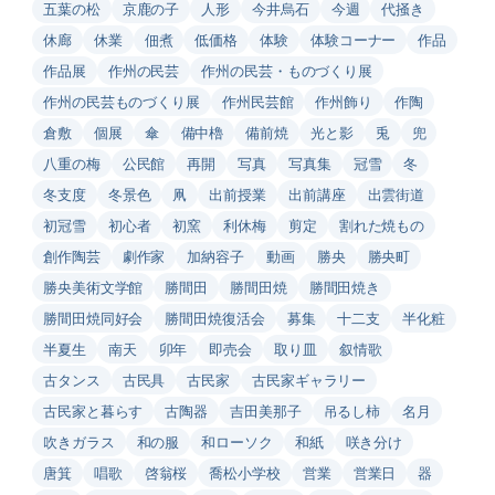
五葉の松
京鹿の子
人形
今井烏石
今週
代掻き
休廊
休業
佃煮
低価格
体験
体験コーナー
作品
作品展
作州の民芸
作州の民芸・ものづくり展
作州の民芸ものづくり展
作州民芸館
作州飾り
作陶
倉敷
個展
傘
備中櫓
備前焼
光と影
兎
兜
八重の梅
公民館
再開
写真
写真集
冠雪
冬
冬支度
冬景色
凧
出前授業
出前講座
出雲街道
初冠雪
初心者
初窯
利休梅
剪定
割れた焼もの
創作陶芸
劇作家
加納容子
動画
勝央
勝央町
勝央美術文学館
勝間田
勝間田焼
勝間田焼き
勝間田焼同好会
勝間田焼復活会
募集
十二支
半化粧
半夏生
南天
卯年
即売会
取り皿
叙情歌
古タンス
古民具
古民家
古民家ギャラリー
古民家と暮らす
古陶器
吉田美那子
吊るし柿
名月
吹きガラス
和の服
和ローソク
和紙
咲き分け
唐箕
唱歌
啓翁桜
喬松小学校
営業
営業日
器