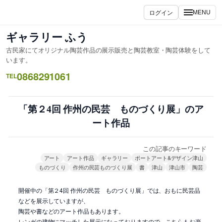
内
ログイン
MENU
容
を
ギャラリー ふう
ス
古民家にてオリジナル陶芸作品の展示販売と陶芸教室・陶芸体験をして
キ
います。
ッ
0868291061
TEL
プ
「第２4回 作州の民芸 ものづくり展」のア
ート作品
この記事のキーワード
アート
アート作品
ギャラリー
ポートアート&デザイン津山
ものづくり
作州の民芸ものづくり展
書
津山
津山市
陶芸
開催中の「第２4回 作州の民芸 ものづくり展」では、おもに民芸品
などを展示していますが、
陶芸や書などのアート作品もあります。
レンガの建物にマッチした展示になっておりますので、こちらもお楽