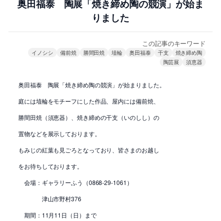
奥田福泰 陶展「焼き締め陶の競演」が始ま
りました
この記事のキーワード
イノシシ
備前焼
勝間田焼
埴輪
奥田福泰
干支
焼き締め陶
陶芸展
須恵器
奥田福泰 陶展「焼き締め陶の競演」が始まりました。
庭には埴輪をモチーフにした作品、屋内には備前焼、
勝間田焼（須恵器）、焼き締めの干支（いのしし）の
置物などを展示しております。
もみじの紅葉も見ごろとなっており、皆さまのお越し
をお待ちしております。
会場：ギャラリーふう（0868-29-1061）
津山市野村376
期間：11月11日（日）まで