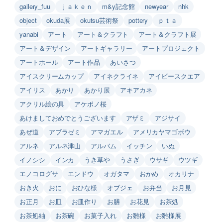
gallery_fuu
ｊａｋｅｎ
m&y記念館
newyear
nhk
object
okuda展
okutsu芸術祭
pottery
ｐｔａ
yanabi
アート
アート＆クラフト
アート＆クラフト展
アート＆デザイン
アートギャラリー
アートプロジェクト
アートホール
アート作品
あいさつ
アイスクリームカップ
アイネクライネ
アイビースクエア
アイリス
あかり
あかり展
アキアカネ
アクリル絵の具
アケボノ桜
あけましておめでとうございます
アザミ
アジサイ
あぜ道
アブラゼミ
アマガエル
アメリカヤマゴボウ
アルネ
アルネ津山
アルバム
イッチン
いぬ
イノシシ
インカ
うき草や
うさぎ
ウサギ
ウツギ
エノコログサ
エンドウ
オガタマ
おかめ
オカリナ
おき火
おに
おひな様
オブジェ
お弁当
お月見
お正月
お皿
お皿作り
お膳
お花見
お茶処
お茶処紬
お茶碗
お菓子入れ
お雛様
お雛様展