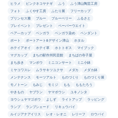
ヒラメ
ピンクネコヤナギ
ふう
ふう津山陶芸工房
フォト
ふくやす工房
ふたり展
フリーカップ
プリンセス雅
ブルー
ブルーベリー
ふるさと
プレイベント
プレゼント
ペーパーウエイト
ペア―カップ
ベンガラ
ベンガラ染め
ペンダント
ポート
ポートアート&デザイン津山
ホタル
ホテイアオイ
ホテイ草
ホトトギス
マイブック
マグカップ
まちの駅作州民芸館
まちばの寺子屋
まち歩き
マンボウ
ミニコンサート
ミニ小鉢
ミヤコワスレ
ムラサキツユクサ
メダカ
メダカ鉢
メンテナンス
モーツアルト
ものづくり
ものづくり展
モノトーン
もみじ
モミジ
もも
ももたろう
やきもの
ヤブラン
ヤマボウシ
ユキノシタ
ヨウシュヤマゴボウ
よしず
ライトアップ
ラッピング
ランプ
ランプシェード
リキュウバイ
ルイジアナアイリス
レオ・レオニ
レリーフ
ロウバイ