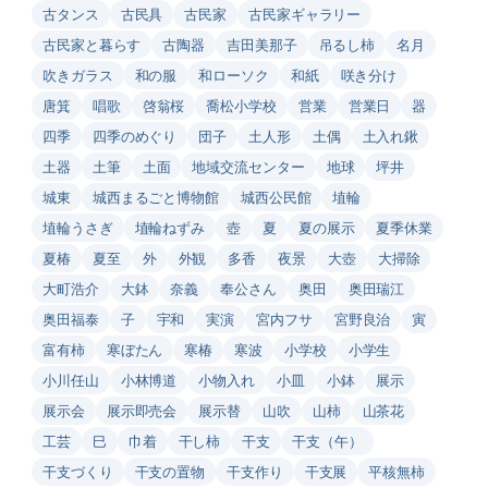
古タンス
古民具
古民家
古民家ギャラリー
古民家と暮らす
古陶器
吉田美那子
吊るし柿
名月
吹きガラス
和の服
和ローソク
和紙
咲き分け
唐箕
唱歌
啓翁桜
喬松小学校
営業
営業日
器
四季
四季のめぐり
団子
土人形
土偶
土入れ鍬
土器
土筆
土面
地域交流センター
地球
坪井
城東
城西まるごと博物館
城西公民館
埴輪
埴輪うさぎ
埴輪ねずみ
壺
夏
夏の展示
夏季休業
夏椿
夏至
外
外観
多香
夜景
大壺
大掃除
大町浩介
大鉢
奈義
奉公さん
奥田
奥田瑞江
奥田福泰
子
宇和
実演
宮内フサ
宮野良治
寅
富有柿
寒ぼたん
寒椿
寒波
小学校
小学生
小川任山
小林博道
小物入れ
小皿
小鉢
展示
展示会
展示即売会
展示替
山吹
山柿
山茶花
工芸
巳
巾着
干し柿
干支
干支（午）
干支づくり
干支の置物
干支作り
干支展
平核無柿