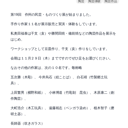
陶芸
陶芸体験
陶芸作品
第19回 作州の民芸・ものづくり展が始まりました。
手作り作家１１名が展示販売と実演・体験をしています。
私奥田福泰は干支（亥）や勝間田焼・備前焼などの陶芸作品を展示を
はじめ、
ワークショップとして豆皿作り、干支（亥）作りをしています。
会期は１１月２９日（木）までですのでぜひ足をお運びください。
なおその他の作家は、次の１０名です。敬称略
五次勝（木彫）、 今井烏石（絵ことば）、 白石靖（竹製郷土玩
具）、
上田繁男（横野和紙）、 小林博道（竹彫刻 昆虫）、 木原康二（創
作陶芸）、
大町浩介（木工玩具）、 遠藤裕志（ベンガラ染め）、 植木智子（磨
研土器）、
長師器（吹きガラス）