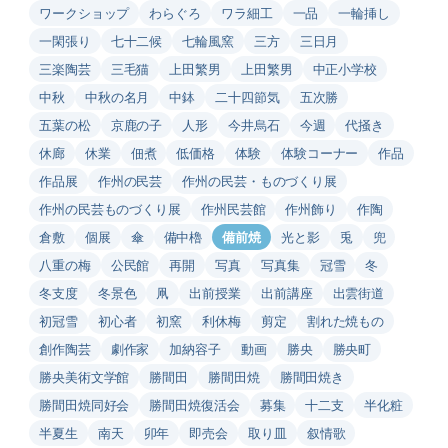
ワークショップ
わらぐろ
ワラ細工
一品
一輪挿し
一閑張り
七十二候
七輪風窯
三方
三日月
三楽陶芸
三毛猫
上田繁男
上田繁男
中正小学校
中秋
中秋の名月
中鉢
二十四節気
五次勝
五葉の松
京鹿の子
人形
今井烏石
今週
代掻き
休廊
休業
佃煮
低価格
体験
体験コーナー
作品
作品展
作州の民芸
作州の民芸・ものづくり展
作州の民芸ものづくり展
作州民芸館
作州飾り
作陶
倉敷
個展
傘
備中櫓
備前焼
光と影
兎
兜
八重の梅
公民館
再開
写真
写真集
冠雪
冬
冬支度
冬景色
凧
出前授業
出前講座
出雲街道
初冠雪
初心者
初窯
利休梅
剪定
割れた焼もの
創作陶芸
劇作家
加納容子
動画
勝央
勝央町
勝央美術文学館
勝間田
勝間田焼
勝間田焼き
勝間田焼同好会
勝間田焼復活会
募集
十二支
半化粧
半夏生
南天
卯年
即売会
取り皿
叙情歌