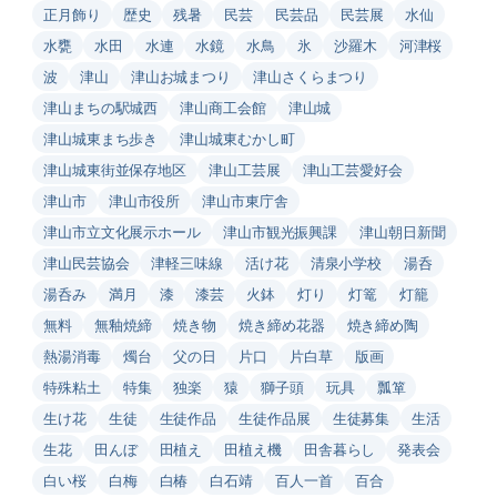
正月飾り
歴史
残暑
民芸
民芸品
民芸展
水仙
水甕
水田
水連
水鏡
水鳥
氷
沙羅木
河津桜
波
津山
津山お城まつり
津山さくらまつり
津山まちの駅城西
津山商工会館
津山城
津山城東まち歩き
津山城東むかし町
津山城東街並保存地区
津山工芸展
津山工芸愛好会
津山市
津山市役所
津山市東庁舎
津山市立文化展示ホール
津山市観光振興課
津山朝日新聞
津山民芸協会
津軽三味線
活け花
清泉小学校
湯呑
湯呑み
満月
漆
漆芸
火鉢
灯り
灯篭
灯籠
無料
無釉焼締
焼き物
焼き締め花器
焼き締め陶
熱湯消毒
燭台
父の日
片口
片白草
版画
特殊粘土
特集
独楽
猿
獅子頭
玩具
瓢箪
生け花
生徒
生徒作品
生徒作品展
生徒募集
生活
生花
田んぼ
田植え
田植え機
田舎暮らし
発表会
白い桜
白梅
白椿
白石靖
百人一首
百合