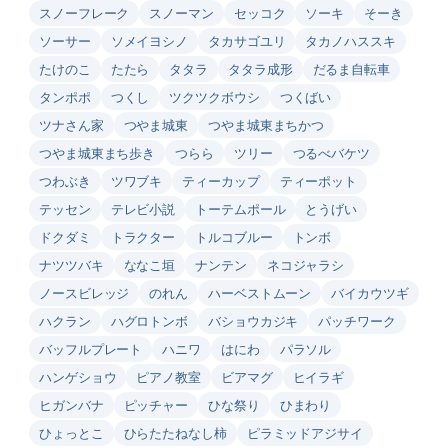
スノーフレーク
スノーマン
セッコク
ソーキ
そーき
ソーサー
ソメイヨシノ
タカサゴユリ
タカノハススキ
たけのこ
たたら
タタラ
タタラ成形
だるま自転車
タンポポ
つくし
ツクツクボウシ
つくばい
ツナさん家
つやま城東
つやま城東まちかつ
つやま城東まち歩き
つらら
ツリー
つるべバケツ
つわぶき
ツワブキ
ティーカップ
ティーポット
テッセン
テレビ小説
トーテムポール
とうげい
ドクダミ
トラクター
トルコブルー
トンボ
ナツツバキ
ななこ垣
ナンテン
ネコジャラシ
ノースビレッジ
のれん
ハーベストムーン
バイカウツギ
ハクラン
ハグロトンボ
バショウカジキ
パッチワーク
バッフルプレート
ハニワ
はにわ
パラソル
ハンゲショウ
ピアノ教室
ビアマグ
ヒイラギ
ヒガンバナ
ピッチャー
ひな祭り
ひまわり
ひょっとこ
ひらたたねなし柿
ピラミッドアジサイ