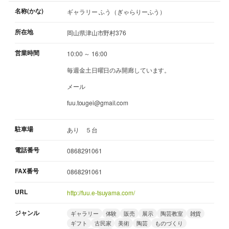
名称(かな)
ギャラリー ふう（ぎゃらりーふう）
所在地
岡山県津山市野村376
営業時間
10:00 ～ 16:00
毎週金土日曜日のみ開廊しています。
メール
fuu.tougei@gmail.com
駐車場
あり ５台
電話番号
0868291061
FAX番号
0868291061
URL
http://fuu.e-tsuyama.com/
ジャンル
ギャラリー
体験
販売
展示
陶芸教室
雑貨
ギフト
古民家
美術
陶芸
ものづくり