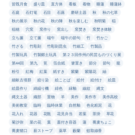
皆既月食
盛り皿
直方体
看板
着物
睡蓮
睡蓮鉢
石庭
石灯篭
石目
石蕗
磨研土器
秋
秋の七草
秋の展示
秋の花
秋の陣
秋を楽しむ
秋明菊
稲
稲穂
穴窯
窯作り
窯出し
窯焚き
窯焚き体験
立ち簾
立て簾
端午
端午の節句
竹
竹かご
竹ざる
竹彫刻
竹彫刻昆虫
竹細工
竹製品
竹製玩具
竹製郷土玩具
第２３回作州の民芸ものづくり展
第44回
第九
筧
箔合紙
箸置き
節分
節句
籠
粉引
紅梅
紅葉
紙すき
紫蘭
紫陽花
紬
細畝古墳群
絞り染
絵ことば
絵付
絵付け
絵皿
絵皿作り
綿繰り機
緋色
緑釉
線紋
縄文
縄文土器
織部
置物
羊
美作
美作市
美作高校
美術教室
臨時
臨時休業
自然釉
色化粧泥
花
花入れ
花器
花瓶
花見弁当
若葉
茶掛
草花
菊沙弥
菜の花
葉
蓋付き容器
蓮
蕎麦ちょこ
蕎麦猪口
薪ストーブ
薬草
藪蘭
蚊取線香