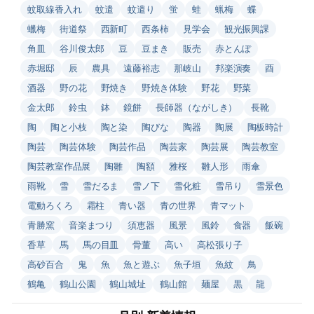
蚊取線香入れ
蚊遣
蚊遣り
蛍
蛙
蝋梅
蝶
蠟梅
街道祭
西新町
西条柿
見学会
観光振興課
角皿
谷川俊太郎
豆
豆まき
販売
赤とんぼ
赤堀邸
辰
農具
遠藤裕志
那岐山
邦楽演奏
酉
酒器
野の花
野焼き
野焼き体験
野花
野菜
金太郎
鈴虫
鉢
鏡餅
長師器（ながしき）
長靴
陶
陶と小枝
陶と染
陶びな
陶器
陶展
陶板時計
陶芸
陶芸体験
陶芸作品
陶芸家
陶芸展
陶芸教室
陶芸教室作品展
陶雛
陶額
雅桜
雛人形
雨傘
雨靴
雪
雪だるま
雪ノ下
雪化粧
雪吊り
雪景色
電動ろくろ
霜柱
青い器
青の世界
青マット
青勝窯
音楽まつり
須恵器
風景
風鈴
食器
飯碗
香草
馬
馬の目皿
骨董
高い
高松張り子
高砂百合
鬼
魚
魚と遊ぶ
魚子垣
魚紋
鳥
鶴亀
鶴山公園
鶴山城址
鶴山館
麺屋
黒
龍