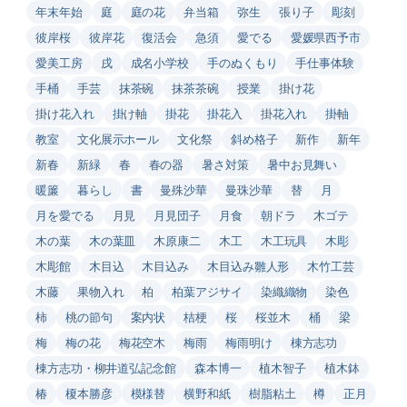
年末年始
庭
庭の花
弁当箱
弥生
張り子
彫刻
彼岸桜
彼岸花
復活会
急須
愛でる
愛媛県西予市
愛美工房
戌
成名小学校
手のぬくもり
手仕事体験
手桶
手芸
抹茶碗
抹茶茶碗
授業
掛け花
掛け花入れ
掛け軸
掛花
掛花入
掛花入れ
掛軸
教室
文化展示ホール
文化祭
斜め格子
新作
新年
新春
新緑
春
春の器
暑さ対策
暑中お見舞い
暖簾
暮らし
書
曼殊沙華
曼珠沙華
替
月
月を愛でる
月見
月見団子
月食
朝ドラ
木ゴテ
木の葉
木の葉皿
木原康二
木工
木工玩具
木彫
木彫館
木目込
木目込み
木目込み雛人形
木竹工芸
木藤
果物入れ
柏
柏葉アジサイ
染織織物
染色
柿
桃の節句
案内状
桔梗
桜
桜並木
桶
梁
梅
梅の花
梅花空木
梅雨
梅雨明け
棟方志功
棟方志功・柳井道弘記念館
森本博一
植木智子
植木鉢
椿
榎本勝彦
模様替
横野和紙
樹脂粘土
樽
正月