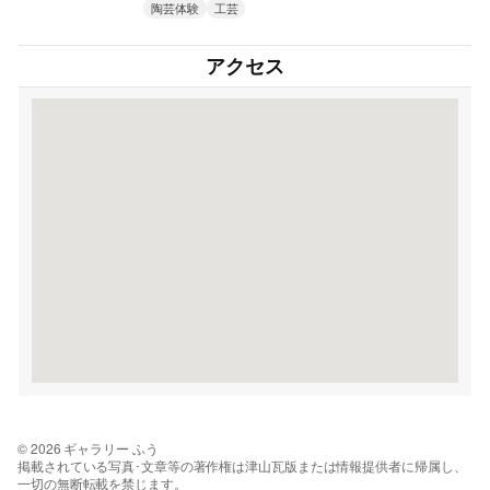
陶芸体験
工芸
アクセス
© 2026 ギャラリー ふう
掲載されている写真･文章等の著作権は津山瓦版または情報提供者に帰属し、
一切の無断転載を禁じます。