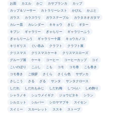
お面
カエル
かご
カサブランカ
カップ
カップ＆ソーサー
カトラリーレスト
かびん
かぶと
ガラス
カラスウリ
ガラステーブル
カラタネオガタマ
カレー皿
カレンダー
キキョウ
きじ
ギター
キブシ
ギャラリー
ぎゃらりー
ギャラリーふう
ぎゃらりーふう
ギャラリー十露
キョウカノコ
キリギリス
ぐい吞み
クラフト
クラフト展
クリスマス
クリスマスケーキ
クリスマスローズ
グループ展
ケーキ
コーヒー
コーヒーカップ
コイ
こいのぼり
こぶし
こも
コモ
コモ巻
こも巻き
コモ巻き
ご挨拶
さくら
さくら色
サザンカ
さしこう
さる
ざる
サンタ
サンタクロース
しだれ
しだれもみじ
しだれ梅
しつらい
しめ飾り
シャラノキ
シュウメイギク
ジョウビタキ
シラン
シルエット
シルバー
シロヤマブキ
スイセン
スイミー
スカーレット
ススキ
ストーブ