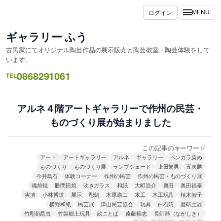
内
ログイン
MENU
容
を
ギャラリー ふう
ス
古民家にてオリジナル陶芸作品の展示販売と陶芸教室・陶芸体験をして
キ
います。
ッ
0868291061
TEL
プ
アルネ４階アートギャラリーで作州の民芸・
ものづくり展が始まりました
この記事のキーワード
アート
アートギャラリー
アルネ
ギャラリー
ベンガラ染め
ものづくり
ものづくり展
ランプシェード
上田繁男
五次勝
今井烏石
体験コーナー
作州の民芸
作州の民芸・ものづくり展
備前焼
勝間田焼
吹きガラス
和紙
大町浩介
奥田
奥田福泰
実演
小林博道
展示
彫刻
木原康二
木工
木工玩具
植木智子
横野和紙
民芸展
津山民芸協会
玩具
白石靖
磨研土器
竹彫刻昆虫
竹製郷土玩具
絵ことば
遠藤裕志
長師器（ながしき）