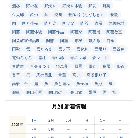
酒器
野の花
野焼き
野焼き体験
野花
野菜
金太郎
鈴虫
鉢
鏡餅
長師器（ながしき）
長靴
陶
陶と小枝
陶と染
陶びな
陶器
陶展
陶板時計
陶芸
陶芸体験
陶芸作品
陶芸家
陶芸展
陶芸教室
陶芸教室作品展
陶雛
陶額
雅桜
雛人形
雨傘
雨靴
雪
雪だるま
雪ノ下
雪化粧
雪吊り
雪景色
電動ろくろ
霜柱
青い器
青の世界
青マット
青勝窯
音楽まつり
須恵器
風景
風鈴
食器
飯碗
香草
馬
馬の目皿
骨董
高い
高松張り子
高砂百合
鬼
魚
魚と遊ぶ
魚子垣
魚紋
鳥
鶴亀
鶴山公園
鶴山城址
鶴山館
麺屋
黒
龍
月別 新着情報
1月
2月
3月
4月
5月
–
2026年
7月
8月
–
–
–
–
1月
2月
3月
4月
5月
6月