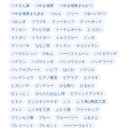
ツナさん家
つやま城東
つやま城東まちかつ
つやま城東まち歩き
つらら
ツリー
つるべバケツ
つわぶき
ツワブキ
ティーカップ
ティーポット
テッセン
テレビ小説
トーテムポール
とうげい
ドクダミ
トラクター
トルコブルー
トンボ
ナツツバキ
ななこ垣
ナンテン
ネコジャラシ
ノースビレッジ
のれん
ハーベストムーン
バイカウツギ
ハクラン
ハグロトンボ
バショウカジキ
パッチワーク
バッフルプレート
ハニワ
はにわ
パラソル
ハンゲショウ
ピアノ教室
ビアマグ
ヒイラギ
ヒガンバナ
ピッチャー
ひな祭り
ひまわり
ひょっとこ
ひらたたねなし柿
ピラミッドアジサイ
ヒラメ
ピンクネコヤナギ
ふう
ふう津山陶芸工房
フォト
ふくやす工房
ふたり展
フリーカップ
プリンセス雅
ブルー
ブルーベリー
ふるさと
プレイベント
プレゼント
ペーパーウエイト