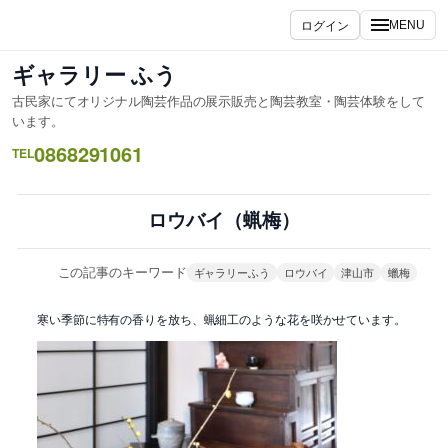
内
ログイン
MENU
容
を
ギャラリー ふう
ス
古民家にてオリジナル陶芸作品の展示販売と陶芸教室・陶芸体験をして
キ
います。
ッ
0868291061
TEL
プ
ロウバイ（蝋梅）
この記事のキーワード
ギャラリーふう
ロウバイ
津山市
蠟梅
寒い季節に特有の香りを放ち、蝋細工のような花を咲かせています。