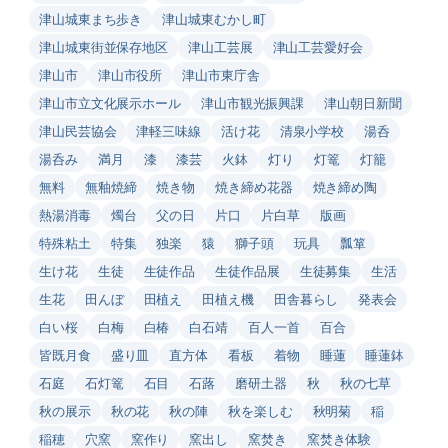
津山城東まち歩き
津山城東むかし町
津山城東街並保存地区
津山工芸展
津山工芸愛好会
津山市
津山市役所
津山市東庁舎
津山市立文化展示ホール
津山市観光振興課
津山朝日新聞
津山民芸協会
津軽三味線
活け花
清泉小学校
湯呑
湯呑み
満月
漆
漆芸
火鉢
灯り
灯篭
灯籠
無料
無釉焼締
焼き物
焼き締め花器
焼き締め陶
熱湯消毒
燭台
父の日
片口
片白草
版画
特殊粘土
特集
独楽
猿
獅子頭
玩具
瓢箪
生け花
生徒
生徒作品
生徒作品展
生徒募集
生活
生花
田んぼ
田植え
田植え機
田舎暮らし
発表会
白い桜
白梅
白椿
白石靖
百人一首
百合
皆既月食
盛り皿
直方体
看板
着物
睡蓮
睡蓮鉢
石庭
石灯篭
石目
石蕗
磨研土器
秋
秋の七草
秋の展示
秋の花
秋の陣
秋を楽しむ
秋明菊
稲
稲穂
穴窯
窯作り
窯出し
窯焚き
窯焚き体験