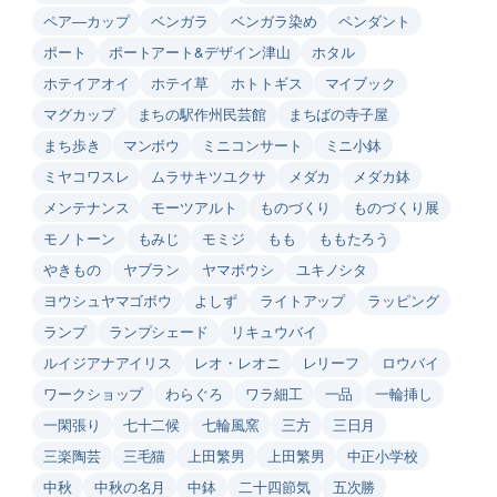
ペア―カップ
ベンガラ
ベンガラ染め
ペンダント
ポート
ポートアート&デザイン津山
ホタル
ホテイアオイ
ホテイ草
ホトトギス
マイブック
マグカップ
まちの駅作州民芸館
まちばの寺子屋
まち歩き
マンボウ
ミニコンサート
ミニ小鉢
ミヤコワスレ
ムラサキツユクサ
メダカ
メダカ鉢
メンテナンス
モーツアルト
ものづくり
ものづくり展
モノトーン
もみじ
モミジ
もも
ももたろう
やきもの
ヤブラン
ヤマボウシ
ユキノシタ
ヨウシュヤマゴボウ
よしず
ライトアップ
ラッピング
ランプ
ランプシェード
リキュウバイ
ルイジアナアイリス
レオ・レオニ
レリーフ
ロウバイ
ワークショップ
わらぐろ
ワラ細工
一品
一輪挿し
一閑張り
七十二候
七輪風窯
三方
三日月
三楽陶芸
三毛猫
上田繁男
上田繁男
中正小学校
中秋
中秋の名月
中鉢
二十四節気
五次勝