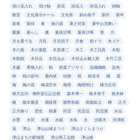
掛け花入れ
掛け軸
掛花
掛花入
掛花入れ
掛軸
教室
文化展示ホール
文化祭
斜め格子
新作
新年
新春
新緑
春
春の器
暑さ対策
暑中お見舞い
暖簾
暮らし
書
曼殊沙華
曼珠沙華
替
月
月を愛でる
月見
月見団子
月食
朝ドラ
木ゴテ
木の葉
木の葉皿
木原康二
木工
木工玩具
木彫
木彫館
木目込
木目込み
木目込み雛人形
木竹工芸
木藤
果物入れ
柏
柏葉アジサイ
染織織物
染色
柿
桃の節句
案内状
桔梗
桜
桜並木
桶
梁
梅
梅の花
梅花空木
梅雨
梅雨明け
棟方志功
棟方志功・柳井道弘記念館
森本博一
植木智子
植木鉢
椿
榎本勝彦
模様替
横野和紙
樹脂粘土
樽
正月
正月飾り
歴史
残暑
民芸
民芸品
民芸展
水仙
水甕
水田
水連
水鏡
水鳥
氷
沙羅木
河津桜
波
津山
津山お城まつり
津山さくらまつり
津山まちの駅城西
津山商工会館
津山城