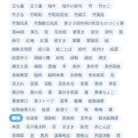
立ち簾
立て簾
端午
端午の節句
竹
竹かご
竹ざる
竹彫刻
竹彫刻昆虫
竹細工
竹製品
竹製玩具
竹製郷土玩具
第２３回作州の民芸ものづくり展
第44回
第九
筧
箔合紙
箸置き
節分
節句
籠
粉引
紅梅
紅葉
紙すき
紫蘭
紫陽花
紬
細畝古墳群
絞り染
絵ことば
絵付
絵付け
絵皿
絵皿作り
綿繰り機
緋色
緑釉
線紋
縄文
縄文土器
織部
置物
羊
美作
美作市
美作高校
美術教室
臨時
臨時休業
自然釉
色化粧泥
花
花入れ
花器
花瓶
花見弁当
若葉
茶掛
草花
菊沙弥
菜の花
葉
蓋付き容器
蓮
蕎麦ちょこ
蕎麦猪口
薪ストーブ
薬草
藪蘭
蚊取線香
蚊取線香入れ
蚊遣
蚊遣り
蛍
蛙
蝋梅
蝶
蠟梅
街道祭
西新町
西条柿
見学会
観光振興課
角皿
谷川俊太郎
豆
豆まき
販売
赤とんぼ
赤堀邸
辰
農具
遠藤裕志
那岐山
邦楽演奏
酉