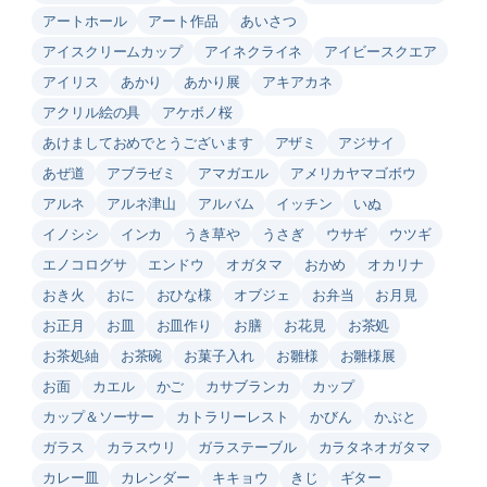
アートホール
アート作品
あいさつ
アイスクリームカップ
アイネクライネ
アイビースクエア
アイリス
あかり
あかり展
アキアカネ
アクリル絵の具
アケボノ桜
あけましておめでとうございます
アザミ
アジサイ
あぜ道
アブラゼミ
アマガエル
アメリカヤマゴボウ
アルネ
アルネ津山
アルバム
イッチン
いぬ
イノシシ
インカ
うき草や
うさぎ
ウサギ
ウツギ
エノコログサ
エンドウ
オガタマ
おかめ
オカリナ
おき火
おに
おひな様
オブジェ
お弁当
お月見
お正月
お皿
お皿作り
お膳
お花見
お茶処
お茶処紬
お茶碗
お菓子入れ
お雛様
お雛様展
お面
カエル
かご
カサブランカ
カップ
カップ＆ソーサー
カトラリーレスト
かびん
かぶと
ガラス
カラスウリ
ガラステーブル
カラタネオガタマ
カレー皿
カレンダー
キキョウ
きじ
ギター