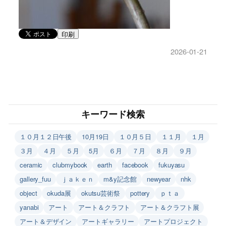
印刷
2026-01-21
キーワード検索
１０月１２日午後
10月19日
１０月５日
１１月
１月
３月
４月
５月
5月
６月
７月
８月
９月
ceramic
clubmybook
earth
facebook
fukuyasu
gallery_fuu
ｊａｋｅｎ
m&y記念館
newyear
nhk
object
okuda展
okutsu芸術祭
pottery
ｐｔａ
yanabi
アート
アート＆クラフト
アート＆クラフト展
アート＆デザイン
アートギャラリー
アートプロジェクト