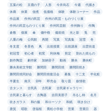
五葉の松
京鹿の子
人形
今井烏石
今週
代掻き
休廊
休業
佃煮
低価格
体験
体験コーナー
作品
作品展
作州の民芸
作州の民芸・ものづくり展
作州の民芸ものづくり展
作州民芸館
作州飾り
作陶
倉敷
個展
傘
備中櫓
備前焼
光と影
兎
兜
八重の梅
公民館
再開
写真
写真集
冠雪
冬
冬支度
冬景色
凧
出前授業
出前講座
出雲街道
初冠雪
初心者
初窯
利休梅
剪定
割れた焼もの
創作陶芸
劇作家
加納容子
動画
勝央
勝央町
勝央美術文学館
勝間田
勝間田焼
勝間田焼き
勝間田焼同好会
勝間田焼復活会
募集
十二支
半化粧
半夏生
南天
卯年
即売会
取り皿
叙情歌
古タンス
古民具
古民家
古民家ギャラリー
古民家と暮らす
古陶器
吉田美那子
吊るし柿
名月
吹きガラス
和の服
和ローソク
和紙
咲き分け
唐箕
唱歌
啓翁桜
喬松小学校
営業
営業日
器