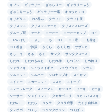
キブシ
ギャラリー
ぎゃらりー
ギャラリーふう
ぎゃらりーふう
ギャラリー十露
キョウカノコ
キリギリス
ぐい吞み
クラフト
クラフト展
クリスマス
クリスマスケーキ
クリスマスローズ
グループ展
ケーキ
コーヒー
コーヒーカップ
コイ
こいのぼり
こぶし
こも
コモ
コモ巻
こも巻き
コモ巻き
ご挨拶
さくら
さくら色
サザンカ
さしこう
さる
ざる
サンタ
サンタクロース
しだれ
しだれもみじ
しだれ梅
しつらい
しめ飾り
シャラノキ
シュウメイギク
ジョウビタキ
シラン
シルエット
シルバー
シロヤマブキ
スイセン
スイミー
スカーレット
ススキ
ストーブ
スノーフレーク
スノーマン
セッコク
ソーキ
そーき
ソーサー
ソメイヨシノ
タカサゴユリ
タカノハススキ
たけのこ
たたら
タタラ
タタラ成形
だるま自転車
タンポポ
つくし
ツクツクボウシ
つくばい