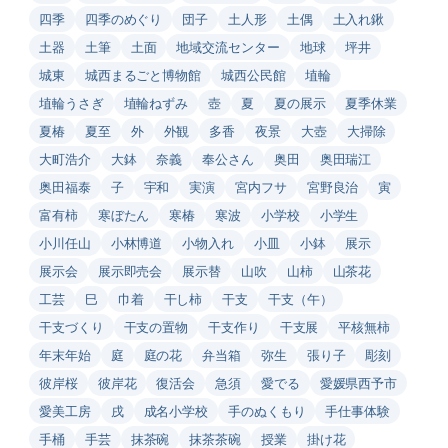
四季
四季のめぐり
団子
土人形
土偶
土入れ鍬
土器
土筆
土面
地域交流センター
地球
坪井
城東
城西まるごと博物館
城西公民館
埴輪
埴輪うさぎ
埴輪ねずみ
壺
夏
夏の展示
夏季休業
夏椿
夏至
外
外観
多香
夜景
大壺
大掃除
大町浩介
大鉢
奈義
奉公さん
奥田
奥田瑞江
奥田福泰
子
宇和
実演
宮内フサ
宮野良治
寅
富有柿
寒ぼたん
寒椿
寒波
小学校
小学生
小川任山
小林博道
小物入れ
小皿
小鉢
展示
展示会
展示即売会
展示替
山吹
山柿
山茶花
工芸
巳
巾着
干し柿
干支
干支（午）
干支づくり
干支の置物
干支作り
干支展
平核無柿
年末年始
庭
庭の花
弁当箱
弥生
張り子
彫刻
彼岸桜
彼岸花
復活会
急須
愛でる
愛媛県西予市
愛美工房
戌
成名小学校
手のぬくもり
手仕事体験
手桶
手芸
抹茶碗
抹茶茶碗
授業
掛け花