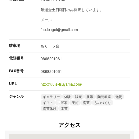
毎週金土日曜日のみ開廊しています。
メール
fuu.tougei@gmail.com
駐車場
あり ５台
電話番号
0868291061
FAX番号
0868291061
URL
http://fuu.e-tsuyama.com/
ジャンル
ギャラリー
体験
販売
展示
陶芸教室
雑貨
ギフト
古民家
美術
陶芸
ものづくり
陶芸体験
工芸
アクセス