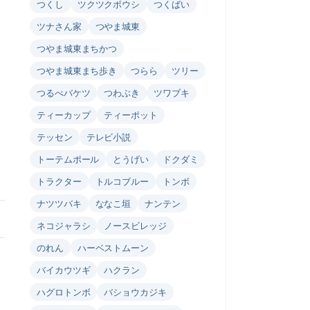
つくし
ツクツクボウシ
つくばい
ツナさん家
つやま城東
つやま城東まちかつ
つやま城東まち歩き
つらら
ツリー
つるべバケツ
つわぶき
ツワブキ
ティーカップ
ティーポット
テッセン
テレビ小説
トーテムポール
とうげい
ドクダミ
トラクター
トルコブルー
トンボ
ナツツバキ
ななこ垣
ナンテン
ネコジャラシ
ノースビレッジ
のれん
ハーベストムーン
バイカウツギ
ハクラン
ハグロトンボ
バショウカジキ