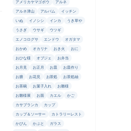
アメリカヤマゴボウ
アルネ
アルネ津山
アルバム
イッチン
いぬ
イノシシ
インカ
うき草や
うさぎ
ウサギ
ウツギ
エノコログサ
エンドウ
オガタマ
おかめ
オカリナ
おき火
おに
おひな様
オブジェ
お弁当
お月見
お正月
お皿
お皿作り
お膳
お花見
お茶処
お茶処紬
お茶碗
お菓子入れ
お雛様
お雛様展
お面
カエル
かご
カサブランカ
カップ
カップ＆ソーサー
カトラリーレスト
かびん
かぶと
ガラス