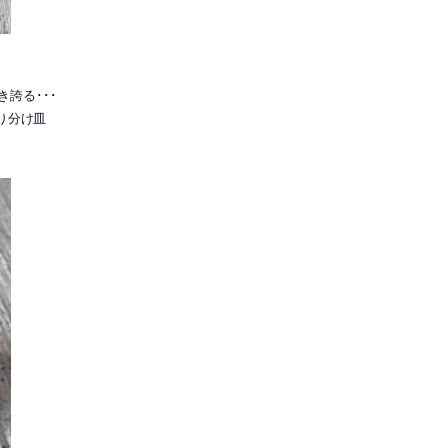
き誇る･･･
り分け皿