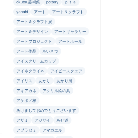
okutsu芸術祭
pottery
ｐｔａ
yanabi
アート
アート＆クラフト
アート＆クラフト展
アート＆デザイン
アートギャラリー
アートプロジェクト
アートホール
アート作品
あいさつ
アイスクリームカップ
アイネクライネ
アイビースクエア
アイリス
あかり
あかり展
アキアカネ
アクリル絵の具
アケボノ桜
あけましておめでとうございます
アザミ
アジサイ
あぜ道
アブラゼミ
アマガエル