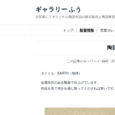
内
ギャラリー ふう
容
古民家にてオリジナル陶芸作品の展示販売と陶芸教室
を
ス
トップ
新着情報
営業カレ
キ
ッ
陶
プ
この記事のキーワード
earth
ギ
タイトル：EARTH（地球）
金属光沢のある釉薬で仕上げています。
作品を見て何かを感じ取ってくだされば幸いです