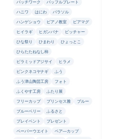
パッチワーク
バッフルプレート
ハニワ
はにわ
パラソル
ハンゲショウ
ピアノ教室
ビアマグ
ヒイラギ
ヒガンバナ
ピッチャー
ひな祭り
ひまわり
ひょっとこ
ひらたたねなし柿
ピラミッドアジサイ
ヒラメ
ピンクネコヤナギ
ふう
ふう津山陶芸工房
フォト
ふくやす工房
ふたり展
フリーカップ
プリンセス雅
ブルー
ブルーベリー
ふるさと
プレイベント
プレゼント
ペーパーウエイト
ペア―カップ