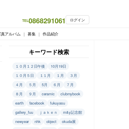
0868291061
ログイン
TEL
写真アルバム
募集
作品紹介
キーワード検索
１０月１２日午後
10月19日
１０月５日
１１月
１月
３月
４月
５月
5月
６月
７月
８月
９月
ceramic
clubmybook
earth
facebook
fukuyasu
gallery_fuu
ｊａｋｅｎ
m&y記念館
newyear
nhk
object
okuda展