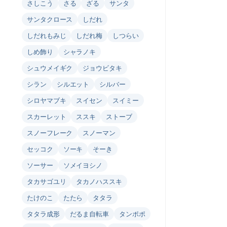
さしこう
さる
ざる
サンタ
サンタクロース
しだれ
しだれもみじ
しだれ梅
しつらい
しめ飾り
シャラノキ
シュウメイギク
ジョウビタキ
シラン
シルエット
シルバー
シロヤマブキ
スイセン
スイミー
スカーレット
ススキ
ストーブ
スノーフレーク
スノーマン
セッコク
ソーキ
そーき
ソーサー
ソメイヨシノ
タカサゴユリ
タカノハススキ
たけのこ
たたら
タタラ
タタラ成形
だるま自転車
タンポポ