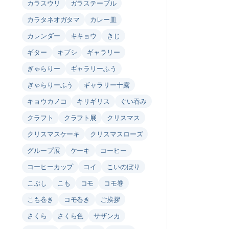
カラスウリ
ガラステーブル
カラタネオガタマ
カレー皿
カレンダー
キキョウ
きじ
ギター
キブシ
ギャラリー
ぎゃらりー
ギャラリーふう
ぎゃらりーふう
ギャラリー十露
キョウカノコ
キリギリス
ぐい吞み
クラフト
クラフト展
クリスマス
クリスマスケーキ
クリスマスローズ
グループ展
ケーキ
コーヒー
コーヒーカップ
コイ
こいのぼり
こぶし
こも
コモ
コモ巻
こも巻き
コモ巻き
ご挨拶
さくら
さくら色
サザンカ