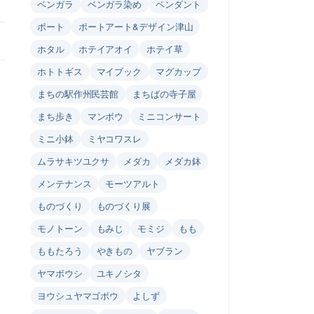
ベンガラ
ベンガラ染め
ペンダント
ポート
ポートアート&デザイン津山
ホタル
ホテイアオイ
ホテイ草
ホトトギス
マイブック
マグカップ
まちの駅作州民芸館
まちばの寺子屋
まち歩き
マンボウ
ミニコンサート
ミニ小鉢
ミヤコワスレ
ムラサキツユクサ
メダカ
メダカ鉢
メンテナンス
モーツアルト
ものづくり
ものづくり展
モノトーン
もみじ
モミジ
もも
ももたろう
やきもの
ヤブラン
ヤマボウシ
ユキノシタ
ヨウシュヤマゴボウ
よしず