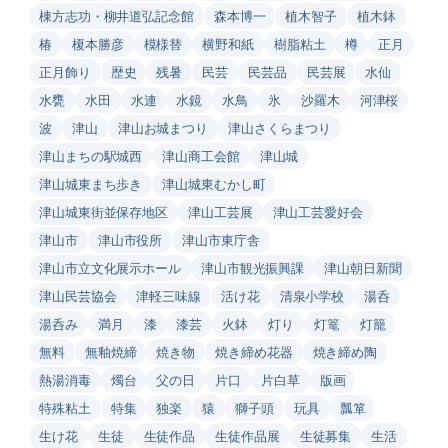
棟方志功・柳井道弘記念館
森本博一
植木智子
植木鉢
椿
榎本勝彦
模様替
横野和紙
樹脂粘土
樽
正月
正月飾り
歴史
残暑
民芸
民芸品
民芸展
水仙
水甕
水田
水連
水鏡
水鳥
氷
沙羅木
河津桜
波
津山
津山お城まつり
津山さくらまつり
津山まちの駅城西
津山商工会館
津山城
津山城東まち歩き
津山城東むかし町
津山城東街並保存地区
津山工芸展
津山工芸愛好会
津山市
津山市役所
津山市東庁舎
津山市立文化展示ホール
津山市観光振興課
津山朝日新聞
津山民芸協会
津軽三味線
活け花
清泉小学校
湯呑
湯呑み
満月
漆
漆芸
火鉢
灯り
灯篭
灯籠
無料
無釉焼締
焼き物
焼き締め花器
焼き締め陶
熱湯消毒
燭台
父の日
片口
片白草
版画
特殊粘土
特集
独楽
猿
獅子頭
玩具
瓢箪
生け花
生徒
生徒作品
生徒作品展
生徒募集
生活