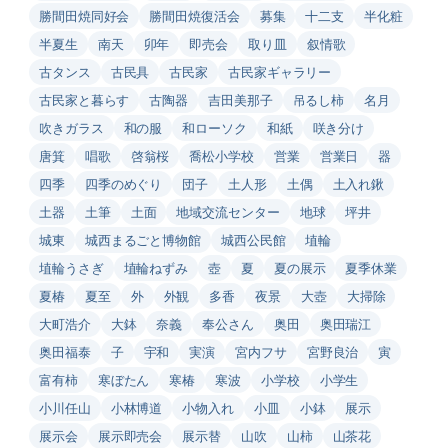
勝間田焼同好会
勝間田焼復活会
募集
十二支
半化粧
半夏生
南天
卯年
即売会
取り皿
叙情歌
古タンス
古民具
古民家
古民家ギャラリー
古民家と暮らす
古陶器
吉田美那子
吊るし柿
名月
吹きガラス
和の服
和ローソク
和紙
咲き分け
唐箕
唱歌
啓翁桜
喬松小学校
営業
営業日
器
四季
四季のめぐり
団子
土人形
土偶
土入れ鍬
土器
土筆
土面
地域交流センター
地球
坪井
城東
城西まるごと博物館
城西公民館
埴輪
埴輪うさぎ
埴輪ねずみ
壺
夏
夏の展示
夏季休業
夏椿
夏至
外
外観
多香
夜景
大壺
大掃除
大町浩介
大鉢
奈義
奉公さん
奥田
奥田瑞江
奥田福泰
子
宇和
実演
宮内フサ
宮野良治
寅
富有柿
寒ぼたん
寒椿
寒波
小学校
小学生
小川任山
小林博道
小物入れ
小皿
小鉢
展示
展示会
展示即売会
展示替
山吹
山柿
山茶花