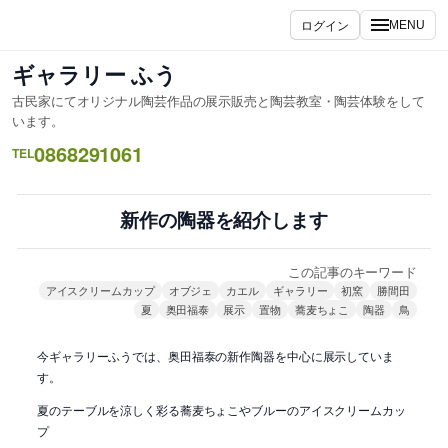
内
ログイン
MENU
容
を
ギャラリー ふう
ス
古民家にてオリジナル陶芸作品の展示販売と陶芸教室・陶芸体験をして
キ
います。
ッ
0868291061
TEL
プ
新作の陶器を紹介します
この記事のキーワード
アイスクリームカップ
オブジェ
カエル
ギャラリー
初窯
勝間田
夏
奥田福泰
展示
置物
蕎麦ちょこ
陶器
鳥
今ギャラリーふうでは、奥田福泰の新作陶器を中心に展示していま
す。
夏のテーブルを涼しく彩る蕎麦ちょこやブルーのアイスクリームカッ
プ