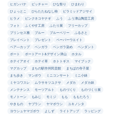
ヒガンバナ
ピッチャー
ひな祭り
ひまわり
ひょっとこ
ひらたたねなし柿
ピラミッドアジサイ
ヒラメ
ピンクネコヤナギ
ふう
ふう津山陶芸工房
フォト
ふくやす工房
ふたり展
フリーカップ
プリンセス雅
ブルー
ブルーベリー
ふるさと
プレイベント
プレゼント
ペーパーウエイト
ペア―カップ
ベンガラ
ベンガラ染め
ペンダント
ポート
ポートアート&デザイン津山
ホタル
ホテイアオイ
ホテイ草
ホトトギス
マイブック
マグカップ
まちの駅作州民芸館
まちばの寺子屋
まち歩き
マンボウ
ミニコンサート
ミニ小鉢
ミヤコワスレ
ムラサキツユクサ
メダカ
メダカ鉢
メンテナンス
モーツアルト
ものづくり
ものづくり展
モノトーン
もみじ
モミジ
もも
ももたろう
やきもの
ヤブラン
ヤマボウシ
ユキノシタ
ヨウシュヤマゴボウ
よしず
ライトアップ
ラッピング