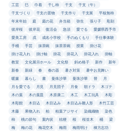
工芸
巳
巾着
干し柿
干支
干支（午）
干支づくり
干支の置物
干支作り
干支展
平核無柿
年末年始
庭
庭の花
弁当箱
弥生
張り子
彫刻
彼岸桜
彼岸花
復活会
急須
愛でる
愛媛県西予市
愛美工房
戌
成名小学校
手のぬくもり
手仕事体験
手桶
手芸
抹茶碗
抹茶茶碗
授業
掛け花
掛け花入れ
掛け軸
掛花
掛花入
掛花入れ
掛軸
教室
文化展示ホール
文化祭
斜め格子
新作
新年
新春
新緑
春
春の器
暑さ対策
暑中お見舞い
暖簾
暮らし
書
曼殊沙華
曼珠沙華
替
月
月を愛でる
月見
月見団子
月食
朝ドラ
木ゴテ
木の葉
木の葉皿
木原康二
木工
木工玩具
木彫
木彫館
木目込
木目込み
木目込み雛人形
木竹工芸
木藤
果物入れ
柏
柏葉アジサイ
染織織物
染色
柿
桃の節句
案内状
桔梗
桜
桜並木
桶
梁
梅
梅の花
梅花空木
梅雨
梅雨明け
棟方志功