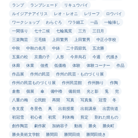
ランプ
ランプシェード
リキュウバイ
ルイジアナアイリス
レオ・レオニ
レリーフ
ロウバイ
ワークショップ
わらぐろ
ワラ細工
一品
一輪挿し
一閑張り
七十二候
七輪風窯
三方
三日月
三楽陶芸
三毛猫
上田繁男
上田繁男
中正小学校
中秋
中秋の名月
中鉢
二十四節気
五次勝
五葉の松
京鹿の子
人形
今井烏石
今週
代掻き
休廊
休業
佃煮
低価格
体験
体験コーナー
作品
作品展
作州の民芸
作州の民芸・ものづくり展
作州の民芸ものづくり展
作州民芸館
作州飾り
作陶
倉敷
個展
傘
備中櫓
備前焼
光と影
兎
兜
八重の梅
公民館
再開
写真
写真集
冠雪
冬
冬支度
冬景色
凧
出前授業
出前講座
出雲街道
初冠雪
初心者
初窯
利休梅
剪定
割れた焼もの
創作陶芸
劇作家
加納容子
動画
勝央
勝央町
勝央美術文学館
勝間田
勝間田焼
勝間田焼き