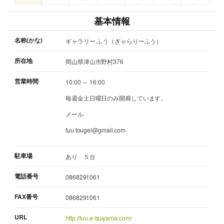
基本情報
名称(かな)
ギャラリー ふう（ぎゃらりーふう）
所在地
岡山県津山市野村376
営業時間
10:00 ～ 16:00
毎週金土日曜日のみ開廊しています。
メール
fuu.tougei@gmail.com
駐車場
あり ５台
電話番号
0868291061
FAX番号
0868291061
URL
http://fuu.e-tsuyama.com/