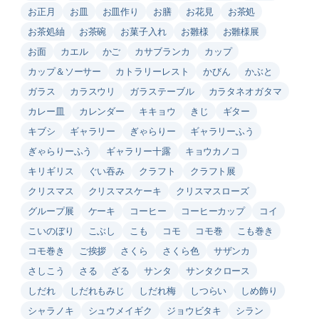
お正月
お皿
お皿作り
お膳
お花見
お茶処
お茶処紬
お茶碗
お菓子入れ
お雛様
お雛様展
お面
カエル
かご
カサブランカ
カップ
カップ＆ソーサー
カトラリーレスト
かびん
かぶと
ガラス
カラスウリ
ガラステーブル
カラタネオガタマ
カレー皿
カレンダー
キキョウ
きじ
ギター
キブシ
ギャラリー
ぎゃらりー
ギャラリーふう
ぎゃらりーふう
ギャラリー十露
キョウカノコ
キリギリス
ぐい吞み
クラフト
クラフト展
クリスマス
クリスマスケーキ
クリスマスローズ
グループ展
ケーキ
コーヒー
コーヒーカップ
コイ
こいのぼり
こぶし
こも
コモ
コモ巻
こも巻き
コモ巻き
ご挨拶
さくら
さくら色
サザンカ
さしこう
さる
ざる
サンタ
サンタクロース
しだれ
しだれもみじ
しだれ梅
しつらい
しめ飾り
シャラノキ
シュウメイギク
ジョウビタキ
シラン