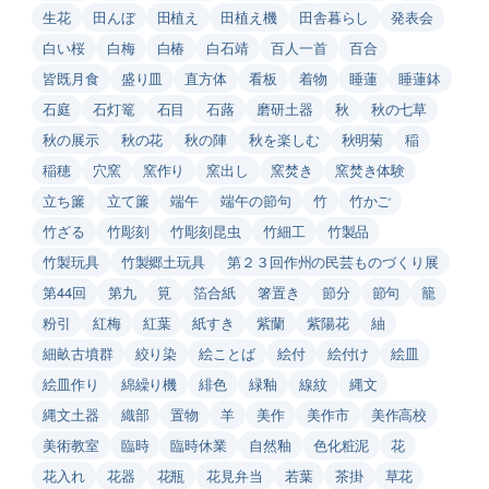
生花
田んぼ
田植え
田植え機
田舎暮らし
発表会
白い桜
白梅
白椿
白石靖
百人一首
百合
皆既月食
盛り皿
直方体
看板
着物
睡蓮
睡蓮鉢
石庭
石灯篭
石目
石蕗
磨研土器
秋
秋の七草
秋の展示
秋の花
秋の陣
秋を楽しむ
秋明菊
稲
稲穂
穴窯
窯作り
窯出し
窯焚き
窯焚き体験
立ち簾
立て簾
端午
端午の節句
竹
竹かご
竹ざる
竹彫刻
竹彫刻昆虫
竹細工
竹製品
竹製玩具
竹製郷土玩具
第２３回作州の民芸ものづくり展
第44回
第九
筧
箔合紙
箸置き
節分
節句
籠
粉引
紅梅
紅葉
紙すき
紫蘭
紫陽花
紬
細畝古墳群
絞り染
絵ことば
絵付
絵付け
絵皿
絵皿作り
綿繰り機
緋色
緑釉
線紋
縄文
縄文土器
織部
置物
羊
美作
美作市
美作高校
美術教室
臨時
臨時休業
自然釉
色化粧泥
花
花入れ
花器
花瓶
花見弁当
若葉
茶掛
草花