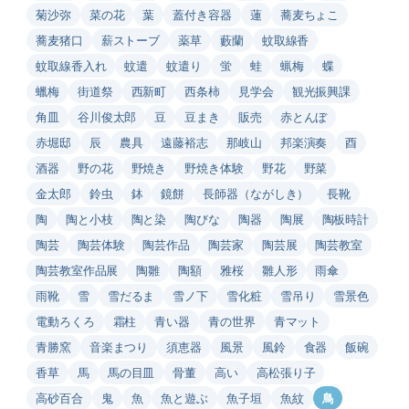
菊沙弥
菜の花
葉
蓋付き容器
蓮
蕎麦ちょこ
蕎麦猪口
薪ストーブ
薬草
藪蘭
蚊取線香
蚊取線香入れ
蚊遣
蚊遣り
蛍
蛙
蝋梅
蝶
蠟梅
街道祭
西新町
西条柿
見学会
観光振興課
角皿
谷川俊太郎
豆
豆まき
販売
赤とんぼ
赤堀邸
辰
農具
遠藤裕志
那岐山
邦楽演奏
酉
酒器
野の花
野焼き
野焼き体験
野花
野菜
金太郎
鈴虫
鉢
鏡餅
長師器（ながしき）
長靴
陶
陶と小枝
陶と染
陶びな
陶器
陶展
陶板時計
陶芸
陶芸体験
陶芸作品
陶芸家
陶芸展
陶芸教室
陶芸教室作品展
陶雛
陶額
雅桜
雛人形
雨傘
雨靴
雪
雪だるま
雪ノ下
雪化粧
雪吊り
雪景色
電動ろくろ
霜柱
青い器
青の世界
青マット
青勝窯
音楽まつり
須恵器
風景
風鈴
食器
飯碗
香草
馬
馬の目皿
骨董
高い
高松張り子
高砂百合
鬼
魚
魚と遊ぶ
魚子垣
魚紋
鳥