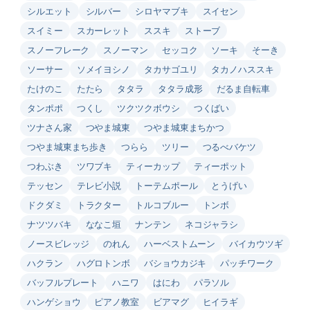
シルエット
シルバー
シロヤマブキ
スイセン
スイミー
スカーレット
ススキ
ストーブ
スノーフレーク
スノーマン
セッコク
ソーキ
そーき
ソーサー
ソメイヨシノ
タカサゴユリ
タカノハススキ
たけのこ
たたら
タタラ
タタラ成形
だるま自転車
タンポポ
つくし
ツクツクボウシ
つくばい
ツナさん家
つやま城東
つやま城東まちかつ
つやま城東まち歩き
つらら
ツリー
つるべバケツ
つわぶき
ツワブキ
ティーカップ
ティーポット
テッセン
テレビ小説
トーテムポール
とうげい
ドクダミ
トラクター
トルコブルー
トンボ
ナツツバキ
ななこ垣
ナンテン
ネコジャラシ
ノースビレッジ
のれん
ハーベストムーン
バイカウツギ
ハクラン
ハグロトンボ
バショウカジキ
パッチワーク
バッフルプレート
ハニワ
はにわ
パラソル
ハンゲショウ
ピアノ教室
ビアマグ
ヒイラギ