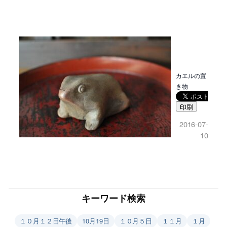
カエルの置
き物
印刷
2016-07-
10
キーワード検索
１０月１２日午後
10月19日
１０月５日
１１月
１月