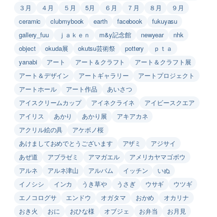
３月
４月
５月
5月
６月
７月
８月
９月
ceramic
clubmybook
earth
facebook
fukuyasu
gallery_fuu
ｊａｋｅｎ
m&y記念館
newyear
nhk
object
okuda展
okutsu芸術祭
pottery
ｐｔａ
yanabi
アート
アート＆クラフト
アート＆クラフト展
アート＆デザイン
アートギャラリー
アートプロジェクト
アートホール
アート作品
あいさつ
アイスクリームカップ
アイネクライネ
アイビースクエア
アイリス
あかり
あかり展
アキアカネ
アクリル絵の具
アケボノ桜
あけましておめでとうございます
アザミ
アジサイ
あぜ道
アブラゼミ
アマガエル
アメリカヤマゴボウ
アルネ
アルネ津山
アルバム
イッチン
いぬ
イノシシ
インカ
うき草や
うさぎ
ウサギ
ウツギ
エノコログサ
エンドウ
オガタマ
おかめ
オカリナ
おき火
おに
おひな様
オブジェ
お弁当
お月見