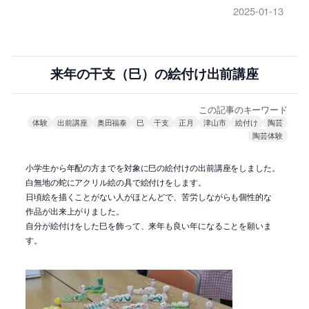
2025-01-13
来年の干支（巳）の絵付け出前講座
この記事のキーワード
体験
出前講座
奥田福泰
巳
干支
正月
津山市
絵付け
陶芸
陶芸体験
小学生から年配の方までを対象に巳の絵付けの出前講座をしました。
白無地の蛇にアクリル絵の具で絵付けをします。
日頃絵を描くことがない人がほとんどで、苦労しながらも個性的な
作品が出来上がりました。
自分が絵付けをした巳を飾って、来年も良い年になることを願いま
す。