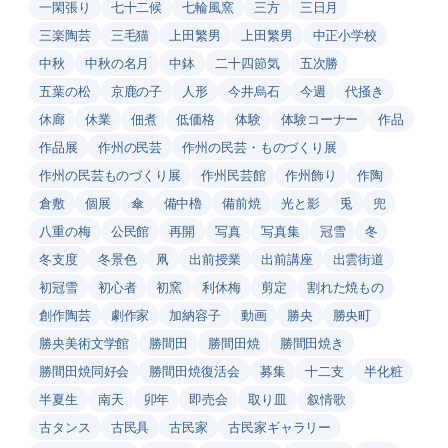
一閑張り
七十二候
七輪風窯
三方
三日月
三楽陶芸
三毛猫
上田繁男
上田繁男
中正小学校
中秋
中秋の名月
中鉢
二十四節気
五次勝
五葉の松
京鹿の子
人形
今井烏石
今週
代掻き
休廊
休業
佃煮
低価格
体験
体験コーナー
作品
作品展
作州の民芸
作州の民芸・ものづくり展
作州の民芸ものづくり展
作州民芸館
作州飾り
作陶
倉敷
個展
傘
備中櫓
備前焼
光と影
兎
兜
八重の梅
公民館
再開
写真
写真集
冠雪
冬
冬支度
冬景色
凧
出前授業
出前講座
出雲街道
初冠雪
初心者
初窯
利休梅
剪定
割れた焼もの
創作陶芸
劇作家
加納容子
動画
勝央
勝央町
勝央美術文学館
勝間田
勝間田焼
勝間田焼き
勝間田焼同好会
勝間田焼復活会
募集
十二支
半化粧
半夏生
南天
卯年
即売会
取り皿
叙情歌
古タンス
古民具
古民家
古民家ギャラリー