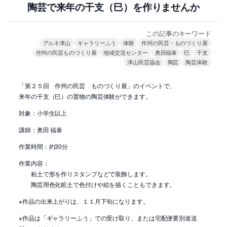
陶芸で来年の干支（巳）を作りませんか
この記事のキーワード
アルネ津山
ギャラリーふう
体験
作州の民芸・ものづくり展
作州の民芸ものづくり展
地域交流センター
奥田福泰
巳
干支
津山民芸協会
陶芸
陶芸体験
「第２５回 作州の民芸 ものづくり展」のイベントで、
来年の干支（巳）の置物の陶芸体験ができます。
対象：小学生以上
講師：奥田 福泰
作業時間：約30分
作業内容：
粘土で形を作りスタンプなどで装飾します。
陶芸用色化粧土で色付けや絵を描くこともできます。
※作品の出来上がりは、１１月下旬になります。
※作品は「ギャラリーふう」での受け取り、または宅配便要別途送