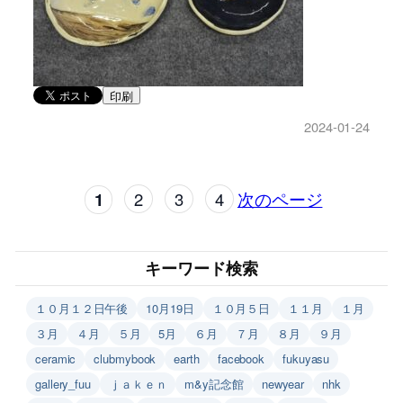
印刷
2024-01-24
1
2
3
4
次のページ
キーワード検索
１０月１２日午後
10月19日
１０月５日
１１月
１月
３月
４月
５月
5月
６月
７月
８月
９月
ceramic
clubmybook
earth
facebook
fukuyasu
gallery_fuu
ｊａｋｅｎ
m&y記念館
newyear
nhk