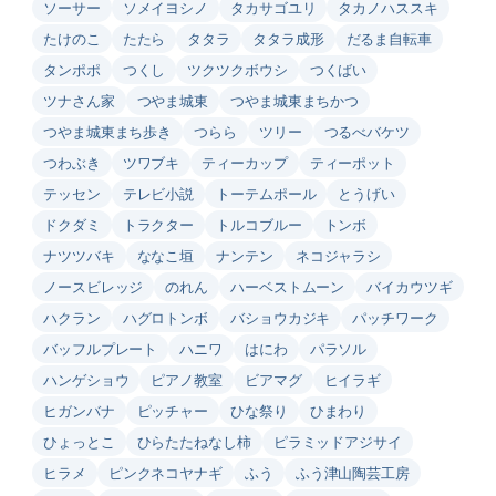
ソーサー
ソメイヨシノ
タカサゴユリ
タカノハススキ
たけのこ
たたら
タタラ
タタラ成形
だるま自転車
タンポポ
つくし
ツクツクボウシ
つくばい
ツナさん家
つやま城東
つやま城東まちかつ
つやま城東まち歩き
つらら
ツリー
つるべバケツ
つわぶき
ツワブキ
ティーカップ
ティーポット
テッセン
テレビ小説
トーテムポール
とうげい
ドクダミ
トラクター
トルコブルー
トンボ
ナツツバキ
ななこ垣
ナンテン
ネコジャラシ
ノースビレッジ
のれん
ハーベストムーン
バイカウツギ
ハクラン
ハグロトンボ
バショウカジキ
パッチワーク
バッフルプレート
ハニワ
はにわ
パラソル
ハンゲショウ
ピアノ教室
ビアマグ
ヒイラギ
ヒガンバナ
ピッチャー
ひな祭り
ひまわり
ひょっとこ
ひらたたねなし柿
ピラミッドアジサイ
ヒラメ
ピンクネコヤナギ
ふう
ふう津山陶芸工房