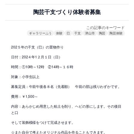
陶芸干支づくり体験者募集
この記事のキーワード
ギャラリーふう
体験
巳
干支
津山市
陶芸
陶芸体験
202５年の干支（巳）の置物作り
日付：202４年1２月１日（日）
時間：①10時～12時 ②14時～１６時
対象：小学生以上
募集定員：午前午後各８名（先着順） 午前の部は残りわずかです。
費用：￥1,500～
内容：あらかじめ用意した粘土を削り、ヘビの形にします。その後目
と口
そして装飾模様をつけて完成させます。
☆また自分で考えたオリジナル作品を作ることもできます。