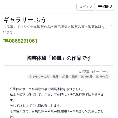
内
ログイン
MENU
容
を
ギャラリー ふう
ス
古民家にてオリジナル陶芸作品の展示販売と陶芸教室・陶芸体験をして
キ
います。
ッ
0868291061
TEL
プ
陶芸体験「絵皿」の作品です
この記事のキーワード
ギャラリーふう
体験
絵皿
陶芸
陶芸体験
陶芸作品
公民館のサークル活動行事で陶芸体験をされました。
粘土を板状に伸ばして、スタンプを押したり色化粧泥で絵を描きま
す。
そして縁を上げてお皿の形にします。
その後工房で、自然乾燥→素焼→釉薬掛け→本焼きして完成しまし
た。