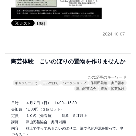
印刷
2024-10-07
陶芸体験 こいのぼりの置物を作りませんか
この記事のキーワード
ギャラリーふう
こいのぼり
ワークショップ
作州民芸館
奥田福泰
津山民芸協会
置物
陶芸体験
日時 ４月７日（日） 14:00～15:30
参加費 1,000円（２個セット）
定員 １０名（先着順） 対象 ５才以上
講師 津山民芸協会 奥田 福泰
内容 粘土で作ってあるこいのぼりに、筆で色化粧泥を塗って、串
でうろこ・