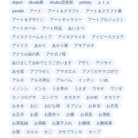
object
okuda展
okutsu芸術祭
pottery
ｐｔａ
yanabi
アート
アート＆クラフト
アート＆クラフト展
アート＆デザイン
アートギャラリー
アートプロジェクト
アートホール
アート作品
あいさつ
アイスクリームカップ
アイネクライネ
アイビースクエア
アイリス
あかり
あかり展
アキアカネ
アクリル絵の具
アケボノ桜
あけましておめでとうございます
アザミ
アジサイ
あぜ道
アブラゼミ
アマガエル
アメリカヤマゴボウ
アルネ
アルネ津山
アルバム
イッチン
いぬ
イノシシ
インカ
うき草や
うさぎ
ウサギ
ウツギ
エノコログサ
エンドウ
オガタマ
おかめ
オカリナ
おき火
おに
おひな様
オブジェ
お弁当
お月見
お正月
お皿
お皿作り
お膳
お花見
お茶処
お茶処紬
お茶碗
お菓子入れ
お雛様
お雛様展
お面
カエル
かご
カサブランカ
カップ