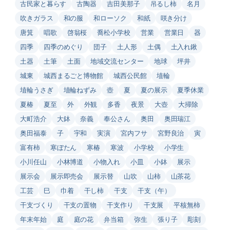
古民家と暮らす
古陶器
吉田美那子
吊るし柿
名月
吹きガラス
和の服
和ローソク
和紙
咲き分け
唐箕
唱歌
啓翁桜
喬松小学校
営業
営業日
器
四季
四季のめぐり
団子
土人形
土偶
土入れ鍬
土器
土筆
土面
地域交流センター
地球
坪井
城東
城西まるごと博物館
城西公民館
埴輪
埴輪うさぎ
埴輪ねずみ
壺
夏
夏の展示
夏季休業
夏椿
夏至
外
外観
多香
夜景
大壺
大掃除
大町浩介
大鉢
奈義
奉公さん
奥田
奥田瑞江
奥田福泰
子
宇和
実演
宮内フサ
宮野良治
寅
富有柿
寒ぼたん
寒椿
寒波
小学校
小学生
小川任山
小林博道
小物入れ
小皿
小鉢
展示
展示会
展示即売会
展示替
山吹
山柿
山茶花
工芸
巳
巾着
干し柿
干支
干支（午）
干支づくり
干支の置物
干支作り
干支展
平核無柿
年末年始
庭
庭の花
弁当箱
弥生
張り子
彫刻