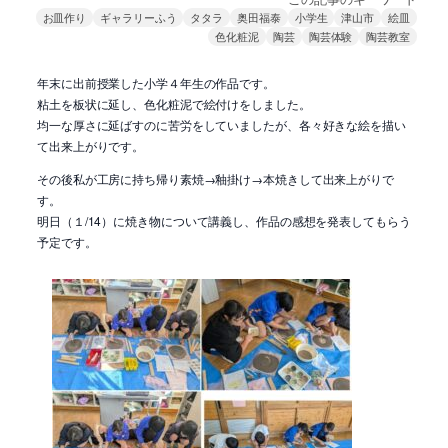
お皿作り
ギャラリーふう
タタラ
奥田福泰
小学生
津山市
絵皿
色化粧泥
陶芸
陶芸体験
陶芸教室
年末に出前授業した小学４年生の作品です。
粘土を板状に延し、色化粧泥で絵付けをしました。
均一な厚さに延ばすのに苦労をしていましたが、各々好きな絵を描い
て出来上がりです。
その後私が工房に持ち帰り素焼→釉掛け→本焼きして出来上がりで
す。
明日（１/14）に焼き物について講義し、作品の感想を発表してもらう
予定です。