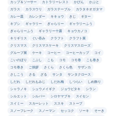
カップ＆ソーサー
カトラリーレスト
かびん
かぶと
ガラス
カラスウリ
ガラステーブル
カラタネオガタマ
カレー皿
カレンダー
キキョウ
きじ
ギター
キブシ
ギャラリー
ぎゃらりー
ギャラリーふう
ぎゃらりーふう
ギャラリー十露
キョウカノコ
キリギリス
ぐい吞み
クラフト
クラフト展
クリスマス
クリスマスケーキ
クリスマスローズ
グループ展
ケーキ
コーヒー
コーヒーカップ
コイ
こいのぼり
こぶし
こも
コモ
コモ巻
こも巻き
コモ巻き
ご挨拶
さくら
さくら色
サザンカ
さしこう
さる
ざる
サンタ
サンタクロース
しだれ
しだれもみじ
しだれ梅
しつらい
しめ飾り
シャラノキ
シュウメイギク
ジョウビタキ
シラン
シルエット
シルバー
シロヤマブキ
スイセン
スイミー
スカーレット
ススキ
ストーブ
スノーフレーク
スノーマン
セッコク
ソーキ
そーき