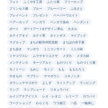
フォト
ふくやす工房
ふたり展
フリーカップ
プリンセス雅
ブルー
ブルーベリー
ふるさと
プレイベント
プレゼント
ペーパーウエイト
ペア―カップ
ベンガラ
ベンガラ染め
ペンダント
ポート
ポートアート&デザイン津山
ホタル
ホテイアオイ
ホテイ草
ホトトギス
マイブック
マグカップ
まちの駅作州民芸館
まちばの寺子屋
まち歩き
マンボウ
ミニコンサート
ミニ小鉢
ミヤコワスレ
ムラサキツユクサ
メダカ
メダカ鉢
メンテナンス
モーツアルト
ものづくり
ものづくり展
モノトーン
もみじ
モミジ
もも
ももたろう
やきもの
ヤブラン
ヤマボウシ
ユキノシタ
ヨウシュヤマゴボウ
よしず
ライトアップ
ラッピング
ランプ
ランプシェード
リキュウバイ
ルイジアナアイリス
レオ・レオニ
レリーフ
ロウバイ
ワークショップ
わらぐろ
ワラ細工
一品
一輪挿し