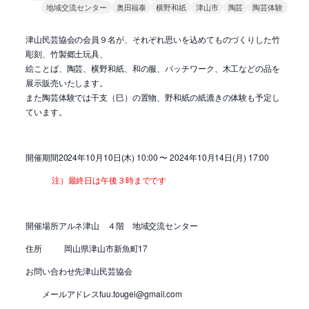
地域交流センター
奥田福泰
横野和紙
津山市
陶芸
陶芸体験
津山民芸協会の会員９名が、それぞれ思いを込めてものづくりした竹
彫刻、竹製郷土玩具、
絵ことば、陶芸、横野和紙、和の服、パッチワーク、木工などの品を
展示販売いたします。
また陶芸体験では干支（巳）の置物、野和紙の紙漉きの体験も予定し
ています。
開催期間2024年10月10日(木) 10:00 〜 2024年10月14日(月) 17:00
注）最終日は午後３時までです
開催場所アルネ津山 ４階 地域交流センター
住所 岡山県津山市新魚町17
お問い合わせ先津山民芸協会
メールアドレスfuu.tougei@gmail.com