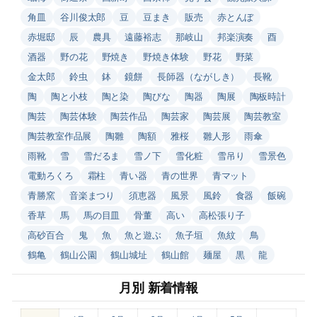
角皿
谷川俊太郎
豆
豆まき
販売
赤とんぼ
赤堀邸
辰
農具
遠藤裕志
那岐山
邦楽演奏
酉
酒器
野の花
野焼き
野焼き体験
野花
野菜
金太郎
鈴虫
鉢
鏡餅
長師器（ながしき）
長靴
陶
陶と小枝
陶と染
陶びな
陶器
陶展
陶板時計
陶芸
陶芸体験
陶芸作品
陶芸家
陶芸展
陶芸教室
陶芸教室作品展
陶雛
陶額
雅桜
雛人形
雨傘
雨靴
雪
雪だるま
雪ノ下
雪化粧
雪吊り
雪景色
電動ろくろ
霜柱
青い器
青の世界
青マット
青勝窯
音楽まつり
須恵器
風景
風鈴
食器
飯碗
香草
馬
馬の目皿
骨董
高い
高松張り子
高砂百合
鬼
魚
魚と遊ぶ
魚子垣
魚紋
鳥
鶴亀
鶴山公園
鶴山城址
鶴山館
麺屋
黒
龍
月別 新着情報