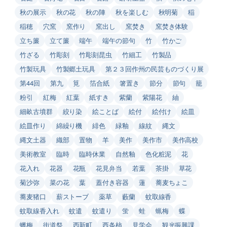
秋の展示
秋の花
秋の陣
秋を楽しむ
秋明菊
稲
稲穂
穴窯
窯作り
窯出し
窯焚き
窯焚き体験
立ち簾
立て簾
端午
端午の節句
竹
竹かご
竹ざる
竹彫刻
竹彫刻昆虫
竹細工
竹製品
竹製玩具
竹製郷土玩具
第２３回作州の民芸ものづくり展
第44回
第九
筧
箔合紙
箸置き
節分
節句
籠
粉引
紅梅
紅葉
紙すき
紫蘭
紫陽花
紬
細畝古墳群
絞り染
絵ことば
絵付
絵付け
絵皿
絵皿作り
綿繰り機
緋色
緑釉
線紋
縄文
縄文土器
織部
置物
羊
美作
美作市
美作高校
美術教室
臨時
臨時休業
自然釉
色化粧泥
花
花入れ
花器
花瓶
花見弁当
若葉
茶掛
草花
菊沙弥
菜の花
葉
蓋付き容器
蓮
蕎麦ちょこ
蕎麦猪口
薪ストーブ
薬草
藪蘭
蚊取線香
蚊取線香入れ
蚊遣
蚊遣り
蛍
蛙
蝋梅
蝶
蠟梅
街道祭
西新町
西条柿
見学会
観光振興課