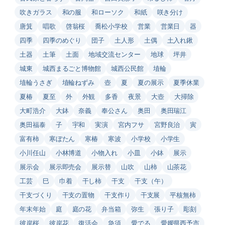
吹きガラス
和の服
和ローソク
和紙
咲き分け
唐箕
唱歌
啓翁桜
喬松小学校
営業
営業日
器
四季
四季のめぐり
団子
土人形
土偶
土入れ鍬
土器
土筆
土面
地域交流センター
地球
坪井
城東
城西まるごと博物館
城西公民館
埴輪
埴輪うさぎ
埴輪ねずみ
壺
夏
夏の展示
夏季休業
夏椿
夏至
外
外観
多香
夜景
大壺
大掃除
大町浩介
大鉢
奈義
奉公さん
奥田
奥田瑞江
奥田福泰
子
宇和
実演
宮内フサ
宮野良治
寅
富有柿
寒ぼたん
寒椿
寒波
小学校
小学生
小川任山
小林博道
小物入れ
小皿
小鉢
展示
展示会
展示即売会
展示替
山吹
山柿
山茶花
工芸
巳
巾着
干し柿
干支
干支（午）
干支づくり
干支の置物
干支作り
干支展
平核無柿
年末年始
庭
庭の花
弁当箱
弥生
張り子
彫刻
彼岸桜
彼岸花
復活会
急須
愛でる
愛媛県西予市