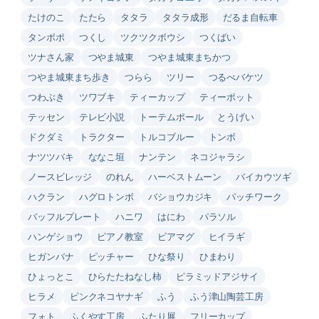
たけのこ
たたら
タタラ
タタラ成形
だるま自転車
タンポポ
つくし
ツクツクボウシ
つくばい
ツナさん家
つやま城東
つやま城東まちかつ
つやま城東まち歩き
つらら
ツリー
つるべバケツ
つわぶき
ツワブキ
ティーカップ
ティーポット
テッセン
テレビ小説
トーテムポール
とうげい
ドクダミ
トラクター
トルコブルー
トンボ
ナツツバキ
ななこ垣
ナンテン
ネコジャラシ
ノースビレッジ
のれん
ハーベストムーン
バイカウツギ
ハクラン
ハグロトンボ
バショウカジキ
パッチワーク
バッフルプレート
ハニワ
はにわ
パラソル
ハンゲショウ
ピアノ教室
ビアマグ
ヒイラギ
ヒガンバナ
ピッチャー
ひな祭り
ひまわり
ひょっとこ
ひらたたねなし柿
ピラミッドアジサイ
ヒラメ
ピンクネコヤナギ
ふう
ふう津山陶芸工房
フォト
ふくやす工房
ふたり展
フリーカップ