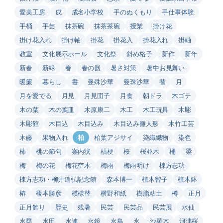
愛美工房
戌
成名小学校
手のぬくもり
手仕事体験
手桶
手芸
抹茶碗
抹茶茶碗
授業
掛け花
掛け花入れ
掛け軸
掛花
掛花入
掛花入れ
掛軸
教室
文化展示ホール
文化祭
斜め格子
新作
新年
新春
新緑
春
春の器
暑さ対策
暑中お見舞い
暖簾
暮らし
書
曼殊沙華
曼珠沙華
替
月
月を愛でる
月見
月見団子
月食
朝ドラ
木ゴテ
木の葉
木の葉皿
木原康二
木工
木工玩具
木彫
木彫館
木目込
木目込み
木目込み雛人形
木竹工芸
木藤
果物入れ
柏
柏葉アジサイ
染織織物
染色
柿
桃の節句
案内状
桔梗
桜
桜並木
桶
梁
梅
梅の花
梅花空木
梅雨
梅雨明け
棟方志功
棟方志功・柳井道弘記念館
森本博一
植木智子
植木鉢
椿
榎本勝彦
模様替
横野和紙
樹脂粘土
樽
正月
正月飾り
歴史
残暑
民芸
民芸品
民芸展
水仙
水甕
水田
水連
水鏡
水鳥
氷
沙羅木
河津桜