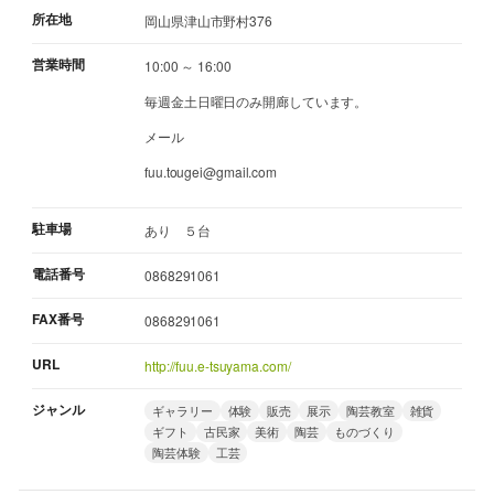
所在地
岡山県津山市野村376
営業時間
10:00 ～ 16:00
毎週金土日曜日のみ開廊しています。
メール
fuu.tougei@gmail.com
駐車場
あり ５台
電話番号
0868291061
FAX番号
0868291061
URL
http://fuu.e-tsuyama.com/
ジャンル
ギャラリー
体験
販売
展示
陶芸教室
雑貨
ギフト
古民家
美術
陶芸
ものづくり
陶芸体験
工芸