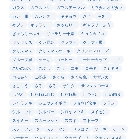
ガラス
カラスウリ
ガラステーブル
カラタネオガタマ
カレー皿
カレンダー
キキョウ
きじ
ギター
キブシ
ギャラリー
ぎゃらりー
ギャラリーふう
ぎゃらりーふう
ギャラリー十露
キョウカノコ
キリギリス
ぐい吞み
クラフト
クラフト展
クリスマス
クリスマスケーキ
クリスマスローズ
グループ展
ケーキ
コーヒー
コーヒーカップ
コイ
こいのぼり
こぶし
こも
コモ
コモ巻
こも巻き
コモ巻き
ご挨拶
さくら
さくら色
サザンカ
さしこう
さる
ざる
サンタ
サンタクロース
しだれ
しだれもみじ
しだれ梅
しつらい
しめ飾り
シャラノキ
シュウメイギク
ジョウビタキ
シラン
シルエット
シルバー
シロヤマブキ
スイセン
スイミー
スカーレット
ススキ
ストーブ
スノーフレーク
スノーマン
セッコク
ソーキ
そーき
ソーサー
ソメイヨシノ
タカサゴユリ
タカノハススキ