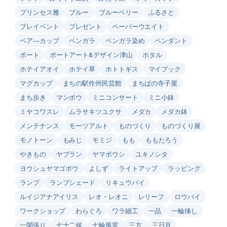
プリンセス雅
ブルー
ブルーベリー
ふるさと
プレイベント
プレゼント
ペーパーウエイト
ペア―カップ
ベンガラ
ベンガラ染め
ペンダント
ポート
ポートアート&デザイン津山
ホタル
ホテイアオイ
ホテイ草
ホトトギス
マイブック
マグカップ
まちの駅作州民芸館
まちばの寺子屋
まち歩き
マンボウ
ミニコンサート
ミニ小鉢
ミヤコワスレ
ムラサキツユクサ
メダカ
メダカ鉢
メンテナンス
モーツアルト
ものづくり
ものづくり展
モノトーン
もみじ
モミジ
もも
ももたろう
やきもの
ヤブラン
ヤマボウシ
ユキノシタ
ヨウシュヤマゴボウ
よしず
ライトアップ
ラッピング
ランプ
ランプシェード
リキュウバイ
ルイジアナアイリス
レオ・レオニ
レリーフ
ロウバイ
ワークショップ
わらぐろ
ワラ細工
一品
一輪挿し
一閑張り
七十二候
七輪風窯
三方
三日月