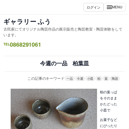
内
ログイン
MENU
容
を
ギャラリー ふう
ス
古民家にてオリジナル陶芸作品の展示販売と陶芸教室・陶芸体験をして
キ
います。
ッ
0868291061
TEL
プ
今週の一品 柏葉皿
この記事のキーワード
一品
今週
小皿
柏
葉
陶器
柏の葉っぱ
をそのまま
かたどった
小皿で
お菓子など
にぴったり