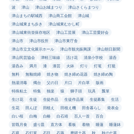
波
津山
津山お城まつり
津山さくらまつり
津山まちの駅城西
津山商工会館
津山城
津山城東まち歩き
津山城東むかし町
津山城東街並保存地区
津山工芸展
津山工芸愛好会
津山市
津山市役所
津山市東庁舎
津山市立文化展示ホール
津山市観光振興課
津山朝日新聞
津山民芸協会
津軽三味線
活け花
清泉小学校
湯呑
湯呑み
満月
漆
漆芸
火鉢
灯り
灯篭
灯籠
無料
無釉焼締
焼き物
焼き締め花器
焼き締め陶
熱湯消毒
燭台
父の日
片口
片白草
版画
特殊粘土
特集
独楽
猿
獅子頭
玩具
瓢箪
生け花
生徒
生徒作品
生徒作品展
生徒募集
生活
生花
田んぼ
田植え
田植え機
田舎暮らし
発表会
白い桜
白梅
白椿
白石靖
百人一首
百合
皆既月食
盛り皿
直方体
看板
着物
睡蓮
睡蓮鉢
石庭
石灯篭
石目
石蕗
磨研土器
秋
秋の七草