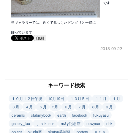
です
当ギャラリーでは、近くで見つけたドングリと一緒に
飾っています
印刷
2013-09-22
キーワード検索
１０月１２日午後
10月19日
１０月５日
１１月
１月
３月
４月
５月
5月
６月
７月
８月
９月
ceramic
clubmybook
earth
facebook
fukuyasu
gallery_fuu
ｊａｋｅｎ
m&y記念館
newyear
nhk
object
okuda展
okutsu芸術祭
pottery
ｐｔａ