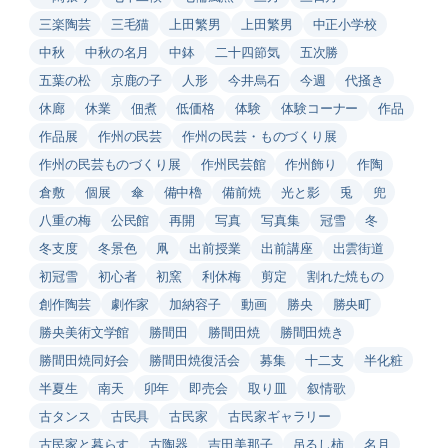
三楽陶芸
三毛猫
上田繁男
上田繁男
中正小学校
中秋
中秋の名月
中鉢
二十四節気
五次勝
五葉の松
京鹿の子
人形
今井烏石
今週
代掻き
休廊
休業
佃煮
低価格
体験
体験コーナー
作品
作品展
作州の民芸
作州の民芸・ものづくり展
作州の民芸ものづくり展
作州民芸館
作州飾り
作陶
倉敷
個展
傘
備中櫓
備前焼
光と影
兎
兜
八重の梅
公民館
再開
写真
写真集
冠雪
冬
冬支度
冬景色
凧
出前授業
出前講座
出雲街道
初冠雪
初心者
初窯
利休梅
剪定
割れた焼もの
創作陶芸
劇作家
加納容子
動画
勝央
勝央町
勝央美術文学館
勝間田
勝間田焼
勝間田焼き
勝間田焼同好会
勝間田焼復活会
募集
十二支
半化粧
半夏生
南天
卯年
即売会
取り皿
叙情歌
古タンス
古民具
古民家
古民家ギャラリー
古民家と暮らす
古陶器
吉田美那子
吊るし柿
名月