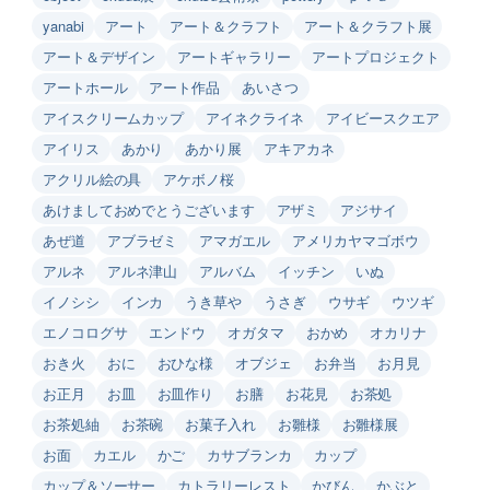
yanabi
アート
アート＆クラフト
アート＆クラフト展
アート＆デザイン
アートギャラリー
アートプロジェクト
アートホール
アート作品
あいさつ
アイスクリームカップ
アイネクライネ
アイビースクエア
アイリス
あかり
あかり展
アキアカネ
アクリル絵の具
アケボノ桜
あけましておめでとうございます
アザミ
アジサイ
あぜ道
アブラゼミ
アマガエル
アメリカヤマゴボウ
アルネ
アルネ津山
アルバム
イッチン
いぬ
イノシシ
インカ
うき草や
うさぎ
ウサギ
ウツギ
エノコログサ
エンドウ
オガタマ
おかめ
オカリナ
おき火
おに
おひな様
オブジェ
お弁当
お月見
お正月
お皿
お皿作り
お膳
お花見
お茶処
お茶処紬
お茶碗
お菓子入れ
お雛様
お雛様展
お面
カエル
かご
カサブランカ
カップ
カップ＆ソーサー
カトラリーレスト
かびん
かぶと