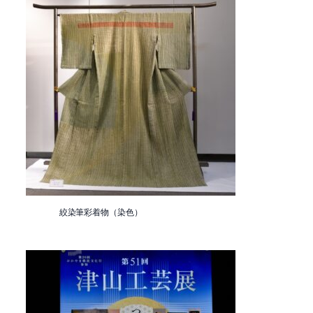
絞染筆彩着物（染色）