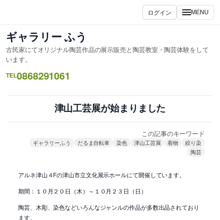
内
ログイン
MENU
容
を
ギャラリー ふう
ス
古民家にてオリジナル陶芸作品の展示販売と陶芸教室・陶芸体験をして
キ
います。
ッ
0868291061
TEL
プ
津山工芸展が始まりました
この記事のキーワード
ギャラリーふう
だるま自転車
染色
津山工芸展
着物
絞り染
陶芸
アルネ津山４Fの津山市立文化展示ホールにて開催しています。
期間：１０月２０日（木）～１０月２３日（日）
陶芸、木彫、染色などいろんなジャンルの作品が多数出品されており
ます。