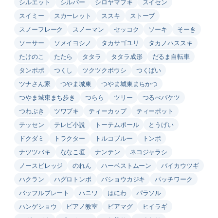
シルエット
シルバー
シロヤマブキ
スイセン
スイミー
スカーレット
ススキ
ストーブ
スノーフレーク
スノーマン
セッコク
ソーキ
そーき
ソーサー
ソメイヨシノ
タカサゴユリ
タカノハススキ
たけのこ
たたら
タタラ
タタラ成形
だるま自転車
タンポポ
つくし
ツクツクボウシ
つくばい
ツナさん家
つやま城東
つやま城東まちかつ
つやま城東まち歩き
つらら
ツリー
つるべバケツ
つわぶき
ツワブキ
ティーカップ
ティーポット
テッセン
テレビ小説
トーテムポール
とうげい
ドクダミ
トラクター
トルコブルー
トンボ
ナツツバキ
ななこ垣
ナンテン
ネコジャラシ
ノースビレッジ
のれん
ハーベストムーン
バイカウツギ
ハクラン
ハグロトンボ
バショウカジキ
パッチワーク
バッフルプレート
ハニワ
はにわ
パラソル
ハンゲショウ
ピアノ教室
ビアマグ
ヒイラギ