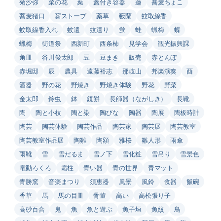
菊沙弥
菜の花
葉
蓋付き容器
蓮
蕎麦ちょこ
蕎麦猪口
薪ストーブ
薬草
藪蘭
蚊取線香
蚊取線香入れ
蚊遣
蚊遣り
蛍
蛙
蝋梅
蝶
蠟梅
街道祭
西新町
西条柿
見学会
観光振興課
角皿
谷川俊太郎
豆
豆まき
販売
赤とんぼ
赤堀邸
辰
農具
遠藤裕志
那岐山
邦楽演奏
酉
酒器
野の花
野焼き
野焼き体験
野花
野菜
金太郎
鈴虫
鉢
鏡餅
長師器（ながしき）
長靴
陶
陶と小枝
陶と染
陶びな
陶器
陶展
陶板時計
陶芸
陶芸体験
陶芸作品
陶芸家
陶芸展
陶芸教室
陶芸教室作品展
陶雛
陶額
雅桜
雛人形
雨傘
雨靴
雪
雪だるま
雪ノ下
雪化粧
雪吊り
雪景色
電動ろくろ
霜柱
青い器
青の世界
青マット
青勝窯
音楽まつり
須恵器
風景
風鈴
食器
飯碗
香草
馬
馬の目皿
骨董
高い
高松張り子
高砂百合
鬼
魚
魚と遊ぶ
魚子垣
魚紋
鳥