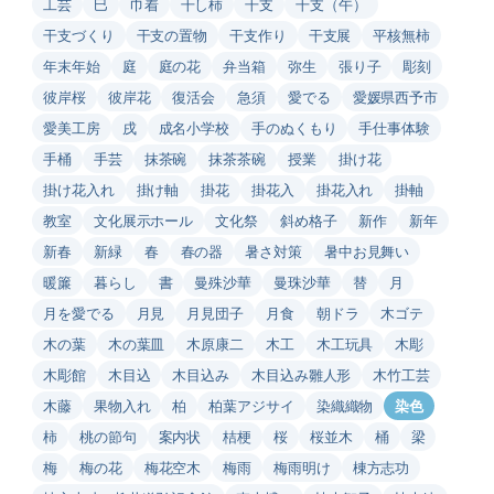
工芸
巳
巾着
干し柿
干支
干支（午）
干支づくり
干支の置物
干支作り
干支展
平核無柿
年末年始
庭
庭の花
弁当箱
弥生
張り子
彫刻
彼岸桜
彼岸花
復活会
急須
愛でる
愛媛県西予市
愛美工房
戌
成名小学校
手のぬくもり
手仕事体験
手桶
手芸
抹茶碗
抹茶茶碗
授業
掛け花
掛け花入れ
掛け軸
掛花
掛花入
掛花入れ
掛軸
教室
文化展示ホール
文化祭
斜め格子
新作
新年
新春
新緑
春
春の器
暑さ対策
暑中お見舞い
暖簾
暮らし
書
曼殊沙華
曼珠沙華
替
月
月を愛でる
月見
月見団子
月食
朝ドラ
木ゴテ
木の葉
木の葉皿
木原康二
木工
木工玩具
木彫
木彫館
木目込
木目込み
木目込み雛人形
木竹工芸
木藤
果物入れ
柏
柏葉アジサイ
染織織物
染色
柿
桃の節句
案内状
桔梗
桜
桜並木
桶
梁
梅
梅の花
梅花空木
梅雨
梅雨明け
棟方志功