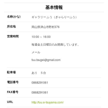
基本情報
名称(かな)
ギャラリー ふう（ぎゃらりーふう）
所在地
岡山県津山市野村376
営業時間
10:00 ～ 16:00
毎週金土日曜日のみ開廊しています。
メール
fuu.tougei@gmail.com
駐車場
あり ５台
電話番号
0868291061
FAX番号
0868291061
URL
http://fuu.e-tsuyama.com/