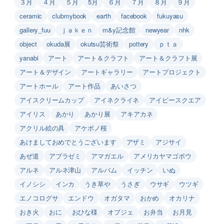
３月
４月
５月
5月
６月
７月
８月
９月
ceramic
clubmybook
earth
facebook
fukuyasu
gallery_fuu
ｊａｋｅｎ
m&y記念館
newyear
nhk
object
okuda展
okutsu芸術祭
pottery
ｐｔａ
yanabi
アート
アート＆クラフト
アート＆クラフト展
アート＆デザイン
アートギャラリー
アートプロジェクト
アートホール
アート作品
あいさつ
アイスクリームカップ
アイネクライネ
アイビースクエア
アイリス
あかり
あかり展
アキアカネ
アクリル絵の具
アケボノ桜
あけましておめでとうございます
アザミ
アジサイ
あぜ道
アブラゼミ
アマガエル
アメリカヤマゴボウ
アルネ
アルネ津山
アルバム
イッチン
いぬ
イノシシ
インカ
うき草や
うさぎ
ウサギ
ウツギ
エノコログサ
エンドウ
オガタマ
おかめ
オカリナ
おき火
おに
おひな様
オブジェ
お弁当
お月見