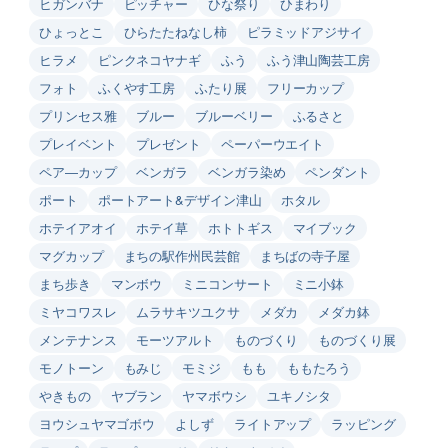
ヒガンバナ
ピッチャー
ひな祭り
ひまわり
ひょっとこ
ひらたたねなし柿
ピラミッドアジサイ
ヒラメ
ピンクネコヤナギ
ふう
ふう津山陶芸工房
フォト
ふくやす工房
ふたり展
フリーカップ
プリンセス雅
ブルー
ブルーベリー
ふるさと
プレイベント
プレゼント
ペーパーウエイト
ペア―カップ
ベンガラ
ベンガラ染め
ペンダント
ポート
ポートアート&デザイン津山
ホタル
ホテイアオイ
ホテイ草
ホトトギス
マイブック
マグカップ
まちの駅作州民芸館
まちばの寺子屋
まち歩き
マンボウ
ミニコンサート
ミニ小鉢
ミヤコワスレ
ムラサキツユクサ
メダカ
メダカ鉢
メンテナンス
モーツアルト
ものづくり
ものづくり展
モノトーン
もみじ
モミジ
もも
ももたろう
やきもの
ヤブラン
ヤマボウシ
ユキノシタ
ヨウシュヤマゴボウ
よしず
ライトアップ
ラッピング