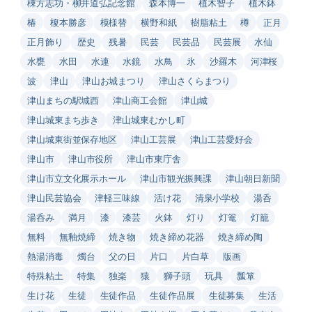
棟方志功・柳井道弘記念館
森本博一
植木智子
植木鉢
椿
榎本勝彦
模様替
横野和紙
樹脂粘土
樽
正月
正月飾り
歴史
残暑
民芸
民芸品
民芸展
水仙
水甕
水田
水連
水鏡
水鳥
氷
沙羅木
河津桜
波
津山
津山お城まつり
津山さくらまつり
津山まちの駅城西
津山商工会館
津山城
津山城東まち歩き
津山城東むかし町
津山城東街並保存地区
津山工芸展
津山工芸愛好会
津山市
津山市役所
津山市東庁舎
津山市立文化展示ホール
津山市観光振興課
津山朝日新聞
津山民芸協会
津軽三味線
活け花
清泉小学校
湯呑
湯呑み
満月
漆
漆芸
火鉢
灯り
灯篭
灯籠
無料
無釉焼締
焼き物
焼き締め花器
焼き締め陶
熱湯消毒
燭台
父の日
片口
片白草
版画
特殊粘土
特集
独楽
猿
獅子頭
玩具
瓢箪
生け花
生徒
生徒作品
生徒作品展
生徒募集
生活