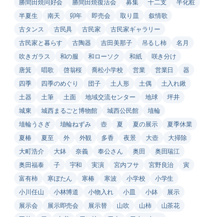
勝間田焼同好会
勝間田焼復活会
募集
十二支
半化粧
半夏生
南天
卯年
即売会
取り皿
叙情歌
古タンス
古民具
古民家
古民家ギャラリー
古民家と暮らす
古陶器
吉田美那子
吊るし柿
名月
吹きガラス
和の服
和ローソク
和紙
咲き分け
唐箕
唱歌
啓翁桜
喬松小学校
営業
営業日
器
四季
四季のめぐり
団子
土人形
土偶
土入れ鍬
土器
土筆
土面
地域交流センター
地球
坪井
城東
城西まるごと博物館
城西公民館
埴輪
埴輪うさぎ
埴輪ねずみ
壺
夏
夏の展示
夏季休業
夏椿
夏至
外
外観
多香
夜景
大壺
大掃除
大町浩介
大鉢
奈義
奉公さん
奥田
奥田瑞江
奥田福泰
子
宇和
実演
宮内フサ
宮野良治
寅
富有柿
寒ぼたん
寒椿
寒波
小学校
小学生
小川任山
小林博道
小物入れ
小皿
小鉢
展示
展示会
展示即売会
展示替
山吹
山柿
山茶花