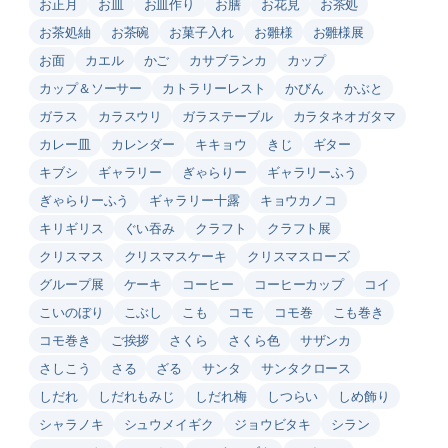
お正月
お皿
お皿作り
お膳
お花見
お茶処
お茶処紬
お茶碗
お菓子入れ
お雛様
お雛様展
お面
カエル
かご
カサブランカ
カップ
カップ＆ソーサー
カトラリーレスト
かびん
かぶと
ガラス
カラスウリ
ガラステーブル
カラタネオガタマ
カレー皿
カレンダー
キキョウ
きじ
ギター
キブシ
ギャラリー
ぎゃらりー
ギャラリーふう
ぎゃらりーふう
ギャラリー十露
キョウカノコ
キリギリス
ぐい吞み
クラフト
クラフト展
クリスマス
クリスマスケーキ
クリスマスローズ
グループ展
ケーキ
コーヒー
コーヒーカップ
コイ
こいのぼり
こぶし
こも
コモ
コモ巻
こも巻き
コモ巻き
ご挨拶
さくら
さくら色
サザンカ
さしこう
さる
ざる
サンタ
サンタクロース
しだれ
しだれもみじ
しだれ梅
しつらい
しめ飾り
シャラノキ
シュウメイギク
ジョウビタキ
シラン