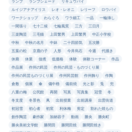
ランプ
ランプシェード
リキュウバイ
ルイジアナアイリス
レオ・レオニ
レリーフ
ロウバイ
ワークショップ
わらぐろ
ワラ細工
一品
一輪挿し
一閑張り
七十二候
七輪風窯
三方
三日月
三楽陶芸
三毛猫
上田繁男
上田繁男
中正小学校
中秋
中秋の名月
中鉢
二十四節気
五次勝
五葉の松
京鹿の子
人形
今井烏石
今週
代掻き
休廊
休業
佃煮
低価格
体験
体験コーナー
作品
作品展
作州の民芸
作州の民芸・ものづくり展
作州の民芸ものづくり展
作州民芸館
作州飾り
作陶
倉敷
個展
傘
備中櫓
備前焼
光と影
兎
兜
八重の梅
公民館
再開
写真
写真集
冠雪
冬
冬支度
冬景色
凧
出前授業
出前講座
出雲街道
初冠雪
初心者
初窯
利休梅
剪定
割れた焼もの
創作陶芸
劇作家
加納容子
動画
勝央
勝央町
勝央美術文学館
勝間田
勝間田焼
勝間田焼き