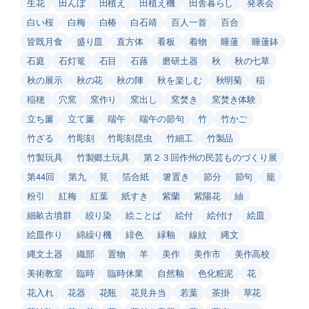
生花
田んぼ
田植え
田植え機
田舎暮らし
発表会
白い桜
白梅
白椿
白石靖
百人一首
百合
皆既月食
盛り皿
直方体
看板
着物
睡蓮
睡蓮鉢
石庭
石灯篭
石目
石蕗
磨研土器
秋
秋の七草
秋の展示
秋の花
秋の陣
秋を楽しむ
秋明菊
稲
稲穂
穴窯
窯作り
窯出し
窯焚き
窯焚き体験
立ち簾
立て簾
端午
端午の節句
竹
竹かご
竹ざる
竹彫刻
竹彫刻昆虫
竹細工
竹製品
竹製玩具
竹製郷土玩具
第２３回作州の民芸ものづくり展
第44回
第九
筧
箔合紙
箸置き
節分
節句
籠
粉引
紅梅
紅葉
紙すき
紫蘭
紫陽花
紬
細畝古墳群
絞り染
絵ことば
絵付
絵付け
絵皿
絵皿作り
綿繰り機
緋色
緑釉
線紋
縄文
縄文土器
織部
置物
羊
美作
美作市
美作高校
美術教室
臨時
臨時休業
自然釉
色化粧泥
花
花入れ
花器
花瓶
花見弁当
若葉
茶掛
草花