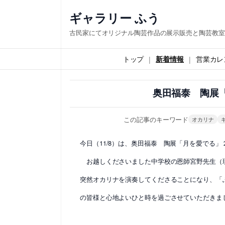
内
ギャラリー ふう
容
古民家にてオリジナル陶芸作品の展示販売と陶芸教室
を
ス
トップ
新着情報
営業カレ
キ
ッ
奥田福泰 陶展
プ
この記事のキーワード
オカリナ
今日（11/8）は、奥田福泰 陶展「月を愛でる」
お越しくださいました中学校の恩師宮野先生（
突然オカリナを演奏してくださることになり、「
の皆様と心地よいひと時を過ごさせていただきま