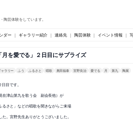
・陶芸体験をしています。
ンダー
ギャラリー紹介
連絡先
陶芸体験
イベント情報
「月を愛でる」２日目にサプライズ
ギャラリー
ふう
ふるさと
唱歌
奥田福泰
宮野良治
愛でる
月
第九
陶展
２日目です。
現在津山第九を歌う会 副会長他）が
ふるさと」などの唱歌を聞きながらご来場
した。宮野先生ありがとうございました。