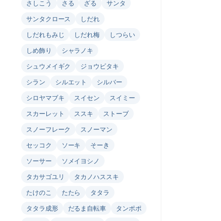
さしこう
さる
ざる
サンタ
サンタクロース
しだれ
しだれもみじ
しだれ梅
しつらい
しめ飾り
シャラノキ
シュウメイギク
ジョウビタキ
シラン
シルエット
シルバー
シロヤマブキ
スイセン
スイミー
スカーレット
ススキ
ストーブ
スノーフレーク
スノーマン
セッコク
ソーキ
そーき
ソーサー
ソメイヨシノ
タカサゴユリ
タカノハススキ
たけのこ
たたら
タタラ
タタラ成形
だるま自転車
タンポポ