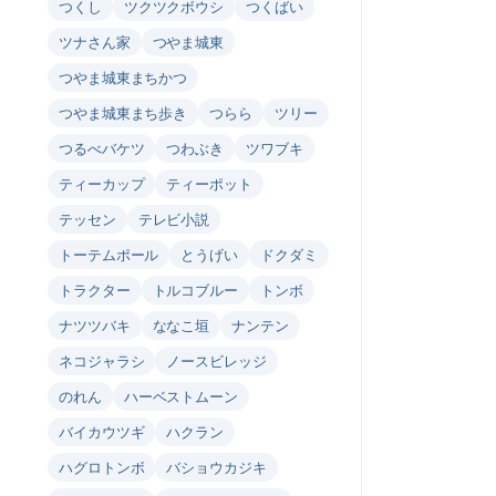
つくし
ツクツクボウシ
つくばい
ツナさん家
つやま城東
つやま城東まちかつ
つやま城東まち歩き
つらら
ツリー
つるべバケツ
つわぶき
ツワブキ
ティーカップ
ティーポット
テッセン
テレビ小説
トーテムポール
とうげい
ドクダミ
トラクター
トルコブルー
トンボ
ナツツバキ
ななこ垣
ナンテン
ネコジャラシ
ノースビレッジ
のれん
ハーベストムーン
バイカウツギ
ハクラン
ハグロトンボ
バショウカジキ