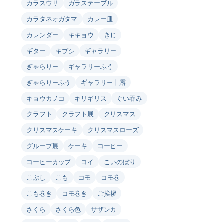
カラスウリ
ガラステーブル
カラタネオガタマ
カレー皿
カレンダー
キキョウ
きじ
ギター
キブシ
ギャラリー
ぎゃらりー
ギャラリーふう
ぎゃらりーふう
ギャラリー十露
キョウカノコ
キリギリス
ぐい吞み
クラフト
クラフト展
クリスマス
クリスマスケーキ
クリスマスローズ
グループ展
ケーキ
コーヒー
コーヒーカップ
コイ
こいのぼり
こぶし
こも
コモ
コモ巻
こも巻き
コモ巻き
ご挨拶
さくら
さくら色
サザンカ