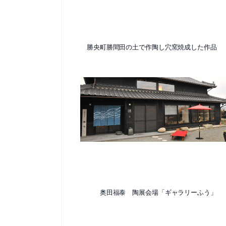
勝央町勝間田の土で作陶し穴窯焼成した作品
奥田福泰 陶展会場「ギャラリーふう」