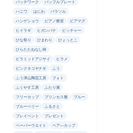
パッチワーク
バッフルプレート
ハニワ
はにわ
パラソル
ハンゲショウ
ピアノ教室
ビアマグ
ヒイラギ
ヒガンバナ
ピッチャー
ひな祭り
ひまわり
ひょっとこ
ひらたたねなし柿
ピラミッドアジサイ
ヒラメ
ピンクネコヤナギ
ふう
ふう津山陶芸工房
フォト
ふくやす工房
ふたり展
フリーカップ
プリンセス雅
ブルー
ブルーベリー
ふるさと
プレイベント
プレゼント
ペーパーウエイト
ペア―カップ