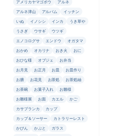
アメリカヤマゴボウ
アルネ
アルネ津山
アルバム
イッチン
いぬ
イノシシ
インカ
うき草や
うさぎ
ウサギ
ウツギ
エノコログサ
エンドウ
オガタマ
おかめ
オカリナ
おき火
おに
おひな様
オブジェ
お弁当
お月見
お正月
お皿
お皿作り
お膳
お花見
お茶処
お茶処紬
お茶碗
お菓子入れ
お雛様
お雛様展
お面
カエル
かご
カサブランカ
カップ
カップ＆ソーサー
カトラリーレスト
かびん
かぶと
ガラス