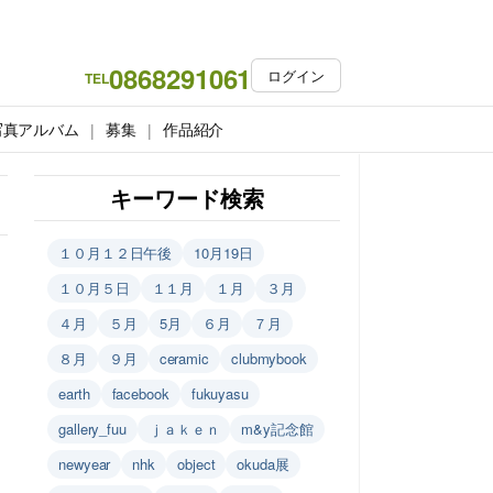
0868291061
ログイン
TEL
写真アルバム
募集
作品紹介
キーワード検索
１０月１２日午後
10月19日
１０月５日
１１月
１月
３月
４月
５月
5月
６月
７月
８月
９月
ceramic
clubmybook
earth
facebook
fukuyasu
gallery_fuu
ｊａｋｅｎ
m&y記念館
newyear
nhk
object
okuda展