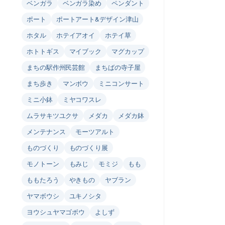
ベンガラ
ベンガラ染め
ペンダント
ポート
ポートアート&デザイン津山
ホタル
ホテイアオイ
ホテイ草
ホトトギス
マイブック
マグカップ
まちの駅作州民芸館
まちばの寺子屋
まち歩き
マンボウ
ミニコンサート
ミニ小鉢
ミヤコワスレ
ムラサキツユクサ
メダカ
メダカ鉢
メンテナンス
モーツアルト
ものづくり
ものづくり展
モノトーン
もみじ
モミジ
もも
ももたろう
やきもの
ヤブラン
ヤマボウシ
ユキノシタ
ヨウシュヤマゴボウ
よしず