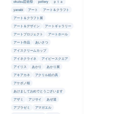
okutsu芸術祭
pottery
ｐｔａ
yanabi
アート
アート＆クラフト
アート＆クラフト展
アート＆デザイン
アートギャラリー
アートプロジェクト
アートホール
アート作品
あいさつ
アイスクリームカップ
アイネクライネ
アイビースクエア
アイリス
あかり
あかり展
アキアカネ
アクリル絵の具
アケボノ桜
あけましておめでとうございます
アザミ
アジサイ
あぜ道
アブラゼミ
アマガエル