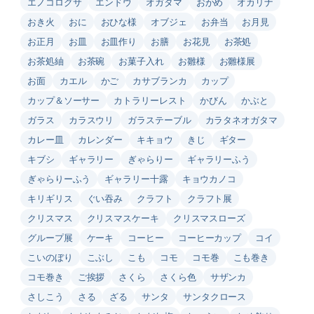
エノコログサ
エンドウ
オガタマ
おかめ
オカリナ
おき火
おに
おひな様
オブジェ
お弁当
お月見
お正月
お皿
お皿作り
お膳
お花見
お茶処
お茶処紬
お茶碗
お菓子入れ
お雛様
お雛様展
お面
カエル
かご
カサブランカ
カップ
カップ＆ソーサー
カトラリーレスト
かびん
かぶと
ガラス
カラスウリ
ガラステーブル
カラタネオガタマ
カレー皿
カレンダー
キキョウ
きじ
ギター
キブシ
ギャラリー
ぎゃらりー
ギャラリーふう
ぎゃらりーふう
ギャラリー十露
キョウカノコ
キリギリス
ぐい吞み
クラフト
クラフト展
クリスマス
クリスマスケーキ
クリスマスローズ
グループ展
ケーキ
コーヒー
コーヒーカップ
コイ
こいのぼり
こぶし
こも
コモ
コモ巻
こも巻き
コモ巻き
ご挨拶
さくら
さくら色
サザンカ
さしこう
さる
ざる
サンタ
サンタクロース