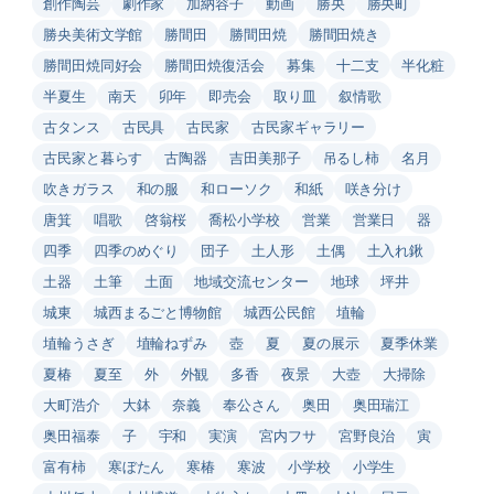
創作陶芸
劇作家
加納容子
動画
勝央
勝央町
勝央美術文学館
勝間田
勝間田焼
勝間田焼き
勝間田焼同好会
勝間田焼復活会
募集
十二支
半化粧
半夏生
南天
卯年
即売会
取り皿
叙情歌
古タンス
古民具
古民家
古民家ギャラリー
古民家と暮らす
古陶器
吉田美那子
吊るし柿
名月
吹きガラス
和の服
和ローソク
和紙
咲き分け
唐箕
唱歌
啓翁桜
喬松小学校
営業
営業日
器
四季
四季のめぐり
団子
土人形
土偶
土入れ鍬
土器
土筆
土面
地域交流センター
地球
坪井
城東
城西まるごと博物館
城西公民館
埴輪
埴輪うさぎ
埴輪ねずみ
壺
夏
夏の展示
夏季休業
夏椿
夏至
外
外観
多香
夜景
大壺
大掃除
大町浩介
大鉢
奈義
奉公さん
奥田
奥田瑞江
奥田福泰
子
宇和
実演
宮内フサ
宮野良治
寅
富有柿
寒ぼたん
寒椿
寒波
小学校
小学生