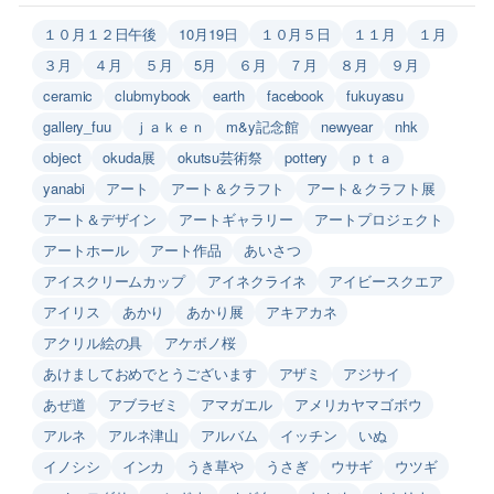
１０月１２日午後
10月19日
１０月５日
１１月
１月
３月
４月
５月
5月
６月
７月
８月
９月
ceramic
clubmybook
earth
facebook
fukuyasu
gallery_fuu
ｊａｋｅｎ
m&y記念館
newyear
nhk
object
okuda展
okutsu芸術祭
pottery
ｐｔａ
yanabi
アート
アート＆クラフト
アート＆クラフト展
アート＆デザイン
アートギャラリー
アートプロジェクト
アートホール
アート作品
あいさつ
アイスクリームカップ
アイネクライネ
アイビースクエア
アイリス
あかり
あかり展
アキアカネ
アクリル絵の具
アケボノ桜
あけましておめでとうございます
アザミ
アジサイ
あぜ道
アブラゼミ
アマガエル
アメリカヤマゴボウ
アルネ
アルネ津山
アルバム
イッチン
いぬ
イノシシ
インカ
うき草や
うさぎ
ウサギ
ウツギ