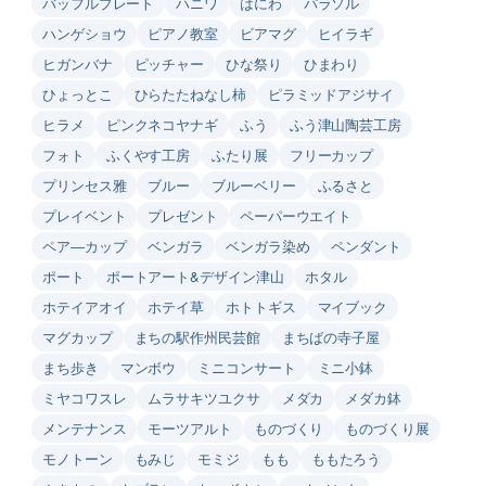
バッフルプレート
ハニワ
はにわ
パラソル
ハンゲショウ
ピアノ教室
ビアマグ
ヒイラギ
ヒガンバナ
ピッチャー
ひな祭り
ひまわり
ひょっとこ
ひらたたねなし柿
ピラミッドアジサイ
ヒラメ
ピンクネコヤナギ
ふう
ふう津山陶芸工房
フォト
ふくやす工房
ふたり展
フリーカップ
プリンセス雅
ブルー
ブルーベリー
ふるさと
プレイベント
プレゼント
ペーパーウエイト
ペア―カップ
ベンガラ
ベンガラ染め
ペンダント
ポート
ポートアート&デザイン津山
ホタル
ホテイアオイ
ホテイ草
ホトトギス
マイブック
マグカップ
まちの駅作州民芸館
まちばの寺子屋
まち歩き
マンボウ
ミニコンサート
ミニ小鉢
ミヤコワスレ
ムラサキツユクサ
メダカ
メダカ鉢
メンテナンス
モーツアルト
ものづくり
ものづくり展
モノトーン
もみじ
モミジ
もも
ももたろう