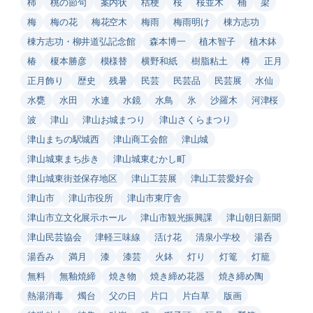
柿
桃の節句
案内状
桔梗
桜
桜並木
桶
梁
梅
梅の花
梅花空木
梅雨
梅雨明け
棟方志功
棟方志功・柳井道弘記念館
森本博一
植木智子
植木鉢
椿
榎本勝彦
模様替
横野和紙
樹脂粘土
樽
正月
正月飾り
歴史
残暑
民芸
民芸品
民芸展
水仙
水甕
水田
水連
水鏡
水鳥
氷
沙羅木
河津桜
波
津山
津山お城まつり
津山さくらまつり
津山まちの駅城西
津山商工会館
津山城
津山城東まち歩き
津山城東むかし町
津山城東街並保存地区
津山工芸展
津山工芸愛好会
津山市
津山市役所
津山市東庁舎
津山市立文化展示ホール
津山市観光振興課
津山朝日新聞
津山民芸協会
津軽三味線
活け花
清泉小学校
湯呑
湯呑み
満月
漆
漆芸
火鉢
灯り
灯篭
灯籠
無料
無釉焼締
焼き物
焼き締め花器
焼き締め陶
熱湯消毒
燭台
父の日
片口
片白草
版画