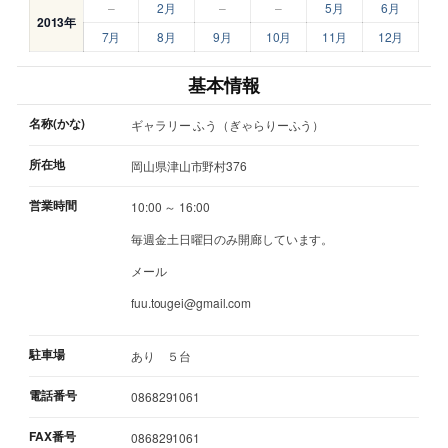
–
2月
–
–
5月
6月
2013年
7月
8月
9月
10月
11月
12月
基本情報
名称(かな)
ギャラリー ふう（ぎゃらりーふう）
所在地
岡山県津山市野村376
営業時間
10:00 ～ 16:00
毎週金土日曜日のみ開廊しています。
メール
fuu.tougei@gmail.com
駐車場
あり ５台
電話番号
0868291061
FAX番号
0868291061