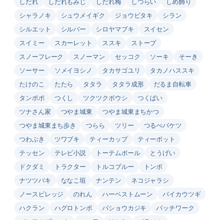
しだれ
しだれもみじ
しだれ梅
しつらい
しめ飾り
シャラノキ
シュウメイギク
ジョウビタキ
シラン
シルエット
シルバー
シロヤマブキ
スイセン
スイミー
スカーレット
ススキ
ストーブ
スノーフレーク
スノーマン
セッコク
ソーキ
そーき
ソーサー
ソメイヨシノ
タカサゴユリ
タカノハススキ
たけのこ
たたら
タタラ
タタラ成形
だるま自転車
タンポポ
つくし
ツクツクボウシ
つくばい
ツナさん家
つやま城東
つやま城東まちかつ
つやま城東まち歩き
つらら
ツリー
つるべバケツ
つわぶき
ツワブキ
ティーカップ
ティーポット
テッセン
テレビ小説
トーテムポール
とうげい
ドクダミ
トラクター
トルコブルー
トンボ
ナツツバキ
ななこ垣
ナンテン
ネコジャラシ
ノースビレッジ
のれん
ハーベストムーン
バイカウツギ
ハクラン
ハグロトンボ
バショウカジキ
パッチワーク