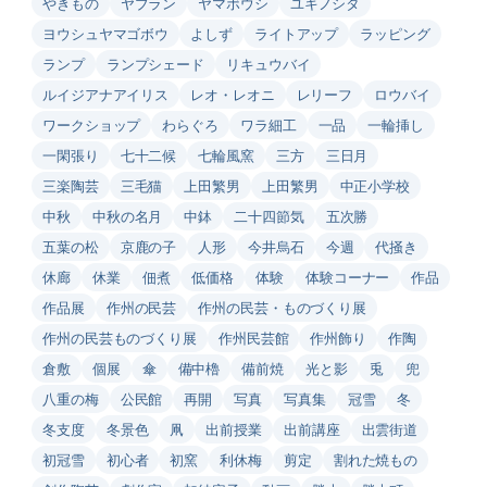
やきもの
ヤブラン
ヤマボウシ
ユキノシタ
ヨウシュヤマゴボウ
よしず
ライトアップ
ラッピング
ランプ
ランプシェード
リキュウバイ
ルイジアナアイリス
レオ・レオニ
レリーフ
ロウバイ
ワークショップ
わらぐろ
ワラ細工
一品
一輪挿し
一閑張り
七十二候
七輪風窯
三方
三日月
三楽陶芸
三毛猫
上田繁男
上田繁男
中正小学校
中秋
中秋の名月
中鉢
二十四節気
五次勝
五葉の松
京鹿の子
人形
今井烏石
今週
代掻き
休廊
休業
佃煮
低価格
体験
体験コーナー
作品
作品展
作州の民芸
作州の民芸・ものづくり展
作州の民芸ものづくり展
作州民芸館
作州飾り
作陶
倉敷
個展
傘
備中櫓
備前焼
光と影
兎
兜
八重の梅
公民館
再開
写真
写真集
冠雪
冬
冬支度
冬景色
凧
出前授業
出前講座
出雲街道
初冠雪
初心者
初窯
利休梅
剪定
割れた焼もの