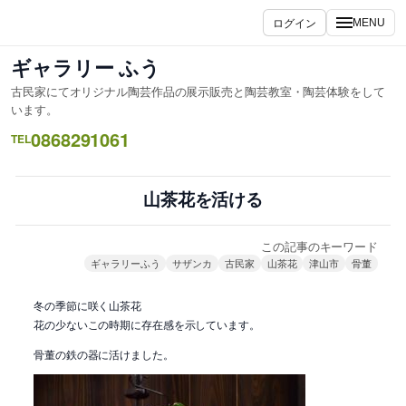
内
ログイン
MENU
容
を
ギャラリー ふう
ス
古民家にてオリジナル陶芸作品の展示販売と陶芸教室・陶芸体験をして
キ
います。
ッ
0868291061
TEL
プ
山茶花を活ける
この記事のキーワード
ギャラリーふう
サザンカ
古民家
山茶花
津山市
骨董
冬の季節に咲く山茶花
花の少ないこの時期に存在感を示しています。
骨董の鉄の器に活けました。