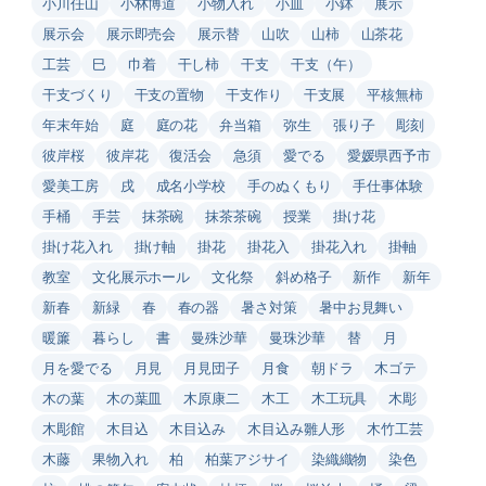
小川任山
小林博道
小物入れ
小皿
小鉢
展示
展示会
展示即売会
展示替
山吹
山柿
山茶花
工芸
巳
巾着
干し柿
干支
干支（午）
干支づくり
干支の置物
干支作り
干支展
平核無柿
年末年始
庭
庭の花
弁当箱
弥生
張り子
彫刻
彼岸桜
彼岸花
復活会
急須
愛でる
愛媛県西予市
愛美工房
戌
成名小学校
手のぬくもり
手仕事体験
手桶
手芸
抹茶碗
抹茶茶碗
授業
掛け花
掛け花入れ
掛け軸
掛花
掛花入
掛花入れ
掛軸
教室
文化展示ホール
文化祭
斜め格子
新作
新年
新春
新緑
春
春の器
暑さ対策
暑中お見舞い
暖簾
暮らし
書
曼殊沙華
曼珠沙華
替
月
月を愛でる
月見
月見団子
月食
朝ドラ
木ゴテ
木の葉
木の葉皿
木原康二
木工
木工玩具
木彫
木彫館
木目込
木目込み
木目込み雛人形
木竹工芸
木藤
果物入れ
柏
柏葉アジサイ
染織織物
染色