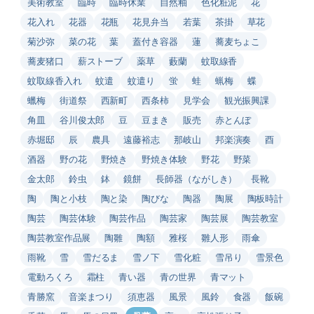
美術教室
臨時
臨時休業
自然釉
色化粧泥
花
花入れ
花器
花瓶
花見弁当
若葉
茶掛
草花
菊沙弥
菜の花
葉
蓋付き容器
蓮
蕎麦ちょこ
蕎麦猪口
薪ストーブ
薬草
藪蘭
蚊取線香
蚊取線香入れ
蚊遣
蚊遣り
蛍
蛙
蝋梅
蝶
蠟梅
街道祭
西新町
西条柿
見学会
観光振興課
角皿
谷川俊太郎
豆
豆まき
販売
赤とんぼ
赤堀邸
辰
農具
遠藤裕志
那岐山
邦楽演奏
酉
酒器
野の花
野焼き
野焼き体験
野花
野菜
金太郎
鈴虫
鉢
鏡餅
長師器（ながしき）
長靴
陶
陶と小枝
陶と染
陶びな
陶器
陶展
陶板時計
陶芸
陶芸体験
陶芸作品
陶芸家
陶芸展
陶芸教室
陶芸教室作品展
陶雛
陶額
雅桜
雛人形
雨傘
雨靴
雪
雪だるま
雪ノ下
雪化粧
雪吊り
雪景色
電動ろくろ
霜柱
青い器
青の世界
青マット
青勝窯
音楽まつり
須恵器
風景
風鈴
食器
飯碗