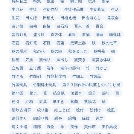
特殊粘土
特集
独楽
猿
獅子頭
玩具
瓢箪
生け花
生徒
生徒作品
生徒作品展
生徒募集
生活
生花
田んぼ
田植え
田植え機
田舎暮らし
発表会
白い桜
白梅
白椿
白石靖
百人一首
百合
皆既月食
盛り皿
直方体
看板
着物
睡蓮
睡蓮鉢
石庭
石灯篭
石目
石蕗
磨研土器
秋
秋の七草
秋の展示
秋の花
秋の陣
秋を楽しむ
秋明菊
稲
稲穂
穴窯
窯作り
窯出し
窯焚き
窯焚き体験
立ち簾
立て簾
端午
端午の節句
竹
竹かご
竹ざる
竹彫刻
竹彫刻昆虫
竹細工
竹製品
竹製玩具
竹製郷土玩具
第２３回作州の民芸ものづくり展
第44回
第九
筧
箔合紙
箸置き
節分
節句
籠
粉引
紅梅
紅葉
紙すき
紫蘭
紫陽花
紬
細畝古墳群
絞り染
絵ことば
絵付
絵付け
絵皿
絵皿作り
綿繰り機
緋色
緑釉
線紋
縄文
縄文土器
織部
置物
羊
美作
美作市
美作高校