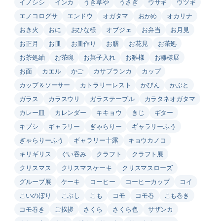
イノシシ
インカ
うき草や
うさぎ
ウサギ
ウツギ
エノコログサ
エンドウ
オガタマ
おかめ
オカリナ
おき火
おに
おひな様
オブジェ
お弁当
お月見
お正月
お皿
お皿作り
お膳
お花見
お茶処
お茶処紬
お茶碗
お菓子入れ
お雛様
お雛様展
お面
カエル
かご
カサブランカ
カップ
カップ＆ソーサー
カトラリーレスト
かびん
かぶと
ガラス
カラスウリ
ガラステーブル
カラタネオガタマ
カレー皿
カレンダー
キキョウ
きじ
ギター
キブシ
ギャラリー
ぎゃらりー
ギャラリーふう
ぎゃらりーふう
ギャラリー十露
キョウカノコ
キリギリス
ぐい吞み
クラフト
クラフト展
クリスマス
クリスマスケーキ
クリスマスローズ
グループ展
ケーキ
コーヒー
コーヒーカップ
コイ
こいのぼり
こぶし
こも
コモ
コモ巻
こも巻き
コモ巻き
ご挨拶
さくら
さくら色
サザンカ