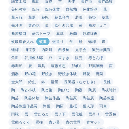
縄文土器
織部
置物
羊
美作
美作市
美作高校
美術教室
臨時
臨時休業
自然釉
色化粧泥
花
花入れ
花器
花瓶
花見弁当
若葉
茶掛
草花
菊沙弥
菜の花
葉
蓋付き容器
蓮
蕎麦ちょこ
蕎麦猪口
薪ストーブ
薬草
藪蘭
蚊取線香
蚊取線香入れ
蚊遣
蚊遣り
蛍
蛙
蝋梅
蝶
蠟梅
街道祭
西新町
西条柿
見学会
観光振興課
角皿
谷川俊太郎
豆
豆まき
販売
赤とんぼ
赤堀邸
辰
農具
遠藤裕志
那岐山
邦楽演奏
酉
酒器
野の花
野焼き
野焼き体験
野花
野菜
金太郎
鈴虫
鉢
鏡餅
長師器（ながしき）
長靴
陶
陶と小枝
陶と染
陶びな
陶器
陶展
陶板時計
陶芸
陶芸体験
陶芸作品
陶芸家
陶芸展
陶芸教室
陶芸教室作品展
陶雛
陶額
雅桜
雛人形
雨傘
雨靴
雪
雪だるま
雪ノ下
雪化粧
雪吊り
雪景色
電動ろくろ
霜柱
青い器
青の世界
青マット