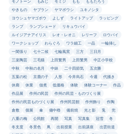
モノトーン
もみじ
モミジ
もも
ももたろう
やきもの
ヤブラン
ヤマボウシ
ユキノシタ
ヨウシュヤマゴボウ
よしず
ライトアップ
ラッピング
ランプ
ランプシェード
リキュウバイ
ルイジアナアイリス
レオ・レオニ
レリーフ
ロウバイ
ワークショップ
わらぐろ
ワラ細工
一品
一輪挿し
一閑張り
七十二候
七輪風窯
三方
三日月
三楽陶芸
三毛猫
上田繁男
上田繁男
中正小学校
中秋
中秋の名月
中鉢
二十四節気
五次勝
五葉の松
京鹿の子
人形
今井烏石
今週
代掻き
休廊
休業
佃煮
低価格
体験
体験コーナー
作品
作品展
作州の民芸
作州の民芸・ものづくり展
作州の民芸ものづくり展
作州民芸館
作州飾り
作陶
倉敷
個展
傘
備中櫓
備前焼
光と影
兎
兜
八重の梅
公民館
再開
写真
写真集
冠雪
冬
冬支度
冬景色
凧
出前授業
出前講座
出雲街道