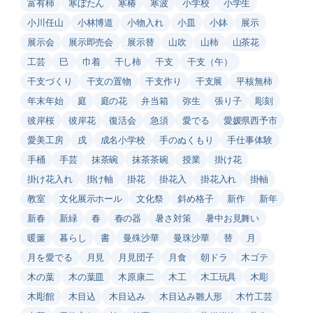
富有柿
寒ぼたん
寒椿
寒波
小学校
小学生
小川任山
小林博道
小物入れ
小皿
小鉢
展示
展示会
展示即売会
展示替
山吹
山柿
山茶花
工芸
巳
巾着
干し柿
干支
干支（午）
干支づくり
干支の置物
干支作り
干支展
平核無柿
年末年始
庭
庭の花
弁当箱
弥生
張り子
彫刻
彼岸桜
彼岸花
復活会
急須
愛でる
愛媛県西予市
愛美工房
戌
成名小学校
手のぬくもり
手仕事体験
手桶
手芸
抹茶碗
抹茶茶碗
授業
掛け花
掛け花入れ
掛け軸
掛花
掛花入
掛花入れ
掛軸
教室
文化展示ホール
文化祭
斜め格子
新作
新年
新春
新緑
春
春の器
暑さ対策
暑中お見舞い
暖簾
暮らし
書
曼殊沙華
曼珠沙華
替
月
月を愛でる
月見
月見団子
月食
朝ドラ
木ゴテ
木の葉
木の葉皿
木原康二
木工
木工玩具
木彫
木彫館
木目込
木目込み
木目込み雛人形
木竹工芸