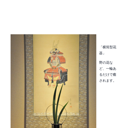
「横筒型花
器」
野の花な
ど、一輪あ
るだけで癒
されます。