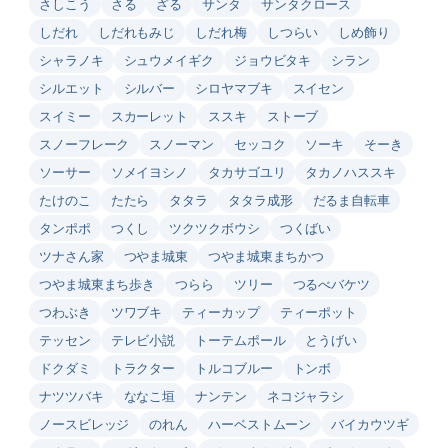
さしこう
さる
ざる
サンタ
サンタクロース
しだれ
しだれもみじ
しだれ梅
しつらい
しめ飾り
シャラノキ
シュウメイギク
ジョウビタキ
シラン
シルエット
シルバー
シロヤマブキ
スイセン
スイミー
スカーレット
ススキ
ストーブ
スノーフレーク
スノーマン
セッコク
ソーキ
そーき
ソーサー
ソメイヨシノ
タカサゴユリ
タカノハススキ
たけのこ
たたら
タタラ
タタラ成形
だるま自転車
タンポポ
つくし
ツクツクボウシ
つくばい
ツナさん家
つやま城東
つやま城東まちかつ
つやま城東まち歩き
つらら
ツリー
つるべバケツ
つわぶき
ツワブキ
ティーカップ
ティーポット
テッセン
テレビ小説
トーテムポール
とうげい
ドクダミ
トラクター
トルコブルー
トンボ
ナツツバキ
ななこ垣
ナンテン
ネコジャラシ
ノースビレッジ
のれん
ハーベストムーン
バイカウツギ