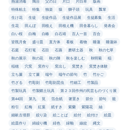
熱湯消毒
燭台
父の日
片口
片白草
版画
特殊粘土
特集
独楽
猿
獅子頭
玩具
瓢箪
生け花
生徒
生徒作品
生徒作品展
生徒募集
生活
生花
田んぼ
田植え
田植え機
田舎暮らし
発表会
白い桜
白梅
白椿
白石靖
百人一首
百合
皆既月食
盛り皿
直方体
看板
着物
睡蓮
睡蓮鉢
石庭
石灯篭
石目
石蕗
磨研土器
秋
秋の七草
秋の展示
秋の花
秋の陣
秋を楽しむ
秋明菊
稲
稲穂
穴窯
窯作り
窯出し
窯焚き
窯焚き体験
立ち簾
立て簾
端午
端午の節句
竹
竹かご
竹ざる
竹彫刻
竹彫刻昆虫
竹細工
竹製品
竹製玩具
竹製郷土玩具
第２３回作州の民芸ものづくり展
第44回
第九
筧
箔合紙
箸置き
節分
節句
籠
粉引
紅梅
紅葉
紙すき
紫蘭
紫陽花
紬
細畝古墳群
絞り染
絵ことば
絵付
絵付け
絵皿
絵皿作り
綿繰り機
緋色
緑釉
線紋
縄文