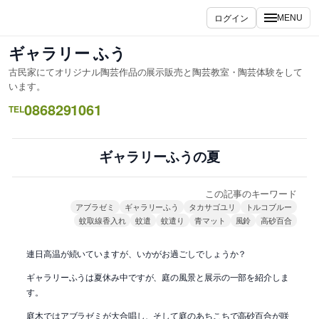
内
ログイン
MENU
容
を
ギャラリー ふう
ス
古民家にてオリジナル陶芸作品の展示販売と陶芸教室・陶芸体験をして
キ
います。
ッ
0868291061
TEL
プ
ギャラリーふうの夏
この記事のキーワード
アブラゼミ
ギャラリーふう
タカサゴユリ
トルコブルー
蚊取線香入れ
蚊遣
蚊遣り
青マット
風鈴
高砂百合
連日高温が続いていますが、いかがお過ごしでしょうか？
ギャラリーふうは夏休み中ですが、庭の風景と展示の一部を紹介しま
す。
庭木ではアブラゼミが大合唱し、そして庭のあちこちで高砂百合が咲