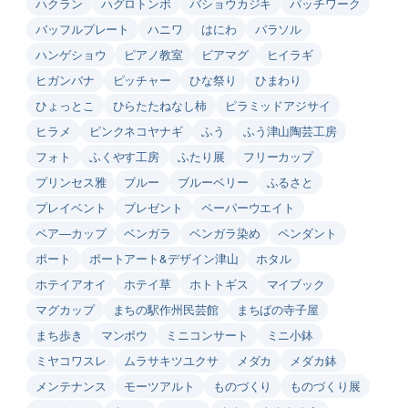
ハクラン
ハグロトンボ
バショウカジキ
パッチワーク
バッフルプレート
ハニワ
はにわ
パラソル
ハンゲショウ
ピアノ教室
ビアマグ
ヒイラギ
ヒガンバナ
ピッチャー
ひな祭り
ひまわり
ひょっとこ
ひらたたねなし柿
ピラミッドアジサイ
ヒラメ
ピンクネコヤナギ
ふう
ふう津山陶芸工房
フォト
ふくやす工房
ふたり展
フリーカップ
プリンセス雅
ブルー
ブルーベリー
ふるさと
プレイベント
プレゼント
ペーパーウエイト
ペア―カップ
ベンガラ
ベンガラ染め
ペンダント
ポート
ポートアート&デザイン津山
ホタル
ホテイアオイ
ホテイ草
ホトトギス
マイブック
マグカップ
まちの駅作州民芸館
まちばの寺子屋
まち歩き
マンボウ
ミニコンサート
ミニ小鉢
ミヤコワスレ
ムラサキツユクサ
メダカ
メダカ鉢
メンテナンス
モーツアルト
ものづくり
ものづくり展