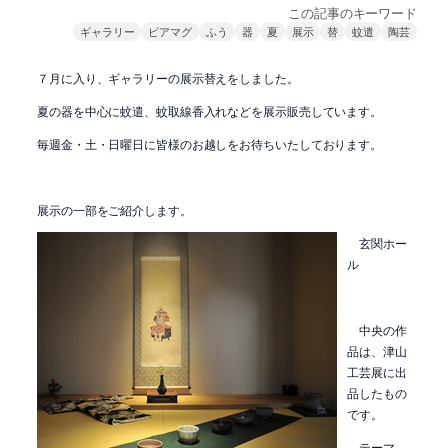
この記事のキーワード
ギャラリー
ビアマグ
ふう
器
夏
展示
替
蚊遣
陶芸
７月に入り、ギャラリーの展示替えをしました。
夏の器を中心に蚊遣、蚊取線香入れなどを展示販売しています。
毎週金・土・日曜日に皆様のお越しをお待ちいたしております。
展示の一部をご紹介します。
玄関ホー
ル
中央の作
品は、津山
工芸展に出
品したもの
です。
テーマ