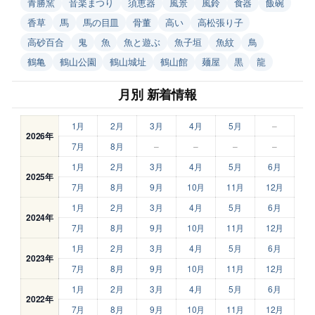
青勝窯
音楽まつり
須恵器
風景
風鈴
食器
飯碗
香草
馬
馬の目皿
骨董
高い
高松張り子
高砂百合
鬼
魚
魚と遊ぶ
魚子垣
魚紋
鳥
鶴亀
鶴山公園
鶴山城址
鶴山館
麺屋
黒
龍
月別 新着情報
1月
2月
3月
4月
5月
–
2026年
7月
8月
–
–
–
–
1月
2月
3月
4月
5月
6月
2025年
7月
8月
9月
10月
11月
12月
1月
2月
3月
4月
5月
6月
2024年
7月
8月
9月
10月
11月
12月
1月
2月
3月
4月
5月
6月
2023年
7月
8月
9月
10月
11月
12月
1月
2月
3月
4月
5月
6月
2022年
7月
8月
9月
10月
11月
12月