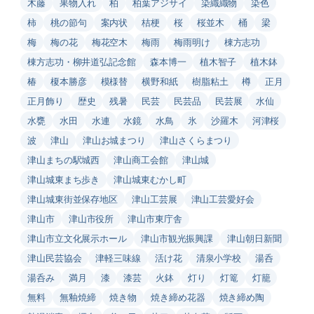
木藤
果物入れ
柏
柏葉アジサイ
染織織物
染色
柿
桃の節句
案内状
桔梗
桜
桜並木
桶
梁
梅
梅の花
梅花空木
梅雨
梅雨明け
棟方志功
棟方志功・柳井道弘記念館
森本博一
植木智子
植木鉢
椿
榎本勝彦
模様替
横野和紙
樹脂粘土
樽
正月
正月飾り
歴史
残暑
民芸
民芸品
民芸展
水仙
水甕
水田
水連
水鏡
水鳥
氷
沙羅木
河津桜
波
津山
津山お城まつり
津山さくらまつり
津山まちの駅城西
津山商工会館
津山城
津山城東まち歩き
津山城東むかし町
津山城東街並保存地区
津山工芸展
津山工芸愛好会
津山市
津山市役所
津山市東庁舎
津山市立文化展示ホール
津山市観光振興課
津山朝日新聞
津山民芸協会
津軽三味線
活け花
清泉小学校
湯呑
湯呑み
満月
漆
漆芸
火鉢
灯り
灯篭
灯籠
無料
無釉焼締
焼き物
焼き締め花器
焼き締め陶