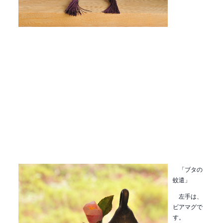
「ブタの
蚊遣」
左手は、
ビアマグで
す。