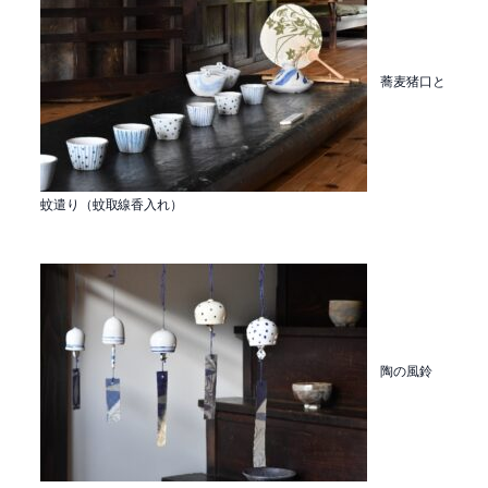
蕎麦猪口と
蚊遣り（蚊取線香入れ）
陶の風鈴