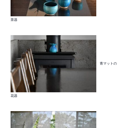
茶器
青マットの
花器