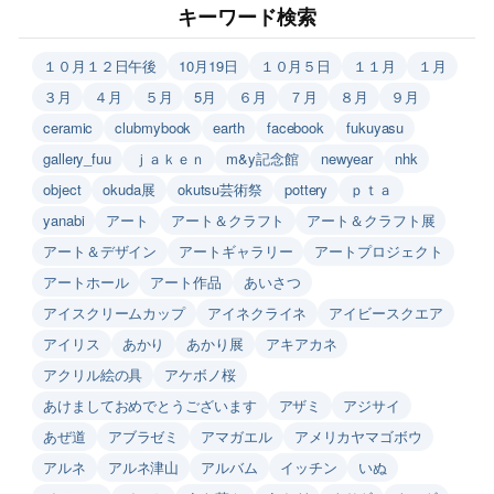
キーワード検索
１０月１２日午後
10月19日
１０月５日
１１月
１月
３月
４月
５月
5月
６月
７月
８月
９月
ceramic
clubmybook
earth
facebook
fukuyasu
gallery_fuu
ｊａｋｅｎ
m&y記念館
newyear
nhk
object
okuda展
okutsu芸術祭
pottery
ｐｔａ
yanabi
アート
アート＆クラフト
アート＆クラフト展
アート＆デザイン
アートギャラリー
アートプロジェクト
アートホール
アート作品
あいさつ
アイスクリームカップ
アイネクライネ
アイビースクエア
アイリス
あかり
あかり展
アキアカネ
アクリル絵の具
アケボノ桜
あけましておめでとうございます
アザミ
アジサイ
あぜ道
アブラゼミ
アマガエル
アメリカヤマゴボウ
アルネ
アルネ津山
アルバム
イッチン
いぬ