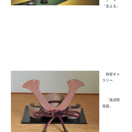
「支える」
和室ギャ
ラリー
「急須型
花器」