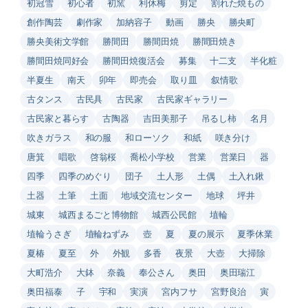
初冠雪
初心者
初窯
利休梅
剪定
割れた焼もの
創作陶芸
劇作家
加納容子
動画
勝央
勝央町
勝央美術文学館
勝間田
勝間田焼
勝間田焼き
勝間田焼同好会
勝間田焼復活会
募集
十二支
半化粧
半夏生
南天
卯年
即売会
取り皿
叙情歌
古タンス
古民具
古民家
古民家ギャラリー
古民家と暮らす
古陶器
吉田美那子
吊るし柿
名月
吹きガラス
和の服
和ローソク
和紙
咲き分け
唐箕
唱歌
啓翁桜
喬松小学校
営業
営業日
器
四季
四季のめぐり
団子
土人形
土偶
土入れ鍬
土器
土筆
土面
地域交流センター
地球
坪井
城東
城西まるごと博物館
城西公民館
埴輪
埴輪うさぎ
埴輪ねずみ
壺
夏
夏の展示
夏季休業
夏椿
夏至
外
外観
多香
夜景
大壺
大掃除
大町浩介
大鉢
奈義
奉公さん
奥田
奥田瑞江
奥田福泰
子
宇和
実演
宮内フサ
宮野良治
寅