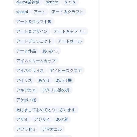
okutsu芸術祭
pottery
ｐｔａ
yanabi
アート
アート＆クラフト
アート＆クラフト展
アート＆デザイン
アートギャラリー
アートプロジェクト
アートホール
アート作品
あいさつ
アイスクリームカップ
アイネクライネ
アイビースクエア
アイリス
あかり
あかり展
アキアカネ
アクリル絵の具
アケボノ桜
あけましておめでとうございます
アザミ
アジサイ
あぜ道
アブラゼミ
アマガエル