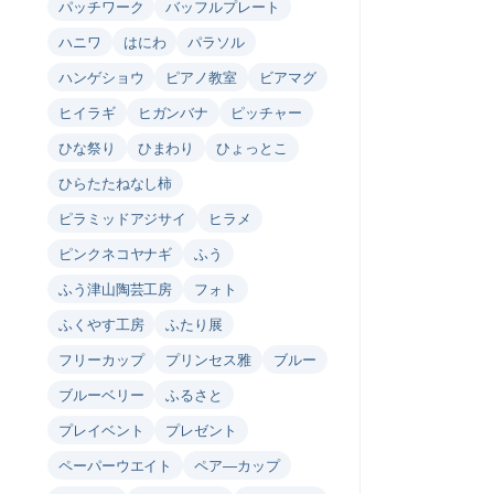
パッチワーク
バッフルプレート
ハニワ
はにわ
パラソル
ハンゲショウ
ピアノ教室
ビアマグ
ヒイラギ
ヒガンバナ
ピッチャー
ひな祭り
ひまわり
ひょっとこ
ひらたたねなし柿
ピラミッドアジサイ
ヒラメ
ピンクネコヤナギ
ふう
ふう津山陶芸工房
フォト
ふくやす工房
ふたり展
フリーカップ
プリンセス雅
ブルー
ブルーベリー
ふるさと
プレイベント
プレゼント
ペーパーウエイト
ペア―カップ