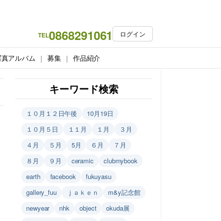
0868291061
ログイン
TEL
写真アルバム
募集
作品紹介
キーワード検索
１０月１２日午後
10月19日
１０月５日
１１月
１月
３月
４月
５月
5月
６月
７月
８月
９月
ceramic
clubmybook
earth
facebook
fukuyasu
gallery_fuu
ｊａｋｅｎ
m&y記念館
newyear
nhk
object
okuda展