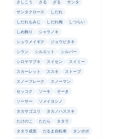
さしこう
さる
ざる
サンタ
サンタクロース
しだれ
しだれもみじ
しだれ梅
しつらい
しめ飾り
シャラノキ
シュウメイギク
ジョウビタキ
シラン
シルエット
シルバー
シロヤマブキ
スイセン
スイミー
スカーレット
ススキ
ストーブ
スノーフレーク
スノーマン
セッコク
ソーキ
そーき
ソーサー
ソメイヨシノ
タカサゴユリ
タカノハススキ
たけのこ
たたら
タタラ
タタラ成形
だるま自転車
タンポポ