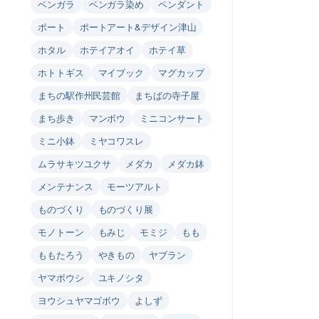
ベンガラ
ベンガラ染め
ペンダント
ポート
ポートアート&デザイン津山
ホタル
ホテイアオイ
ホテイ草
ホトトギス
マイブック
マグカップ
まちの駅作州民芸館
まちばの寺子屋
まち歩き
マンボウ
ミニコンサート
ミニ小鉢
ミヤコワスレ
ムラサキツユクサ
メダカ
メダカ鉢
メンテナンス
モーツアルト
ものづくり
ものづくり展
モノトーン
もみじ
モミジ
もも
ももたろう
やきもの
ヤブラン
ヤマボウシ
ユキノシタ
ヨウシュヤマゴボウ
よしず