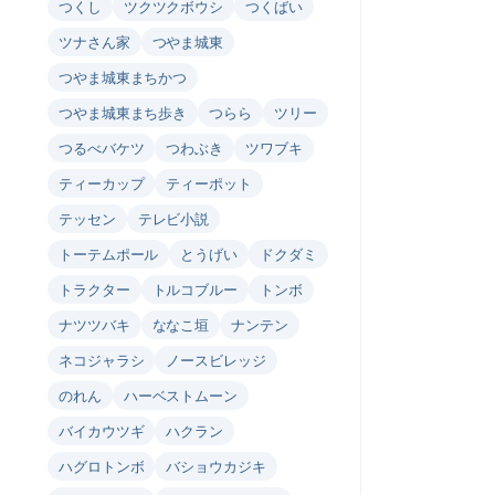
つくし
ツクツクボウシ
つくばい
ツナさん家
つやま城東
つやま城東まちかつ
つやま城東まち歩き
つらら
ツリー
つるべバケツ
つわぶき
ツワブキ
ティーカップ
ティーポット
テッセン
テレビ小説
トーテムポール
とうげい
ドクダミ
トラクター
トルコブルー
トンボ
ナツツバキ
ななこ垣
ナンテン
ネコジャラシ
ノースビレッジ
のれん
ハーベストムーン
バイカウツギ
ハクラン
ハグロトンボ
バショウカジキ