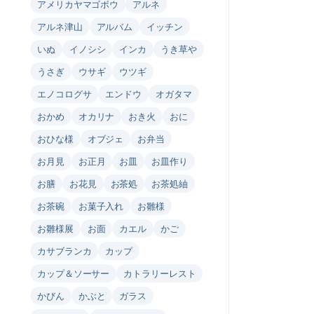
アメリカヤマゴボウ
アルネ
アルネ津山
アルバム
イッチン
いぬ
イノシシ
インカ
うき草や
うさぎ
ウサギ
ウツギ
エノコログサ
エンドウ
オガタマ
おかめ
オカリナ
おき火
おに
おひな様
オブジェ
お弁当
お月見
お正月
お皿
お皿作り
お膳
お花見
お茶処
お茶処紬
お茶碗
お菓子入れ
お雛様
お雛様展
お面
カエル
かご
カサブランカ
カップ
カップ＆ソーサー
カトラリーレスト
かびん
かぶと
ガラス