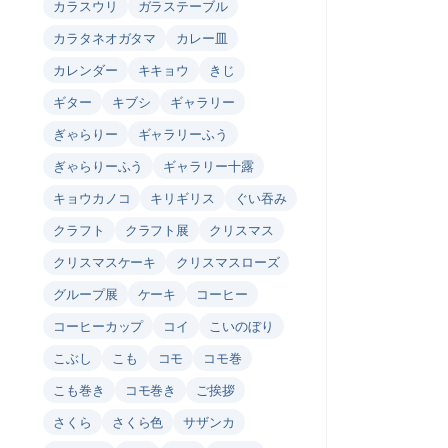
カラスウリ
ガラステーブル
カラタネオガタマ
カレー皿
カレンダー
キキョウ
きじ
ギター
キブシ
ギャラリー
ぎゃらりー
ギャラリーふう
ぎゃらりーふう
ギャラリー十露
キョウカノコ
キリギリス
ぐい吞み
クラフト
クラフト展
クリスマス
クリスマスケーキ
クリスマスローズ
グループ展
ケーキ
コーヒー
コーヒーカップ
コイ
こいのぼり
こぶし
こも
コモ
コモ巻
こも巻き
コモ巻き
ご挨拶
さくら
さくら色
サザンカ