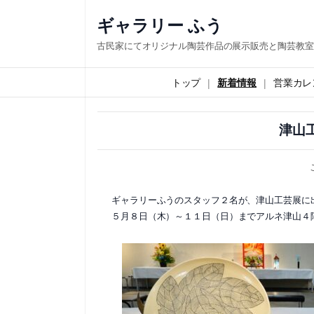
内
ギャラリー ふう
容
古民家にてオリジナル陶芸作品の展示販売と陶芸教室
を
ス
トップ
新着情報
営業カレ
キ
ッ
津山
プ
ギャラリーふうのスタッフ２名が、津山工芸展に
５月８日（木）～１１日（日）までアルネ津山４