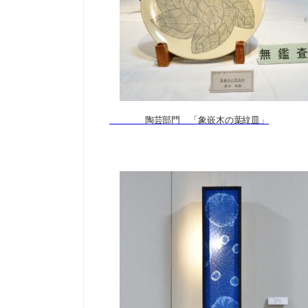
陶芸部門 「象嵌木の葉紋皿」