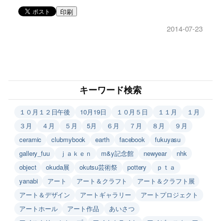
印刷
2014-07-23
キーワード検索
１０月１２日午後
10月19日
１０月５日
１１月
１月
３月
４月
５月
5月
６月
７月
８月
９月
ceramic
clubmybook
earth
facebook
fukuyasu
gallery_fuu
ｊａｋｅｎ
m&y記念館
newyear
nhk
object
okuda展
okutsu芸術祭
pottery
ｐｔａ
yanabi
アート
アート＆クラフト
アート＆クラフト展
アート＆デザイン
アートギャラリー
アートプロジェクト
アートホール
アート作品
あいさつ