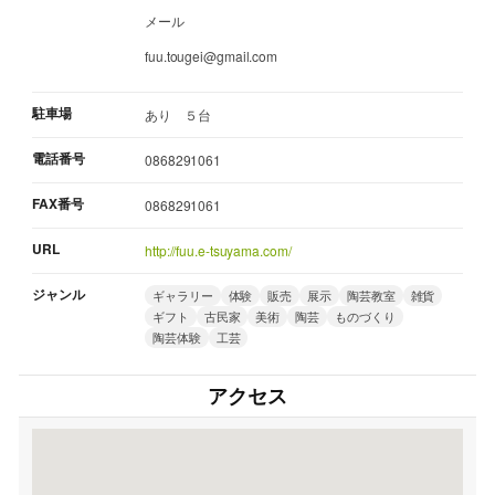
メール
fuu.tougei@gmail.com
駐車場
あり ５台
電話番号
0868291061
FAX番号
0868291061
URL
http://fuu.e-tsuyama.com/
ジャンル
ギャラリー
体験
販売
展示
陶芸教室
雑貨
ギフト
古民家
美術
陶芸
ものづくり
陶芸体験
工芸
アクセス