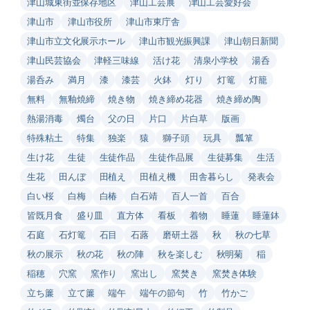
津山城東街並保存地区
津山工芸展
津山工芸愛好会
津山市
津山市役所
津山市東庁舎
津山市立文化展示ホール
津山市観光振興課
津山朝日新聞
津山民芸協会
津軽三味線
活け花
清泉小学校
湯呑
湯呑み
満月
漆
漆芸
火鉢
灯り
灯篭
灯籠
無料
無釉焼締
焼き物
焼き締め花器
焼き締め陶
熱湯消毒
燭台
父の日
片口
片白草
版画
特殊粘土
特集
独楽
猿
獅子頭
玩具
瓢箪
生け花
生徒
生徒作品
生徒作品展
生徒募集
生活
生花
田んぼ
田植え
田植え機
田舎暮らし
発表会
白い桜
白梅
白椿
白石靖
百人一首
百合
皆既月食
盛り皿
直方体
看板
着物
睡蓮
睡蓮鉢
石庭
石灯篭
石目
石蕗
磨研土器
秋
秋の七草
秋の展示
秋の花
秋の陣
秋を楽しむ
秋明菊
稲
稲穂
穴窯
窯作り
窯出し
窯焚き
窯焚き体験
立ち簾
立て簾
端午
端午の節句
竹
竹かご