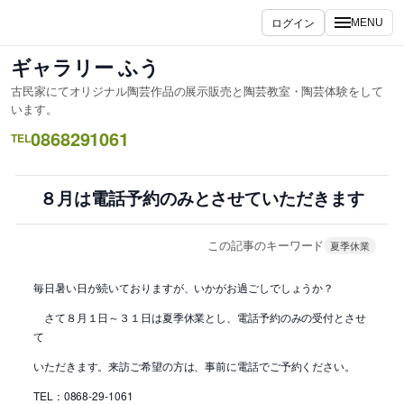
内
ログイン
MENU
容
を
ギャラリー ふう
ス
古民家にてオリジナル陶芸作品の展示販売と陶芸教室・陶芸体験をして
キ
います。
ッ
0868291061
TEL
プ
８月は電話予約のみとさせていただきます
この記事のキーワード
夏季休業
毎日暑い日が続いておりますが、いかがお過ごしでしょうか？
さて８月１日～３１日は夏季休業とし、電話予約のみの受付とさせ
て
いただきます。来訪ご希望の方は、事前に電話でご予約ください。
TEL：0868-29-1061