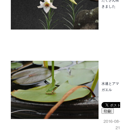
きました
水連とアマ
ガエル
印刷
2016-08-
21