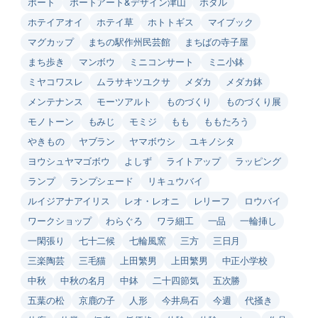
ポート
ポートアート&デザイン津山
ホタル
ホテイアオイ
ホテイ草
ホトトギス
マイブック
マグカップ
まちの駅作州民芸館
まちばの寺子屋
まち歩き
マンボウ
ミニコンサート
ミニ小鉢
ミヤコワスレ
ムラサキツユクサ
メダカ
メダカ鉢
メンテナンス
モーツアルト
ものづくり
ものづくり展
モノトーン
もみじ
モミジ
もも
ももたろう
やきもの
ヤブラン
ヤマボウシ
ユキノシタ
ヨウシュヤマゴボウ
よしず
ライトアップ
ラッピング
ランプ
ランプシェード
リキュウバイ
ルイジアナアイリス
レオ・レオニ
レリーフ
ロウバイ
ワークショップ
わらぐろ
ワラ細工
一品
一輪挿し
一閑張り
七十二候
七輪風窯
三方
三日月
三楽陶芸
三毛猫
上田繁男
上田繁男
中正小学校
中秋
中秋の名月
中鉢
二十四節気
五次勝
五葉の松
京鹿の子
人形
今井烏石
今週
代掻き