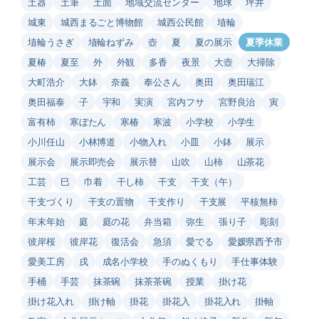
土器
土筆
土面
地域交流センター
地球
坪井
城東
城西まるごと博物館
城西公民館
埴輪
埴輪うさぎ
埴輪ねずみ
壺
夏
夏の展示
夏季休業
夏椿
夏至
外
外観
多香
夜景
大壺
大掃除
大町浩介
大鉢
奈義
奉公さん
奥田
奥田瑞江
奥田福泰
子
宇和
実演
宮内フサ
宮野良治
寅
富有柿
寒ぼたん
寒椿
寒波
小学校
小学生
小川任山
小林博道
小物入れ
小皿
小鉢
展示
展示会
展示即売会
展示替
山吹
山柿
山茶花
工芸
巳
巾着
干し柿
干支
干支（午）
干支づくり
干支の置物
干支作り
干支展
平核無柿
年末年始
庭
庭の花
弁当箱
弥生
張り子
彫刻
彼岸桜
彼岸花
復活会
急須
愛でる
愛媛県西予市
愛美工房
戌
成名小学校
手のぬくもり
手仕事体験
手桶
手芸
抹茶碗
抹茶茶碗
授業
掛け花
掛け花入れ
掛け軸
掛花
掛花入
掛花入れ
掛軸