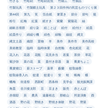
竹ざる
竹彫刻
竹彫刻昆虫
竹細工
竹製品
竹製玩具
竹製郷土玩具
第２３回作州の民芸ものづくり展
第44回
第九
筧
箔合紙
箸置き
節分
節句
籠
粉引
紅梅
紅葉
紙すき
紫蘭
紫陽花
紬
細畝古墳群
絞り染
絵ことば
絵付
絵付け
絵皿
絵皿作り
綿繰り機
緋色
緑釉
線紋
縄文
縄文土器
織部
置物
羊
美作
美作市
美作高校
美術教室
臨時
臨時休業
自然釉
色化粧泥
花
花入れ
花器
花瓶
花見弁当
若葉
茶掛
草花
菊沙弥
菜の花
葉
蓋付き容器
蓮
蕎麦ちょこ
蕎麦猪口
薪ストーブ
薬草
藪蘭
蚊取線香
蚊取線香入れ
蚊遣
蚊遣り
蛍
蛙
蝋梅
蝶
蠟梅
街道祭
西新町
西条柿
見学会
観光振興課
角皿
谷川俊太郎
豆
豆まき
販売
赤とんぼ
赤堀邸
辰
農具
遠藤裕志
那岐山
邦楽演奏
酉
酒器
野の花
野焼き
野焼き体験
野花
野菜