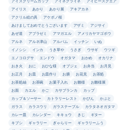
アイスクリームカップ
アイネクライネ
アイビースクエア
アイリス
あかり
あかり展
アキアカネ
アクリル絵の具
アケボノ桜
あけましておめでとうございます
アザミ
アジサイ
あぜ道
アブラゼミ
アマガエル
アメリカヤマゴボウ
アルネ
アルネ津山
アルバム
イッチン
いぬ
イノシシ
インカ
うき草や
うさぎ
ウサギ
ウツギ
エノコログサ
エンドウ
オガタマ
おかめ
オカリナ
おき火
おに
おひな様
オブジェ
お弁当
お月見
お正月
お皿
お皿作り
お膳
お花見
お茶処
お茶処紬
お茶碗
お菓子入れ
お雛様
お雛様展
お面
カエル
かご
カサブランカ
カップ
カップ＆ソーサー
カトラリーレスト
かびん
かぶと
ガラス
カラスウリ
ガラステーブル
カラタネオガタマ
カレー皿
カレンダー
キキョウ
きじ
ギター
キブシ
ギャラリー
ぎゃらりー
ギャラリーふう