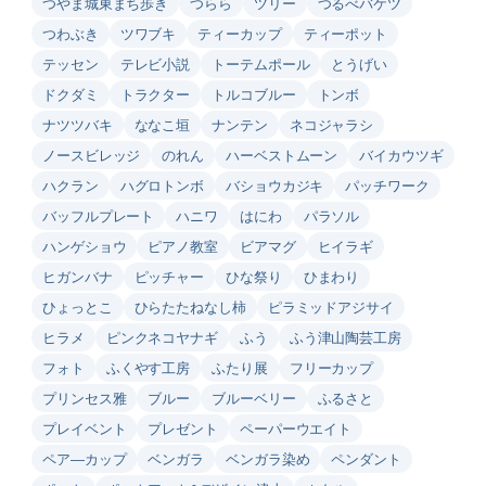
つやま城東まち歩き
つらら
ツリー
つるべバケツ
つわぶき
ツワブキ
ティーカップ
ティーポット
テッセン
テレビ小説
トーテムポール
とうげい
ドクダミ
トラクター
トルコブルー
トンボ
ナツツバキ
ななこ垣
ナンテン
ネコジャラシ
ノースビレッジ
のれん
ハーベストムーン
バイカウツギ
ハクラン
ハグロトンボ
バショウカジキ
パッチワーク
バッフルプレート
ハニワ
はにわ
パラソル
ハンゲショウ
ピアノ教室
ビアマグ
ヒイラギ
ヒガンバナ
ピッチャー
ひな祭り
ひまわり
ひょっとこ
ひらたたねなし柿
ピラミッドアジサイ
ヒラメ
ピンクネコヤナギ
ふう
ふう津山陶芸工房
フォト
ふくやす工房
ふたり展
フリーカップ
プリンセス雅
ブルー
ブルーベリー
ふるさと
プレイベント
プレゼント
ペーパーウエイト
ペア―カップ
ベンガラ
ベンガラ染め
ペンダント