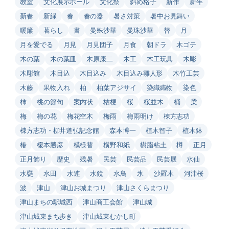
教室
文化展示ホール
文化祭
斜め格子
新作
新年
新春
新緑
春
春の器
暑さ対策
暑中お見舞い
暖簾
暮らし
書
曼殊沙華
曼珠沙華
替
月
月を愛でる
月見
月見団子
月食
朝ドラ
木ゴテ
木の葉
木の葉皿
木原康二
木工
木工玩具
木彫
木彫館
木目込
木目込み
木目込み雛人形
木竹工芸
木藤
果物入れ
柏
柏葉アジサイ
染織織物
染色
柿
桃の節句
案内状
桔梗
桜
桜並木
桶
梁
梅
梅の花
梅花空木
梅雨
梅雨明け
棟方志功
棟方志功・柳井道弘記念館
森本博一
植木智子
植木鉢
椿
榎本勝彦
模様替
横野和紙
樹脂粘土
樽
正月
正月飾り
歴史
残暑
民芸
民芸品
民芸展
水仙
水甕
水田
水連
水鏡
水鳥
氷
沙羅木
河津桜
波
津山
津山お城まつり
津山さくらまつり
津山まちの駅城西
津山商工会館
津山城
津山城東まち歩き
津山城東むかし町