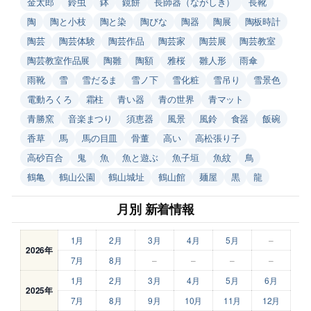
金太郎
鈴虫
鉢
鏡餅
長師器（ながしき）
長靴
陶
陶と小枝
陶と染
陶びな
陶器
陶展
陶板時計
陶芸
陶芸体験
陶芸作品
陶芸家
陶芸展
陶芸教室
陶芸教室作品展
陶雛
陶額
雅桜
雛人形
雨傘
雨靴
雪
雪だるま
雪ノ下
雪化粧
雪吊り
雪景色
電動ろくろ
霜柱
青い器
青の世界
青マット
青勝窯
音楽まつり
須恵器
風景
風鈴
食器
飯碗
香草
馬
馬の目皿
骨董
高い
高松張り子
高砂百合
鬼
魚
魚と遊ぶ
魚子垣
魚紋
鳥
鶴亀
鶴山公園
鶴山城址
鶴山館
麺屋
黒
龍
月別 新着情報
1月
2月
3月
4月
5月
–
2026年
7月
8月
–
–
–
–
1月
2月
3月
4月
5月
6月
2025年
7月
8月
9月
10月
11月
12月