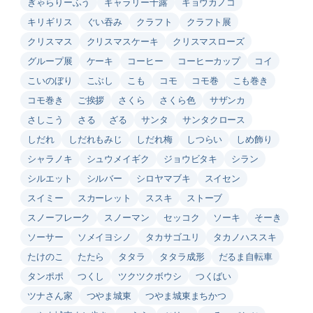
ぎゃらりーふう
ギャラリー十露
キョウカノコ
キリギリス
ぐい吞み
クラフト
クラフト展
クリスマス
クリスマスケーキ
クリスマスローズ
グループ展
ケーキ
コーヒー
コーヒーカップ
コイ
こいのぼり
こぶし
こも
コモ
コモ巻
こも巻き
コモ巻き
ご挨拶
さくら
さくら色
サザンカ
さしこう
さる
ざる
サンタ
サンタクロース
しだれ
しだれもみじ
しだれ梅
しつらい
しめ飾り
シャラノキ
シュウメイギク
ジョウビタキ
シラン
シルエット
シルバー
シロヤマブキ
スイセン
スイミー
スカーレット
ススキ
ストーブ
スノーフレーク
スノーマン
セッコク
ソーキ
そーき
ソーサー
ソメイヨシノ
タカサゴユリ
タカノハススキ
たけのこ
たたら
タタラ
タタラ成形
だるま自転車
タンポポ
つくし
ツクツクボウシ
つくばい
ツナさん家
つやま城東
つやま城東まちかつ