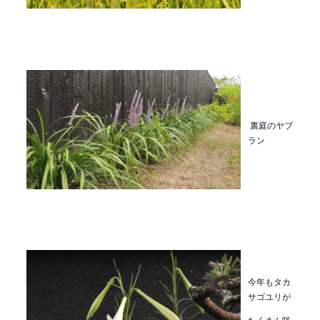
裏庭のヤブ
ラン
今年もタカ
サゴユリが
たくさん咲