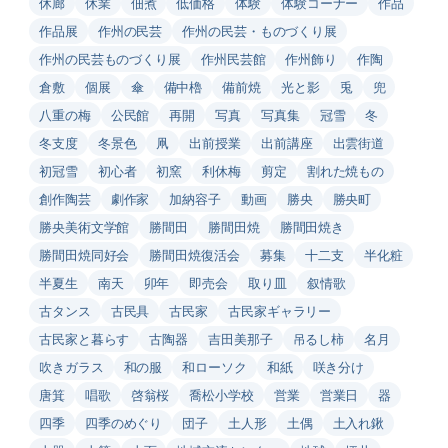
休廊
休業
佃煮
低価格
体験
体験コーナー
作品
作品展
作州の民芸
作州の民芸・ものづくり展
作州の民芸ものづくり展
作州民芸館
作州飾り
作陶
倉敷
個展
傘
備中櫓
備前焼
光と影
兎
兜
八重の梅
公民館
再開
写真
写真集
冠雪
冬
冬支度
冬景色
凧
出前授業
出前講座
出雲街道
初冠雪
初心者
初窯
利休梅
剪定
割れた焼もの
創作陶芸
劇作家
加納容子
動画
勝央
勝央町
勝央美術文学館
勝間田
勝間田焼
勝間田焼き
勝間田焼同好会
勝間田焼復活会
募集
十二支
半化粧
半夏生
南天
卯年
即売会
取り皿
叙情歌
古タンス
古民具
古民家
古民家ギャラリー
古民家と暮らす
古陶器
吉田美那子
吊るし柿
名月
吹きガラス
和の服
和ローソク
和紙
咲き分け
唐箕
唱歌
啓翁桜
喬松小学校
営業
営業日
器
四季
四季のめぐり
団子
土人形
土偶
土入れ鍬