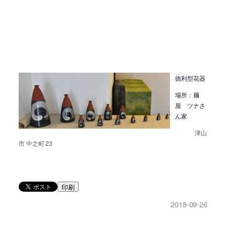
徳利型花器
場所：麺
屋 ツナさ
ん家
津山
市 中之町 23
印刷
2018-09-26