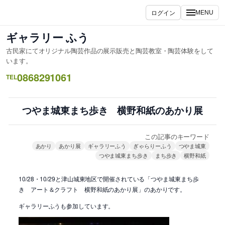
内
ログイン
MENU
容
を
ギャラリー ふう
ス
古民家にてオリジナル陶芸作品の展示販売と陶芸教室・陶芸体験をして
キ
います。
ッ
0868291061
TEL
プ
つやま城東まち歩き 横野和紙のあかり展
この記事のキーワード
あかり
あかり展
ギャラリーふう
ぎゃらりーふう
つやま城東
つやま城東まち歩き
まち歩き
横野和紙
10/28・10/29と津山城東地区で開催されている「つやま城東まち歩
き アート＆クラフト 横野和紙のあかり展」のあかりです。
ギャラリーふうも参加しています。