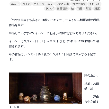
あかり
お茶処
ギャラリーふう
ツナさん家
つやま城東
まち歩き
ランプ
奥田福泰
紬
花器
陶芸
麺屋
「つやま城東まち歩き2018秋」にギャラリーふうから奥田福泰の陶芸
作品を展示
出品していますのでイベントにお越しの際にはお立ち寄りください。
イベントは９月２９日（土）～３０日（日）に津山市の城東地区で開
催されます。
私の作品は、イベント終了後の１０月１０日頃まで展示する予定で
す。
陶のあかり
場所：お茶
処 紬
津山
市中之町３
１−１８