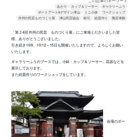
この記事のキーワード
あかり
カップ＆ソーサー
ギャラリーふう
ポートアート&デザイン津山
ミニ小鉢
ワークショップ
作州の民芸ものづくり展
津山民芸協会
粉引
絵皿作り
陶芸体験
「第２4回 作州の民芸 ものづくり展」にご来場くださいました皆
様、ありがとうございました。
引き続き10/9、10/12～15日も開催いたしますので、よろしくお願い
いたします。
ギャラリーふうのブースでは、小鉢・カップ＆ソーサー、花器などを
展示しております。
また絵皿作りのワークショップをしています。
会場のポー