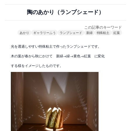
陶のあかり（ランプシェード）
この記事のキーワード
あかり
ギャラリーふう
ランプシェード
新緑
特殊粘土
紅葉
光を透過しやすい特殊粘土で作ったランプシェードです。
木の葉が春から秋にかけて 新緑→緑→黄色→紅葉 に変化
する様をイメージしたものです。