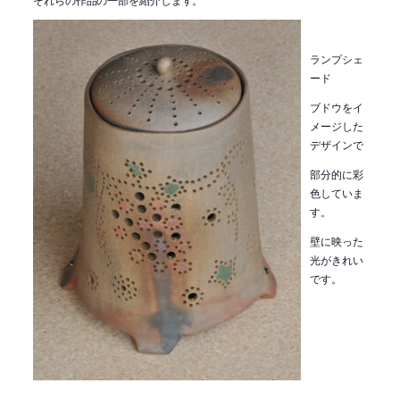
ランプシェ
ード
ブドウをイ
メージした
デザインで
部分的に彩
色していま
す。
壁に映った
光がきれい
です。