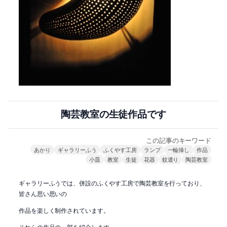
陶芸教室の生徒作品です
この記事のキーワード
あかり
ギャラリーふう
ふくやす工房
ランプ
一輪挿し
作品
小皿
教室
生徒
花器
蚊遣り
陶芸教室
ギャラリーふうでは、併設のふくやす工房で陶芸教室を行っており、
皆さん思い思いの
作品を楽しく制作されています。
それらの作品の一部を紹介します。