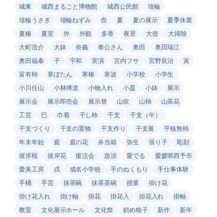
城東
城西まるごと博物館
城西公民館
埴輪
埴輪うさぎ
埴輪ねずみ
壺
夏
夏の展示
夏季休業
夏椿
夏至
外
外観
多香
夜景
大壺
大掃除
大町浩介
大鉢
奈義
奉公さん
奥田
奥田瑞江
奥田福泰
子
宇和
実演
宮内フサ
宮野良治
寅
富有柿
寒ぼたん
寒椿
寒波
小学校
小学生
小川任山
小林博道
小物入れ
小皿
小鉢
展示
展示会
展示即売会
展示替
山吹
山柿
山茶花
工芸
巳
巾着
干し柿
干支
干支（午）
干支づくり
干支の置物
干支作り
干支展
平核無柿
年末年始
庭
庭の花
弁当箱
弥生
張り子
彫刻
彼岸桜
彼岸花
復活会
急須
愛でる
愛媛県西予市
愛美工房
戌
成名小学校
手のぬくもり
手仕事体験
手桶
手芸
抹茶碗
抹茶茶碗
授業
掛け花
掛け花入れ
掛け軸
掛花
掛花入
掛花入れ
掛軸
教室
文化展示ホール
文化祭
斜め格子
新作
新年