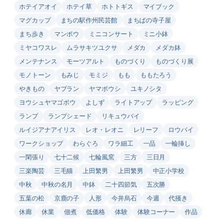
ホテイアオイ
ホテイ草
ホトトギス
マイブック
マグカップ
まちの駅作州民芸館
まちばの寺子屋
まち歩き
マンボウ
ミニコンサート
ミニ小鉢
ミヤコワスレ
ムラサキツユクサ
メダカ
メダカ鉢
メンテナンス
モーツアルト
ものづくり
ものづくり展
モノトーン
もみじ
モミジ
もも
ももたろう
やきもの
ヤブラン
ヤマボウシ
ユキノシタ
ヨウシュヤマゴボウ
よしず
ライトアップ
ラッピング
ランプ
ランプシェード
リキュウバイ
ルイジアナアイリス
レオ・レオニ
レリーフ
ロウバイ
ワークショップ
わらぐろ
ワラ細工
一品
一輪挿し
一閑張り
七十二候
七輪風窯
三方
三日月
三楽陶芸
三毛猫
上田繁男
上田繁男
中正小学校
中秋
中秋の名月
中鉢
二十四節気
五次勝
五葉の松
京鹿の子
人形
今井烏石
今週
代掻き
休廊
休業
佃煮
低価格
体験
体験コーナー
作品