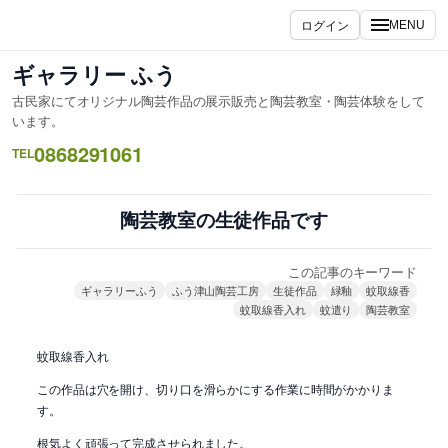
内
ログイン
MENU
容
を
ギャラリー ふう
ス
古民家にてオリジナル陶芸作品の展示販売と陶芸教室・陶芸体験をして
キ
います。
ッ
0868291061
TEL
プ
陶芸教室の生徒作品です
この記事のキーワード
ギャラリーふう
ふう津山陶芸工房
生徒作品
緑釉
蚊取線香
蚊取線香入れ
蚊遣り
陶芸教室
蚊取線香入れ
この作品は穴を開け、切り口を滑らかにする作業に時間がかかりま
す。
根気よく頑張って完成させられました。