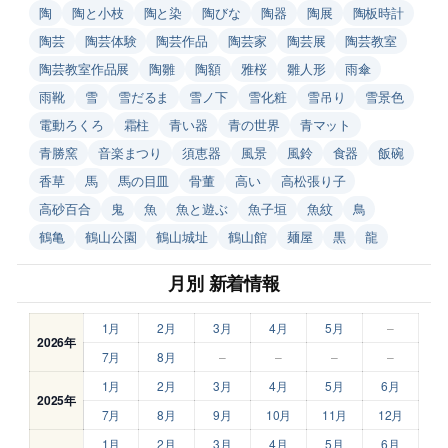
陶
陶と小枝
陶と染
陶びな
陶器
陶展
陶板時計
陶芸
陶芸体験
陶芸作品
陶芸家
陶芸展
陶芸教室
陶芸教室作品展
陶雛
陶額
雅桜
雛人形
雨傘
雨靴
雪
雪だるま
雪ノ下
雪化粧
雪吊り
雪景色
電動ろくろ
霜柱
青い器
青の世界
青マット
青勝窯
音楽まつり
須恵器
風景
風鈴
食器
飯碗
香草
馬
馬の目皿
骨董
高い
高松張り子
高砂百合
鬼
魚
魚と遊ぶ
魚子垣
魚紋
鳥
鶴亀
鶴山公園
鶴山城址
鶴山館
麺屋
黒
龍
月別 新着情報
1月
2月
3月
4月
5月
–
2026年
7月
8月
–
–
–
–
1月
2月
3月
4月
5月
6月
2025年
7月
8月
9月
10月
11月
12月
1月
2月
3月
4月
5月
6月