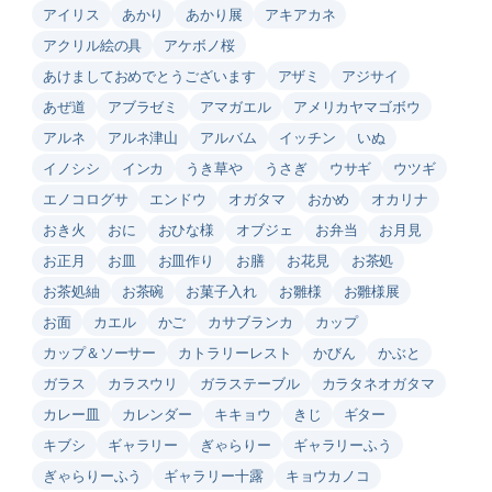
アイリス
あかり
あかり展
アキアカネ
アクリル絵の具
アケボノ桜
あけましておめでとうございます
アザミ
アジサイ
あぜ道
アブラゼミ
アマガエル
アメリカヤマゴボウ
アルネ
アルネ津山
アルバム
イッチン
いぬ
イノシシ
インカ
うき草や
うさぎ
ウサギ
ウツギ
エノコログサ
エンドウ
オガタマ
おかめ
オカリナ
おき火
おに
おひな様
オブジェ
お弁当
お月見
お正月
お皿
お皿作り
お膳
お花見
お茶処
お茶処紬
お茶碗
お菓子入れ
お雛様
お雛様展
お面
カエル
かご
カサブランカ
カップ
カップ＆ソーサー
カトラリーレスト
かびん
かぶと
ガラス
カラスウリ
ガラステーブル
カラタネオガタマ
カレー皿
カレンダー
キキョウ
きじ
ギター
キブシ
ギャラリー
ぎゃらりー
ギャラリーふう
ぎゃらりーふう
ギャラリー十露
キョウカノコ