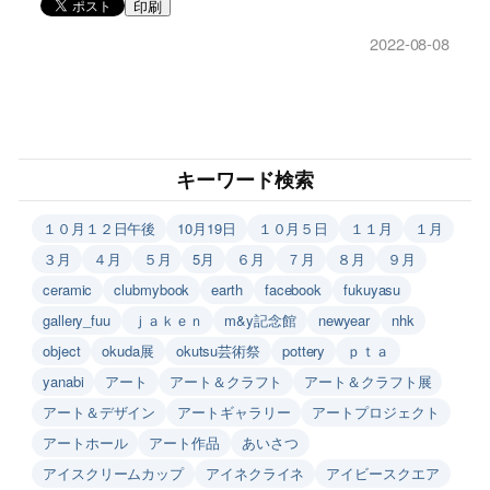
印刷
2022-08-08
キーワード検索
１０月１２日午後
10月19日
１０月５日
１１月
１月
３月
４月
５月
5月
６月
７月
８月
９月
ceramic
clubmybook
earth
facebook
fukuyasu
gallery_fuu
ｊａｋｅｎ
m&y記念館
newyear
nhk
object
okuda展
okutsu芸術祭
pottery
ｐｔａ
yanabi
アート
アート＆クラフト
アート＆クラフト展
アート＆デザイン
アートギャラリー
アートプロジェクト
アートホール
アート作品
あいさつ
アイスクリームカップ
アイネクライネ
アイビースクエア