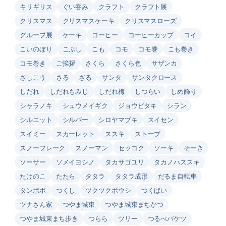
キリギリス
ぐい吞み
クラフト
クラフト展
クリスマス
クリスマスケーキ
クリスマスローズ
グループ展
ケーキ
コーヒー
コーヒーカップ
コイ
こいのぼり
こぶし
こも
コモ
コモ巻
こも巻き
コモ巻き
ご挨拶
さくら
さくら色
サザンカ
さしこう
さる
ざる
サンタ
サンタクロース
しだれ
しだれもみじ
しだれ梅
しつらい
しめ飾り
シャラノキ
シュウメイギク
ジョウビタキ
シラン
シルエット
シルバー
シロヤマブキ
スイセン
スイミー
スカーレット
ススキ
ストーブ
スノーフレーク
スノーマン
セッコク
ソーキ
そーき
ソーサー
ソメイヨシノ
タカサゴユリ
タカノハススキ
たけのこ
たたら
タタラ
タタラ成形
だるま自転車
タンポポ
つくし
ツクツクボウシ
つくばい
ツナさん家
つやま城東
つやま城東まちかつ
つやま城東まち歩き
つらら
ツリー
つるべバケツ