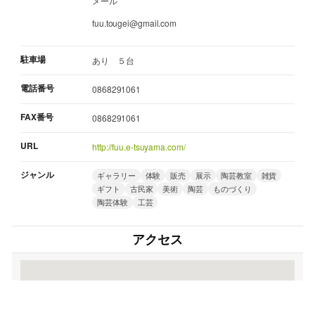
メール
fuu.tougei@gmail.com
駐車場
あり ５台
電話番号
0868291061
FAX番号
0868291061
URL
http://fuu.e-tsuyama.com/
ジャンル
ギャラリー
体験
販売
展示
陶芸教室
雑貨
ギフト
古民家
美術
陶芸
ものづくり
陶芸体験
工芸
アクセス