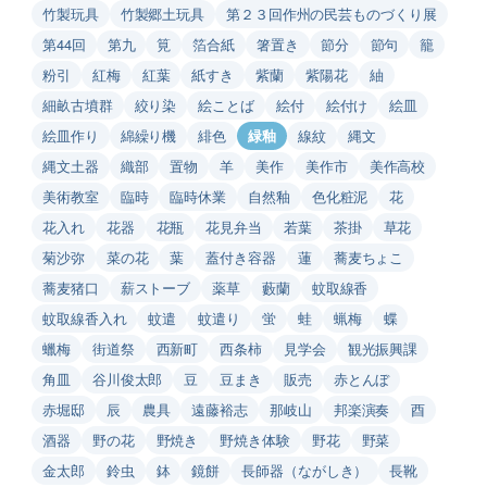
竹製玩具
竹製郷土玩具
第２３回作州の民芸ものづくり展
第44回
第九
筧
箔合紙
箸置き
節分
節句
籠
粉引
紅梅
紅葉
紙すき
紫蘭
紫陽花
紬
細畝古墳群
絞り染
絵ことば
絵付
絵付け
絵皿
絵皿作り
綿繰り機
緋色
緑釉
線紋
縄文
縄文土器
織部
置物
羊
美作
美作市
美作高校
美術教室
臨時
臨時休業
自然釉
色化粧泥
花
花入れ
花器
花瓶
花見弁当
若葉
茶掛
草花
菊沙弥
菜の花
葉
蓋付き容器
蓮
蕎麦ちょこ
蕎麦猪口
薪ストーブ
薬草
藪蘭
蚊取線香
蚊取線香入れ
蚊遣
蚊遣り
蛍
蛙
蝋梅
蝶
蠟梅
街道祭
西新町
西条柿
見学会
観光振興課
角皿
谷川俊太郎
豆
豆まき
販売
赤とんぼ
赤堀邸
辰
農具
遠藤裕志
那岐山
邦楽演奏
酉
酒器
野の花
野焼き
野焼き体験
野花
野菜
金太郎
鈴虫
鉢
鏡餅
長師器（ながしき）
長靴