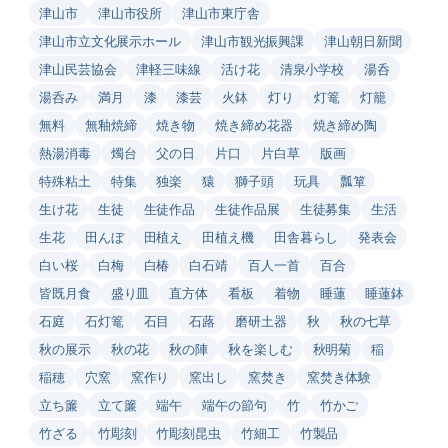
津山市
津山市役所
津山市東庁舎
津山市立文化展示ホール
津山市観光振興課
津山朝日新聞
津山民芸協会
津軽三味線
活け花
清泉小学校
湯呑
湯呑み
満月
漆
漆芸
火鉢
灯り
灯篭
灯籠
無料
無釉焼締
焼き物
焼き締め花器
焼き締め陶
熱湯消毒
燭台
父の日
片口
片白草
版画
特殊粘土
特集
独楽
猿
獅子頭
玩具
瓢箪
生け花
生徒
生徒作品
生徒作品展
生徒募集
生活
生花
田んぼ
田植え
田植え機
田舎暮らし
発表会
白い桜
白梅
白椿
白石靖
百人一首
百合
皆既月食
盛り皿
直方体
看板
着物
睡蓮
睡蓮鉢
石庭
石灯篭
石目
石蕗
磨研土器
秋
秋の七草
秋の展示
秋の花
秋の陣
秋を楽しむ
秋明菊
稲
稲穂
穴窯
窯作り
窯出し
窯焚き
窯焚き体験
立ち簾
立て簾
端午
端午の節句
竹
竹かご
竹ざる
竹彫刻
竹彫刻昆虫
竹細工
竹製品