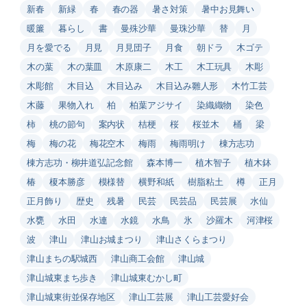
新春
新緑
春
春の器
暑さ対策
暑中お見舞い
暖簾
暮らし
書
曼殊沙華
曼珠沙華
替
月
月を愛でる
月見
月見団子
月食
朝ドラ
木ゴテ
木の葉
木の葉皿
木原康二
木工
木工玩具
木彫
木彫館
木目込
木目込み
木目込み雛人形
木竹工芸
木藤
果物入れ
柏
柏葉アジサイ
染織織物
染色
柿
桃の節句
案内状
桔梗
桜
桜並木
桶
梁
梅
梅の花
梅花空木
梅雨
梅雨明け
棟方志功
棟方志功・柳井道弘記念館
森本博一
植木智子
植木鉢
椿
榎本勝彦
模様替
横野和紙
樹脂粘土
樽
正月
正月飾り
歴史
残暑
民芸
民芸品
民芸展
水仙
水甕
水田
水連
水鏡
水鳥
氷
沙羅木
河津桜
波
津山
津山お城まつり
津山さくらまつり
津山まちの駅城西
津山商工会館
津山城
津山城東まち歩き
津山城東むかし町
津山城東街並保存地区
津山工芸展
津山工芸愛好会