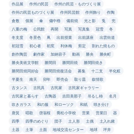
作品展
作州の民芸
作州の民芸・ものづくり展
作州の民芸ものづくり展
作州民芸館
作州飾り
作陶
倉敷
個展
傘
備中櫓
備前焼
光と影
兎
兜
八重の梅
公民館
再開
写真
写真集
冠雪
冬
冬支度
冬景色
凧
出前授業
出前講座
出雲街道
初冠雪
初心者
初窯
利休梅
剪定
割れた焼もの
創作陶芸
劇作家
加納容子
動画
勝央
勝央町
勝央美術文学館
勝間田
勝間田焼
勝間田焼き
勝間田焼同好会
勝間田焼復活会
募集
十二支
半化粧
半夏生
南天
卯年
即売会
取り皿
叙情歌
古タンス
古民具
古民家
古民家ギャラリー
古民家と暮らす
古陶器
吉田美那子
吊るし柿
名月
吹きガラス
和の服
和ローソク
和紙
咲き分け
唐箕
唱歌
啓翁桜
喬松小学校
営業
営業日
器
四季
四季のめぐり
団子
土人形
土偶
土入れ鍬
土器
土筆
土面
地域交流センター
地球
坪井