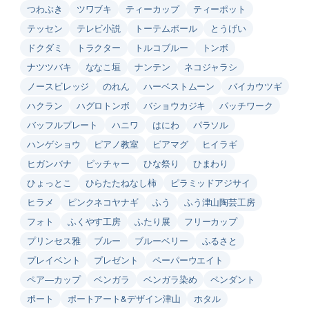
つわぶき
ツワブキ
ティーカップ
ティーポット
テッセン
テレビ小説
トーテムポール
とうげい
ドクダミ
トラクター
トルコブルー
トンボ
ナツツバキ
ななこ垣
ナンテン
ネコジャラシ
ノースビレッジ
のれん
ハーベストムーン
バイカウツギ
ハクラン
ハグロトンボ
バショウカジキ
パッチワーク
バッフルプレート
ハニワ
はにわ
パラソル
ハンゲショウ
ピアノ教室
ビアマグ
ヒイラギ
ヒガンバナ
ピッチャー
ひな祭り
ひまわり
ひょっとこ
ひらたたねなし柿
ピラミッドアジサイ
ヒラメ
ピンクネコヤナギ
ふう
ふう津山陶芸工房
フォト
ふくやす工房
ふたり展
フリーカップ
プリンセス雅
ブルー
ブルーベリー
ふるさと
プレイベント
プレゼント
ペーパーウエイト
ペア―カップ
ベンガラ
ベンガラ染め
ペンダント
ポート
ポートアート&デザイン津山
ホタル