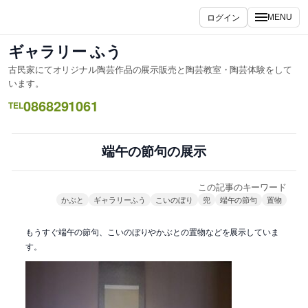
内
ログイン
MENU
容
を
ギャラリー ふう
ス
古民家にてオリジナル陶芸作品の展示販売と陶芸教室・陶芸体験をして
キ
います。
ッ
0868291061
TEL
プ
端午の節句の展示
この記事のキーワード
かぶと
ギャラリーふう
こいのぼり
兜
端午の節句
置物
もうすぐ端午の節句、こいのぼりやかぶとの置物などを展示していま
す。