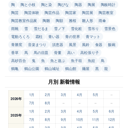
陶
陶と小枝
陶と染
陶びな
陶器
陶展
陶板時計
陶芸
陶芸体験
陶芸作品
陶芸家
陶芸展
陶芸教室
陶芸教室作品展
陶雛
陶額
雅桜
雛人形
雨傘
雨靴
雪
雪だるま
雪ノ下
雪化粧
雪吊り
雪景色
電動ろくろ
霜柱
青い器
青の世界
青マット
青勝窯
音楽まつり
須恵器
風景
風鈴
食器
飯碗
香草
馬
馬の目皿
骨董
高い
高松張り子
高砂百合
鬼
魚
魚と遊ぶ
魚子垣
魚紋
鳥
鶴亀
鶴山公園
鶴山城址
鶴山館
麺屋
黒
龍
月別 新着情報
1月
2月
3月
4月
5月
–
2026年
7月
8月
–
–
–
–
1月
2月
3月
4月
5月
6月
2025年
7月
8月
9月
10月
11月
12月
1月
2月
3月
4月
5月
6月