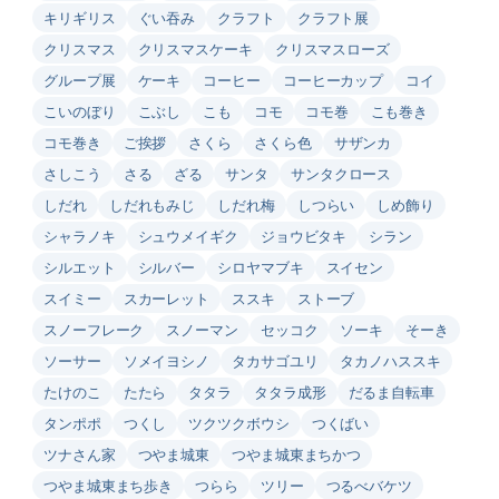
キリギリス
ぐい吞み
クラフト
クラフト展
クリスマス
クリスマスケーキ
クリスマスローズ
グループ展
ケーキ
コーヒー
コーヒーカップ
コイ
こいのぼり
こぶし
こも
コモ
コモ巻
こも巻き
コモ巻き
ご挨拶
さくら
さくら色
サザンカ
さしこう
さる
ざる
サンタ
サンタクロース
しだれ
しだれもみじ
しだれ梅
しつらい
しめ飾り
シャラノキ
シュウメイギク
ジョウビタキ
シラン
シルエット
シルバー
シロヤマブキ
スイセン
スイミー
スカーレット
ススキ
ストーブ
スノーフレーク
スノーマン
セッコク
ソーキ
そーき
ソーサー
ソメイヨシノ
タカサゴユリ
タカノハススキ
たけのこ
たたら
タタラ
タタラ成形
だるま自転車
タンポポ
つくし
ツクツクボウシ
つくばい
ツナさん家
つやま城東
つやま城東まちかつ
つやま城東まち歩き
つらら
ツリー
つるべバケツ