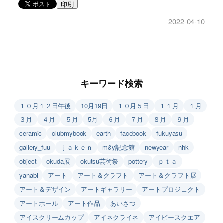
印刷
2022-04-10
キーワード検索
１０月１２日午後
10月19日
１０月５日
１１月
１月
３月
４月
５月
5月
６月
７月
８月
９月
ceramic
clubmybook
earth
facebook
fukuyasu
gallery_fuu
ｊａｋｅｎ
m&y記念館
newyear
nhk
object
okuda展
okutsu芸術祭
pottery
ｐｔａ
yanabi
アート
アート＆クラフト
アート＆クラフト展
アート＆デザイン
アートギャラリー
アートプロジェクト
アートホール
アート作品
あいさつ
アイスクリームカップ
アイネクライネ
アイビースクエア