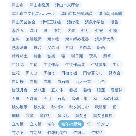
津山市
津山市役所
津山市東庁舎
津山市立文化展示ホール
津山市観光振興課
津山朝日新聞
津山民芸協会
津軽三味線
活け花
清泉小学校
湯呑
湯呑み
満月
漆
漆芸
火鉢
灯り
灯篭
灯籠
無料
無釉焼締
焼き物
焼き締め花器
焼き締め陶
熱湯消毒
燭台
父の日
片口
片白草
版画
特殊粘土
特集
独楽
猿
獅子頭
玩具
瓢箪
生け花
生徒
生徒作品
生徒作品展
生徒募集
生活
生花
田んぼ
田植え
田植え機
田舎暮らし
発表会
白い桜
白梅
白椿
白石靖
百人一首
百合
皆既月食
盛り皿
直方体
看板
着物
睡蓮
睡蓮鉢
石庭
石灯篭
石目
石蕗
磨研土器
秋
秋の七草
秋の展示
秋の花
秋の陣
秋を楽しむ
秋明菊
稲
稲穂
穴窯
窯作り
窯出し
窯焚き
窯焚き体験
立ち簾
立て簾
端午
端午の節句
竹
竹かご
竹ざる
竹彫刻
竹彫刻昆虫
竹細工
竹製品