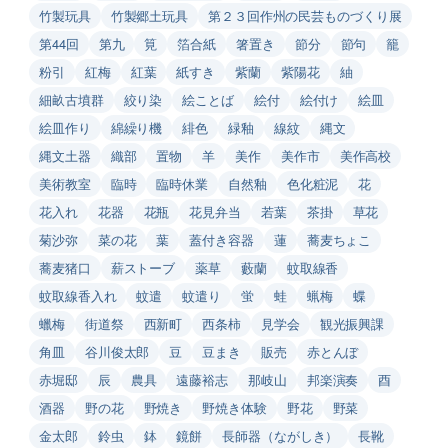
竹製玩具
竹製郷土玩具
第２３回作州の民芸ものづくり展
第44回
第九
筧
箔合紙
箸置き
節分
節句
籠
粉引
紅梅
紅葉
紙すき
紫蘭
紫陽花
紬
細畝古墳群
絞り染
絵ことば
絵付
絵付け
絵皿
絵皿作り
綿繰り機
緋色
緑釉
線紋
縄文
縄文土器
織部
置物
羊
美作
美作市
美作高校
美術教室
臨時
臨時休業
自然釉
色化粧泥
花
花入れ
花器
花瓶
花見弁当
若葉
茶掛
草花
菊沙弥
菜の花
葉
蓋付き容器
蓮
蕎麦ちょこ
蕎麦猪口
薪ストーブ
薬草
藪蘭
蚊取線香
蚊取線香入れ
蚊遣
蚊遣り
蛍
蛙
蝋梅
蝶
蠟梅
街道祭
西新町
西条柿
見学会
観光振興課
角皿
谷川俊太郎
豆
豆まき
販売
赤とんぼ
赤堀邸
辰
農具
遠藤裕志
那岐山
邦楽演奏
酉
酒器
野の花
野焼き
野焼き体験
野花
野菜
金太郎
鈴虫
鉢
鏡餅
長師器（ながしき）
長靴