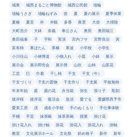
城東
城西まるごと博物館
城西公民館
埴輪
埴輪うさぎ
埴輪ねずみ
壺
夏
夏の展示
夏季休業
夏椿
夏至
外
外観
多香
夜景
大壺
大掃除
大町浩介
大鉢
奈義
奉公さん
奥田
奥田瑞江
奥田福泰
子
宇和
実演
宮内フサ
宮野良治
寅
富有柿
寒ぼたん
寒椿
寒波
小学校
小学生
小川任山
小林博道
小物入れ
小皿
小鉢
展示
展示会
展示即売会
展示替
山吹
山柿
山茶花
工芸
巳
巾着
干し柿
干支
干支（午）
干支づくり
干支の置物
干支作り
干支展
平核無柿
年末年始
庭
庭の花
弁当箱
弥生
張り子
彫刻
彼岸桜
彼岸花
復活会
急須
愛でる
愛媛県西予市
愛美工房
戌
成名小学校
手のぬくもり
手仕事体験
手桶
手芸
抹茶碗
抹茶茶碗
授業
掛け花
掛け花入れ
掛け軸
掛花
掛花入
掛花入れ
掛軸
教室
文化展示ホール
文化祭
斜め格子
新作
新年