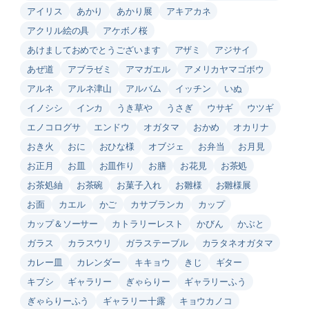
アイリス
あかり
あかり展
アキアカネ
アクリル絵の具
アケボノ桜
あけましておめでとうございます
アザミ
アジサイ
あぜ道
アブラゼミ
アマガエル
アメリカヤマゴボウ
アルネ
アルネ津山
アルバム
イッチン
いぬ
イノシシ
インカ
うき草や
うさぎ
ウサギ
ウツギ
エノコログサ
エンドウ
オガタマ
おかめ
オカリナ
おき火
おに
おひな様
オブジェ
お弁当
お月見
お正月
お皿
お皿作り
お膳
お花見
お茶処
お茶処紬
お茶碗
お菓子入れ
お雛様
お雛様展
お面
カエル
かご
カサブランカ
カップ
カップ＆ソーサー
カトラリーレスト
かびん
かぶと
ガラス
カラスウリ
ガラステーブル
カラタネオガタマ
カレー皿
カレンダー
キキョウ
きじ
ギター
キブシ
ギャラリー
ぎゃらりー
ギャラリーふう
ぎゃらりーふう
ギャラリー十露
キョウカノコ