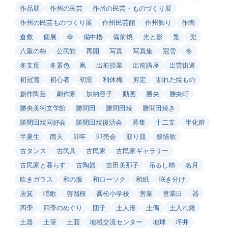
作品展
作州の民芸
作州の民芸・ものづくり展
作州の民芸ものづくり展
作州民芸館
作州飾り
作陶
倉敷
個展
傘
備中櫓
備前焼
光と影
兎
兜
八重の梅
公民館
再開
写真
写真集
冠雪
冬
冬支度
冬景色
凧
出前授業
出前講座
出雲街道
初冠雪
初心者
初窯
利休梅
剪定
割れた焼もの
創作陶芸
劇作家
加納容子
動画
勝央
勝央町
勝央美術文学館
勝間田
勝間田焼
勝間田焼き
勝間田焼同好会
勝間田焼復活会
募集
十二支
半化粧
半夏生
南天
卯年
即売会
取り皿
叙情歌
古タンス
古民具
古民家
古民家ギャラリー
古民家と暮らす
古陶器
吉田美那子
吊るし柿
名月
吹きガラス
和の服
和ローソク
和紙
咲き分け
唐箕
唱歌
啓翁桜
喬松小学校
営業
営業日
器
四季
四季のめぐり
団子
土人形
土偶
土入れ鍬
土器
土筆
土面
地域交流センター
地球
坪井