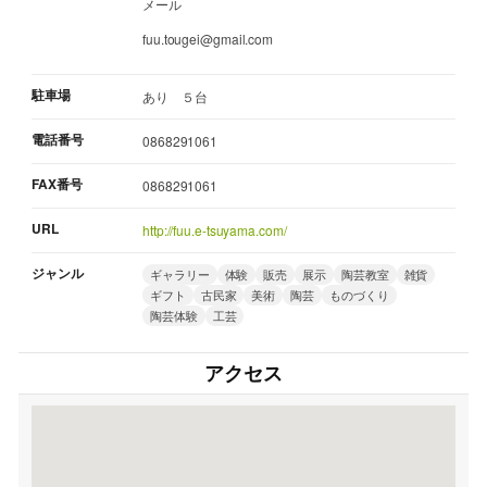
メール
fuu.tougei@gmail.com
駐車場
あり ５台
電話番号
0868291061
FAX番号
0868291061
URL
http://fuu.e-tsuyama.com/
ジャンル
ギャラリー
体験
販売
展示
陶芸教室
雑貨
ギフト
古民家
美術
陶芸
ものづくり
陶芸体験
工芸
アクセス