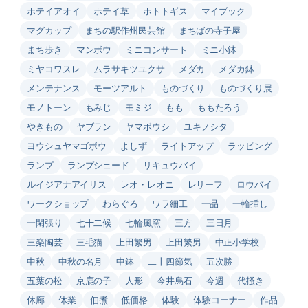
ホテイアオイ
ホテイ草
ホトトギス
マイブック
マグカップ
まちの駅作州民芸館
まちばの寺子屋
まち歩き
マンボウ
ミニコンサート
ミニ小鉢
ミヤコワスレ
ムラサキツユクサ
メダカ
メダカ鉢
メンテナンス
モーツアルト
ものづくり
ものづくり展
モノトーン
もみじ
モミジ
もも
ももたろう
やきもの
ヤブラン
ヤマボウシ
ユキノシタ
ヨウシュヤマゴボウ
よしず
ライトアップ
ラッピング
ランプ
ランプシェード
リキュウバイ
ルイジアナアイリス
レオ・レオニ
レリーフ
ロウバイ
ワークショップ
わらぐろ
ワラ細工
一品
一輪挿し
一閑張り
七十二候
七輪風窯
三方
三日月
三楽陶芸
三毛猫
上田繁男
上田繁男
中正小学校
中秋
中秋の名月
中鉢
二十四節気
五次勝
五葉の松
京鹿の子
人形
今井烏石
今週
代掻き
休廊
休業
佃煮
低価格
体験
体験コーナー
作品