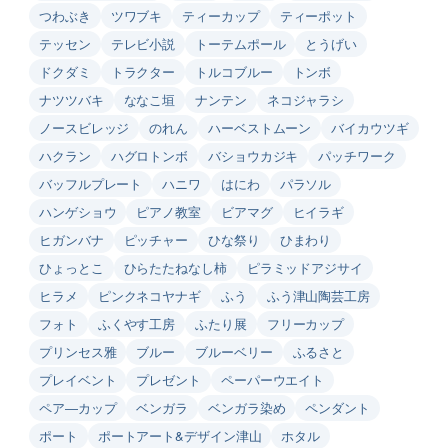
つわぶき
ツワブキ
ティーカップ
ティーポット
テッセン
テレビ小説
トーテムポール
とうげい
ドクダミ
トラクター
トルコブルー
トンボ
ナツツバキ
ななこ垣
ナンテン
ネコジャラシ
ノースビレッジ
のれん
ハーベストムーン
バイカウツギ
ハクラン
ハグロトンボ
バショウカジキ
パッチワーク
バッフルプレート
ハニワ
はにわ
パラソル
ハンゲショウ
ピアノ教室
ビアマグ
ヒイラギ
ヒガンバナ
ピッチャー
ひな祭り
ひまわり
ひょっとこ
ひらたたねなし柿
ピラミッドアジサイ
ヒラメ
ピンクネコヤナギ
ふう
ふう津山陶芸工房
フォト
ふくやす工房
ふたり展
フリーカップ
プリンセス雅
ブルー
ブルーベリー
ふるさと
プレイベント
プレゼント
ペーパーウエイト
ペア―カップ
ベンガラ
ベンガラ染め
ペンダント
ポート
ポートアート&デザイン津山
ホタル