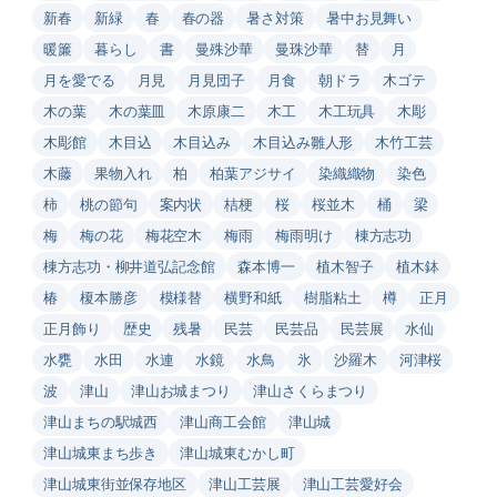
新春
新緑
春
春の器
暑さ対策
暑中お見舞い
暖簾
暮らし
書
曼殊沙華
曼珠沙華
替
月
月を愛でる
月見
月見団子
月食
朝ドラ
木ゴテ
木の葉
木の葉皿
木原康二
木工
木工玩具
木彫
木彫館
木目込
木目込み
木目込み雛人形
木竹工芸
木藤
果物入れ
柏
柏葉アジサイ
染織織物
染色
柿
桃の節句
案内状
桔梗
桜
桜並木
桶
梁
梅
梅の花
梅花空木
梅雨
梅雨明け
棟方志功
棟方志功・柳井道弘記念館
森本博一
植木智子
植木鉢
椿
榎本勝彦
模様替
横野和紙
樹脂粘土
樽
正月
正月飾り
歴史
残暑
民芸
民芸品
民芸展
水仙
水甕
水田
水連
水鏡
水鳥
氷
沙羅木
河津桜
波
津山
津山お城まつり
津山さくらまつり
津山まちの駅城西
津山商工会館
津山城
津山城東まち歩き
津山城東むかし町
津山城東街並保存地区
津山工芸展
津山工芸愛好会