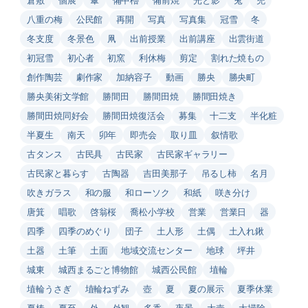
八重の梅
公民館
再開
写真
写真集
冠雪
冬
冬支度
冬景色
凧
出前授業
出前講座
出雲街道
初冠雪
初心者
初窯
利休梅
剪定
割れた焼もの
創作陶芸
劇作家
加納容子
動画
勝央
勝央町
勝央美術文学館
勝間田
勝間田焼
勝間田焼き
勝間田焼同好会
勝間田焼復活会
募集
十二支
半化粧
半夏生
南天
卯年
即売会
取り皿
叙情歌
古タンス
古民具
古民家
古民家ギャラリー
古民家と暮らす
古陶器
吉田美那子
吊るし柿
名月
吹きガラス
和の服
和ローソク
和紙
咲き分け
唐箕
唱歌
啓翁桜
喬松小学校
営業
営業日
器
四季
四季のめぐり
団子
土人形
土偶
土入れ鍬
土器
土筆
土面
地域交流センター
地球
坪井
城東
城西まるごと博物館
城西公民館
埴輪
埴輪うさぎ
埴輪ねずみ
壺
夏
夏の展示
夏季休業
夏椿
夏至
外
外観
多香
夜景
大壺
大掃除