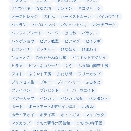
ナツツバキ
ななこ垣
ナンテン
ネコジャラシ
ノースビレッジ
のれん
ハーベストムーン
バイカウツギ
ハクラン
ハグロトンボ
バショウカジキ
パッチワーク
バッフルプレート
ハニワ
はにわ
パラソル
ハンゲショウ
ピアノ教室
ビアマグ
ヒイラギ
ヒガンバナ
ピッチャー
ひな祭り
ひまわり
ひょっとこ
ひらたたねなし柿
ピラミッドアジサイ
ヒラメ
ピンクネコヤナギ
ふう
ふう津山陶芸工房
フォト
ふくやす工房
ふたり展
フリーカップ
プリンセス雅
ブルー
ブルーベリー
ふるさと
プレイベント
プレゼント
ペーパーウエイト
ペア―カップ
ベンガラ
ベンガラ染め
ペンダント
ポート
ポートアート&デザイン津山
ホタル
ホテイアオイ
ホテイ草
ホトトギス
マイブック
マグカップ
まちの駅作州民芸館
まちばの寺子屋
まち歩き
マンボウ
ミニコンサート
ミニ小鉢