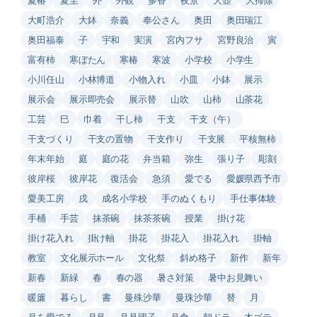
大町浩介
大鉢
奈義
奉公さん
奥田
奥田瑞江
奥田福泰
子
宇和
実演
宮内フサ
宮野良治
寅
富有柿
寒ぼたん
寒椿
寒波
小学校
小学生
小川任山
小林博道
小物入れ
小皿
小鉢
展示
展示会
展示即売会
展示替
山吹
山柿
山茶花
工芸
巳
巾着
干し柿
干支
干支（午）
干支づくり
干支の置物
干支作り
干支展
平核無柿
年末年始
庭
庭の花
弁当箱
弥生
張り子
彫刻
彼岸桜
彼岸花
復活会
急須
愛でる
愛媛県西予市
愛美工房
戌
成名小学校
手のぬくもり
手仕事体験
手桶
手芸
抹茶碗
抹茶茶碗
授業
掛け花
掛け花入れ
掛け軸
掛花
掛花入
掛花入れ
掛軸
教室
文化展示ホール
文化祭
斜め格子
新作
新年
新春
新緑
春
春の器
暑さ対策
暑中お見舞い
暖簾
暮らし
書
曼殊沙華
曼珠沙華
替
月
月を愛でる
月見
月見団子
月食
朝ドラ
木ゴテ