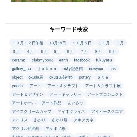
キーワード検索
１０月１２日午後
10月19日
１０月５日
１１月
１月
３月
４月
５月
5月
６月
７月
８月
９月
ceramic
clubmybook
earth
facebook
fukuyasu
gallery_fuu
ｊａｋｅｎ
m&y記念館
newyear
nhk
object
okuda展
okutsu芸術祭
pottery
ｐｔａ
yanabi
アート
アート＆クラフト
アート＆クラフト展
アート＆デザイン
アートギャラリー
アートプロジェクト
アートホール
アート作品
あいさつ
アイスクリームカップ
アイネクライネ
アイビースクエア
アイリス
あかり
あかり展
アキアカネ
アクリル絵の具
アケボノ桜
あけましておめでとうございます
アザミ
アジサイ