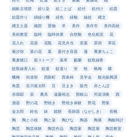
細畝古墳群
絞り染
絵ことば
絵付
絵付け
絵皿
絵皿作り
綿繰り機
緋色
緑釉
線紋
縄文
縄文土器
織部
置物
羊
美作
美作市
美作高校
美術教室
臨時
臨時休業
自然釉
色化粧泥
花
花入れ
花器
花瓶
花見弁当
若葉
茶掛
草花
菊沙弥
菜の花
葉
蓋付き容器
蓮
蕎麦ちょこ
蕎麦猪口
薪ストーブ
薬草
藪蘭
蚊取線香
蚊取線香入れ
蚊遣
蚊遣り
蛍
蛙
蝋梅
蝶
蠟梅
街道祭
西新町
西条柿
見学会
観光振興課
角皿
谷川俊太郎
豆
豆まき
販売
赤とんぼ
赤堀邸
辰
農具
遠藤裕志
那岐山
邦楽演奏
酉
酒器
野の花
野焼き
野焼き体験
野花
野菜
金太郎
鈴虫
鉢
鏡餅
長師器（ながしき）
長靴
陶
陶と小枝
陶と染
陶びな
陶器
陶展
陶板時計
陶芸
陶芸体験
陶芸作品
陶芸家
陶芸展
陶芸教室
陶芸教室作品展
陶雛
陶額
雅桜
雛人形
雨傘