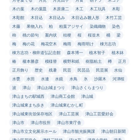
木の葉
木の葉皿
木原康二
木工
木工玩具
木彫
木彫館
木目込
木目込み
木目込み雛人形
木竹工芸
木藤
果物入れ
柏
柏葉アジサイ
染織織物
染色
柿
桃の節句
案内状
桔梗
桜
桜並木
桶
梁
梅
梅の花
梅花空木
梅雨
梅雨明け
棟方志功
棟方志功・柳井道弘記念館
森本博一
植木智子
植木鉢
椿
榎本勝彦
模様替
横野和紙
樹脂粘土
樽
正月
正月飾り
歴史
残暑
民芸
民芸品
民芸展
水仙
水甕
水田
水連
水鏡
水鳥
氷
沙羅木
河津桜
波
津山
津山お城まつり
津山さくらまつり
津山まちの駅城西
津山商工会館
津山城
津山城東まち歩き
津山城東むかし町
津山城東街並保存地区
津山工芸展
津山工芸愛好会
津山市
津山市役所
津山市東庁舎
津山市立文化展示ホール
津山市観光振興課
津山朝日新聞
津山民芸協会
津軽三味線
活け花
清泉小学校
湯呑