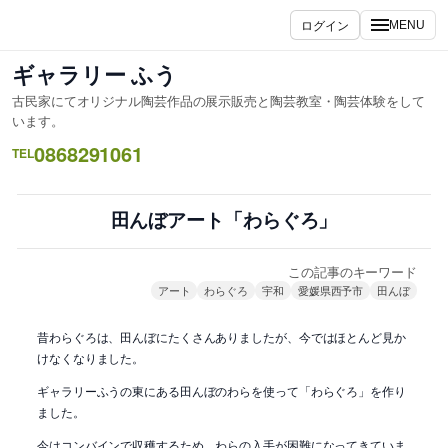
内
ログイン
MENU
容
を
ギャラリー ふう
ス
古民家にてオリジナル陶芸作品の展示販売と陶芸教室・陶芸体験をして
キ
います。
ッ
0868291061
TEL
プ
田んぼアート「わらぐろ」
この記事のキーワード
アート
わらぐろ
宇和
愛媛県西予市
田んぼ
昔わらぐろは、田んぼにたくさんありましたが、今ではほとんど見か
けなくなりました。
ギャラリーふうの東にある田んぼのわらを使って「わらぐろ」を作り
ました。
今はコンバインで収穫するため、わらの入手が困難になってきていま