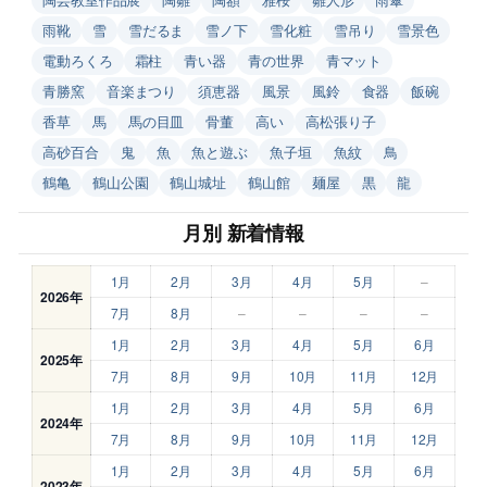
雨靴
雪
雪だるま
雪ノ下
雪化粧
雪吊り
雪景色
電動ろくろ
霜柱
青い器
青の世界
青マット
青勝窯
音楽まつり
須恵器
風景
風鈴
食器
飯碗
香草
馬
馬の目皿
骨董
高い
高松張り子
高砂百合
鬼
魚
魚と遊ぶ
魚子垣
魚紋
鳥
鶴亀
鶴山公園
鶴山城址
鶴山館
麺屋
黒
龍
月別 新着情報
1月
2月
3月
4月
5月
–
2026年
7月
8月
–
–
–
–
1月
2月
3月
4月
5月
6月
2025年
7月
8月
9月
10月
11月
12月
1月
2月
3月
4月
5月
6月
2024年
7月
8月
9月
10月
11月
12月
1月
2月
3月
4月
5月
6月
2023年