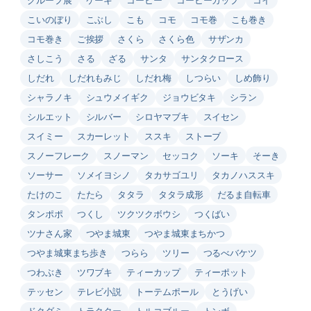
こいのぼり
こぶし
こも
コモ
コモ巻
こも巻き
コモ巻き
ご挨拶
さくら
さくら色
サザンカ
さしこう
さる
ざる
サンタ
サンタクロース
しだれ
しだれもみじ
しだれ梅
しつらい
しめ飾り
シャラノキ
シュウメイギク
ジョウビタキ
シラン
シルエット
シルバー
シロヤマブキ
スイセン
スイミー
スカーレット
ススキ
ストーブ
スノーフレーク
スノーマン
セッコク
ソーキ
そーき
ソーサー
ソメイヨシノ
タカサゴユリ
タカノハススキ
たけのこ
たたら
タタラ
タタラ成形
だるま自転車
タンポポ
つくし
ツクツクボウシ
つくばい
ツナさん家
つやま城東
つやま城東まちかつ
つやま城東まち歩き
つらら
ツリー
つるべバケツ
つわぶき
ツワブキ
ティーカップ
ティーポット
テッセン
テレビ小説
トーテムポール
とうげい
ドクダミ
トラクター
トルコブルー
トンボ