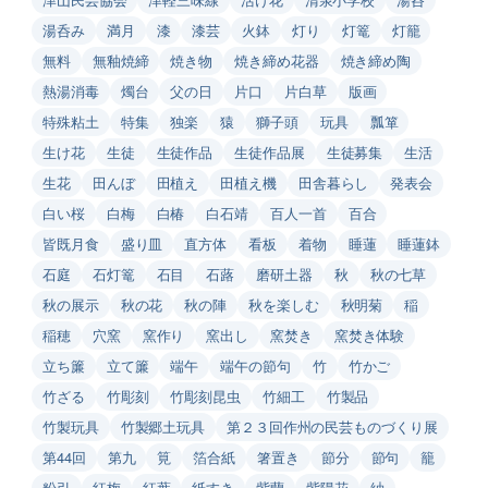
湯呑み
満月
漆
漆芸
火鉢
灯り
灯篭
灯籠
無料
無釉焼締
焼き物
焼き締め花器
焼き締め陶
熱湯消毒
燭台
父の日
片口
片白草
版画
特殊粘土
特集
独楽
猿
獅子頭
玩具
瓢箪
生け花
生徒
生徒作品
生徒作品展
生徒募集
生活
生花
田んぼ
田植え
田植え機
田舎暮らし
発表会
白い桜
白梅
白椿
白石靖
百人一首
百合
皆既月食
盛り皿
直方体
看板
着物
睡蓮
睡蓮鉢
石庭
石灯篭
石目
石蕗
磨研土器
秋
秋の七草
秋の展示
秋の花
秋の陣
秋を楽しむ
秋明菊
稲
稲穂
穴窯
窯作り
窯出し
窯焚き
窯焚き体験
立ち簾
立て簾
端午
端午の節句
竹
竹かご
竹ざる
竹彫刻
竹彫刻昆虫
竹細工
竹製品
竹製玩具
竹製郷土玩具
第２３回作州の民芸ものづくり展
第44回
第九
筧
箔合紙
箸置き
節分
節句
籠
粉引
紅梅
紅葉
紙すき
紫蘭
紫陽花
紬