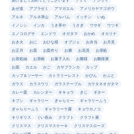
あぜ道
アブラゼミ
アマガエル
アメリカヤマゴボウ
アルネ
アルネ津山
アルバム
イッチン
いぬ
イノシシ
インカ
うき草や
うさぎ
ウサギ
ウツギ
エノコログサ
エンドウ
オガタマ
おかめ
オカリナ
おき火
おに
おひな様
オブジェ
お弁当
お月見
お正月
お皿
お皿作り
お膳
お花見
お茶処
お茶処紬
お茶碗
お菓子入れ
お雛様
お雛様展
お面
カエル
かご
カサブランカ
カップ
カップ＆ソーサー
カトラリーレスト
かびん
かぶと
ガラス
カラスウリ
ガラステーブル
カラタネオガタマ
カレー皿
カレンダー
キキョウ
きじ
ギター
キブシ
ギャラリー
ぎゃらりー
ギャラリーふう
ぎゃらりーふう
ギャラリー十露
キョウカノコ
キリギリス
ぐい吞み
クラフト
クラフト展
クリスマス
クリスマスケーキ
クリスマスローズ
グループ展
ケーキ
コーヒー
コーヒーカップ
コイ