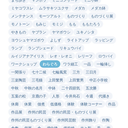
ミヤコワスレ
ムラサキツユクサ
メダカ
メダカ鉢
メンテナンス
モーツアルト
ものづくり
ものづくり展
モノトーン
もみじ
モミジ
もも
ももたろう
やきもの
ヤブラン
ヤマボウシ
ユキノシタ
ヨウシュヤマゴボウ
よしず
ライトアップ
ラッピング
ランプ
ランプシェード
リキュウバイ
ルイジアナアイリス
レオ・レオニ
レリーフ
ロウバイ
ワークショップ
わらぐろ
ワラ細工
一品
一輪挿し
一閑張り
七十二候
七輪風窯
三方
三日月
三楽陶芸
三毛猫
上田繁男
上田繁男
中正小学校
中秋
中秋の名月
中鉢
二十四節気
五次勝
五葉の松
京鹿の子
人形
今井烏石
今週
代掻き
休廊
休業
佃煮
低価格
体験
体験コーナー
作品
作品展
作州の民芸
作州の民芸・ものづくり展
作州の民芸ものづくり展
作州民芸館
作州飾り
作陶
倉敷
個展
傘
備中櫓
備前焼
光と影
兎
兜