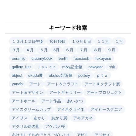
キーワード検索
１０月１２日午後
10月19日
１０月５日
１１月
１月
３月
４月
５月
5月
６月
７月
８月
９月
ceramic
clubmybook
earth
facebook
fukuyasu
gallery_fuu
ｊａｋｅｎ
m&y記念館
newyear
nhk
object
okuda展
okutsu芸術祭
pottery
ｐｔａ
yanabi
アート
アート＆クラフト
アート＆クラフト展
アート＆デザイン
アートギャラリー
アートプロジェクト
アートホール
アート作品
あいさつ
アイスクリームカップ
アイネクライネ
アイビースクエア
アイリス
あかり
あかり展
アキアカネ
アクリル絵の具
アケボノ桜
あけましておめでとうございます
アザミ
アジサイ