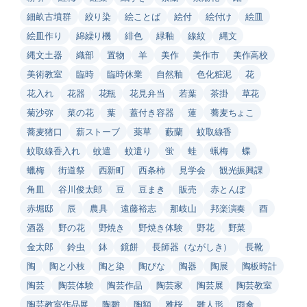
細畝古墳群
絞り染
絵ことば
絵付
絵付け
絵皿
絵皿作り
綿繰り機
緋色
緑釉
線紋
縄文
縄文土器
織部
置物
羊
美作
美作市
美作高校
美術教室
臨時
臨時休業
自然釉
色化粧泥
花
花入れ
花器
花瓶
花見弁当
若葉
茶掛
草花
菊沙弥
菜の花
葉
蓋付き容器
蓮
蕎麦ちょこ
蕎麦猪口
薪ストーブ
薬草
藪蘭
蚊取線香
蚊取線香入れ
蚊遣
蚊遣り
蛍
蛙
蝋梅
蝶
蠟梅
街道祭
西新町
西条柿
見学会
観光振興課
角皿
谷川俊太郎
豆
豆まき
販売
赤とんぼ
赤堀邸
辰
農具
遠藤裕志
那岐山
邦楽演奏
酉
酒器
野の花
野焼き
野焼き体験
野花
野菜
金太郎
鈴虫
鉢
鏡餅
長師器（ながしき）
長靴
陶
陶と小枝
陶と染
陶びな
陶器
陶展
陶板時計
陶芸
陶芸体験
陶芸作品
陶芸家
陶芸展
陶芸教室
陶芸教室作品展
陶雛
陶額
雅桜
雛人形
雨傘