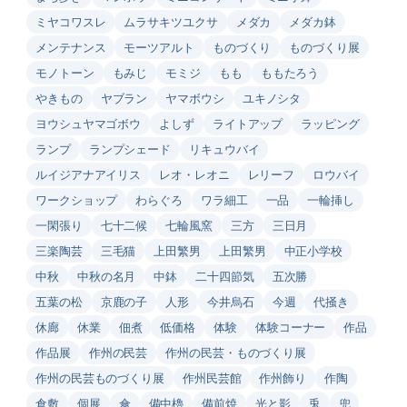
ミヤコワスレ
ムラサキツユクサ
メダカ
メダカ鉢
メンテナンス
モーツアルト
ものづくり
ものづくり展
モノトーン
もみじ
モミジ
もも
ももたろう
やきもの
ヤブラン
ヤマボウシ
ユキノシタ
ヨウシュヤマゴボウ
よしず
ライトアップ
ラッピング
ランプ
ランプシェード
リキュウバイ
ルイジアナアイリス
レオ・レオニ
レリーフ
ロウバイ
ワークショップ
わらぐろ
ワラ細工
一品
一輪挿し
一閑張り
七十二候
七輪風窯
三方
三日月
三楽陶芸
三毛猫
上田繁男
上田繁男
中正小学校
中秋
中秋の名月
中鉢
二十四節気
五次勝
五葉の松
京鹿の子
人形
今井烏石
今週
代掻き
休廊
休業
佃煮
低価格
体験
体験コーナー
作品
作品展
作州の民芸
作州の民芸・ものづくり展
作州の民芸ものづくり展
作州民芸館
作州飾り
作陶
倉敷
個展
傘
備中櫓
備前焼
光と影
兎
兜