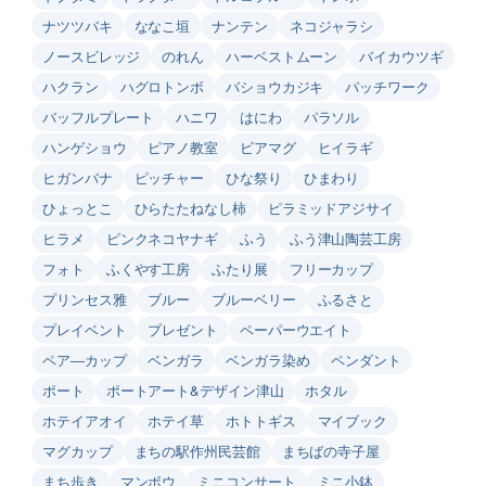
ナツツバキ
ななこ垣
ナンテン
ネコジャラシ
ノースビレッジ
のれん
ハーベストムーン
バイカウツギ
ハクラン
ハグロトンボ
バショウカジキ
パッチワーク
バッフルプレート
ハニワ
はにわ
パラソル
ハンゲショウ
ピアノ教室
ビアマグ
ヒイラギ
ヒガンバナ
ピッチャー
ひな祭り
ひまわり
ひょっとこ
ひらたたねなし柿
ピラミッドアジサイ
ヒラメ
ピンクネコヤナギ
ふう
ふう津山陶芸工房
フォト
ふくやす工房
ふたり展
フリーカップ
プリンセス雅
ブルー
ブルーベリー
ふるさと
プレイベント
プレゼント
ペーパーウエイト
ペア―カップ
ベンガラ
ベンガラ染め
ペンダント
ポート
ポートアート&デザイン津山
ホタル
ホテイアオイ
ホテイ草
ホトトギス
マイブック
マグカップ
まちの駅作州民芸館
まちばの寺子屋
まち歩き
マンボウ
ミニコンサート
ミニ小鉢