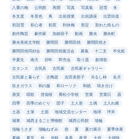
八重の梅
公民館
再開
写真
写真集
冠雪
冬
冬支度
冬景色
凧
出前授業
出前講座
出雲街道
初冠雪
初心者
初窯
利休梅
剪定
割れた焼もの
創作陶芸
劇作家
加納容子
動画
勝央
勝央町
勝央美術文学館
勝間田
勝間田焼
勝間田焼き
勝間田焼同好会
勝間田焼復活会
募集
十二支
半化粧
半夏生
南天
卯年
即売会
取り皿
叙情歌
古タンス
古民具
古民家
古民家ギャラリー
古民家と暮らす
古陶器
吉田美那子
吊るし柿
名月
吹きガラス
和の服
和ローソク
和紙
咲き分け
唐箕
唱歌
啓翁桜
喬松小学校
営業
営業日
器
四季
四季のめぐり
団子
土人形
土偶
土入れ鍬
土器
土筆
土面
地域交流センター
地球
坪井
城東
城西まるごと博物館
城西公民館
埴輪
埴輪うさぎ
埴輪ねずみ
壺
夏
夏の展示
夏季休業
夏椿
夏至
外
外観
多香
夜景
大壺
大掃除