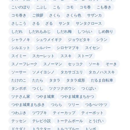
こいのぼり
こぶし
こも
コモ
コモ巻
こも巻き
コモ巻き
ご挨拶
さくら
さくら色
サザンカ
さしこう
さる
ざる
サンタ
サンタクロース
しだれ
しだれもみじ
しだれ梅
しつらい
しめ飾り
シャラノキ
シュウメイギク
ジョウビタキ
シラン
シルエット
シルバー
シロヤマブキ
スイセン
スイミー
スカーレット
ススキ
ストーブ
スノーフレーク
スノーマン
セッコク
ソーキ
そーき
ソーサー
ソメイヨシノ
タカサゴユリ
タカノハススキ
たけのこ
たたら
タタラ
タタラ成形
だるま自転車
タンポポ
つくし
ツクツクボウシ
つくばい
ツナさん家
つやま城東
つやま城東まちかつ
つやま城東まち歩き
つらら
ツリー
つるべバケツ
つわぶき
ツワブキ
ティーカップ
ティーポット
テッセン
テレビ小説
トーテムポール
とうげい
ドクダミ
トラクター
トルコブルー
トンボ