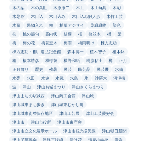
木の葉
木の葉皿
木原康二
木工
木工玩具
木彫
木彫館
木目込
木目込み
木目込み雛人形
木竹工芸
木藤
果物入れ
柏
柏葉アジサイ
染織織物
染色
柿
桃の節句
案内状
桔梗
桜
桜並木
桶
梁
梅
梅の花
梅花空木
梅雨
梅雨明け
棟方志功
棟方志功・柳井道弘記念館
森本博一
植木智子
植木鉢
椿
榎本勝彦
模様替
横野和紙
樹脂粘土
樽
正月
正月飾り
歴史
残暑
民芸
民芸品
民芸展
水仙
水甕
水田
水連
水鏡
水鳥
氷
沙羅木
河津桜
波
津山
津山お城まつり
津山さくらまつり
津山まちの駅城西
津山商工会館
津山城
津山城東まち歩き
津山城東むかし町
津山城東街並保存地区
津山工芸展
津山工芸愛好会
津山市
津山市役所
津山市東庁舎
津山市立文化展示ホール
津山市観光振興課
津山朝日新聞
津山民芸協会
津軽三味線
活け花
清泉小学校
湯呑