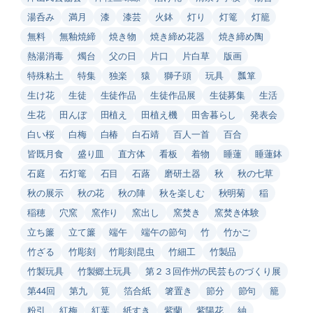
湯呑み
満月
漆
漆芸
火鉢
灯り
灯篭
灯籠
無料
無釉焼締
焼き物
焼き締め花器
焼き締め陶
熱湯消毒
燭台
父の日
片口
片白草
版画
特殊粘土
特集
独楽
猿
獅子頭
玩具
瓢箪
生け花
生徒
生徒作品
生徒作品展
生徒募集
生活
生花
田んぼ
田植え
田植え機
田舎暮らし
発表会
白い桜
白梅
白椿
白石靖
百人一首
百合
皆既月食
盛り皿
直方体
看板
着物
睡蓮
睡蓮鉢
石庭
石灯篭
石目
石蕗
磨研土器
秋
秋の七草
秋の展示
秋の花
秋の陣
秋を楽しむ
秋明菊
稲
稲穂
穴窯
窯作り
窯出し
窯焚き
窯焚き体験
立ち簾
立て簾
端午
端午の節句
竹
竹かご
竹ざる
竹彫刻
竹彫刻昆虫
竹細工
竹製品
竹製玩具
竹製郷土玩具
第２３回作州の民芸ものづくり展
第44回
第九
筧
箔合紙
箸置き
節分
節句
籠
粉引
紅梅
紅葉
紙すき
紫蘭
紫陽花
紬