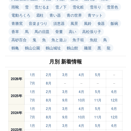
雨靴
雪
雪だるま
雪ノ下
雪化粧
雪吊り
雪景色
電動ろくろ
霜柱
青い器
青の世界
青マット
青勝窯
音楽まつり
須恵器
風景
風鈴
食器
飯碗
香草
馬
馬の目皿
骨董
高い
高松張り子
高砂百合
鬼
魚
魚と遊ぶ
魚子垣
魚紋
鳥
鶴亀
鶴山公園
鶴山城址
鶴山館
麺屋
黒
龍
月別 新着情報
1月
2月
3月
4月
5月
–
2026年
7月
8月
–
–
–
–
1月
2月
3月
4月
5月
6月
2025年
7月
8月
9月
10月
11月
12月
1月
2月
3月
4月
5月
6月
2024年
7月
8月
9月
10月
11月
12月
1月
2月
3月
4月
5月
6月
2023年