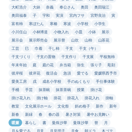
大町浩介
大鉢
奈義
奉公さん
奥田
奥田瑞江
奥田福泰
子
宇和
実演
宮内フサ
宮野良治
寅
富有柿
寒ぼたん
寒椿
寒波
小学校
小学生
小川任山
小林博道
小物入れ
小皿
小鉢
展示
展示会
展示即売会
展示替
山吹
山柿
山茶花
工芸
巳
巾着
干し柿
干支
干支（午）
干支づくり
干支の置物
干支作り
干支展
平核無柿
年末年始
庭
庭の花
弁当箱
弥生
張り子
彫刻
彼岸桜
彼岸花
復活会
急須
愛でる
愛媛県西予市
愛美工房
戌
成名小学校
手のぬくもり
手仕事体験
手桶
手芸
抹茶碗
抹茶茶碗
授業
掛け花
掛け花入れ
掛け軸
掛花
掛花入
掛花入れ
掛軸
教室
文化展示ホール
文化祭
斜め格子
新作
新年
新春
新緑
春
春の器
暑さ対策
暑中お見舞い
暖簾
暮らし
書
曼殊沙華
曼珠沙華
替
月
月を愛でる
月見
月見団子
月食
朝ドラ
木ゴテ