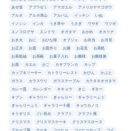
あぜ道
アブラゼミ
アマガエル
アメリカヤマゴボウ
アルネ
アルネ津山
アルバム
イッチン
いぬ
イノシシ
インカ
うき草や
うさぎ
ウサギ
ウツギ
エノコログサ
エンドウ
オガタマ
おかめ
オカリナ
おき火
おに
おひな様
オブジェ
お弁当
お月見
お正月
お皿
お皿作り
お膳
お花見
お茶処
お茶処紬
お茶碗
お菓子入れ
お雛様
お雛様展
お面
カエル
かご
カサブランカ
カップ
カップ＆ソーサー
カトラリーレスト
かびん
かぶと
ガラス
カラスウリ
ガラステーブル
カラタネオガタマ
カレー皿
カレンダー
キキョウ
きじ
ギター
キブシ
ギャラリー
ぎゃらりー
ギャラリーふう
ぎゃらりーふう
ギャラリー十露
キョウカノコ
キリギリス
ぐい吞み
クラフト
クラフト展
クリスマス
クリスマスケーキ
クリスマスローズ
グループ展
ケーキ
コーヒー
コーヒーカップ
コイ