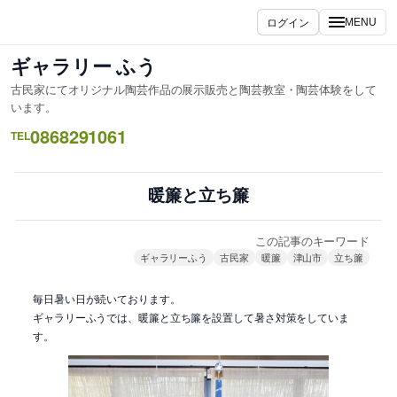
内
ログイン
MENU
容
を
ギャラリー ふう
ス
古民家にてオリジナル陶芸作品の展示販売と陶芸教室・陶芸体験をして
キ
います。
ッ
0868291061
TEL
プ
暖簾と立ち簾
この記事のキーワード
ギャラリーふう
古民家
暖簾
津山市
立ち簾
毎日暑い日が続いております。
ギャラリーふうでは、暖簾と立ち簾を設置して暑さ対策をしていま
す。