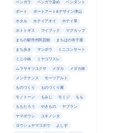
ベンガラ
ベンガラ染め
ペンダント
ポート
ポートアート&デザイン津山
ホタル
ホテイアオイ
ホテイ草
ホトトギス
マイブック
マグカップ
まちの駅作州民芸館
まちばの寺子屋
まち歩き
マンボウ
ミニコンサート
ミニ小鉢
ミヤコワスレ
ムラサキツユクサ
メダカ
メダカ鉢
メンテナンス
モーツアルト
ものづくり
ものづくり展
モノトーン
もみじ
モミジ
もも
ももたろう
やきもの
ヤブラン
ヤマボウシ
ユキノシタ
ヨウシュヤマゴボウ
よしず