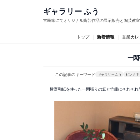
内
ギャラリー ふう
容
古民家にてオリジナル陶芸作品の展示販売と陶芸教室
を
ス
トップ
新着情報
営業カレ
キ
ッ
一閑
プ
この記事のキーワード
ギャラリーふう
ピンクネ
横野和紙を使った一閑張りの箕と竹籠にそれぞれ