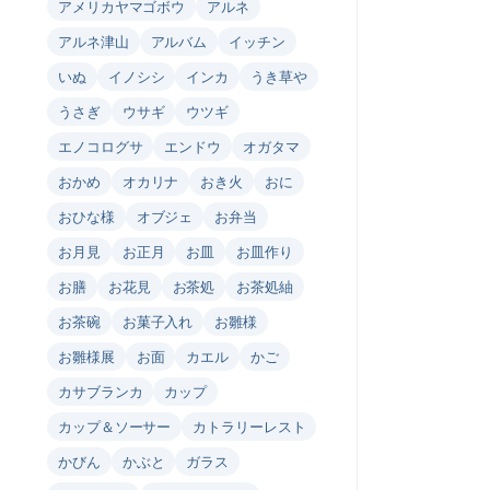
アメリカヤマゴボウ
アルネ
アルネ津山
アルバム
イッチン
いぬ
イノシシ
インカ
うき草や
うさぎ
ウサギ
ウツギ
エノコログサ
エンドウ
オガタマ
おかめ
オカリナ
おき火
おに
おひな様
オブジェ
お弁当
お月見
お正月
お皿
お皿作り
お膳
お花見
お茶処
お茶処紬
お茶碗
お菓子入れ
お雛様
お雛様展
お面
カエル
かご
カサブランカ
カップ
カップ＆ソーサー
カトラリーレスト
かびん
かぶと
ガラス