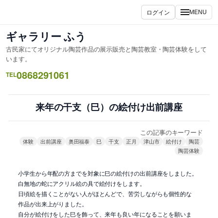
内
ログイン
MENU
容
を
ギャラリー ふう
ス
古民家にてオリジナル陶芸作品の展示販売と陶芸教室・陶芸体験をして
キ
います。
ッ
0868291061
TEL
プ
来年の干支（巳）の絵付け出前講座
この記事のキーワード
体験
出前講座
奥田福泰
巳
干支
正月
津山市
絵付け
陶芸
陶芸体験
小学生から年配の方までを対象に巳の絵付けの出前講座をしました。
白無地の蛇にアクリル絵の具で絵付けをします。
日頃絵を描くことがない人がほとんどで、苦労しながらも個性的な
作品が出来上がりました。
自分が絵付けをした巳を飾って、来年も良い年になることを願いま