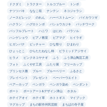
ドクダミ
トラクター
トルコブルー
トンボ
ナツツバキ
ななこ垣
ナンテン
ネコジャラシ
ノースビレッジ
のれん
ハーベストムーン
バイカウツギ
ハクラン
ハグロトンボ
バショウカジキ
パッチワーク
バッフルプレート
ハニワ
はにわ
パラソル
ハンゲショウ
ピアノ教室
ビアマグ
ヒイラギ
ヒガンバナ
ピッチャー
ひな祭り
ひまわり
ひょっとこ
ひらたたねなし柿
ピラミッドアジサイ
ヒラメ
ピンクネコヤナギ
ふう
ふう津山陶芸工房
フォト
ふくやす工房
ふたり展
フリーカップ
プリンセス雅
ブルー
ブルーベリー
ふるさと
プレイベント
プレゼント
ペーパーウエイト
ペア―カップ
ベンガラ
ベンガラ染め
ペンダント
ポート
ポートアート&デザイン津山
ホタル
ホテイアオイ
ホテイ草
ホトトギス
マイブック
マグカップ
まちの駅作州民芸館
まちばの寺子屋