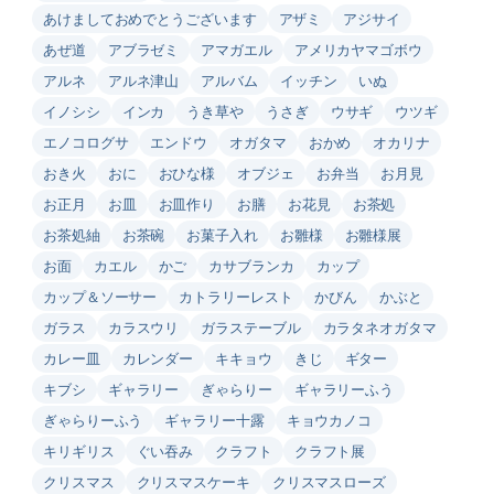
あけましておめでとうございます
アザミ
アジサイ
あぜ道
アブラゼミ
アマガエル
アメリカヤマゴボウ
アルネ
アルネ津山
アルバム
イッチン
いぬ
イノシシ
インカ
うき草や
うさぎ
ウサギ
ウツギ
エノコログサ
エンドウ
オガタマ
おかめ
オカリナ
おき火
おに
おひな様
オブジェ
お弁当
お月見
お正月
お皿
お皿作り
お膳
お花見
お茶処
お茶処紬
お茶碗
お菓子入れ
お雛様
お雛様展
お面
カエル
かご
カサブランカ
カップ
カップ＆ソーサー
カトラリーレスト
かびん
かぶと
ガラス
カラスウリ
ガラステーブル
カラタネオガタマ
カレー皿
カレンダー
キキョウ
きじ
ギター
キブシ
ギャラリー
ぎゃらりー
ギャラリーふう
ぎゃらりーふう
ギャラリー十露
キョウカノコ
キリギリス
ぐい吞み
クラフト
クラフト展
クリスマス
クリスマスケーキ
クリスマスローズ