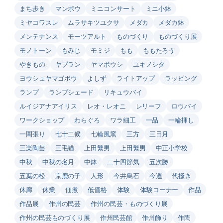
まち歩き
マンボウ
ミニコンサート
ミニ小鉢
ミヤコワスレ
ムラサキツユクサ
メダカ
メダカ鉢
メンテナンス
モーツアルト
ものづくり
ものづくり展
モノトーン
もみじ
モミジ
もも
ももたろう
やきもの
ヤブラン
ヤマボウシ
ユキノシタ
ヨウシュヤマゴボウ
よしず
ライトアップ
ラッピング
ランプ
ランプシェード
リキュウバイ
ルイジアナアイリス
レオ・レオニ
レリーフ
ロウバイ
ワークショップ
わらぐろ
ワラ細工
一品
一輪挿し
一閑張り
七十二候
七輪風窯
三方
三日月
三楽陶芸
三毛猫
上田繁男
上田繁男
中正小学校
中秋
中秋の名月
中鉢
二十四節気
五次勝
五葉の松
京鹿の子
人形
今井烏石
今週
代掻き
休廊
休業
佃煮
低価格
体験
体験コーナー
作品
作品展
作州の民芸
作州の民芸・ものづくり展
作州の民芸ものづくり展
作州民芸館
作州飾り
作陶