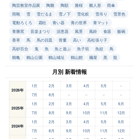
陶芸教室作品展
陶雛
陶額
雅桜
雛人形
雨傘
雨靴
雪
雪だるま
雪ノ下
雪化粧
雪吊り
雪景色
電動ろくろ
霜柱
青い器
青の世界
青マット
青勝窯
音楽まつり
須恵器
風景
風鈴
食器
飯碗
香草
馬
馬の目皿
骨董
高い
高松張り子
高砂百合
鬼
魚
魚と遊ぶ
魚子垣
魚紋
鳥
鶴亀
鶴山公園
鶴山城址
鶴山館
麺屋
黒
龍
月別 新着情報
1月
2月
3月
4月
5月
–
2026年
7月
8月
–
–
–
–
1月
2月
3月
4月
5月
6月
2025年
7月
8月
9月
10月
11月
12月
1月
2月
3月
4月
5月
6月
2024年
7月
8月
9月
10月
11月
12月