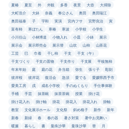
夏椿
夏至
外
外観
多香
夜景
大壺
大掃除
大町浩介
大鉢
奈義
奉公さん
奥田
奥田瑞江
奥田福泰
子
宇和
実演
宮内フサ
宮野良治
寅
富有柿
寒ぼたん
寒椿
寒波
小学校
小学生
小川任山
小林博道
小物入れ
小皿
小鉢
展示
展示会
展示即売会
展示替
山吹
山柿
山茶花
工芸
巳
巾着
干し柿
干支
干支（午）
干支づくり
干支の置物
干支作り
干支展
平核無柿
年末年始
庭
庭の花
弁当箱
弥生
張り子
彫刻
彼岸桜
彼岸花
復活会
急須
愛でる
愛媛県西予市
愛美工房
戌
成名小学校
手のぬくもり
手仕事体験
手桶
手芸
抹茶碗
抹茶茶碗
授業
掛け花
掛け花入れ
掛け軸
掛花
掛花入
掛花入れ
掛軸
教室
文化展示ホール
文化祭
斜め格子
新作
新年
新春
新緑
春
春の器
暑さ対策
暑中お見舞い
暖簾
暮らし
書
曼殊沙華
曼珠沙華
替
月