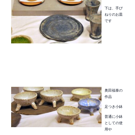
下は、手び
ねりのお皿
です
奥田福泰の
作品
足つき小鉢
普通に小鉢
としての使
用や