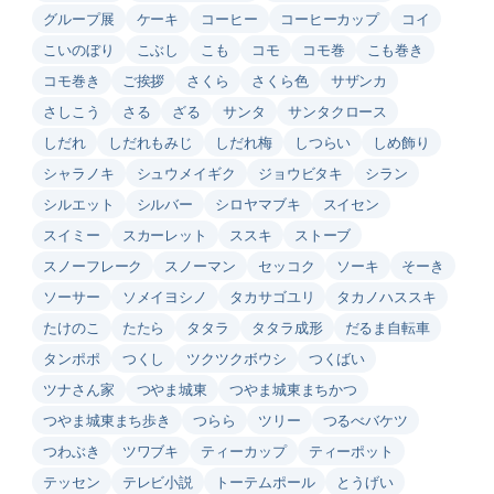
グループ展
ケーキ
コーヒー
コーヒーカップ
コイ
こいのぼり
こぶし
こも
コモ
コモ巻
こも巻き
コモ巻き
ご挨拶
さくら
さくら色
サザンカ
さしこう
さる
ざる
サンタ
サンタクロース
しだれ
しだれもみじ
しだれ梅
しつらい
しめ飾り
シャラノキ
シュウメイギク
ジョウビタキ
シラン
シルエット
シルバー
シロヤマブキ
スイセン
スイミー
スカーレット
ススキ
ストーブ
スノーフレーク
スノーマン
セッコク
ソーキ
そーき
ソーサー
ソメイヨシノ
タカサゴユリ
タカノハススキ
たけのこ
たたら
タタラ
タタラ成形
だるま自転車
タンポポ
つくし
ツクツクボウシ
つくばい
ツナさん家
つやま城東
つやま城東まちかつ
つやま城東まち歩き
つらら
ツリー
つるべバケツ
つわぶき
ツワブキ
ティーカップ
ティーポット
テッセン
テレビ小説
トーテムポール
とうげい