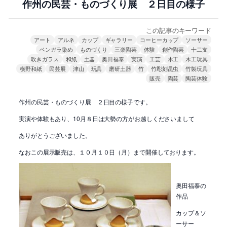
作州の民芸・ものづくり展 ２日目の様子
この記事のキーワード
アート
アルネ
カップ
ギャラリー
コーヒーカップ
ソーサー
ベンガラ染め
ものづくり
三楽陶芸
体験
創作陶芸
十二支
吹きガラス
和紙
土器
奥田福泰
実演
工芸
木工
木工玩具
横野和紙
民芸展
津山
玩具
磨研土器
竹
竹彫刻昆虫
竹製玩具
販売
陶芸
陶芸体験
作州の民芸・ものづくり展 ２日目の様子です。
実演や体験もあり、10月８日は大勢の方がお越しくださいまして
ありがとうございました。
なおこの展示販売は、１０月１０日（月）まで開催しております。
奥田福泰の
作品
カップ＆ソ
ーサー