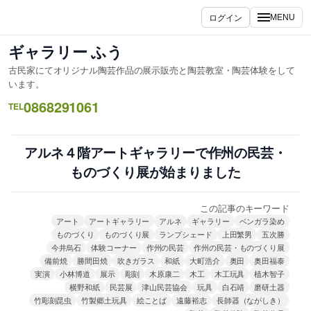
内
ログイン
MENU
容
を
ギャラリー ふう
ス
古民家にてオリジナル陶芸作品の展示販売と陶芸教室・陶芸体験をして
キ
います。
ッ
0868291061
TEL
プ
アルネ４階アートギャラリーで作州の民芸・
ものづくり展が始まりました
この記事のキーワード
アート
アートギャラリー
アルネ
ギャラリー
ベンガラ染め
ものづくり
ものづくり展
ランプシェード
上田繁男
五次勝
今井烏石
体験コーナー
作州の民芸
作州の民芸・ものづくり展
備前焼
勝間田焼
吹きガラス
和紙
大町浩介
奥田
奥田福泰
実演
小林博道
展示
彫刻
木原康二
木工
木工玩具
植木智子
横野和紙
民芸展
津山民芸協会
玩具
白石靖
磨研土器
竹彫刻昆虫
竹製郷土玩具
絵ことば
遠藤裕志
長師器（ながしき）