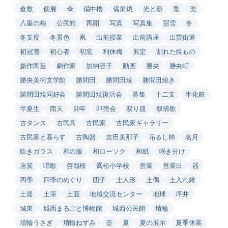
倉敷
個展
傘
備中櫓
備前焼
光と影
兎
兜
八重の梅
公民館
再開
写真
写真集
冠雪
冬
冬支度
冬景色
凧
出前授業
出前講座
出雲街道
初冠雪
初心者
初窯
利休梅
剪定
割れた焼もの
創作陶芸
劇作家
加納容子
動画
勝央
勝央町
勝央美術文学館
勝間田
勝間田焼
勝間田焼き
勝間田焼同好会
勝間田焼復活会
募集
十二支
半化粧
半夏生
南天
卯年
即売会
取り皿
叙情歌
古タンス
古民具
古民家
古民家ギャラリー
古民家と暮らす
古陶器
吉田美那子
吊るし柿
名月
吹きガラス
和の服
和ローソク
和紙
咲き分け
唐箕
唱歌
啓翁桜
喬松小学校
営業
営業日
器
四季
四季のめぐり
団子
土人形
土偶
土入れ鍬
土器
土筆
土面
地域交流センター
地球
坪井
城東
城西まるごと博物館
城西公民館
埴輪
埴輪うさぎ
埴輪ねずみ
壺
夏
夏の展示
夏季休業