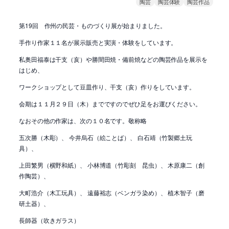
陶芸
陶芸体験
陶芸作品
第19回 作州の民芸・ものづくり展が始まりました。
手作り作家１１名が展示販売と実演・体験をしています。
私奥田福泰は干支（亥）や勝間田焼・備前焼などの陶芸作品を展示を
はじめ、
ワークショップとして豆皿作り、干支（亥）作りをしています。
会期は１１月２９日（木）までですのでぜひ足をお運びください。
なおその他の作家は、次の１０名です。敬称略
五次勝（木彫）、 今井烏石（絵ことば）、 白石靖（竹製郷土玩
具）、
上田繁男（横野和紙）、 小林博道（竹彫刻 昆虫）、 木原康二（創
作陶芸）、
大町浩介（木工玩具）、 遠藤裕志（ベンガラ染め）、 植木智子（磨
研土器）、
長師器（吹きガラス）