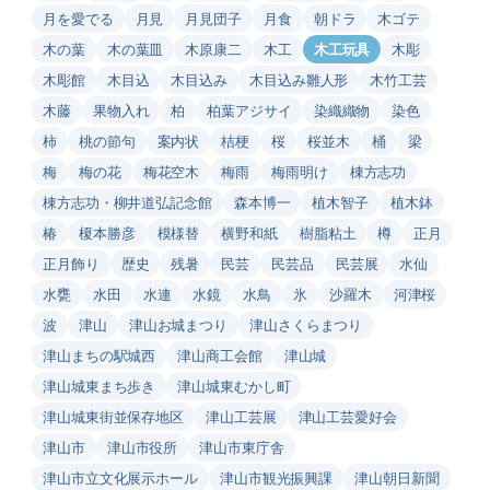
月を愛でる
月見
月見団子
月食
朝ドラ
木ゴテ
木の葉
木の葉皿
木原康二
木工
木工玩具
木彫
木彫館
木目込
木目込み
木目込み雛人形
木竹工芸
木藤
果物入れ
柏
柏葉アジサイ
染織織物
染色
柿
桃の節句
案内状
桔梗
桜
桜並木
桶
梁
梅
梅の花
梅花空木
梅雨
梅雨明け
棟方志功
棟方志功・柳井道弘記念館
森本博一
植木智子
植木鉢
椿
榎本勝彦
模様替
横野和紙
樹脂粘土
樽
正月
正月飾り
歴史
残暑
民芸
民芸品
民芸展
水仙
水甕
水田
水連
水鏡
水鳥
氷
沙羅木
河津桜
波
津山
津山お城まつり
津山さくらまつり
津山まちの駅城西
津山商工会館
津山城
津山城東まち歩き
津山城東むかし町
津山城東街並保存地区
津山工芸展
津山工芸愛好会
津山市
津山市役所
津山市東庁舎
津山市立文化展示ホール
津山市観光振興課
津山朝日新聞