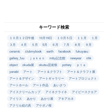
キーワード検索
１０月１２日午後
10月19日
１０月５日
１１月
１月
３月
４月
５月
5月
６月
７月
８月
９月
ceramic
clubmybook
earth
facebook
fukuyasu
gallery_fuu
ｊａｋｅｎ
m&y記念館
newyear
nhk
object
okuda展
okutsu芸術祭
pottery
ｐｔａ
yanabi
アート
アート＆クラフト
アート＆クラフト展
アート＆デザイン
アートギャラリー
アートプロジェクト
アートホール
アート作品
あいさつ
アイスクリームカップ
アイネクライネ
アイビースクエア
アイリス
あかり
あかり展
アキアカネ
アクリル絵の具
アケボノ桜