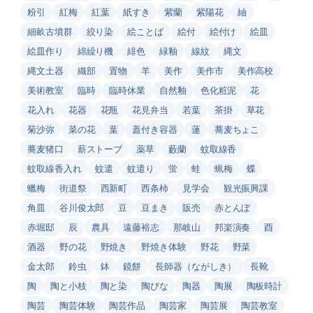
粉引
紅梅
紅葉
紙すき
紫蘭
紫陽花
紬
細畝古墳群
絞り染
絵ことば
絵付
絵付け
絵皿
絵皿作り
綿繰り機
緋色
緑釉
線紋
縄文
縄文土器
織部
置物
羊
美作
美作市
美作高校
美術教室
臨時
臨時休業
自然釉
色化粧泥
花
花入れ
花器
花瓶
花見弁当
若葉
茶掛
草花
菊沙弥
菜の花
葉
蓋付き容器
蓮
蕎麦ちょこ
蕎麦猪口
薪ストーブ
薬草
藪蘭
蚊取線香
蚊取線香入れ
蚊遣
蚊遣り
蛍
蛙
蝋梅
蝶
蠟梅
街道祭
西新町
西条柿
見学会
観光振興課
角皿
谷川俊太郎
豆
豆まき
販売
赤とんぼ
赤堀邸
辰
農具
遠藤裕志
那岐山
邦楽演奏
酉
酒器
野の花
野焼き
野焼き体験
野花
野菜
金太郎
鈴虫
鉢
鏡餅
長師器（ながしき）
長靴
陶
陶と小枝
陶と染
陶びな
陶器
陶展
陶板時計
陶芸
陶芸体験
陶芸作品
陶芸家
陶芸展
陶芸教室