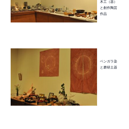
木工（器）
と創作陶芸
作品
ベンガラ染
と磨研土器