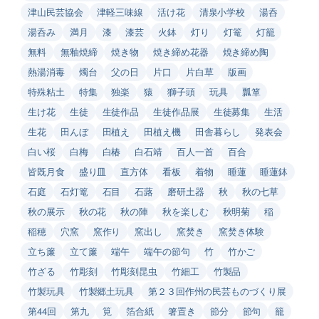
津山民芸協会
津軽三味線
活け花
清泉小学校
湯呑
湯呑み
満月
漆
漆芸
火鉢
灯り
灯篭
灯籠
無料
無釉焼締
焼き物
焼き締め花器
焼き締め陶
熱湯消毒
燭台
父の日
片口
片白草
版画
特殊粘土
特集
独楽
猿
獅子頭
玩具
瓢箪
生け花
生徒
生徒作品
生徒作品展
生徒募集
生活
生花
田んぼ
田植え
田植え機
田舎暮らし
発表会
白い桜
白梅
白椿
白石靖
百人一首
百合
皆既月食
盛り皿
直方体
看板
着物
睡蓮
睡蓮鉢
石庭
石灯篭
石目
石蕗
磨研土器
秋
秋の七草
秋の展示
秋の花
秋の陣
秋を楽しむ
秋明菊
稲
稲穂
穴窯
窯作り
窯出し
窯焚き
窯焚き体験
立ち簾
立て簾
端午
端午の節句
竹
竹かご
竹ざる
竹彫刻
竹彫刻昆虫
竹細工
竹製品
竹製玩具
竹製郷土玩具
第２３回作州の民芸ものづくり展
第44回
第九
筧
箔合紙
箸置き
節分
節句
籠