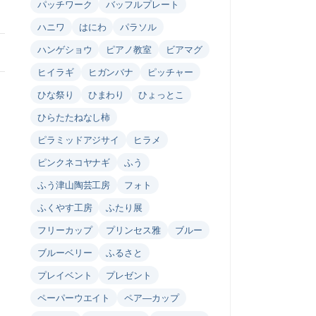
パッチワーク
バッフルプレート
ハニワ
はにわ
パラソル
ハンゲショウ
ピアノ教室
ビアマグ
ヒイラギ
ヒガンバナ
ピッチャー
ひな祭り
ひまわり
ひょっとこ
ひらたたねなし柿
ピラミッドアジサイ
ヒラメ
ピンクネコヤナギ
ふう
ふう津山陶芸工房
フォト
ふくやす工房
ふたり展
フリーカップ
プリンセス雅
ブルー
ブルーベリー
ふるさと
プレイベント
プレゼント
ペーパーウエイト
ペア―カップ