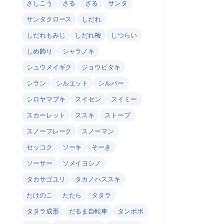
さしこう
さる
ざる
サンタ
サンタクロース
しだれ
しだれもみじ
しだれ梅
しつらい
しめ飾り
シャラノキ
シュウメイギク
ジョウビタキ
シラン
シルエット
シルバー
シロヤマブキ
スイセン
スイミー
スカーレット
ススキ
ストーブ
スノーフレーク
スノーマン
セッコク
ソーキ
そーき
ソーサー
ソメイヨシノ
タカサゴユリ
タカノハススキ
たけのこ
たたら
タタラ
タタラ成形
だるま自転車
タンポポ