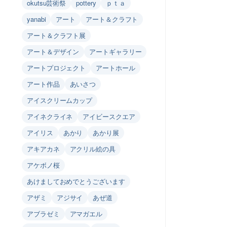
okutsu芸術祭
pottery
ｐｔａ
yanabi
アート
アート＆クラフト
アート＆クラフト展
アート＆デザイン
アートギャラリー
アートプロジェクト
アートホール
アート作品
あいさつ
アイスクリームカップ
アイネクライネ
アイビースクエア
アイリス
あかり
あかり展
アキアカネ
アクリル絵の具
アケボノ桜
あけましておめでとうございます
アザミ
アジサイ
あぜ道
アブラゼミ
アマガエル