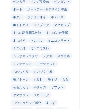
ベンガラ
ベンガラ染め
ペンダント
ポート
ポートアート&デザイン津山
ホタル
ホテイアオイ
ホテイ草
ホトトギス
マイブック
マグカップ
まちの駅作州民芸館
まちばの寺子屋
まち歩き
マンボウ
ミニコンサート
ミニ小鉢
ミヤコワスレ
ムラサキツユクサ
メダカ
メダカ鉢
メンテナンス
モーツアルト
ものづくり
ものづくり展
モノトーン
もみじ
モミジ
もも
ももたろう
やきもの
ヤブラン
ヤマボウシ
ユキノシタ
ヨウシュヤマゴボウ
よしず