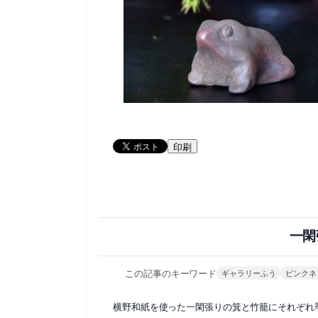
印刷
一閑
この記事のキーワード
ギャラリーふう
ピンクネ
横野和紙を使った一閑張りの箕と竹籠にそれぞれ