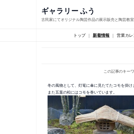
内
ギャラリー ふう
容
古民家にてオリジナル陶芸作品の展示販売と陶芸教室
を
ス
トップ
新着情報
営業カレ
キ
ッ
プ
この記事のキー
冬の風物として、灯篭に傘に見たてたコモを掛け
また五葉の松にはコモを巻いています。