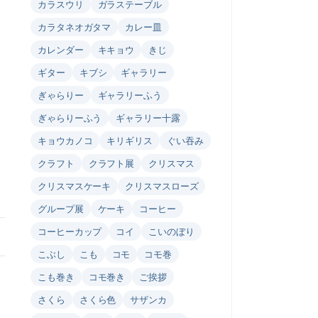
カラスウリ
ガラステーブル
カラタネオガタマ
カレー皿
カレンダー
キキョウ
きじ
ギター
キブシ
ギャラリー
ぎゃらりー
ギャラリーふう
ぎゃらりーふう
ギャラリー十露
キョウカノコ
キリギリス
ぐい吞み
クラフト
クラフト展
クリスマス
クリスマスケーキ
クリスマスローズ
グループ展
ケーキ
コーヒー
コーヒーカップ
コイ
こいのぼり
こぶし
こも
コモ
コモ巻
こも巻き
コモ巻き
ご挨拶
さくら
さくら色
サザンカ