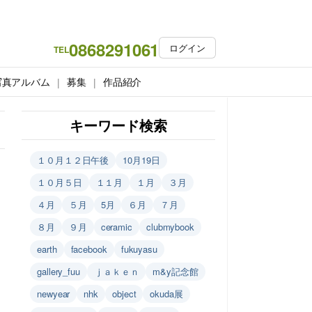
0868291061
ログイン
TEL
写真アルバム
募集
作品紹介
キーワード検索
１０月１２日午後
10月19日
１０月５日
１１月
１月
３月
４月
５月
5月
６月
７月
８月
９月
ceramic
clubmybook
earth
facebook
fukuyasu
gallery_fuu
ｊａｋｅｎ
m&y記念館
newyear
nhk
object
okuda展