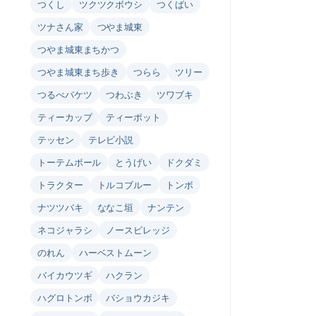
つくし
ツクツクボウシ
つくばい
ツナさん家
つやま城東
つやま城東まちかつ
つやま城東まち歩き
つらら
ツリー
つるべバケツ
つわぶき
ツワブキ
ティーカップ
ティーポット
テッセン
テレビ小説
トーテムポール
とうげい
ドクダミ
トラクター
トルコブルー
トンボ
ナツツバキ
ななこ垣
ナンテン
ネコジャラシ
ノースビレッジ
のれん
ハーベストムーン
バイカウツギ
ハクラン
ハグロトンボ
バショウカジキ