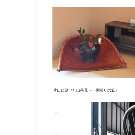
片口に活けた山茶花（一閑張りの箕）