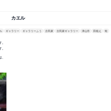
カエル
ル
ギャラリー
ギャラリーふう
古民家
古民家ギャラリー
津山市
田植え
蛙
す。
す。
は、