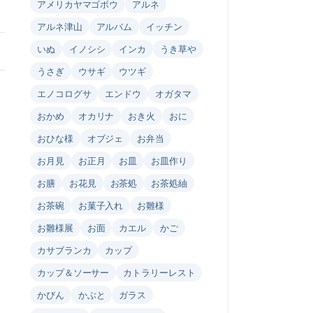
アメリカヤマゴボウ
アルネ
アルネ津山
アルバム
イッチン
いぬ
イノシシ
インカ
うき草や
うさぎ
ウサギ
ウツギ
エノコログサ
エンドウ
オガタマ
おかめ
オカリナ
おき火
おに
おひな様
オブジェ
お弁当
お月見
お正月
お皿
お皿作り
お膳
お花見
お茶処
お茶処紬
お茶碗
お菓子入れ
お雛様
お雛様展
お面
カエル
かご
カサブランカ
カップ
カップ＆ソーサー
カトラリーレスト
かびん
かぶと
ガラス