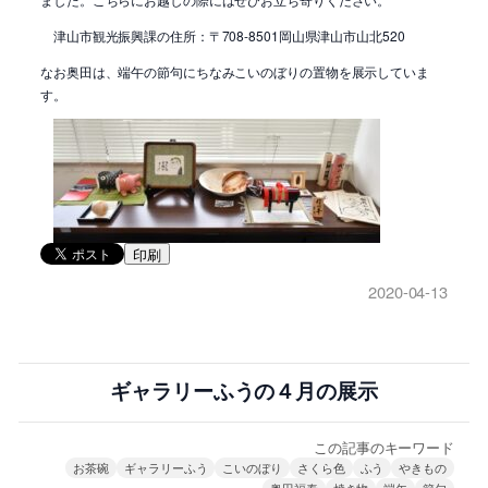
津山市観光振興課の住所：〒708-8501岡山県津山市山北520
なお奥田は、端午の節句にちなみこいのぼりの置物を展示していま
す。
印刷
2020-04-13
ギャラリーふうの４月の展示
この記事のキーワード
お茶碗
ギャラリーふう
こいのぼり
さくら色
ふう
やきもの
奥田福泰
焼き物
端午
節句