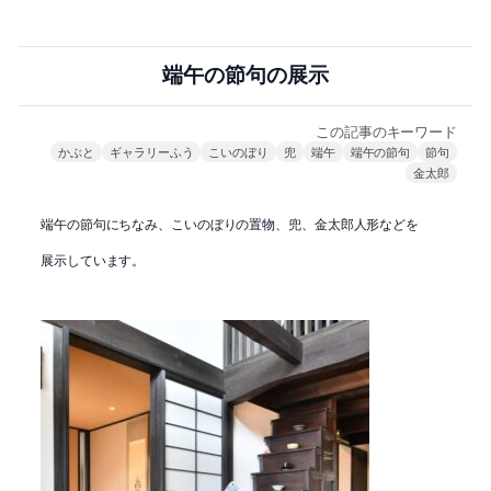
端午の節句の展示
この記事のキーワード
かぶと
ギャラリーふう
こいのぼり
兜
端午
端午の節句
節句
金太郎
端午の節句にちなみ、こいのぼりの置物、兜、金太郎人形などを
展示しています。