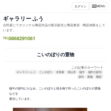
内
ログイン
MENU
容
を
ギャラリー ふう
ス
古民家にてオリジナル陶芸作品の展示販売と陶芸教室・陶芸体験をして
キ
います。
ッ
0868291061
TEL
プ
こいのぼりの置物
この記事のキーワード
ギャラリーふう
こいのぼり
古民家
津山市
端午
端午の節句
節句
置物
陶芸
端午の節句にちなみ、こいのぼりと焼き物で作ったこいのぼりの置物
などを
展示しています。