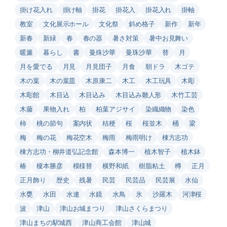
掛け花入れ
掛け軸
掛花
掛花入
掛花入れ
掛軸
教室
文化展示ホール
文化祭
斜め格子
新作
新年
新春
新緑
春
春の器
暑さ対策
暑中お見舞い
暖簾
暮らし
書
曼殊沙華
曼珠沙華
替
月
月を愛でる
月見
月見団子
月食
朝ドラ
木ゴテ
木の葉
木の葉皿
木原康二
木工
木工玩具
木彫
木彫館
木目込
木目込み
木目込み雛人形
木竹工芸
木藤
果物入れ
柏
柏葉アジサイ
染織織物
染色
柿
桃の節句
案内状
桔梗
桜
桜並木
桶
梁
梅
梅の花
梅花空木
梅雨
梅雨明け
棟方志功
棟方志功・柳井道弘記念館
森本博一
植木智子
植木鉢
椿
榎本勝彦
模様替
横野和紙
樹脂粘土
樽
正月
正月飾り
歴史
残暑
民芸
民芸品
民芸展
水仙
水甕
水田
水連
水鏡
水鳥
氷
沙羅木
河津桜
波
津山
津山お城まつり
津山さくらまつり
津山まちの駅城西
津山商工会館
津山城