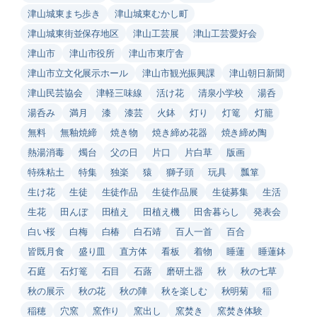
津山城東まち歩き
津山城東むかし町
津山城東街並保存地区
津山工芸展
津山工芸愛好会
津山市
津山市役所
津山市東庁舎
津山市立文化展示ホール
津山市観光振興課
津山朝日新聞
津山民芸協会
津軽三味線
活け花
清泉小学校
湯呑
湯呑み
満月
漆
漆芸
火鉢
灯り
灯篭
灯籠
無料
無釉焼締
焼き物
焼き締め花器
焼き締め陶
熱湯消毒
燭台
父の日
片口
片白草
版画
特殊粘土
特集
独楽
猿
獅子頭
玩具
瓢箪
生け花
生徒
生徒作品
生徒作品展
生徒募集
生活
生花
田んぼ
田植え
田植え機
田舎暮らし
発表会
白い桜
白梅
白椿
白石靖
百人一首
百合
皆既月食
盛り皿
直方体
看板
着物
睡蓮
睡蓮鉢
石庭
石灯篭
石目
石蕗
磨研土器
秋
秋の七草
秋の展示
秋の花
秋の陣
秋を楽しむ
秋明菊
稲
稲穂
穴窯
窯作り
窯出し
窯焚き
窯焚き体験