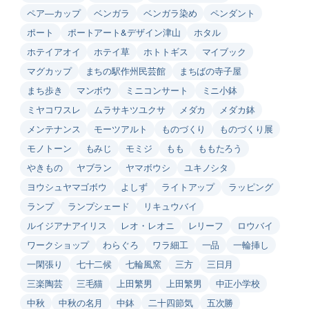
ペア―カップ
ベンガラ
ベンガラ染め
ペンダント
ポート
ポートアート&デザイン津山
ホタル
ホテイアオイ
ホテイ草
ホトトギス
マイブック
マグカップ
まちの駅作州民芸館
まちばの寺子屋
まち歩き
マンボウ
ミニコンサート
ミニ小鉢
ミヤコワスレ
ムラサキツユクサ
メダカ
メダカ鉢
メンテナンス
モーツアルト
ものづくり
ものづくり展
モノトーン
もみじ
モミジ
もも
ももたろう
やきもの
ヤブラン
ヤマボウシ
ユキノシタ
ヨウシュヤマゴボウ
よしず
ライトアップ
ラッピング
ランプ
ランプシェード
リキュウバイ
ルイジアナアイリス
レオ・レオニ
レリーフ
ロウバイ
ワークショップ
わらぐろ
ワラ細工
一品
一輪挿し
一閑張り
七十二候
七輪風窯
三方
三日月
三楽陶芸
三毛猫
上田繁男
上田繁男
中正小学校
中秋
中秋の名月
中鉢
二十四節気
五次勝