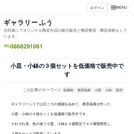
内
ログイン
MENU
容
を
ギャラリー ふう
ス
古民家にてオリジナル陶芸作品の展示販売と陶芸教室・陶芸体験をして
キ
います。
ッ
0868291061
TEL
プ
小皿・小鉢の３個セットを低価格で販売中で
す
この記事のキーワード
低価格
奥田福泰
小皿
小鉢
販売
ギャラリーふうでは日ごろの感謝を込めて、奥田福泰が作った
小皿・小鉢の３個セットを低価格で販売中です。
それぞれ形、色の違う小皿、小鉢を３個限定で４５種類用意し、
３個をセットで販売しています。