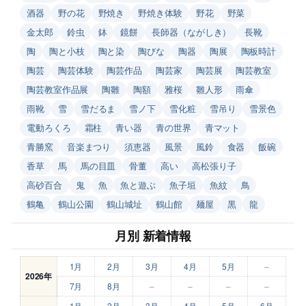
酒器
野の花
野焼き
野焼き体験
野花
野菜
金太郎
鈴虫
鉢
鏡餅
長師器（ながしき）
長靴
陶
陶と小枝
陶と染
陶びな
陶器
陶展
陶板時計
陶芸
陶芸体験
陶芸作品
陶芸家
陶芸展
陶芸教室
陶芸教室作品展
陶雛
陶額
雅桜
雛人形
雨傘
雨靴
雪
雪だるま
雪ノ下
雪化粧
雪吊り
雪景色
電動ろくろ
霜柱
青い器
青の世界
青マット
青勝窯
音楽まつり
須恵器
風景
風鈴
食器
飯碗
香草
馬
馬の目皿
骨董
高い
高松張り子
高砂百合
鬼
魚
魚と遊ぶ
魚子垣
魚紋
鳥
鶴亀
鶴山公園
鶴山城址
鶴山館
麺屋
黒
龍
月別 新着情報
1月
2月
3月
4月
5月
–
2026年
7月
8月
–
–
–
–
1月
2月
3月
4月
5月
6月