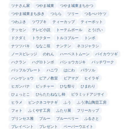
ツナさん家
つやま城東
つやま城東まちかつ
つやま城東まち歩き
つらら
ツリー
つるべバケツ
つわぶき
ツワブキ
ティーカップ
ティーポット
テッセン
テレビ小説
トーテムポール
とうげい
ドクダミ
トラクター
トルコブルー
トンボ
ナツツバキ
ななこ垣
ナンテン
ネコジャラシ
ノースビレッジ
のれん
ハーベストムーン
バイカウツギ
ハクラン
ハグロトンボ
バショウカジキ
パッチワーク
バッフルプレート
ハニワ
はにわ
パラソル
ハンゲショウ
ピアノ教室
ビアマグ
ヒイラギ
ヒガンバナ
ピッチャー
ひな祭り
ひまわり
ひょっとこ
ひらたたねなし柿
ピラミッドアジサイ
ヒラメ
ピンクネコヤナギ
ふう
ふう津山陶芸工房
フォト
ふくやす工房
ふたり展
フリーカップ
プリンセス雅
ブルー
ブルーベリー
ふるさと
プレイベント
プレゼント
ペーパーウエイト