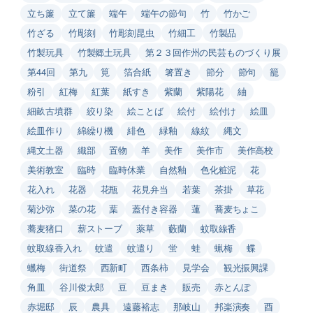
立ち簾
立て簾
端午
端午の節句
竹
竹かご
竹ざる
竹彫刻
竹彫刻昆虫
竹細工
竹製品
竹製玩具
竹製郷土玩具
第２３回作州の民芸ものづくり展
第44回
第九
筧
箔合紙
箸置き
節分
節句
籠
粉引
紅梅
紅葉
紙すき
紫蘭
紫陽花
紬
細畝古墳群
絞り染
絵ことば
絵付
絵付け
絵皿
絵皿作り
綿繰り機
緋色
緑釉
線紋
縄文
縄文土器
織部
置物
羊
美作
美作市
美作高校
美術教室
臨時
臨時休業
自然釉
色化粧泥
花
花入れ
花器
花瓶
花見弁当
若葉
茶掛
草花
菊沙弥
菜の花
葉
蓋付き容器
蓮
蕎麦ちょこ
蕎麦猪口
薪ストーブ
薬草
藪蘭
蚊取線香
蚊取線香入れ
蚊遣
蚊遣り
蛍
蛙
蝋梅
蝶
蠟梅
街道祭
西新町
西条柿
見学会
観光振興課
角皿
谷川俊太郎
豆
豆まき
販売
赤とんぼ
赤堀邸
辰
農具
遠藤裕志
那岐山
邦楽演奏
酉