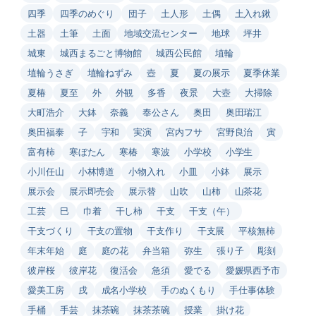
四季
四季のめぐり
団子
土人形
土偶
土入れ鍬
土器
土筆
土面
地域交流センター
地球
坪井
城東
城西まるごと博物館
城西公民館
埴輪
埴輪うさぎ
埴輪ねずみ
壺
夏
夏の展示
夏季休業
夏椿
夏至
外
外観
多香
夜景
大壺
大掃除
大町浩介
大鉢
奈義
奉公さん
奥田
奥田瑞江
奥田福泰
子
宇和
実演
宮内フサ
宮野良治
寅
富有柿
寒ぼたん
寒椿
寒波
小学校
小学生
小川任山
小林博道
小物入れ
小皿
小鉢
展示
展示会
展示即売会
展示替
山吹
山柿
山茶花
工芸
巳
巾着
干し柿
干支
干支（午）
干支づくり
干支の置物
干支作り
干支展
平核無柿
年末年始
庭
庭の花
弁当箱
弥生
張り子
彫刻
彼岸桜
彼岸花
復活会
急須
愛でる
愛媛県西予市
愛美工房
戌
成名小学校
手のぬくもり
手仕事体験
手桶
手芸
抹茶碗
抹茶茶碗
授業
掛け花