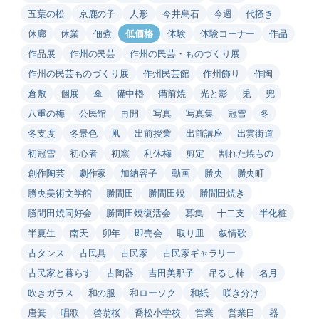
五葉の松
京鹿の子
人形
今井烏石
今週
代掻き
休廊
休業
佃煮
低価格
体験
体験コーナー
作品
作品展
作州の民芸
作州の民芸・ものづくり展
作州の民芸ものづくり展
作州民芸館
作州飾り
作陶
倉敷
個展
傘
備中櫓
備前焼
光と影
兎
兜
八重の梅
公民館
再開
写真
写真集
冠雪
冬
冬支度
冬景色
凧
出前授業
出前講座
出雲街道
初冠雪
初心者
初窯
利休梅
剪定
割れた焼もの
創作陶芸
劇作家
加納容子
動画
勝央
勝央町
勝央美術文学館
勝間田
勝間田焼
勝間田焼き
勝間田焼同好会
勝間田焼復活会
募集
十二支
半化粧
半夏生
南天
卯年
即売会
取り皿
叙情歌
古タンス
古民具
古民家
古民家ギャラリー
古民家と暮らす
古陶器
吉田美那子
吊るし柿
名月
吹きガラス
和の服
和ローソク
和紙
咲き分け
唐箕
唱歌
啓翁桜
喬松小学校
営業
営業日
器