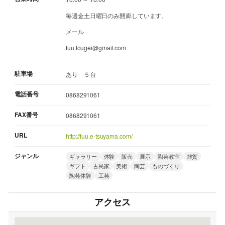
毎週金土日曜日のみ開廊しています。
メール
fuu.tougei@gmail.com
駐車場
あり ５台
電話番号
0868291061
FAX番号
0868291061
URL
http://fuu.e-tsuyama.com/
ジャンル
ギャラリー
体験
販売
展示
陶芸教室
雑貨
ギフト
古民家
美術
陶芸
ものづくり
陶芸体験
工芸
アクセス