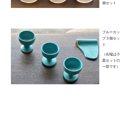
個セット
ブルーカッ
プ３個セッ
ト
（右端は小
皿セットの
一部です）