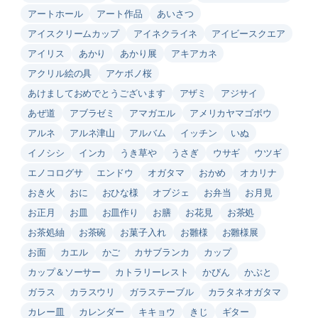
アートホール
アート作品
あいさつ
アイスクリームカップ
アイネクライネ
アイビースクエア
アイリス
あかり
あかり展
アキアカネ
アクリル絵の具
アケボノ桜
あけましておめでとうございます
アザミ
アジサイ
あぜ道
アブラゼミ
アマガエル
アメリカヤマゴボウ
アルネ
アルネ津山
アルバム
イッチン
いぬ
イノシシ
インカ
うき草や
うさぎ
ウサギ
ウツギ
エノコログサ
エンドウ
オガタマ
おかめ
オカリナ
おき火
おに
おひな様
オブジェ
お弁当
お月見
お正月
お皿
お皿作り
お膳
お花見
お茶処
お茶処紬
お茶碗
お菓子入れ
お雛様
お雛様展
お面
カエル
かご
カサブランカ
カップ
カップ＆ソーサー
カトラリーレスト
かびん
かぶと
ガラス
カラスウリ
ガラステーブル
カラタネオガタマ
カレー皿
カレンダー
キキョウ
きじ
ギター