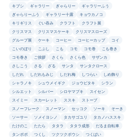
キブシ
ギャラリー
ぎゃらりー
ギャラリーふう
ぎゃらりーふう
ギャラリー十露
キョウカノコ
キリギリス
ぐい吞み
クラフト
クラフト展
クリスマス
クリスマスケーキ
クリスマスローズ
グループ展
ケーキ
コーヒー
コーヒーカップ
コイ
こいのぼり
こぶし
こも
コモ
コモ巻
こも巻き
コモ巻き
ご挨拶
さくら
さくら色
サザンカ
さしこう
さる
ざる
サンタ
サンタクロース
しだれ
しだれもみじ
しだれ梅
しつらい
しめ飾り
シャラノキ
シュウメイギク
ジョウビタキ
シラン
シルエット
シルバー
シロヤマブキ
スイセン
スイミー
スカーレット
ススキ
ストーブ
スノーフレーク
スノーマン
セッコク
ソーキ
そーき
ソーサー
ソメイヨシノ
タカサゴユリ
タカノハススキ
たけのこ
たたら
タタラ
タタラ成形
だるま自転車
タンポポ
つくし
ツクツクボウシ
つくばい