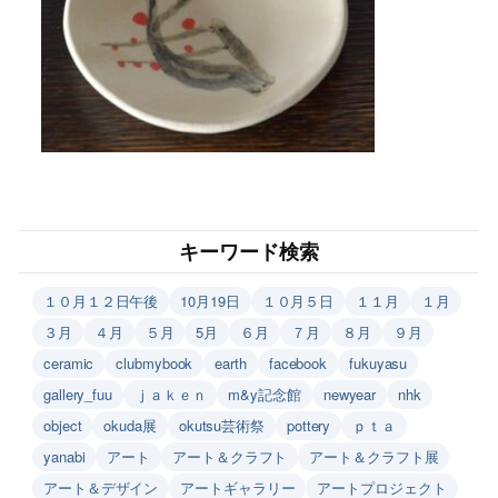
キーワード検索
１０月１２日午後
10月19日
１０月５日
１１月
１月
３月
４月
５月
5月
６月
７月
８月
９月
ceramic
clubmybook
earth
facebook
fukuyasu
gallery_fuu
ｊａｋｅｎ
m&y記念館
newyear
nhk
object
okuda展
okutsu芸術祭
pottery
ｐｔａ
yanabi
アート
アート＆クラフト
アート＆クラフト展
アート＆デザイン
アートギャラリー
アートプロジェクト