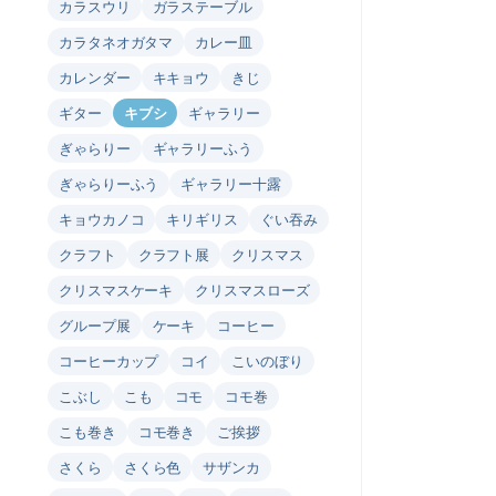
カラスウリ
ガラステーブル
カラタネオガタマ
カレー皿
カレンダー
キキョウ
きじ
ギター
キブシ
ギャラリー
ぎゃらりー
ギャラリーふう
ぎゃらりーふう
ギャラリー十露
キョウカノコ
キリギリス
ぐい吞み
クラフト
クラフト展
クリスマス
クリスマスケーキ
クリスマスローズ
グループ展
ケーキ
コーヒー
コーヒーカップ
コイ
こいのぼり
こぶし
こも
コモ
コモ巻
こも巻き
コモ巻き
ご挨拶
さくら
さくら色
サザンカ