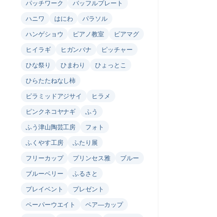
パッチワーク
バッフルプレート
ハニワ
はにわ
パラソル
ハンゲショウ
ピアノ教室
ビアマグ
ヒイラギ
ヒガンバナ
ピッチャー
ひな祭り
ひまわり
ひょっとこ
ひらたたねなし柿
ピラミッドアジサイ
ヒラメ
ピンクネコヤナギ
ふう
ふう津山陶芸工房
フォト
ふくやす工房
ふたり展
フリーカップ
プリンセス雅
ブルー
ブルーベリー
ふるさと
プレイベント
プレゼント
ペーパーウエイト
ペア―カップ