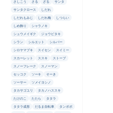
さしこう
さる
ざる
サンタ
サンタクロース
しだれ
しだれもみじ
しだれ梅
しつらい
しめ飾り
シャラノキ
シュウメイギク
ジョウビタキ
シラン
シルエット
シルバー
シロヤマブキ
スイセン
スイミー
スカーレット
ススキ
ストーブ
スノーフレーク
スノーマン
セッコク
ソーキ
そーき
ソーサー
ソメイヨシノ
タカサゴユリ
タカノハススキ
たけのこ
たたら
タタラ
タタラ成形
だるま自転車
タンポポ