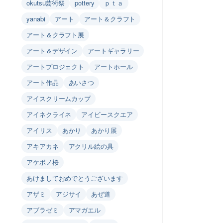
okutsu芸術祭
pottery
ｐｔａ
yanabi
アート
アート＆クラフト
アート＆クラフト展
アート＆デザイン
アートギャラリー
アートプロジェクト
アートホール
アート作品
あいさつ
アイスクリームカップ
アイネクライネ
アイビースクエア
アイリス
あかり
あかり展
アキアカネ
アクリル絵の具
アケボノ桜
あけましておめでとうございます
アザミ
アジサイ
あぜ道
アブラゼミ
アマガエル