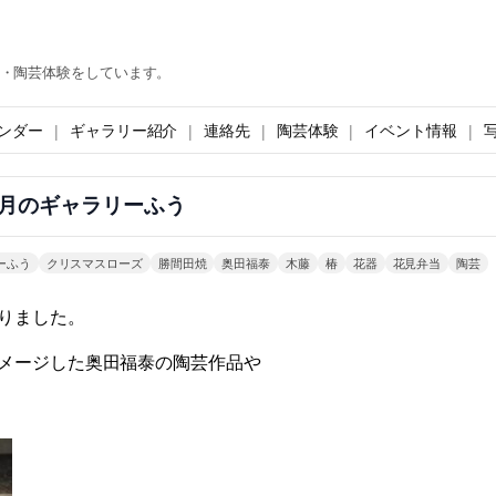
・陶芸体験をしています。
ンダー
ギャラリー紹介
連絡先
陶芸体験
イベント情報
月のギャラリーふう
ーふう
クリスマスローズ
勝間田焼
奥田福泰
木藤
椿
花器
花見弁当
陶芸
りました。
メージした奥田福泰の陶芸作品や