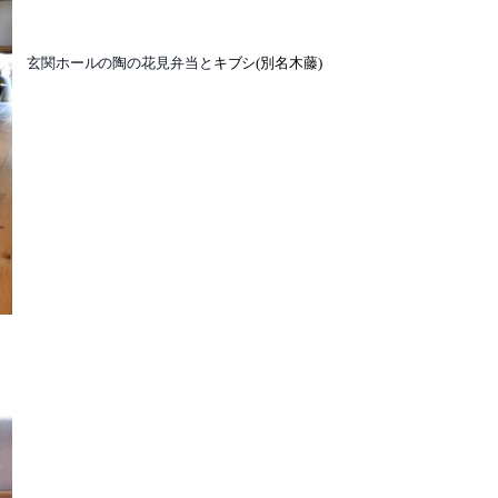
玄関ホールの陶の花見弁当と
キブシ(別名木藤)