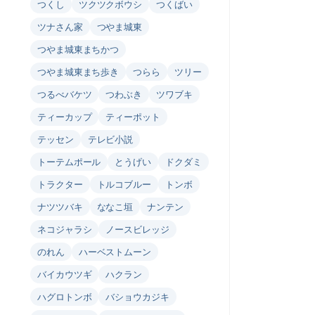
つくし
ツクツクボウシ
つくばい
ツナさん家
つやま城東
つやま城東まちかつ
つやま城東まち歩き
つらら
ツリー
つるべバケツ
つわぶき
ツワブキ
ティーカップ
ティーポット
テッセン
テレビ小説
トーテムポール
とうげい
ドクダミ
トラクター
トルコブルー
トンボ
ナツツバキ
ななこ垣
ナンテン
ネコジャラシ
ノースビレッジ
のれん
ハーベストムーン
バイカウツギ
ハクラン
ハグロトンボ
バショウカジキ