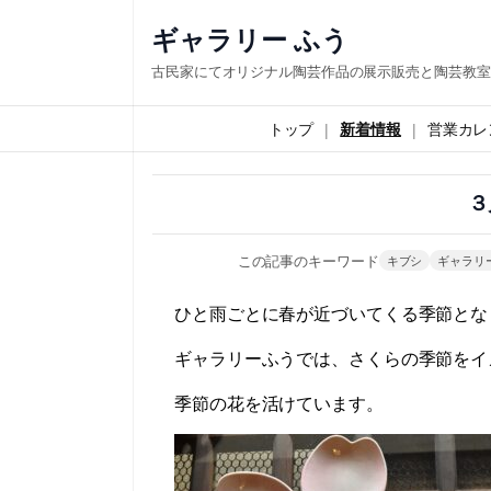
内
ギャラリー ふう
容
古民家にてオリジナル陶芸作品の展示販売と陶芸教室
を
ス
トップ
新着情報
営業カレ
キ
ッ
３
プ
この記事のキーワード
キブシ
ギャラリ
ひと雨ごとに春が近づいてくる季節とな
ギャラリーふうでは、さくらの季節をイ
季節の花を
活けています。