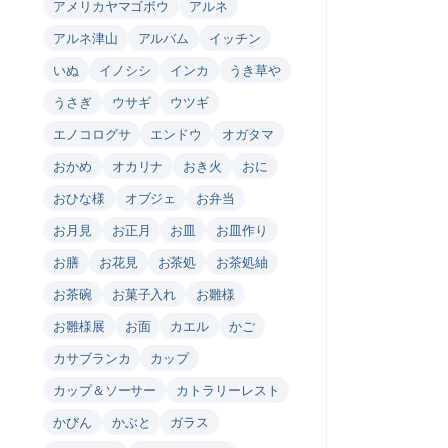
アメリカヤマゴボウ
アルネ
アルネ津山
アルバム
イッチン
いぬ
イノシシ
インカ
うき草や
うさぎ
ウサギ
ウツギ
エノコログサ
エンドウ
オガタマ
おかめ
オカリナ
おき火
おに
おひな様
オブジェ
お弁当
お月見
お正月
お皿
お皿作り
お膳
お花見
お茶処
お茶処紬
お茶碗
お菓子入れ
お雛様
お雛様展
お面
カエル
かご
カサブランカ
カップ
カップ＆ソーサー
カトラリーレスト
かびん
かぶと
ガラス