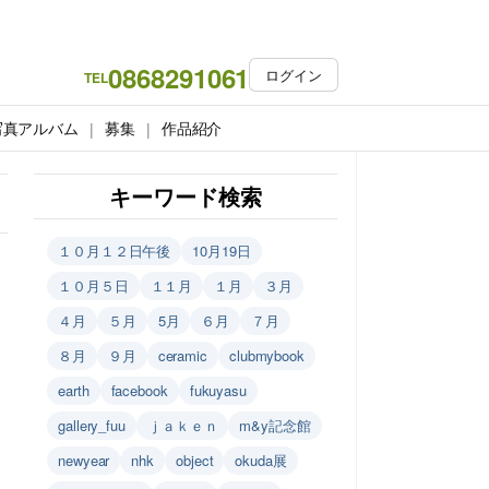
0868291061
ログイン
TEL
写真アルバム
募集
作品紹介
キーワード検索
１０月１２日午後
10月19日
１０月５日
１１月
１月
３月
４月
５月
5月
６月
７月
８月
９月
ceramic
clubmybook
earth
facebook
fukuyasu
gallery_fuu
ｊａｋｅｎ
m&y記念館
newyear
nhk
object
okuda展