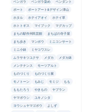
ベンガラ
ベンガラ染め
ペンダント
ポート
ポートアート&デザイン津山
ホタル
ホテイアオイ
ホテイ草
ホトトギス
マイブック
マグカップ
まちの駅作州民芸館
まちばの寺子屋
まち歩き
マンボウ
ミニコンサート
ミニ小鉢
ミヤコワスレ
ムラサキツユクサ
メダカ
メダカ鉢
メンテナンス
モーツアルト
ものづくり
ものづくり展
モノトーン
もみじ
モミジ
もも
ももたろう
やきもの
ヤブラン
ヤマボウシ
ユキノシタ
ヨウシュヤマゴボウ
よしず