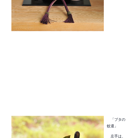
「ブタの
蚊遣」
左手は、