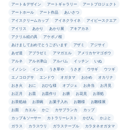
アート＆デザイン
アートギャラリー
アートプロジェクト
アートホール
アート作品
あいさつ
アイスクリームカップ
アイネクライネ
アイビースクエア
アイリス
あかり
あかり展
アキアカネ
アクリル絵の具
アケボノ桜
あけましておめでとうございます
アザミ
アジサイ
あぜ道
アブラゼミ
アマガエル
アメリカヤマゴボウ
アルネ
アルネ津山
アルバム
イッチン
いぬ
イノシシ
インカ
うき草や
うさぎ
ウサギ
ウツギ
エノコログサ
エンドウ
オガタマ
おかめ
オカリナ
おき火
おに
おひな様
オブジェ
お弁当
お月見
お正月
お皿
お皿作り
お膳
お花見
お茶処
お茶処紬
お茶碗
お菓子入れ
お雛様
お雛様展
お面
カエル
かご
カサブランカ
カップ
カップ＆ソーサー
カトラリーレスト
かびん
かぶと
ガラス
カラスウリ
ガラステーブル
カラタネオガタマ