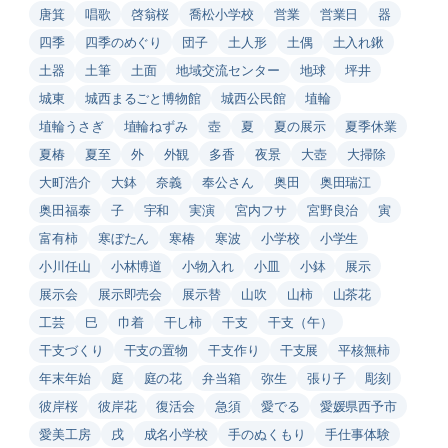
唐箕
唱歌
啓翁桜
喬松小学校
営業
営業日
器
四季
四季のめぐり
団子
土人形
土偶
土入れ鍬
土器
土筆
土面
地域交流センター
地球
坪井
城東
城西まるごと博物館
城西公民館
埴輪
埴輪うさぎ
埴輪ねずみ
壺
夏
夏の展示
夏季休業
夏椿
夏至
外
外観
多香
夜景
大壺
大掃除
大町浩介
大鉢
奈義
奉公さん
奥田
奥田瑞江
奥田福泰
子
宇和
実演
宮内フサ
宮野良治
寅
富有柿
寒ぼたん
寒椿
寒波
小学校
小学生
小川任山
小林博道
小物入れ
小皿
小鉢
展示
展示会
展示即売会
展示替
山吹
山柿
山茶花
工芸
巳
巾着
干し柿
干支
干支（午）
干支づくり
干支の置物
干支作り
干支展
平核無柿
年末年始
庭
庭の花
弁当箱
弥生
張り子
彫刻
彼岸桜
彼岸花
復活会
急須
愛でる
愛媛県西予市
愛美工房
戌
成名小学校
手のぬくもり
手仕事体験