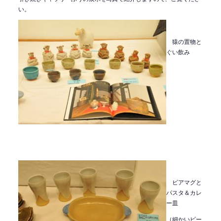
い。
猿の置物と
ぐい飲み
ビアマグと
パスタ＆カレ
ー皿
（
細かい
ビー