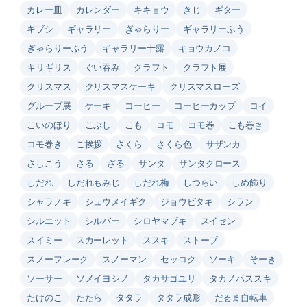
カレー皿
カレンダー
キキョウ
きじ
ギター
キブシ
ギャラリー
ぎゃらりー
ギャラリーふう
ぎゃらりーふう
ギャラリー十露
キョウカノコ
キリギリス
ぐい吞み
クラフト
クラフト展
クリスマス
クリスマスケーキ
クリスマスローズ
グループ展
ケーキ
コーヒー
コーヒーカップ
コイ
こいのぼり
こぶし
こも
コモ
コモ巻
こも巻き
コモ巻き
ご挨拶
さくら
さくら色
サザンカ
さしこう
さる
ざる
サンタ
サンタクロース
しだれ
しだれもみじ
しだれ梅
しつらい
しめ飾り
シャラノキ
シュウメイギク
ジョウビタキ
シラン
シルエット
シルバー
シロヤマブキ
スイセン
スイミー
スカーレット
ススキ
ストーブ
スノーフレーク
スノーマン
セッコク
ソーキ
そーき
ソーサー
ソメイヨシノ
タカサゴユリ
タカノハススキ
たけのこ
たたら
タタラ
タタラ成形
だるま自転車