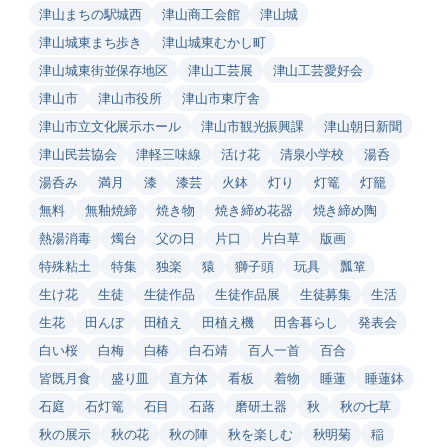
津山まちの駅城西
津山商工会館
津山城
津山城東まち歩き
津山城東むかし町
津山城東街並保存地区
津山工芸展
津山工芸愛好会
津山市
津山市役所
津山市東庁舎
津山市立文化展示ホール
津山市観光振興課
津山朝日新聞
津山民芸協会
津軽三味線
活け花
清泉小学校
湯呑
湯呑み
満月
漆
漆芸
火鉢
灯り
灯篭
灯籠
無料
無釉焼締
焼き物
焼き締め花器
焼き締め陶
熱湯消毒
燭台
父の日
片口
片白草
版画
特殊粘土
特集
独楽
猿
獅子頭
玩具
瓢箪
生け花
生徒
生徒作品
生徒作品展
生徒募集
生活
生花
田んぼ
田植え
田植え機
田舎暮らし
発表会
白い桜
白梅
白椿
白石靖
百人一首
百合
皆既月食
盛り皿
直方体
看板
着物
睡蓮
睡蓮鉢
石庭
石灯篭
石目
石蕗
磨研土器
秋
秋の七草
秋の展示
秋の花
秋の陣
秋を楽しむ
秋明菊
稲