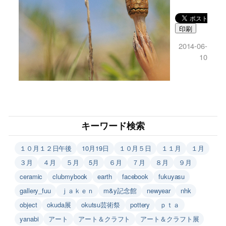
印刷
2014-06-
10
キーワード検索
１０月１２日午後
10月19日
１０月５日
１１月
１月
３月
４月
５月
5月
６月
７月
８月
９月
ceramic
clubmybook
earth
facebook
fukuyasu
gallery_fuu
ｊａｋｅｎ
m&y記念館
newyear
nhk
object
okuda展
okutsu芸術祭
pottery
ｐｔａ
yanabi
アート
アート＆クラフト
アート＆クラフト展