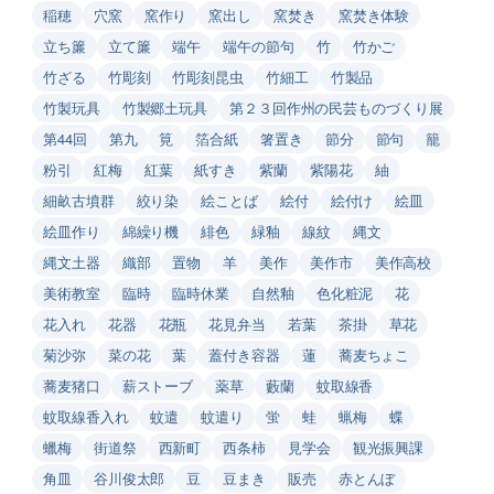
稲穂
穴窯
窯作り
窯出し
窯焚き
窯焚き体験
立ち簾
立て簾
端午
端午の節句
竹
竹かご
竹ざる
竹彫刻
竹彫刻昆虫
竹細工
竹製品
竹製玩具
竹製郷土玩具
第２３回作州の民芸ものづくり展
第44回
第九
筧
箔合紙
箸置き
節分
節句
籠
粉引
紅梅
紅葉
紙すき
紫蘭
紫陽花
紬
細畝古墳群
絞り染
絵ことば
絵付
絵付け
絵皿
絵皿作り
綿繰り機
緋色
緑釉
線紋
縄文
縄文土器
織部
置物
羊
美作
美作市
美作高校
美術教室
臨時
臨時休業
自然釉
色化粧泥
花
花入れ
花器
花瓶
花見弁当
若葉
茶掛
草花
菊沙弥
菜の花
葉
蓋付き容器
蓮
蕎麦ちょこ
蕎麦猪口
薪ストーブ
薬草
藪蘭
蚊取線香
蚊取線香入れ
蚊遣
蚊遣り
蛍
蛙
蝋梅
蝶
蠟梅
街道祭
西新町
西条柿
見学会
観光振興課
角皿
谷川俊太郎
豆
豆まき
販売
赤とんぼ