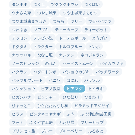
タンポポ
つくし
ツクツクボウシ
つくばい
ツナさん家
つやま城東
つやま城東まちかつ
つやま城東まち歩き
つらら
ツリー
つるべバケツ
つわぶき
ツワブキ
ティーカップ
ティーポット
テッセン
テレビ小説
トーテムポール
とうげい
ドクダミ
トラクター
トルコブルー
トンボ
ナツツバキ
ななこ垣
ナンテン
ネコジャラシ
ノースビレッジ
のれん
ハーベストムーン
バイカウツギ
ハクラン
ハグロトンボ
バショウカジキ
パッチワーク
バッフルプレート
ハニワ
はにわ
パラソル
ハンゲショウ
ピアノ教室
ビアマグ
ヒイラギ
ヒガンバナ
ピッチャー
ひな祭り
ひまわり
ひょっとこ
ひらたたねなし柿
ピラミッドアジサイ
ヒラメ
ピンクネコヤナギ
ふう
ふう津山陶芸工房
フォト
ふくやす工房
ふたり展
フリーカップ
プリンセス雅
ブルー
ブルーベリー
ふるさと