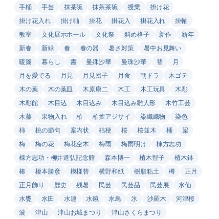
手桶
手芸
抹茶碗
抹茶茶碗
授業
掛け花
掛け花入れ
掛け軸
掛花
掛花入
掛花入れ
掛軸
教室
文化展示ホール
文化祭
斜め格子
新作
新年
新春
新緑
春
春の器
暑さ対策
暑中お見舞い
暖簾
暮らし
書
曼殊沙華
曼珠沙華
替
月
月を愛でる
月見
月見団子
月食
朝ドラ
木ゴテ
木の葉
木の葉皿
木原康二
木工
木工玩具
木彫
木彫館
木目込
木目込み
木目込み雛人形
木竹工芸
木藤
果物入れ
柏
柏葉アジサイ
染織織物
染色
柿
桃の節句
案内状
桔梗
桜
桜並木
桶
梁
梅
梅の花
梅花空木
梅雨
梅雨明け
棟方志功
棟方志功・柳井道弘記念館
森本博一
植木智子
植木鉢
椿
榎本勝彦
模様替
横野和紙
樹脂粘土
樽
正月
正月飾り
歴史
残暑
民芸
民芸品
民芸展
水仙
水甕
水田
水連
水鏡
水鳥
氷
沙羅木
河津桜
波
津山
津山お城まつり
津山さくらまつり