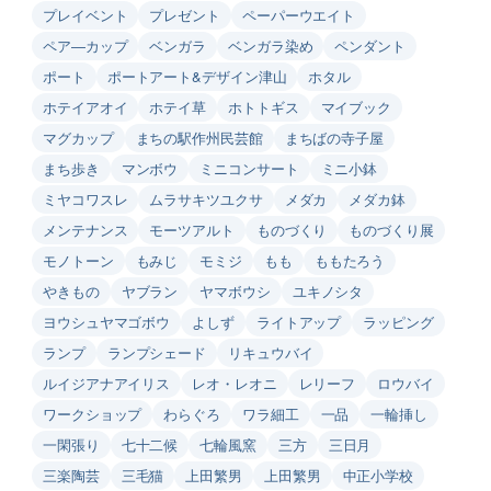
プレイベント
プレゼント
ペーパーウエイト
ペア―カップ
ベンガラ
ベンガラ染め
ペンダント
ポート
ポートアート&デザイン津山
ホタル
ホテイアオイ
ホテイ草
ホトトギス
マイブック
マグカップ
まちの駅作州民芸館
まちばの寺子屋
まち歩き
マンボウ
ミニコンサート
ミニ小鉢
ミヤコワスレ
ムラサキツユクサ
メダカ
メダカ鉢
メンテナンス
モーツアルト
ものづくり
ものづくり展
モノトーン
もみじ
モミジ
もも
ももたろう
やきもの
ヤブラン
ヤマボウシ
ユキノシタ
ヨウシュヤマゴボウ
よしず
ライトアップ
ラッピング
ランプ
ランプシェード
リキュウバイ
ルイジアナアイリス
レオ・レオニ
レリーフ
ロウバイ
ワークショップ
わらぐろ
ワラ細工
一品
一輪挿し
一閑張り
七十二候
七輪風窯
三方
三日月
三楽陶芸
三毛猫
上田繁男
上田繁男
中正小学校