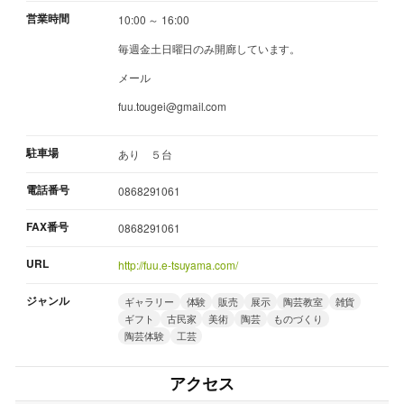
営業時間
10:00 ～ 16:00
毎週金土日曜日のみ開廊しています。
メール
fuu.tougei@gmail.com
駐車場
あり ５台
電話番号
0868291061
FAX番号
0868291061
URL
http://fuu.e-tsuyama.com/
ジャンル
ギャラリー
体験
販売
展示
陶芸教室
雑貨
ギフト
古民家
美術
陶芸
ものづくり
陶芸体験
工芸
アクセス