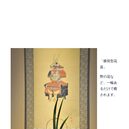
「横筒型花
器」
野の花な
ど、一輪あ
るだけで癒
されます。