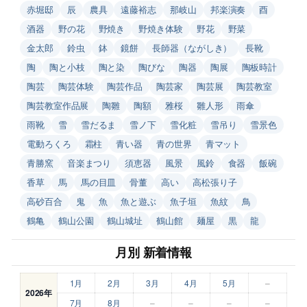
赤堀邸
辰
農具
遠藤裕志
那岐山
邦楽演奏
酉
酒器
野の花
野焼き
野焼き体験
野花
野菜
金太郎
鈴虫
鉢
鏡餅
長師器（ながしき）
長靴
陶
陶と小枝
陶と染
陶びな
陶器
陶展
陶板時計
陶芸
陶芸体験
陶芸作品
陶芸家
陶芸展
陶芸教室
陶芸教室作品展
陶雛
陶額
雅桜
雛人形
雨傘
雨靴
雪
雪だるま
雪ノ下
雪化粧
雪吊り
雪景色
電動ろくろ
霜柱
青い器
青の世界
青マット
青勝窯
音楽まつり
須恵器
風景
風鈴
食器
飯碗
香草
馬
馬の目皿
骨董
高い
高松張り子
高砂百合
鬼
魚
魚と遊ぶ
魚子垣
魚紋
鳥
鶴亀
鶴山公園
鶴山城址
鶴山館
麺屋
黒
龍
月別 新着情報
1月
2月
3月
4月
5月
–
2026年
7月
8月
–
–
–
–