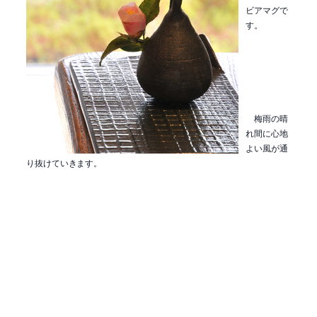
ビアマグで
す。
梅雨の晴
れ間に心地
よい風が通
り抜けていきます。