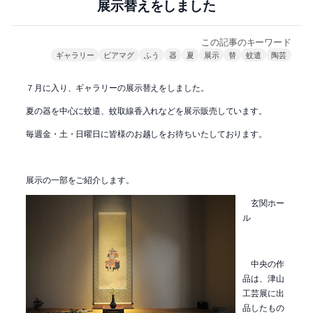
展示替えをしました
この記事のキーワード
ギャラリー
ビアマグ
ふう
器
夏
展示
替
蚊遣
陶芸
７月に入り、ギャラリーの展示替えをしました。
夏の器を中心に蚊遣、蚊取線香入れなどを展示販売しています。
毎週金・土・日曜日に皆様のお越しをお待ちいたしております。
展示の一部をご紹介します。
玄関ホー
ル
中央の作
品は、津山
工芸展に出
品したもの