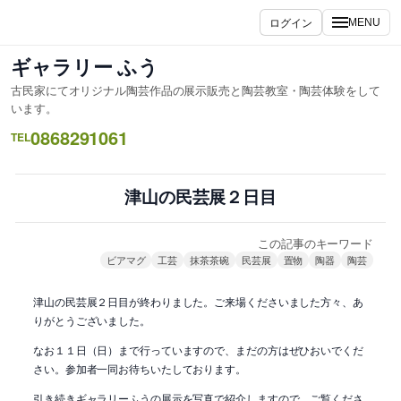
内
ログイン
MENU
容
を
ギャラリー ふう
ス
古民家にてオリジナル陶芸作品の展示販売と陶芸教室・陶芸体験をして
キ
います。
ッ
0868291061
TEL
プ
津山の民芸展２日目
この記事のキーワード
ビアマグ
工芸
抹茶茶碗
民芸展
置物
陶器
陶芸
津山の民芸展２日目が終わりました。ご来場くださいました方々、あ
りがとうございました。
なお１１日（日）まで行っていますので、まだの方はぜひおいでくだ
さい。参加者一同お待ちいたしております。
引き続きギャラリーふうの展示を写真で紹介しますので、ご覧くださ