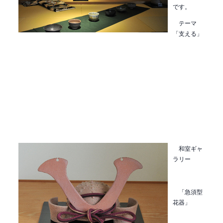
です。
テーマ
「支える」
和室ギャ
ラリー
「急須型
花器」