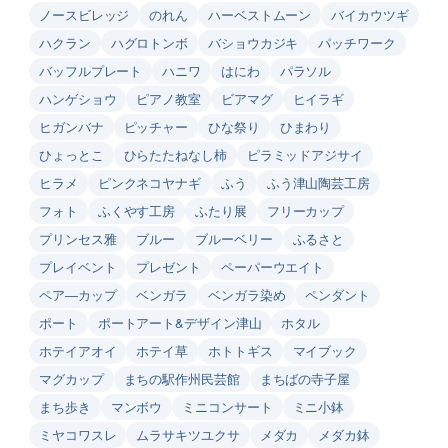
ノースビレッジ
のれん
ハーベストムーン
バイカウツギ
ハクラン
ハグロトンボ
バショウカジキ
パッチワーク
バッフルプレート
ハニワ
はにわ
パラソル
ハンゲショウ
ピアノ教室
ビアマグ
ヒイラギ
ヒガンバナ
ピッチャー
ひな祭り
ひまわり
ひょっとこ
ひらたたねなし柿
ピラミッドアジサイ
ヒラメ
ピンクネコヤナギ
ふう
ふう津山陶芸工房
フォト
ふくやす工房
ふたり展
フリーカップ
プリンセス雅
ブルー
ブルーベリー
ふるさと
プレイベント
プレゼント
ペーパーウエイト
ペア―カップ
ベンガラ
ベンガラ染め
ペンダント
ポート
ポートアート&デザイン津山
ホタル
ホテイアオイ
ホテイ草
ホトトギス
マイブック
マグカップ
まちの駅作州民芸館
まちばの寺子屋
まち歩き
マンボウ
ミニコンサート
ミニ小鉢
ミヤコワスレ
ムラサキツユクサ
メダカ
メダカ鉢