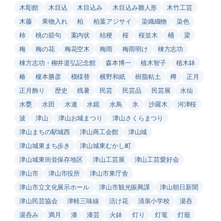
木彫館
木目込
木目込み
木目込み雛人形
木竹工芸
木藤
果物入れ
柏
柏葉アジサイ
染織織物
染色
柿
桃の節句
案内状
桔梗
桜
桜並木
桶
梁
梅
梅の花
梅花空木
梅雨
梅雨明け
棟方志功
棟方志功・柳井道弘記念館
森本博一
植木智子
植木鉢
椿
榎本勝彦
模様替
横野和紙
樹脂粘土
樽
正月
正月飾り
歴史
残暑
民芸
民芸品
民芸展
水仙
水甕
水田
水連
水鏡
水鳥
氷
沙羅木
河津桜
波
津山
津山お城まつり
津山さくらまつり
津山まちの駅城西
津山商工会館
津山城
津山城東まち歩き
津山城東むかし町
津山城東街並保存地区
津山工芸展
津山工芸愛好会
津山市
津山市役所
津山市東庁舎
津山市立文化展示ホール
津山市観光振興課
津山朝日新聞
津山民芸協会
津軽三味線
活け花
清泉小学校
湯呑
湯呑み
満月
漆
漆芸
火鉢
灯り
灯篭
灯籠