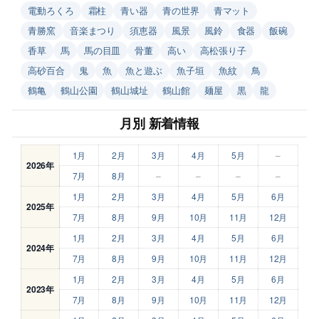
電動ろくろ
霜柱
青い器
青の世界
青マット
青勝窯
音楽まつり
須恵器
風景
風鈴
食器
飯碗
香草
馬
馬の目皿
骨董
高い
高松張り子
高砂百合
鬼
魚
魚と遊ぶ
魚子垣
魚紋
鳥
鶴亀
鶴山公園
鶴山城址
鶴山館
麺屋
黒
龍
月別 新着情報
1月
2月
3月
4月
5月
–
2026年
7月
8月
–
–
–
–
1月
2月
3月
4月
5月
6月
2025年
7月
8月
9月
10月
11月
12月
1月
2月
3月
4月
5月
6月
2024年
7月
8月
9月
10月
11月
12月
1月
2月
3月
4月
5月
6月
2023年
7月
8月
9月
10月
11月
12月