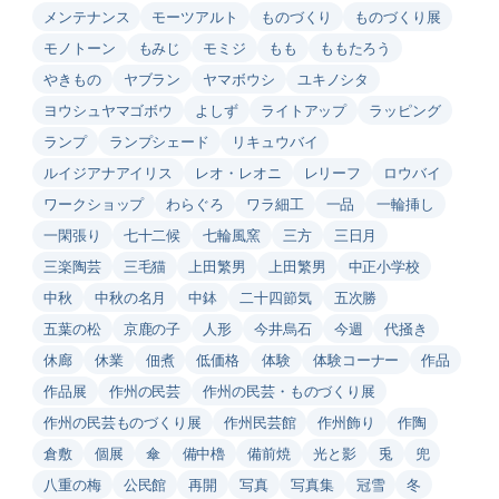
メンテナンス
モーツアルト
ものづくり
ものづくり展
モノトーン
もみじ
モミジ
もも
ももたろう
やきもの
ヤブラン
ヤマボウシ
ユキノシタ
ヨウシュヤマゴボウ
よしず
ライトアップ
ラッピング
ランプ
ランプシェード
リキュウバイ
ルイジアナアイリス
レオ・レオニ
レリーフ
ロウバイ
ワークショップ
わらぐろ
ワラ細工
一品
一輪挿し
一閑張り
七十二候
七輪風窯
三方
三日月
三楽陶芸
三毛猫
上田繁男
上田繁男
中正小学校
中秋
中秋の名月
中鉢
二十四節気
五次勝
五葉の松
京鹿の子
人形
今井烏石
今週
代掻き
休廊
休業
佃煮
低価格
体験
体験コーナー
作品
作品展
作州の民芸
作州の民芸・ものづくり展
作州の民芸ものづくり展
作州民芸館
作州飾り
作陶
倉敷
個展
傘
備中櫓
備前焼
光と影
兎
兜
八重の梅
公民館
再開
写真
写真集
冠雪
冬