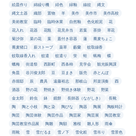
絵皿作り
綿繰り機
緋色
緑釉
線紋
縄文
縄文土器
織部
置物
羊
美作
美作市
美作高校
美術教室
臨時
臨時休業
自然釉
色化粧泥
花
花入れ
花器
花瓶
花見弁当
若葉
茶掛
草花
菊沙弥
菜の花
葉
蓋付き容器
蓮
蕎麦ちょこ
蕎麦猪口
薪ストーブ
薬草
藪蘭
蚊取線香
蚊取線香入れ
蚊遣
蚊遣り
蛍
蛙
蝋梅
蝶
蠟梅
街道祭
西新町
西条柿
見学会
観光振興課
角皿
谷川俊太郎
豆
豆まき
販売
赤とんぼ
赤堀邸
辰
農具
遠藤裕志
那岐山
邦楽演奏
酉
酒器
野の花
野焼き
野焼き体験
野花
野菜
金太郎
鈴虫
鉢
鏡餅
長師器（ながしき）
長靴
陶
陶と小枝
陶と染
陶びな
陶器
陶展
陶板時計
陶芸
陶芸体験
陶芸作品
陶芸家
陶芸展
陶芸教室
陶芸教室作品展
陶雛
陶額
雅桜
雛人形
雨傘
雨靴
雪
雪だるま
雪ノ下
雪化粧
雪吊り
雪景色