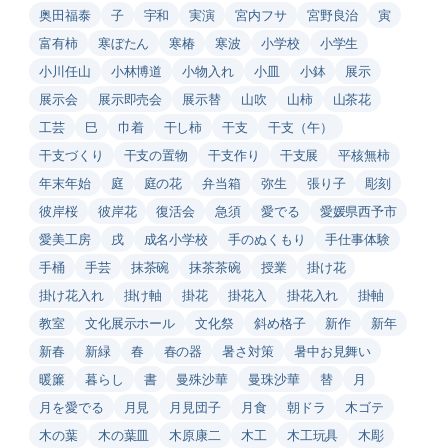
奥田福泰
子
宇和
実演
宮内フサ
宮野良治
寅
富有柿
寒ぼたん
寒椿
寒波
小学校
小学生
小川任山
小林博道
小物入れ
小皿
小鉢
展示
展示会
展示即売会
展示替
山吹
山柿
山茶花
工芸
巳
巾着
干し柿
干支
干支（午）
干支づくり
干支の置物
干支作り
干支展
平核無柿
年末年始
庭
庭の花
弁当箱
弥生
張り子
彫刻
彼岸桜
彼岸花
復活会
急須
愛でる
愛媛県西予市
愛美工房
戌
成名小学校
手のぬくもり
手仕事体験
手桶
手芸
抹茶碗
抹茶茶碗
授業
掛け花
掛け花入れ
掛け軸
掛花
掛花入
掛花入れ
掛軸
教室
文化展示ホール
文化祭
斜め格子
新作
新年
新春
新緑
春
春の器
暑さ対策
暑中お見舞い
暖簾
暮らし
書
曼殊沙華
曼珠沙華
替
月
月を愛でる
月見
月見団子
月食
朝ドラ
木ゴテ
木の葉
木の葉皿
木原康二
木工
木工玩具
木彫