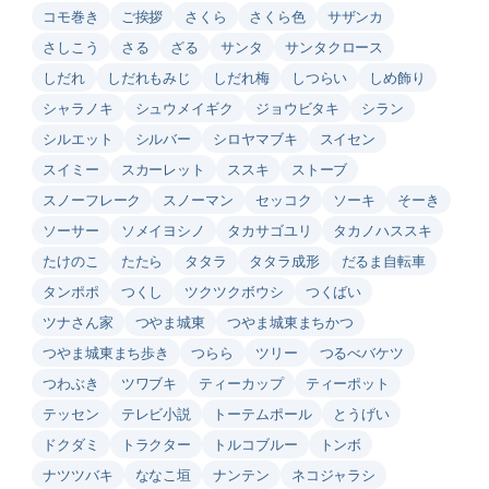
コモ巻き
ご挨拶
さくら
さくら色
サザンカ
さしこう
さる
ざる
サンタ
サンタクロース
しだれ
しだれもみじ
しだれ梅
しつらい
しめ飾り
シャラノキ
シュウメイギク
ジョウビタキ
シラン
シルエット
シルバー
シロヤマブキ
スイセン
スイミー
スカーレット
ススキ
ストーブ
スノーフレーク
スノーマン
セッコク
ソーキ
そーき
ソーサー
ソメイヨシノ
タカサゴユリ
タカノハススキ
たけのこ
たたら
タタラ
タタラ成形
だるま自転車
タンポポ
つくし
ツクツクボウシ
つくばい
ツナさん家
つやま城東
つやま城東まちかつ
つやま城東まち歩き
つらら
ツリー
つるべバケツ
つわぶき
ツワブキ
ティーカップ
ティーポット
テッセン
テレビ小説
トーテムポール
とうげい
ドクダミ
トラクター
トルコブルー
トンボ
ナツツバキ
ななこ垣
ナンテン
ネコジャラシ