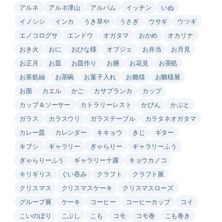
アルネ
アルネ津山
アルバム
イッチン
いぬ
イノシシ
インカ
うき草や
うさぎ
ウサギ
ウツギ
エノコログサ
エンドウ
オガタマ
おかめ
オカリナ
おき火
おに
おひな様
オブジェ
お弁当
お月見
お正月
お皿
お皿作り
お膳
お花見
お茶処
お茶処紬
お茶碗
お菓子入れ
お雛様
お雛様展
お面
カエル
かご
カサブランカ
カップ
カップ＆ソーサー
カトラリーレスト
かびん
かぶと
ガラス
カラスウリ
ガラステーブル
カラタネオガタマ
カレー皿
カレンダー
キキョウ
きじ
ギター
キブシ
ギャラリー
ぎゃらりー
ギャラリーふう
ぎゃらりーふう
ギャラリー十露
キョウカノコ
キリギリス
ぐい吞み
クラフト
クラフト展
クリスマス
クリスマスケーキ
クリスマスローズ
グループ展
ケーキ
コーヒー
コーヒーカップ
コイ
こいのぼり
こぶし
こも
コモ
コモ巻
こも巻き