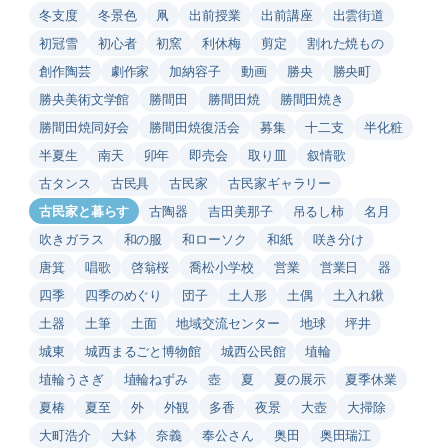
冬支度
冬景色
凧
出前授業
出前講座
出雲街道
初冠雪
初心者
初窯
利休梅
剪定
割れた焼もの
創作陶芸
劇作家
加納容子
動画
勝央
勝央町
勝央美術文学館
勝間田
勝間田焼
勝間田焼き
勝間田焼同好会
勝間田焼復活会
募集
十二支
半化粧
半夏生
南天
卯年
即売会
取り皿
叙情歌
古タンス
古民具
古民家
古民家ギャラリー
古民家と暮らす
古陶器
吉田美那子
吊るし柿
名月
吹きガラス
和の服
和ローソク
和紙
咲き分け
唐箕
唱歌
啓翁桜
喬松小学校
営業
営業日
器
四季
四季のめぐり
団子
土人形
土偶
土入れ鍬
土器
土筆
土面
地域交流センター
地球
坪井
城東
城西まるごと博物館
城西公民館
埴輪
埴輪うさぎ
埴輪ねずみ
壺
夏
夏の展示
夏季休業
夏椿
夏至
外
外観
多香
夜景
大壺
大掃除
大町浩介
大鉢
奈義
奉公さん
奥田
奥田瑞江