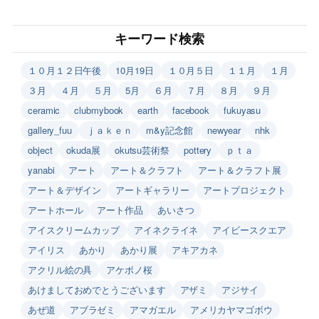
キーワード検索
１０月１２日午後
10月19日
１０月５日
１１月
１月
３月
４月
５月
5月
６月
７月
８月
９月
ceramic
clubmybook
earth
facebook
fukuyasu
gallery_fuu
ｊａｋｅｎ
m&y記念館
newyear
nhk
object
okuda展
okutsu芸術祭
pottery
ｐｔａ
yanabi
アート
アート＆クラフト
アート＆クラフト展
アート＆デザイン
アートギャラリー
アートプロジェクト
アートホール
アート作品
あいさつ
アイスクリームカップ
アイネクライネ
アイビースクエア
アイリス
あかり
あかり展
アキアカネ
アクリル絵の具
アケボノ桜
あけましておめでとうございます
アザミ
アジサイ
あぜ道
アブラゼミ
アマガエル
アメリカヤマゴボウ