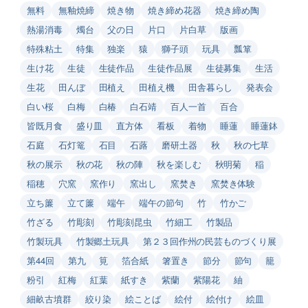
無料
無釉焼締
焼き物
焼き締め花器
焼き締め陶
熱湯消毒
燭台
父の日
片口
片白草
版画
特殊粘土
特集
独楽
猿
獅子頭
玩具
瓢箪
生け花
生徒
生徒作品
生徒作品展
生徒募集
生活
生花
田んぼ
田植え
田植え機
田舎暮らし
発表会
白い桜
白梅
白椿
白石靖
百人一首
百合
皆既月食
盛り皿
直方体
看板
着物
睡蓮
睡蓮鉢
石庭
石灯篭
石目
石蕗
磨研土器
秋
秋の七草
秋の展示
秋の花
秋の陣
秋を楽しむ
秋明菊
稲
稲穂
穴窯
窯作り
窯出し
窯焚き
窯焚き体験
立ち簾
立て簾
端午
端午の節句
竹
竹かご
竹ざる
竹彫刻
竹彫刻昆虫
竹細工
竹製品
竹製玩具
竹製郷土玩具
第２３回作州の民芸ものづくり展
第44回
第九
筧
箔合紙
箸置き
節分
節句
籠
粉引
紅梅
紅葉
紙すき
紫蘭
紫陽花
紬
細畝古墳群
絞り染
絵ことば
絵付
絵付け
絵皿