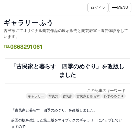
内
ログイン
MENU
容
を
ギャラリー ふう
ス
古民家にてオリジナル陶芸作品の展示販売と陶芸教室・陶芸体験をして
キ
います。
ッ
0868291061
TEL
プ
「古民家と暮らす 四季のめぐり」を改版し
ました
この記事のキーワード
ギャラリー
写真集
古民家
古民家と暮らす
四季のめぐり
「古民家と暮らす 四季のめぐり」を改版しました。
前回の版を改訂した第二版をマイブックのギャラリーにアップしてい
ますので