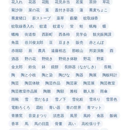
花入れ
花器
花瓶
花見弁当
若葉
茶掛
草花
菊沙弥
菜の花
葉
蓋付き容器
蓮
蕎麦ちょこ
蕎麦猪口
薪ストーブ
薬草
藪蘭
蚊取線香
蚊取線香入れ
蚊遣
蚊遣り
蛍
蛙
蝋梅
蝶
蠟梅
街道祭
西新町
西条柿
見学会
観光振興課
角皿
谷川俊太郎
豆
豆まき
販売
赤とんぼ
赤堀邸
辰
農具
遠藤裕志
那岐山
邦楽演奏
酉
酒器
野の花
野焼き
野焼き体験
野花
野菜
金太郎
鈴虫
鉢
鏡餅
長師器（ながしき）
長靴
陶
陶と小枝
陶と染
陶びな
陶器
陶展
陶板時計
陶芸
陶芸体験
陶芸作品
陶芸家
陶芸展
陶芸教室
陶芸教室作品展
陶雛
陶額
雅桜
雛人形
雨傘
雨靴
雪
雪だるま
雪ノ下
雪化粧
雪吊り
雪景色
電動ろくろ
霜柱
青い器
青の世界
青マット
青勝窯
音楽まつり
須恵器
風景
風鈴
食器
飯碗
香草
馬
馬の目皿
骨董
高い
高松張り子