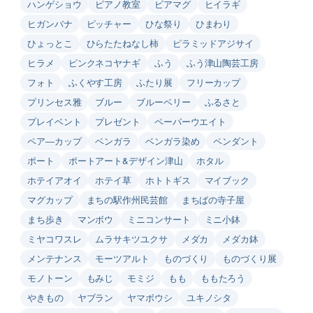
ハンゲショウ
ピアノ教室
ビアマグ
ヒイラギ
ヒガンバナ
ピッチャー
ひな祭り
ひまわり
ひょっとこ
ひらたたねなし柿
ピラミッドアジサイ
ヒラメ
ピンクネコヤナギ
ふう
ふう津山陶芸工房
フォト
ふくやす工房
ふたり展
フリーカップ
プリンセス雅
ブルー
ブルーベリー
ふるさと
プレイベント
プレゼント
ペーパーウエイト
ペア―カップ
ベンガラ
ベンガラ染め
ペンダント
ポート
ポートアート&デザイン津山
ホタル
ホテイアオイ
ホテイ草
ホトトギス
マイブック
マグカップ
まちの駅作州民芸館
まちばの寺子屋
まち歩き
マンボウ
ミニコンサート
ミニ小鉢
ミヤコワスレ
ムラサキツユクサ
メダカ
メダカ鉢
メンテナンス
モーツアルト
ものづくり
ものづくり展
モノトーン
もみじ
モミジ
もも
ももたろう
やきもの
ヤブラン
ヤマボウシ
ユキノシタ