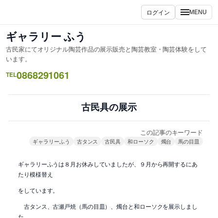
内
ログイン
MENU
容
を
ギャラリー ふう
ス
古民家にてオリジナル陶芸作品の展示販売と陶芸教室・陶芸体験をして
キ
います。
ッ
0868291061
TEL
プ
古民具の展示
この記事のキーワード
ギャラリーふう
古タンス
古民具
和ローソク
燭台
馬の目皿
ギャラリーふうは８月お休みしていましたが、９月から再開するにあ
たり模様替え
をしています。
古タンス、古瀬戸焼（馬の目皿）、燭台と和ローソクを展示しまし
た。