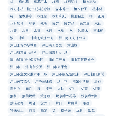
梅
梅の花
梅花空木
梅雨
梅雨明け
棟方志功
棟方志功・柳井道弘記念館
森本博一
植木智子
植木鉢
椿
榎本勝彦
模様替
横野和紙
樹脂粘土
樽
正月
正月飾り
歴史
残暑
民芸
民芸品
民芸展
水仙
水甕
水田
水連
水鏡
水鳥
氷
沙羅木
河津桜
波
津山
津山お城まつり
津山さくらまつり
津山まちの駅城西
津山商工会館
津山城
津山城東まち歩き
津山城東むかし町
津山城東街並保存地区
津山工芸展
津山工芸愛好会
津山市
津山市役所
津山市東庁舎
津山市立文化展示ホール
津山市観光振興課
津山朝日新聞
津山民芸協会
津軽三味線
活け花
清泉小学校
湯呑
湯呑み
満月
漆
漆芸
火鉢
灯り
灯篭
灯籠
無料
無釉焼締
焼き物
焼き締め花器
焼き締め陶
熱湯消毒
燭台
父の日
片口
片白草
版画
特殊粘土
特集
独楽
猿
獅子頭
玩具
瓢箪