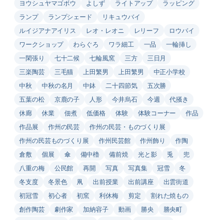
ヨウシュヤマゴボウ
よしず
ライトアップ
ラッピング
ランプ
ランプシェード
リキュウバイ
ルイジアナアイリス
レオ・レオニ
レリーフ
ロウバイ
ワークショップ
わらぐろ
ワラ細工
一品
一輪挿し
一閑張り
七十二候
七輪風窯
三方
三日月
三楽陶芸
三毛猫
上田繁男
上田繁男
中正小学校
中秋
中秋の名月
中鉢
二十四節気
五次勝
五葉の松
京鹿の子
人形
今井烏石
今週
代掻き
休廊
休業
佃煮
低価格
体験
体験コーナー
作品
作品展
作州の民芸
作州の民芸・ものづくり展
作州の民芸ものづくり展
作州民芸館
作州飾り
作陶
倉敷
個展
傘
備中櫓
備前焼
光と影
兎
兜
八重の梅
公民館
再開
写真
写真集
冠雪
冬
冬支度
冬景色
凧
出前授業
出前講座
出雲街道
初冠雪
初心者
初窯
利休梅
剪定
割れた焼もの
創作陶芸
劇作家
加納容子
動画
勝央
勝央町