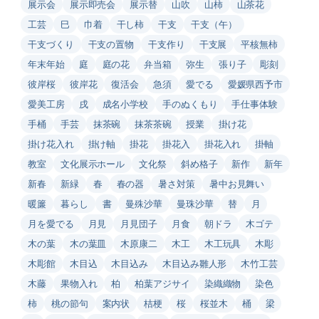
展示会
展示即売会
展示替
山吹
山柿
山茶花
工芸
巳
巾着
干し柿
干支
干支（午）
干支づくり
干支の置物
干支作り
干支展
平核無柿
年末年始
庭
庭の花
弁当箱
弥生
張り子
彫刻
彼岸桜
彼岸花
復活会
急須
愛でる
愛媛県西予市
愛美工房
戌
成名小学校
手のぬくもり
手仕事体験
手桶
手芸
抹茶碗
抹茶茶碗
授業
掛け花
掛け花入れ
掛け軸
掛花
掛花入
掛花入れ
掛軸
教室
文化展示ホール
文化祭
斜め格子
新作
新年
新春
新緑
春
春の器
暑さ対策
暑中お見舞い
暖簾
暮らし
書
曼殊沙華
曼珠沙華
替
月
月を愛でる
月見
月見団子
月食
朝ドラ
木ゴテ
木の葉
木の葉皿
木原康二
木工
木工玩具
木彫
木彫館
木目込
木目込み
木目込み雛人形
木竹工芸
木藤
果物入れ
柏
柏葉アジサイ
染織織物
染色
柿
桃の節句
案内状
桔梗
桜
桜並木
桶
梁