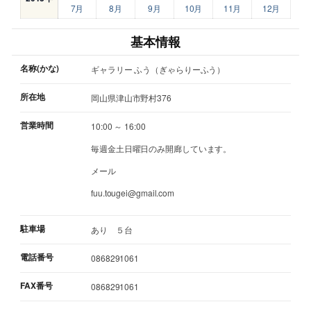
7月
8月
9月
10月
11月
12月
基本情報
名称(かな)
ギャラリー ふう（ぎゃらりーふう）
所在地
岡山県津山市野村376
営業時間
10:00 ～ 16:00
毎週金土日曜日のみ開廊しています。
メール
fuu.tougei@gmail.com
駐車場
あり ５台
電話番号
0868291061
FAX番号
0868291061