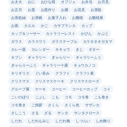
おき火
おに
おひな様
オブジェ
お弁当
お月見
お正月
お皿
お皿作り
お膳
お花見
お茶処
お茶処紬
お茶碗
お菓子入れ
お雛様
お雛様展
お面
カエル
かご
カサブランカ
カップ
カップ＆ソーサー
カトラリーレスト
かびん
かぶと
ガラス
カラスウリ
ガラステーブル
カラタネオガタマ
カレー皿
カレンダー
キキョウ
きじ
ギター
キブシ
ギャラリー
ぎゃらりー
ギャラリーふう
ぎゃらりーふう
ギャラリー十露
キョウカノコ
キリギリス
ぐい吞み
クラフト
クラフト展
クリスマス
クリスマスケーキ
クリスマスローズ
グループ展
ケーキ
コーヒー
コーヒーカップ
コイ
こいのぼり
こぶし
こも
コモ
コモ巻
こも巻き
コモ巻き
ご挨拶
さくら
さくら色
サザンカ
さしこう
さる
ざる
サンタ
サンタクロース
しだれ
しだれもみじ
しだれ梅
しつらい
しめ飾り