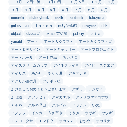
１０月１２日午後
10月19日
１０月５日
１１月
１月
３月
４月
５月
5月
６月
７月
８月
９月
ceramic
clubmybook
earth
facebook
fukuyasu
gallery_fuu
ｊａｋｅｎ
m&y記念館
newyear
nhk
object
okuda展
okutsu芸術祭
pottery
ｐｔａ
yanabi
アート
アート＆クラフト
アート＆クラフト展
アート＆デザイン
アートギャラリー
アートプロジェクト
アートホール
アート作品
あいさつ
アイスクリームカップ
アイネクライネ
アイビースクエア
アイリス
あかり
あかり展
アキアカネ
アクリル絵の具
アケボノ桜
あけましておめでとうございます
アザミ
アジサイ
あぜ道
アブラゼミ
アマガエル
アメリカヤマゴボウ
アルネ
アルネ津山
アルバム
イッチン
いぬ
イノシシ
インカ
うき草や
うさぎ
ウサギ
ウツギ
エノコログサ
エンドウ
オガタマ
おかめ
オカリナ