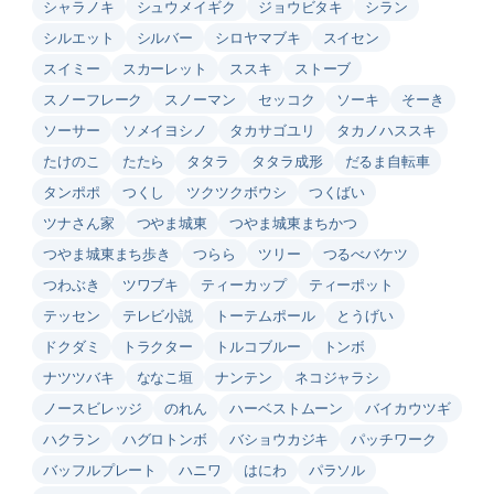
シャラノキ
シュウメイギク
ジョウビタキ
シラン
シルエット
シルバー
シロヤマブキ
スイセン
スイミー
スカーレット
ススキ
ストーブ
スノーフレーク
スノーマン
セッコク
ソーキ
そーき
ソーサー
ソメイヨシノ
タカサゴユリ
タカノハススキ
たけのこ
たたら
タタラ
タタラ成形
だるま自転車
タンポポ
つくし
ツクツクボウシ
つくばい
ツナさん家
つやま城東
つやま城東まちかつ
つやま城東まち歩き
つらら
ツリー
つるべバケツ
つわぶき
ツワブキ
ティーカップ
ティーポット
テッセン
テレビ小説
トーテムポール
とうげい
ドクダミ
トラクター
トルコブルー
トンボ
ナツツバキ
ななこ垣
ナンテン
ネコジャラシ
ノースビレッジ
のれん
ハーベストムーン
バイカウツギ
ハクラン
ハグロトンボ
バショウカジキ
パッチワーク
バッフルプレート
ハニワ
はにわ
パラソル