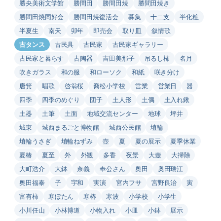
勝央美術文学館
勝間田
勝間田焼
勝間田焼き
勝間田焼同好会
勝間田焼復活会
募集
十二支
半化粧
半夏生
南天
卯年
即売会
取り皿
叙情歌
古タンス
古民具
古民家
古民家ギャラリー
古民家と暮らす
古陶器
吉田美那子
吊るし柿
名月
吹きガラス
和の服
和ローソク
和紙
咲き分け
唐箕
唱歌
啓翁桜
喬松小学校
営業
営業日
器
四季
四季のめぐり
団子
土人形
土偶
土入れ鍬
土器
土筆
土面
地域交流センター
地球
坪井
城東
城西まるごと博物館
城西公民館
埴輪
埴輪うさぎ
埴輪ねずみ
壺
夏
夏の展示
夏季休業
夏椿
夏至
外
外観
多香
夜景
大壺
大掃除
大町浩介
大鉢
奈義
奉公さん
奥田
奥田瑞江
奥田福泰
子
宇和
実演
宮内フサ
宮野良治
寅
富有柿
寒ぼたん
寒椿
寒波
小学校
小学生
小川任山
小林博道
小物入れ
小皿
小鉢
展示