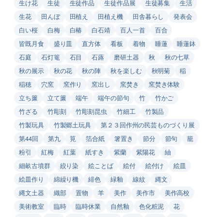
生け花
生徒
生徒作品
生徒作品展
生徒募集
生活
生花
田んぼ
田植え
田植え機
田舎暮らし
発表会
白い桜
白梅
白椿
白石靖
百人一首
百合
皆既月食
盛り皿
直方体
看板
着物
睡蓮
睡蓮鉢
石庭
石灯篭
石目
石蕗
磨研土器
秋
秋の七草
秋の展示
秋の花
秋の陣
秋を楽しむ
秋明菊
稲
稲穂
穴窯
窯作り
窯出し
窯焚き
窯焚き体験
立ち簾
立て簾
端午
端午の節句
竹
竹かご
竹ざる
竹彫刻
竹彫刻昆虫
竹細工
竹製品
竹製玩具
竹製郷土玩具
第２３回作州の民芸ものづくり展
第44回
第九
筧
箔合紙
箸置き
節分
節句
籠
粉引
紅梅
紅葉
紙すき
紫蘭
紫陽花
紬
細畝古墳群
絞り染
絵ことば
絵付
絵付け
絵皿
絵皿作り
綿繰り機
緋色
緑釉
線紋
縄文
縄文土器
織部
置物
羊
美作
美作市
美作高校
美術教室
臨時
臨時休業
自然釉
色化粧泥
花