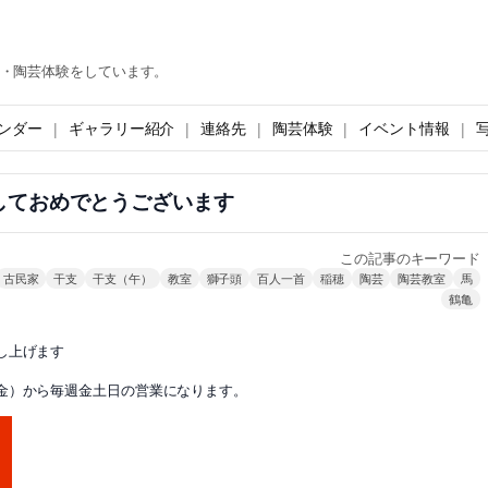
・陶芸体験をしています。
ンダー
ギャラリー紹介
連絡先
陶芸体験
イベント情報
しておめでとうございます
この記事のキーワード
古民家
干支
干支（午）
教室
獅子頭
百人一首
稲穂
陶芸
陶芸教室
馬
鶴亀
し上げます
金）から毎週金土日の営業になります。