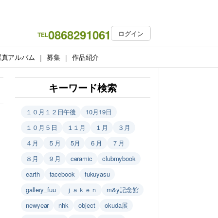
0868291061
ログイン
TEL
写真アルバム
募集
作品紹介
キーワード検索
１０月１２日午後
10月19日
１０月５日
１１月
１月
３月
４月
５月
5月
６月
７月
８月
９月
ceramic
clubmybook
earth
facebook
fukuyasu
gallery_fuu
ｊａｋｅｎ
m&y記念館
newyear
nhk
object
okuda展