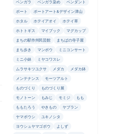
ベンガラ
ベンガラ染め
ペンダント
ポート
ポートアート&デザイン津山
ホタル
ホテイアオイ
ホテイ草
ホトトギス
マイブック
マグカップ
まちの駅作州民芸館
まちばの寺子屋
まち歩き
マンボウ
ミニコンサート
ミニ小鉢
ミヤコワスレ
ムラサキツユクサ
メダカ
メダカ鉢
メンテナンス
モーツアルト
ものづくり
ものづくり展
モノトーン
もみじ
モミジ
もも
ももたろう
やきもの
ヤブラン
ヤマボウシ
ユキノシタ
ヨウシュヤマゴボウ
よしず