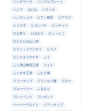
パッチワーク
バッフルプレート
ハニワ
はにわ
パラソル
ハンゲショウ
ピアノ教室
ビアマグ
ヒイラギ
ヒガンバナ
ピッチャー
ひな祭り
ひまわり
ひょっとこ
ひらたたねなし柿
ピラミッドアジサイ
ヒラメ
ピンクネコヤナギ
ふう
ふう津山陶芸工房
フォト
ふくやす工房
ふたり展
フリーカップ
プリンセス雅
ブルー
ブルーベリー
ふるさと
プレイベント
プレゼント
ペーパーウエイト
ペア―カップ