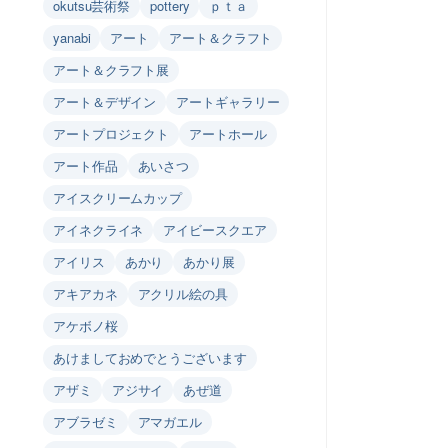
okutsu芸術祭
pottery
ｐｔａ
yanabi
アート
アート＆クラフト
アート＆クラフト展
アート＆デザイン
アートギャラリー
アートプロジェクト
アートホール
アート作品
あいさつ
アイスクリームカップ
アイネクライネ
アイビースクエア
アイリス
あかり
あかり展
アキアカネ
アクリル絵の具
アケボノ桜
あけましておめでとうございます
アザミ
アジサイ
あぜ道
アブラゼミ
アマガエル