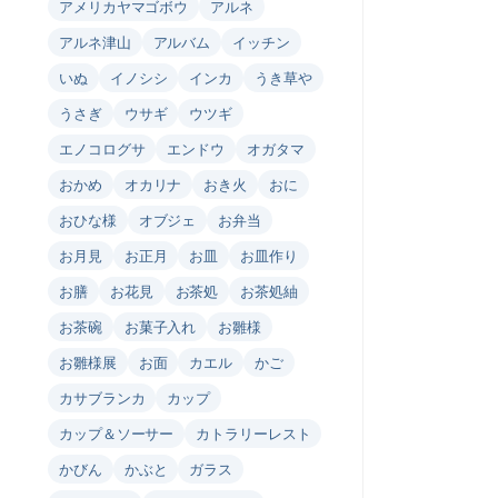
アメリカヤマゴボウ
アルネ
アルネ津山
アルバム
イッチン
いぬ
イノシシ
インカ
うき草や
うさぎ
ウサギ
ウツギ
エノコログサ
エンドウ
オガタマ
おかめ
オカリナ
おき火
おに
おひな様
オブジェ
お弁当
お月見
お正月
お皿
お皿作り
お膳
お花見
お茶処
お茶処紬
お茶碗
お菓子入れ
お雛様
お雛様展
お面
カエル
かご
カサブランカ
カップ
カップ＆ソーサー
カトラリーレスト
かびん
かぶと
ガラス