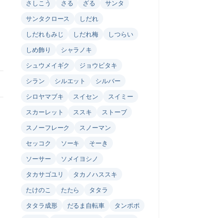
さしこう
さる
ざる
サンタ
サンタクロース
しだれ
しだれもみじ
しだれ梅
しつらい
しめ飾り
シャラノキ
シュウメイギク
ジョウビタキ
シラン
シルエット
シルバー
シロヤマブキ
スイセン
スイミー
スカーレット
ススキ
ストーブ
スノーフレーク
スノーマン
セッコク
ソーキ
そーき
ソーサー
ソメイヨシノ
タカサゴユリ
タカノハススキ
たけのこ
たたら
タタラ
タタラ成形
だるま自転車
タンポポ