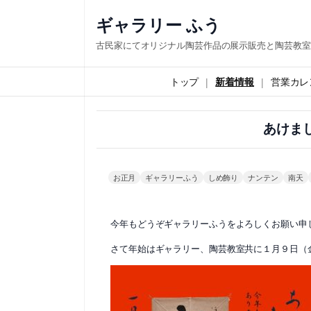
内
ギャラリー ふう
容
古民家にてオリジナル陶芸作品の展示販売と陶芸教室
を
ス
トップ
新着情報
営業カレ
キ
ッ
あけま
プ
お正月
ギャラリーふう
しめ飾り
ナンテン
南天
今年もどうぞギャラリーふうをよろしくお願い申
さて年始はギャラリー、陶芸教室共に１月９日（