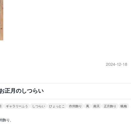
2024-12-18
お正月のしつらい
月
ギャラリーふう
しつらい
ひょっとこ
作州飾り
凧
南天
正月飾り
蝋梅
州飾り、