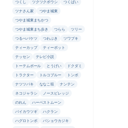
つくし
ツクツクボウシ
つくばい
ツナさん家
つやま城東
つやま城東まちかつ
つやま城東まち歩き
つらら
ツリー
つるべバケツ
つわぶき
ツワブキ
ティーカップ
ティーポット
テッセン
テレビ小説
トーテムポール
とうげい
ドクダミ
トラクター
トルコブルー
トンボ
ナツツバキ
ななこ垣
ナンテン
ネコジャラシ
ノースビレッジ
のれん
ハーベストムーン
バイカウツギ
ハクラン
ハグロトンボ
バショウカジキ