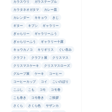
カラスウリ
ガラステーブル
カラタネオガタマ
カレー皿
カレンダー
キキョウ
きじ
ギター
キブシ
ギャラリー
ぎゃらりー
ギャラリーふう
ぎゃらりーふう
ギャラリー十露
キョウカノコ
キリギリス
ぐい吞み
クラフト
クラフト展
クリスマス
クリスマスケーキ
クリスマスローズ
グループ展
ケーキ
コーヒー
コーヒーカップ
コイ
こいのぼり
こぶし
こも
コモ
コモ巻
こも巻き
コモ巻き
ご挨拶
さくら
さくら色
サザンカ