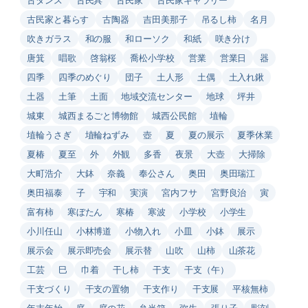
古民家と暮らす
古陶器
吉田美那子
吊るし柿
名月
吹きガラス
和の服
和ローソク
和紙
咲き分け
唐箕
唱歌
啓翁桜
喬松小学校
営業
営業日
器
四季
四季のめぐり
団子
土人形
土偶
土入れ鍬
土器
土筆
土面
地域交流センター
地球
坪井
城東
城西まるごと博物館
城西公民館
埴輪
埴輪うさぎ
埴輪ねずみ
壺
夏
夏の展示
夏季休業
夏椿
夏至
外
外観
多香
夜景
大壺
大掃除
大町浩介
大鉢
奈義
奉公さん
奥田
奥田瑞江
奥田福泰
子
宇和
実演
宮内フサ
宮野良治
寅
富有柿
寒ぼたん
寒椿
寒波
小学校
小学生
小川任山
小林博道
小物入れ
小皿
小鉢
展示
展示会
展示即売会
展示替
山吹
山柿
山茶花
工芸
巳
巾着
干し柿
干支
干支（午）
干支づくり
干支の置物
干支作り
干支展
平核無柿
年末年始
庭
庭の花
弁当箱
弥生
張り子
彫刻