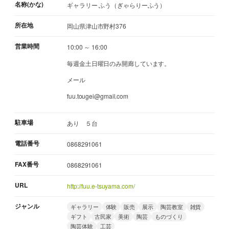
名称(かな)
ギャラリー ふう（ぎゃらりーふう）
所在地
岡山県津山市野村376
営業時間
10:00 ～ 16:00
毎週金土日曜日のみ開廊しています。
メール
fuu.tougei@gmail.com
駐車場
あり ５台
電話番号
0868291061
FAX番号
0868291061
URL
http://fuu.e-tsuyama.com/
ジャンル
ギャラリー
体験
販売
展示
陶芸教室
雑貨
ギフト
古民家
美術
陶芸
ものづくり
陶芸体験
工芸