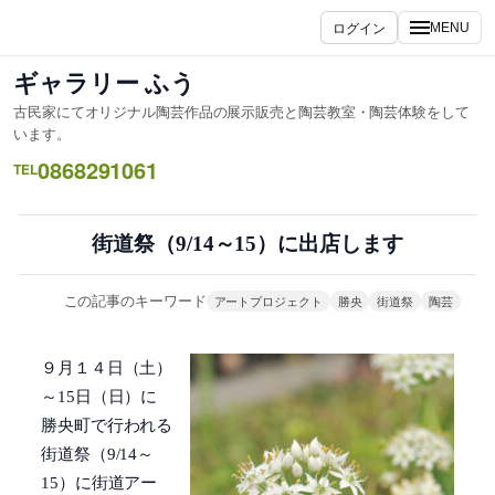
内
ログイン
MENU
容
を
ギャラリー ふう
ス
古民家にてオリジナル陶芸作品の展示販売と陶芸教室・陶芸体験をして
キ
います。
ッ
0868291061
TEL
プ
街道祭（9/14～15）に出店します
この記事のキーワード
アートプロジェクト
勝央
街道祭
陶芸
９月１４日（土）
～15日（日）に
勝央町で行われる
街道祭（9/14～
15）に街道アー