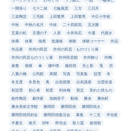
一閑張り
七十二候
七輪風窯
三方
三日月
三楽陶芸
三毛猫
上田繁男
上田繁男
中正小学校
中秋
中秋の名月
中鉢
二十四節気
五次勝
五葉の松
京鹿の子
人形
今井烏石
今週
代掻き
休廊
休業
佃煮
低価格
体験
体験コーナー
作品
作品展
作州の民芸
作州の民芸・ものづくり展
作州の民芸ものづくり展
作州民芸館
作州飾り
作陶
倉敷
個展
傘
備中櫓
備前焼
光と影
兎
兜
八重の梅
公民館
再開
写真
写真集
冠雪
冬
冬支度
冬景色
凧
出前授業
出前講座
出雲街道
初冠雪
初心者
初窯
利休梅
剪定
割れた焼もの
創作陶芸
劇作家
加納容子
動画
勝央
勝央町
勝央美術文学館
勝間田
勝間田焼
勝間田焼き
勝間田焼同好会
勝間田焼復活会
募集
十二支
半化粧
半夏生
南天
卯年
即売会
取り皿
叙情歌
古タンス
古民具
古民家
古民家ギャラリー