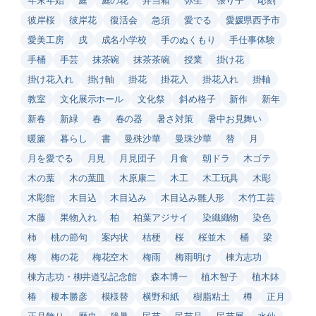
彼岸桜
彼岸花
復活会
急須
愛でる
愛媛県西予市
愛美工房
戌
成名小学校
手のぬくもり
手仕事体験
手桶
手芸
抹茶碗
抹茶茶碗
授業
掛け花
掛け花入れ
掛け軸
掛花
掛花入
掛花入れ
掛軸
教室
文化展示ホール
文化祭
斜め格子
新作
新年
新春
新緑
春
春の器
暑さ対策
暑中お見舞い
暖簾
暮らし
書
曼殊沙華
曼珠沙華
替
月
月を愛でる
月見
月見団子
月食
朝ドラ
木ゴテ
木の葉
木の葉皿
木原康二
木工
木工玩具
木彫
木彫館
木目込
木目込み
木目込み雛人形
木竹工芸
木藤
果物入れ
柏
柏葉アジサイ
染織織物
染色
柿
桃の節句
案内状
桔梗
桜
桜並木
桶
梁
梅
梅の花
梅花空木
梅雨
梅雨明け
棟方志功
棟方志功・柳井道弘記念館
森本博一
植木智子
植木鉢
椿
榎本勝彦
模様替
横野和紙
樹脂粘土
樽
正月
正月飾り
歴史
残暑
民芸
民芸品
民芸展
水仙