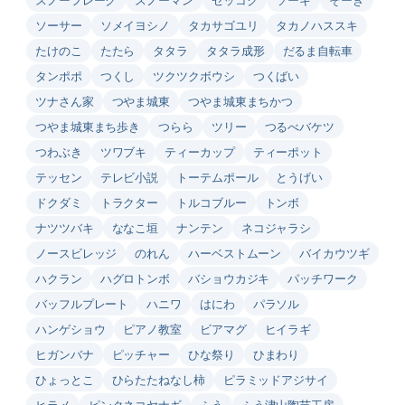
ソーサー
ソメイヨシノ
タカサゴユリ
タカノハススキ
たけのこ
たたら
タタラ
タタラ成形
だるま自転車
タンポポ
つくし
ツクツクボウシ
つくばい
ツナさん家
つやま城東
つやま城東まちかつ
つやま城東まち歩き
つらら
ツリー
つるべバケツ
つわぶき
ツワブキ
ティーカップ
ティーポット
テッセン
テレビ小説
トーテムポール
とうげい
ドクダミ
トラクター
トルコブルー
トンボ
ナツツバキ
ななこ垣
ナンテン
ネコジャラシ
ノースビレッジ
のれん
ハーベストムーン
バイカウツギ
ハクラン
ハグロトンボ
バショウカジキ
パッチワーク
バッフルプレート
ハニワ
はにわ
パラソル
ハンゲショウ
ピアノ教室
ビアマグ
ヒイラギ
ヒガンバナ
ピッチャー
ひな祭り
ひまわり
ひょっとこ
ひらたたねなし柿
ピラミッドアジサイ
ヒラメ
ピンクネコヤナギ
ふう
ふう津山陶芸工房