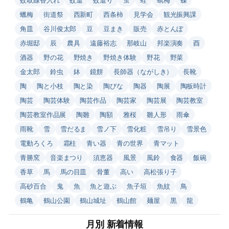
蠟梅
街道祭
西新町
西条柿
見学会
観光振興課
角皿
谷川俊太郎
豆
豆まき
販売
赤とんぼ
赤堀邸
辰
農具
遠藤裕志
那岐山
邦楽演奏
酉
酒器
野の花
野焼き
野焼き体験
野花
野菜
金太郎
鈴虫
鉢
鏡餅
長師器（ながしき）
長靴
陶
陶と小枝
陶と染
陶びな
陶器
陶展
陶板時計
陶芸
陶芸体験
陶芸作品
陶芸家
陶芸展
陶芸教室
陶芸教室作品展
陶雛
陶額
雅桜
雛人形
雨傘
雨靴
雪
雪だるま
雪ノ下
雪化粧
雪吊り
雪景色
電動ろくろ
霜柱
青い器
青の世界
青マット
青勝窯
音楽まつり
須恵器
風景
風鈴
食器
飯碗
香草
馬
馬の目皿
骨董
高い
高松張り子
高砂百合
鬼
魚
魚と遊ぶ
魚子垣
魚紋
鳥
鶴亀
鶴山公園
鶴山城址
鶴山館
麺屋
黒
龍
月別 新着情報