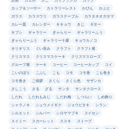
カップ＆ソーサー
カトラリーレスト
かびん
かぶと
ガラス
カラスウリ
ガラステーブル
カラタネオガタマ
カレー皿
カレンダー
キキョウ
きじ
ギター
キブシ
ギャラリー
ぎゃらりー
ギャラリーふう
ぎゃらりーふう
ギャラリー十露
キョウカノコ
キリギリス
ぐい吞み
クラフト
クラフト展
クリスマス
クリスマスケーキ
クリスマスローズ
グループ展
ケーキ
コーヒー
コーヒーカップ
コイ
こいのぼり
こぶし
こも
コモ
コモ巻
こも巻き
コモ巻き
ご挨拶
さくら
さくら色
サザンカ
さしこう
さる
ざる
サンタ
サンタクロース
しだれ
しだれもみじ
しだれ梅
しつらい
しめ飾り
シャラノキ
シュウメイギク
ジョウビタキ
シラン
シルエット
シルバー
シロヤマブキ
スイセン
スイミー
スカーレット
ススキ
ストーブ
スノーフレーク
スノーマン
セッコク
ソーキ
そーき