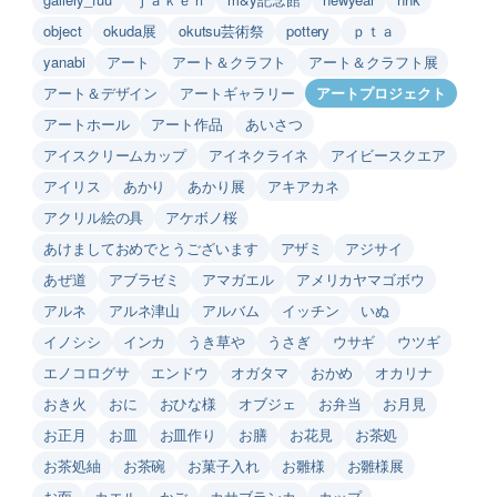
object
okuda展
okutsu芸術祭
pottery
ｐｔａ
yanabi
アート
アート＆クラフト
アート＆クラフト展
アート＆デザイン
アートギャラリー
アートプロジェクト
アートホール
アート作品
あいさつ
アイスクリームカップ
アイネクライネ
アイビースクエア
アイリス
あかり
あかり展
アキアカネ
アクリル絵の具
アケボノ桜
あけましておめでとうございます
アザミ
アジサイ
あぜ道
アブラゼミ
アマガエル
アメリカヤマゴボウ
アルネ
アルネ津山
アルバム
イッチン
いぬ
イノシシ
インカ
うき草や
うさぎ
ウサギ
ウツギ
エノコログサ
エンドウ
オガタマ
おかめ
オカリナ
おき火
おに
おひな様
オブジェ
お弁当
お月見
お正月
お皿
お皿作り
お膳
お花見
お茶処
お茶処紬
お茶碗
お菓子入れ
お雛様
お雛様展
お面
カエル
かご
カサブランカ
カップ