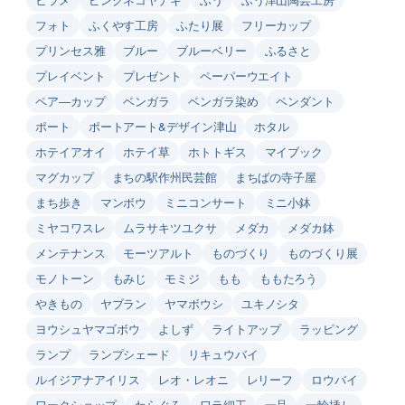
フォト
ふくやす工房
ふたり展
フリーカップ
プリンセス雅
ブルー
ブルーベリー
ふるさと
プレイベント
プレゼント
ペーパーウエイト
ペア―カップ
ベンガラ
ベンガラ染め
ペンダント
ポート
ポートアート&デザイン津山
ホタル
ホテイアオイ
ホテイ草
ホトトギス
マイブック
マグカップ
まちの駅作州民芸館
まちばの寺子屋
まち歩き
マンボウ
ミニコンサート
ミニ小鉢
ミヤコワスレ
ムラサキツユクサ
メダカ
メダカ鉢
メンテナンス
モーツアルト
ものづくり
ものづくり展
モノトーン
もみじ
モミジ
もも
ももたろう
やきもの
ヤブラン
ヤマボウシ
ユキノシタ
ヨウシュヤマゴボウ
よしず
ライトアップ
ラッピング
ランプ
ランプシェード
リキュウバイ
ルイジアナアイリス
レオ・レオニ
レリーフ
ロウバイ
ワークショップ
わらぐろ
ワラ細工
一品
一輪挿し