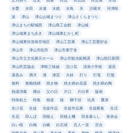
水甕
水田
水連
水鏡
水鳥
氷
沙羅木
河津桜
波
津山
津山お城まつり
津山さくらまつり
津山まちの駅城西
津山商工会館
津山城
津山城東まち歩き
津山城東むかし町
津山城東街並保存地区
津山工芸展
津山工芸愛好会
津山市
津山市役所
津山市東庁舎
津山市立文化展示ホール
津山市観光振興課
津山朝日新聞
津山民芸協会
津軽三味線
活け花
清泉小学校
湯呑
湯呑み
満月
漆
漆芸
火鉢
灯り
灯篭
灯籠
無料
無釉焼締
焼き物
焼き締め花器
焼き締め陶
熱湯消毒
燭台
父の日
片口
片白草
版画
特殊粘土
特集
独楽
猿
獅子頭
玩具
瓢箪
生け花
生徒
生徒作品
生徒作品展
生徒募集
生活
生花
田んぼ
田植え
田植え機
田舎暮らし
発表会
白い桜
白梅
白椿
白石靖
百人一首
百合
皆既月食
盛り皿
直方体
看板
着物
睡蓮
睡蓮鉢