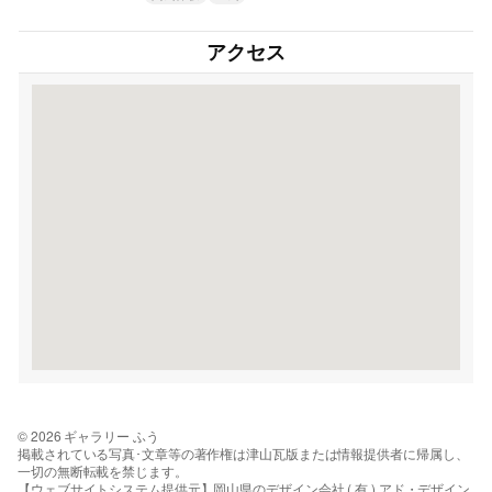
アクセス
© 2026 ギャラリー ふう
掲載されている写真･文章等の著作権は津山瓦版または情報提供者に帰属し、
一切の無断転載を禁じます。
【ウェブサイトシステム提供元】岡山県のデザイン会社 ( 有 ) アド・デザイン