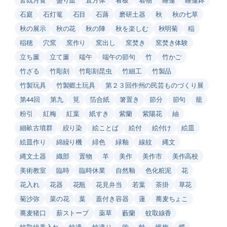
石庭
石灯篭
石目
石蕗
磨研土器
秋
秋の七草
秋の展示
秋の花
秋の陣
秋を楽しむ
秋明菊
稲
稲穂
穴窯
窯作り
窯出し
窯焚き
窯焚き体験
立ち簾
立て簾
端午
端午の節句
竹
竹かご
竹ざる
竹彫刻
竹彫刻昆虫
竹細工
竹製品
竹製玩具
竹製郷土玩具
第２３回作州の民芸ものづくり展
第44回
第九
筧
箔合紙
箸置き
節分
節句
籠
粉引
紅梅
紅葉
紙すき
紫蘭
紫陽花
紬
細畝古墳群
絞り染
絵ことば
絵付
絵付け
絵皿
絵皿作り
綿繰り機
緋色
緑釉
線紋
縄文
縄文土器
織部
置物
羊
美作
美作市
美作高校
美術教室
臨時
臨時休業
自然釉
色化粧泥
花
花入れ
花器
花瓶
花見弁当
若葉
茶掛
草花
菊沙弥
菜の花
葉
蓋付き容器
蓮
蕎麦ちょこ
蕎麦猪口
薪ストーブ
薬草
藪蘭
蚊取線香
蚊取線香入れ
蚊遣
蚊遣り
蛍
蛙
蝋梅
蝶