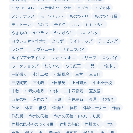
ミヤコワスレ
ムラサキツユクサ
メダカ
メダカ鉢
メンテナンス
モーツアルト
ものづくり
ものづくり展
モノトーン
もみじ
モミジ
もも
ももたろう
やきもの
ヤブラン
ヤマボウシ
ユキノシタ
ヨウシュヤマゴボウ
よしず
ライトアップ
ラッピング
ランプ
ランプシェード
リキュウバイ
ルイジアナアイリス
レオ・レオニ
レリーフ
ロウバイ
ワークショップ
わらぐろ
ワラ細工
一品
一輪挿し
一閑張り
七十二候
七輪風窯
三方
三日月
三楽陶芸
三毛猫
上田繁男
上田繁男
中正小学校
中秋
中秋の名月
中鉢
二十四節気
五次勝
五葉の松
京鹿の子
人形
今井烏石
今週
代掻き
休廊
休業
佃煮
低価格
体験
体験コーナー
作品
作品展
作州の民芸
作州の民芸・ものづくり展
作州の民芸ものづくり展
作州民芸館
作州飾り
作陶
倉敷
個展
傘
備中櫓
備前焼
光と影
兎
兜