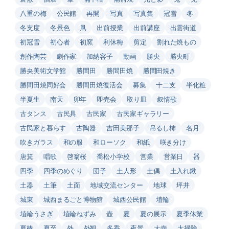
八重の梅
公民館
再開
写真
写真集
冠雪
冬
冬支度
冬景色
凧
出前授業
出前講座
出雲街道
初冠雪
初心者
初窯
利休梅
剪定
割れた焼もの
創作陶芸
劇作家
加納容子
動画
勝央
勝央町
勝央美術文学館
勝間田
勝間田焼
勝間田焼き
勝間田焼同好会
勝間田焼復活会
募集
十二支
半化粧
半夏生
南天
卯年
即売会
取り皿
叙情歌
古タンス
古民具
古民家
古民家ギャラリー
古民家と暮らす
古陶器
吉田美那子
吊るし柿
名月
吹きガラス
和の服
和ローソク
和紙
咲き分け
唐箕
唱歌
啓翁桜
喬松小学校
営業
営業日
器
四季
四季のめぐり
団子
土人形
土偶
土入れ鍬
土器
土筆
土面
地域交流センター
地球
坪井
城東
城西まるごと博物館
城西公民館
埴輪
埴輪うさぎ
埴輪ねずみ
壺
夏
夏の展示
夏季休業
夏椿
夏至
外
外観
多香
夜景
大壺
大掃除