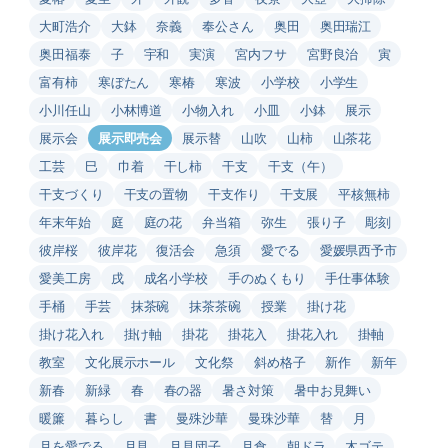
大町浩介
大鉢
奈義
奉公さん
奥田
奥田瑞江
奥田福泰
子
宇和
実演
宮内フサ
宮野良治
寅
富有柿
寒ぼたん
寒椿
寒波
小学校
小学生
小川任山
小林博道
小物入れ
小皿
小鉢
展示
展示会
展示即売会
展示替
山吹
山柿
山茶花
工芸
巳
巾着
干し柿
干支
干支（午）
干支づくり
干支の置物
干支作り
干支展
平核無柿
年末年始
庭
庭の花
弁当箱
弥生
張り子
彫刻
彼岸桜
彼岸花
復活会
急須
愛でる
愛媛県西予市
愛美工房
戌
成名小学校
手のぬくもり
手仕事体験
手桶
手芸
抹茶碗
抹茶茶碗
授業
掛け花
掛け花入れ
掛け軸
掛花
掛花入
掛花入れ
掛軸
教室
文化展示ホール
文化祭
斜め格子
新作
新年
新春
新緑
春
春の器
暑さ対策
暑中お見舞い
暖簾
暮らし
書
曼殊沙華
曼珠沙華
替
月
月を愛でる
月見
月見団子
月食
朝ドラ
木ゴテ