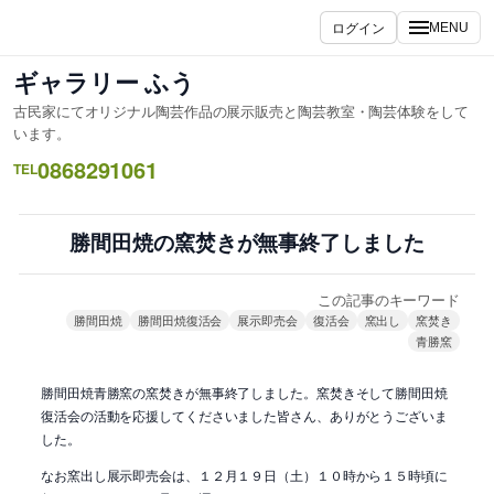
内
ログイン
MENU
容
を
ギャラリー ふう
ス
古民家にてオリジナル陶芸作品の展示販売と陶芸教室・陶芸体験をして
キ
います。
ッ
0868291061
TEL
プ
勝間田焼の窯焚きが無事終了しました
この記事のキーワード
勝間田焼
勝間田焼復活会
展示即売会
復活会
窯出し
窯焚き
青勝窯
勝間田焼青勝窯の窯焚きが無事終了しました。窯焚きそして勝間田焼
復活会の活動を応援してくださいました皆さん、ありがとうございま
した。
なお窯出し展示即売会は、１２月１９日（土）１０時から１５時頃に