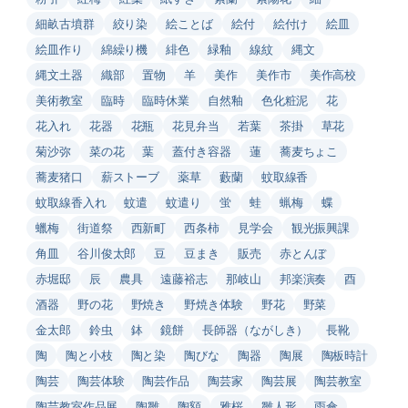
細畝古墳群
絞り染
絵ことば
絵付
絵付け
絵皿
絵皿作り
綿繰り機
緋色
緑釉
線紋
縄文
縄文土器
織部
置物
羊
美作
美作市
美作高校
美術教室
臨時
臨時休業
自然釉
色化粧泥
花
花入れ
花器
花瓶
花見弁当
若葉
茶掛
草花
菊沙弥
菜の花
葉
蓋付き容器
蓮
蕎麦ちょこ
蕎麦猪口
薪ストーブ
薬草
藪蘭
蚊取線香
蚊取線香入れ
蚊遣
蚊遣り
蛍
蛙
蝋梅
蝶
蠟梅
街道祭
西新町
西条柿
見学会
観光振興課
角皿
谷川俊太郎
豆
豆まき
販売
赤とんぼ
赤堀邸
辰
農具
遠藤裕志
那岐山
邦楽演奏
酉
酒器
野の花
野焼き
野焼き体験
野花
野菜
金太郎
鈴虫
鉢
鏡餅
長師器（ながしき）
長靴
陶
陶と小枝
陶と染
陶びな
陶器
陶展
陶板時計
陶芸
陶芸体験
陶芸作品
陶芸家
陶芸展
陶芸教室
陶芸教室作品展
陶雛
陶額
雅桜
雛人形
雨傘