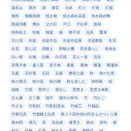
湯呑み
満月
漆
漆芸
火鉢
灯り
灯篭
灯籠
無料
無釉焼締
焼き物
焼き締め花器
焼き締め陶
熱湯消毒
燭台
父の日
片口
片白草
版画
特殊粘土
特集
独楽
猿
獅子頭
玩具
瓢箪
生け花
生徒
生徒作品
生徒作品展
生徒募集
生活
生花
田んぼ
田植え
田植え機
田舎暮らし
発表会
白い桜
白梅
白椿
白石靖
百人一首
百合
皆既月食
盛り皿
直方体
看板
着物
睡蓮
睡蓮鉢
石庭
石灯篭
石目
石蕗
磨研土器
秋
秋の七草
秋の展示
秋の花
秋の陣
秋を楽しむ
秋明菊
稲
稲穂
穴窯
窯作り
窯出し
窯焚き
窯焚き体験
立ち簾
立て簾
端午
端午の節句
竹
竹かご
竹ざる
竹彫刻
竹彫刻昆虫
竹細工
竹製品
竹製玩具
竹製郷土玩具
第２３回作州の民芸ものづくり展
第44回
第九
筧
箔合紙
箸置き
節分
節句
籠
粉引
紅梅
紅葉
紙すき
紫蘭
紫陽花
紬