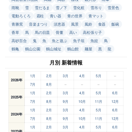
雨靴
雪
雪だるま
雪ノ下
雪化粧
雪吊り
雪景色
電動ろくろ
霜柱
青い器
青の世界
青マット
青勝窯
音楽まつり
須恵器
風景
風鈴
食器
飯碗
香草
馬
馬の目皿
骨董
高い
高松張り子
高砂百合
鬼
魚
魚と遊ぶ
魚子垣
魚紋
鳥
鶴亀
鶴山公園
鶴山城址
鶴山館
麺屋
黒
龍
月別 新着情報
1月
2月
3月
4月
5月
–
2026年
7月
8月
–
–
–
–
1月
2月
3月
4月
5月
6月
2025年
7月
8月
9月
10月
11月
12月
1月
2月
3月
4月
5月
6月
2024年
7月
8月
9月
10月
11月
12月
1月
2月
3月
4月
5月
6月
2023年