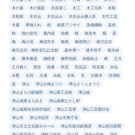
木の葉
木の葉皿
木原康二
木工
木工玩具
木彫
木彫館
木目込
木目込み
木目込み雛人形
木竹工芸
木藤
果物入れ
柏
柏葉アジサイ
染織織物
染色
柿
桃の節句
案内状
桔梗
桜
桜並木
桶
梁
梅
梅の花
梅花空木
梅雨
梅雨明け
棟方志功
棟方志功・柳井道弘記念館
森本博一
植木智子
植木鉢
椿
榎本勝彦
模様替
横野和紙
樹脂粘土
樽
正月
正月飾り
歴史
残暑
民芸
民芸品
民芸展
水仙
水甕
水田
水連
水鏡
水鳥
氷
沙羅木
河津桜
波
津山
津山お城まつり
津山さくらまつり
津山まちの駅城西
津山商工会館
津山城
津山城東まち歩き
津山城東むかし町
津山城東街並保存地区
津山工芸展
津山工芸愛好会
津山市
津山市役所
津山市東庁舎
津山市立文化展示ホール
津山市観光振興課
津山朝日新聞
津山民芸協会
津軽三味線
活け花
清泉小学校
湯呑