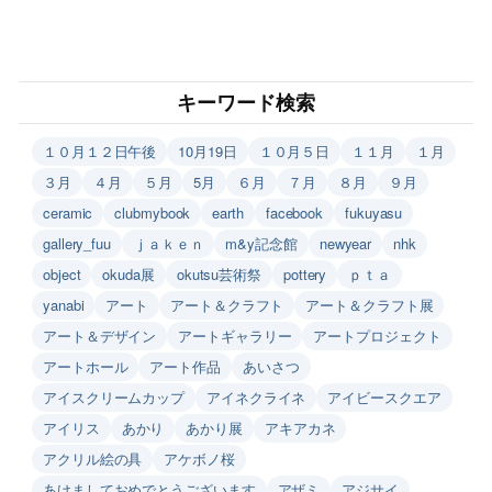
キーワード検索
１０月１２日午後
10月19日
１０月５日
１１月
１月
３月
４月
５月
5月
６月
７月
８月
９月
ceramic
clubmybook
earth
facebook
fukuyasu
gallery_fuu
ｊａｋｅｎ
m&y記念館
newyear
nhk
object
okuda展
okutsu芸術祭
pottery
ｐｔａ
yanabi
アート
アート＆クラフト
アート＆クラフト展
アート＆デザイン
アートギャラリー
アートプロジェクト
アートホール
アート作品
あいさつ
アイスクリームカップ
アイネクライネ
アイビースクエア
アイリス
あかり
あかり展
アキアカネ
アクリル絵の具
アケボノ桜
あけましておめでとうございます
アザミ
アジサイ