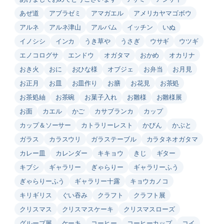
あぜ道
アブラゼミ
アマガエル
アメリカヤマゴボウ
アルネ
アルネ津山
アルバム
イッチン
いぬ
イノシシ
インカ
うき草や
うさぎ
ウサギ
ウツギ
エノコログサ
エンドウ
オガタマ
おかめ
オカリナ
おき火
おに
おひな様
オブジェ
お弁当
お月見
お正月
お皿
お皿作り
お膳
お花見
お茶処
お茶処紬
お茶碗
お菓子入れ
お雛様
お雛様展
お面
カエル
かご
カサブランカ
カップ
カップ＆ソーサー
カトラリーレスト
かびん
かぶと
ガラス
カラスウリ
ガラステーブル
カラタネオガタマ
カレー皿
カレンダー
キキョウ
きじ
ギター
キブシ
ギャラリー
ぎゃらりー
ギャラリーふう
ぎゃらりーふう
ギャラリー十露
キョウカノコ
キリギリス
ぐい吞み
クラフト
クラフト展
クリスマス
クリスマスケーキ
クリスマスローズ
グループ展
ケーキ
コーヒー
コーヒーカップ
コイ