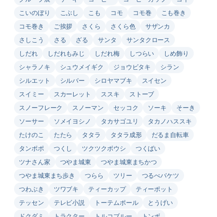
こいのぼり
こぶし
こも
コモ
コモ巻
こも巻き
コモ巻き
ご挨拶
さくら
さくら色
サザンカ
さしこう
さる
ざる
サンタ
サンタクロース
しだれ
しだれもみじ
しだれ梅
しつらい
しめ飾り
シャラノキ
シュウメイギク
ジョウビタキ
シラン
シルエット
シルバー
シロヤマブキ
スイセン
スイミー
スカーレット
ススキ
ストーブ
スノーフレーク
スノーマン
セッコク
ソーキ
そーき
ソーサー
ソメイヨシノ
タカサゴユリ
タカノハススキ
たけのこ
たたら
タタラ
タタラ成形
だるま自転車
タンポポ
つくし
ツクツクボウシ
つくばい
ツナさん家
つやま城東
つやま城東まちかつ
つやま城東まち歩き
つらら
ツリー
つるべバケツ
つわぶき
ツワブキ
ティーカップ
ティーポット
テッセン
テレビ小説
トーテムポール
とうげい
ドクダミ
トラクター
トルコブルー
トンボ