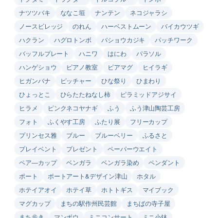
ナツツバキ
ななこ垣
ナンテン
ネコジャラシ
ノースビレッジ
のれん
ハーベストムーン
バイカウツギ
ハクラン
ハグロトンボ
バショウカジキ
パッチワーク
バッフルプレート
ハニワ
はにわ
パラソル
ハンゲショウ
ピアノ教室
ビアマグ
ヒイラギ
ヒガンバナ
ピッチャー
ひな祭り
ひまわり
ひょっとこ
ひらたたねなし柿
ピラミッドアジサイ
ヒラメ
ピンクネコヤナギ
ふう
ふう津山陶芸工房
フォト
ふくやす工房
ふたり展
フリーカップ
プリンセス雅
ブルー
ブルーベリー
ふるさと
プレイベント
プレゼント
ペーパーウエイト
ペア―カップ
ベンガラ
ベンガラ染め
ペンダント
ポート
ポートアート&デザイン津山
ホタル
ホテイアオイ
ホテイ草
ホトトギス
マイブック
マグカップ
まちの駅作州民芸館
まちばの寺子屋
まち歩き
マンボウ
ミニコンサート
ミニ小鉢