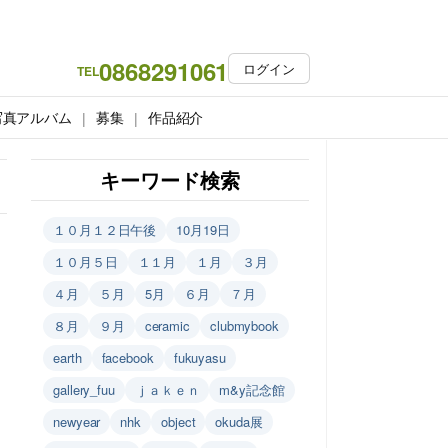
0868291061
ログイン
TEL
写真アルバム
募集
作品紹介
キーワード検索
１０月１２日午後
10月19日
１０月５日
１１月
１月
３月
４月
５月
5月
６月
７月
８月
９月
ceramic
clubmybook
earth
facebook
fukuyasu
gallery_fuu
ｊａｋｅｎ
m&y記念館
newyear
nhk
object
okuda展