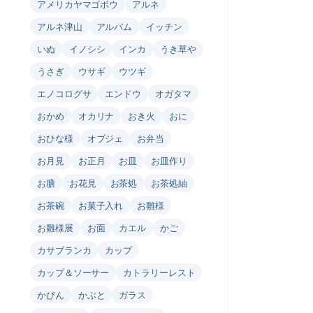
アメリカヤマゴボウ
アルネ
アルネ津山
アルバム
イッチン
いぬ
イノシシ
インカ
うき草や
うさぎ
ウサギ
ウツギ
エノコログサ
エンドウ
オガタマ
おかめ
オカリナ
おき火
おに
おひな様
オブジェ
お弁当
お月見
お正月
お皿
お皿作り
お膳
お花見
お茶処
お茶処紬
お茶碗
お菓子入れ
お雛様
お雛様展
お面
カエル
かご
カサブランカ
カップ
カップ＆ソーサー
カトラリーレスト
かびん
かぶと
ガラス