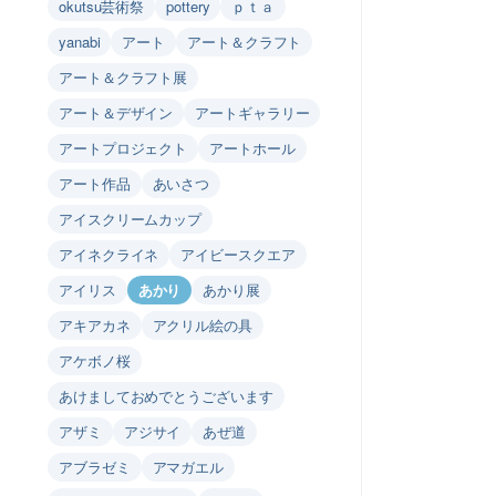
okutsu芸術祭
pottery
ｐｔａ
yanabi
アート
アート＆クラフト
アート＆クラフト展
アート＆デザイン
アートギャラリー
アートプロジェクト
アートホール
アート作品
あいさつ
アイスクリームカップ
アイネクライネ
アイビースクエア
アイリス
あかり
あかり展
アキアカネ
アクリル絵の具
アケボノ桜
あけましておめでとうございます
アザミ
アジサイ
あぜ道
アブラゼミ
アマガエル