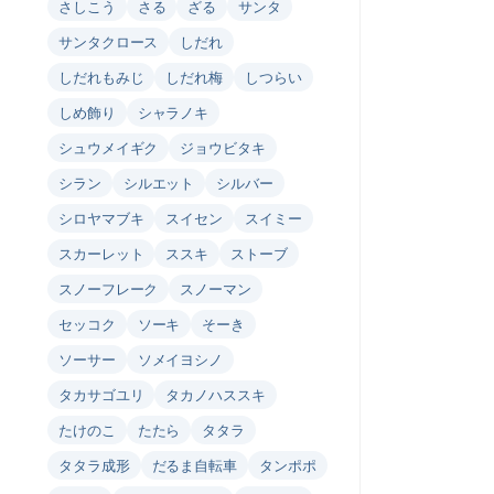
さしこう
さる
ざる
サンタ
サンタクロース
しだれ
しだれもみじ
しだれ梅
しつらい
しめ飾り
シャラノキ
シュウメイギク
ジョウビタキ
シラン
シルエット
シルバー
シロヤマブキ
スイセン
スイミー
スカーレット
ススキ
ストーブ
スノーフレーク
スノーマン
セッコク
ソーキ
そーき
ソーサー
ソメイヨシノ
タカサゴユリ
タカノハススキ
たけのこ
たたら
タタラ
タタラ成形
だるま自転車
タンポポ