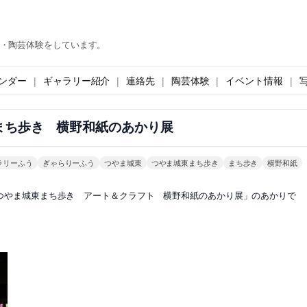
・陶芸体験をしています。
ンダー
ギャラリー紹介
連絡先
陶芸体験
イベント情報
まち歩き 横野和紙のあかり展
ラリーふう
ぎゃらりーふう
つやま城東
つやま城東まち歩き
まち歩き
横野和紙
いる「つやま城東まち歩き アート＆クラフト 横野和紙のあかり展」のあかりで