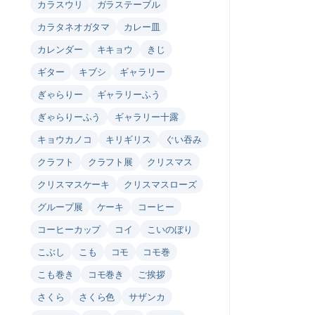
カラスウリ
ガラステーブル
カラタネオガタマ
カレー皿
カレンダー
キキョウ
きじ
ギター
キブシ
ギャラリー
ぎゃらりー
ギャラリーふう
ぎゃらりーふう
ギャラリー十露
キョウカノコ
キリギリス
ぐい吞み
クラフト
クラフト展
クリスマス
クリスマスケーキ
クリスマスローズ
グループ展
ケーキ
コーヒー
コーヒーカップ
コイ
こいのぼり
こぶし
こも
コモ
コモ巻
こも巻き
コモ巻き
ご挨拶
さくら
さくら色
サザンカ