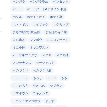
ベンガラ
ベンガラ染め
ペンダント
ポート
ポートアート&デザイン津山
ホタル
ホテイアオイ
ホテイ草
ホトトギス
マイブック
マグカップ
まちの駅作州民芸館
まちばの寺子屋
まち歩き
マンボウ
ミニコンサート
ミニ小鉢
ミヤコワスレ
ムラサキツユクサ
メダカ
メダカ鉢
メンテナンス
モーツアルト
ものづくり
ものづくり展
モノトーン
もみじ
モミジ
もも
ももたろう
やきもの
ヤブラン
ヤマボウシ
ユキノシタ
ヨウシュヤマゴボウ
よしず