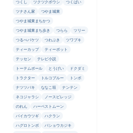
つくし
ツクツクボウシ
つくばい
ツナさん家
つやま城東
つやま城東まちかつ
つやま城東まち歩き
つらら
ツリー
つるべバケツ
つわぶき
ツワブキ
ティーカップ
ティーポット
テッセン
テレビ小説
トーテムポール
とうげい
ドクダミ
トラクター
トルコブルー
トンボ
ナツツバキ
ななこ垣
ナンテン
ネコジャラシ
ノースビレッジ
のれん
ハーベストムーン
バイカウツギ
ハクラン
ハグロトンボ
バショウカジキ