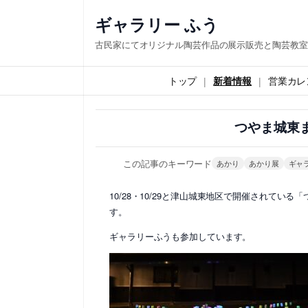
内
ギャラリー ふう
容
古民家にてオリジナル陶芸作品の展示販売と陶芸教室
を
ス
トップ
新着情報
営業カレ
キ
ッ
つやま城東
プ
この記事のキーワード
あかり
あかり展
ギャ
10/28・10/29と津山城東地区で開催されて
す。
ギャラリーふうも参加しています。