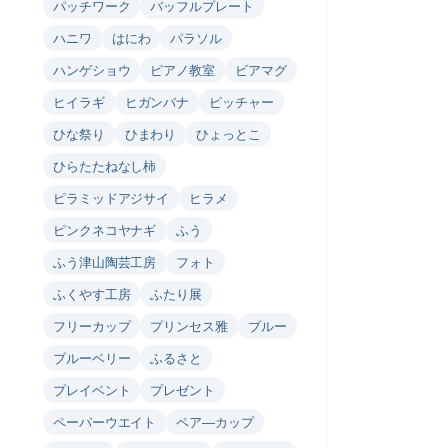
パッチワーク
バッフルプレート
ハニワ
はにわ
パラソル
ハンゲショウ
ピアノ教室
ビアマグ
ヒイラギ
ヒガンバナ
ピッチャー
ひな祭り
ひまわり
ひょっとこ
ひらたたねなし柿
ピラミッドアジサイ
ヒラメ
ピンクネコヤナギ
ふう
ふう津山陶芸工房
フォト
ふくやす工房
ふたり展
フリーカップ
プリンセス雅
ブルー
ブルーベリー
ふるさと
プレイベント
プレゼント
ペーパーウエイト
ペア―カップ