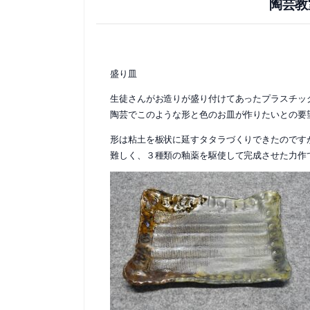
陶芸教
盛り皿
生徒さんがお造りが盛り付けてあったプラスチッ
陶芸でこのような形と色のお皿が作りたいとの要
形は粘土を板状に延すタタラづくりできたのです
難しく、３種類の釉薬を駆使して完成させた力作