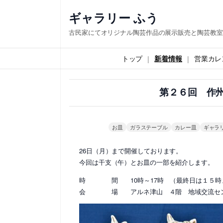
内
ギャラリー ふう
容
古民家にてオリジナル陶芸作品の展示販売と陶芸教室
を
ス
トップ
新着情報
営業カレ
キ
ッ
第２６回 作州
プ
お皿
ガラステーブル
カレー皿
ギャラ
26日（月）まで開催しております。
今回は干支（午）とお皿の一部を紹介します。
時 間 10時～17時 （最終日は１５時
会 場 アルネ津山 ４階 地域交流セン