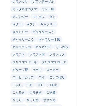
カラスウリ
ガラステーブル
カラタネオガタマ
カレー皿
カレンダー
キキョウ
きじ
ギター
キブシ
ギャラリー
ぎゃらりー
ギャラリーふう
ぎゃらりーふう
ギャラリー十露
キョウカノコ
キリギリス
ぐい吞み
クラフト
クラフト展
クリスマス
クリスマスケーキ
クリスマスローズ
グループ展
ケーキ
コーヒー
コーヒーカップ
コイ
こいのぼり
こぶし
こも
コモ
コモ巻
こも巻き
コモ巻き
ご挨拶
さくら
さくら色
サザンカ