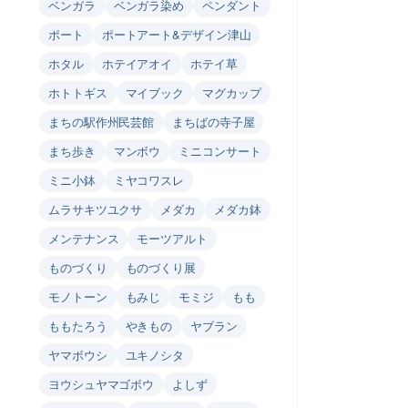
ベンガラ
ベンガラ染め
ペンダント
ポート
ポートアート&デザイン津山
ホタル
ホテイアオイ
ホテイ草
ホトトギス
マイブック
マグカップ
まちの駅作州民芸館
まちばの寺子屋
まち歩き
マンボウ
ミニコンサート
ミニ小鉢
ミヤコワスレ
ムラサキツユクサ
メダカ
メダカ鉢
メンテナンス
モーツアルト
ものづくり
ものづくり展
モノトーン
もみじ
モミジ
もも
ももたろう
やきもの
ヤブラン
ヤマボウシ
ユキノシタ
ヨウシュヤマゴボウ
よしず