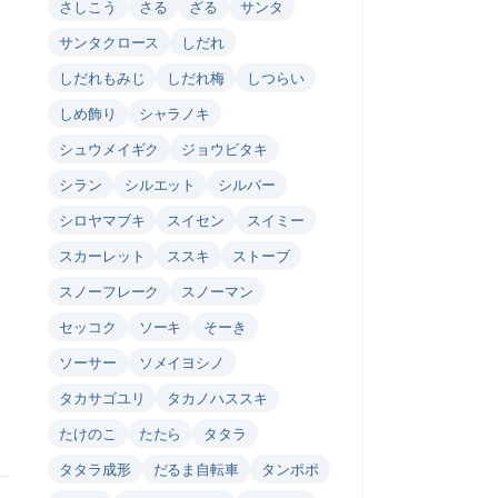
さしこう
さる
ざる
サンタ
サンタクロース
しだれ
しだれもみじ
しだれ梅
しつらい
しめ飾り
シャラノキ
シュウメイギク
ジョウビタキ
シラン
シルエット
シルバー
シロヤマブキ
スイセン
スイミー
スカーレット
ススキ
ストーブ
スノーフレーク
スノーマン
セッコク
ソーキ
そーき
ソーサー
ソメイヨシノ
タカサゴユリ
タカノハススキ
たけのこ
たたら
タタラ
タタラ成形
だるま自転車
タンポポ