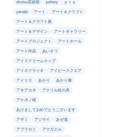
okutsu芸術祭
pottery
ｐｔａ
yanabi
アート
アート＆クラフト
アート＆クラフト展
アート＆デザイン
アートギャラリー
アートプロジェクト
アートホール
アート作品
あいさつ
アイスクリームカップ
アイネクライネ
アイビースクエア
アイリス
あかり
あかり展
アキアカネ
アクリル絵の具
アケボノ桜
あけましておめでとうございます
アザミ
アジサイ
あぜ道
アブラゼミ
アマガエル