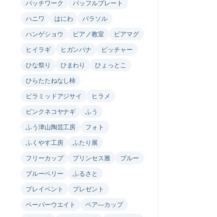
パッチワーク
バッフルプレート
ハニワ
はにわ
パラソル
ハンゲショウ
ピアノ教室
ビアマグ
ヒイラギ
ヒガンバナ
ピッチャー
ひな祭り
ひまわり
ひょっとこ
ひらたたねなし柿
ピラミッドアジサイ
ヒラメ
ピンクネコヤナギ
ふう
ふう津山陶芸工房
フォト
ふくやす工房
ふたり展
フリーカップ
プリンセス雅
ブルー
ブルーベリー
ふるさと
プレイベント
プレゼント
ペーパーウエイト
ペア―カップ