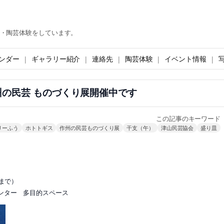
・陶芸体験をしています。
ンダー
ギャラリー紹介
連絡先
陶芸体験
イベント情報
の民芸 ものづくり展開催中です
この記事のキーワード
リーふう
ホトトギス
作州の民芸ものづくり展
干支（午）
津山民芸協会
盛り皿
まで）
ター 多目的スペース