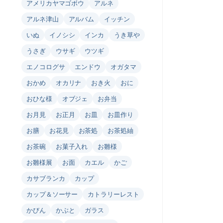
アメリカヤマゴボウ
アルネ
アルネ津山
アルバム
イッチン
いぬ
イノシシ
インカ
うき草や
うさぎ
ウサギ
ウツギ
エノコログサ
エンドウ
オガタマ
おかめ
オカリナ
おき火
おに
おひな様
オブジェ
お弁当
お月見
お正月
お皿
お皿作り
お膳
お花見
お茶処
お茶処紬
お茶碗
お菓子入れ
お雛様
お雛様展
お面
カエル
かご
カサブランカ
カップ
カップ＆ソーサー
カトラリーレスト
かびん
かぶと
ガラス