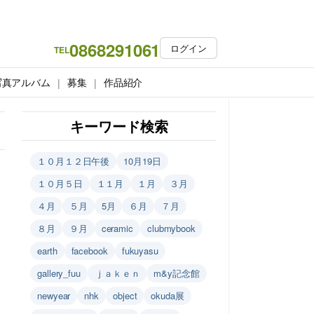
0868291061
ログイン
TEL
写真アルバム
募集
作品紹介
キーワード検索
１０月１２日午後
10月19日
１０月５日
１１月
１月
３月
４月
５月
5月
６月
７月
８月
９月
ceramic
clubmybook
earth
facebook
fukuyasu
gallery_fuu
ｊａｋｅｎ
m&y記念館
newyear
nhk
object
okuda展