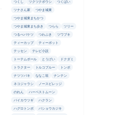
つくし
ツクツクボウシ
つくばい
ツナさん家
つやま城東
つやま城東まちかつ
つやま城東まち歩き
つらら
ツリー
つるべバケツ
つわぶき
ツワブキ
ティーカップ
ティーポット
テッセン
テレビ小説
トーテムポール
とうげい
ドクダミ
トラクター
トルコブルー
トンボ
ナツツバキ
ななこ垣
ナンテン
ネコジャラシ
ノースビレッジ
のれん
ハーベストムーン
バイカウツギ
ハクラン
ハグロトンボ
バショウカジキ