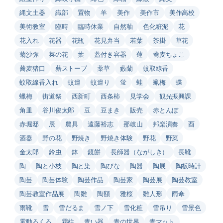
縄文土器
織部
置物
羊
美作
美作市
美作高校
美術教室
臨時
臨時休業
自然釉
色化粧泥
花
花入れ
花器
花瓶
花見弁当
若葉
茶掛
草花
菊沙弥
菜の花
葉
蓋付き容器
蓮
蕎麦ちょこ
蕎麦猪口
薪ストーブ
薬草
藪蘭
蚊取線香
蚊取線香入れ
蚊遣
蚊遣り
蛍
蛙
蝋梅
蝶
蠟梅
街道祭
西新町
西条柿
見学会
観光振興課
角皿
谷川俊太郎
豆
豆まき
販売
赤とんぼ
赤堀邸
辰
農具
遠藤裕志
那岐山
邦楽演奏
酉
酒器
野の花
野焼き
野焼き体験
野花
野菜
金太郎
鈴虫
鉢
鏡餅
長師器（ながしき）
長靴
陶
陶と小枝
陶と染
陶びな
陶器
陶展
陶板時計
陶芸
陶芸体験
陶芸作品
陶芸家
陶芸展
陶芸教室
陶芸教室作品展
陶雛
陶額
雅桜
雛人形
雨傘
雨靴
雪
雪だるま
雪ノ下
雪化粧
雪吊り
雪景色
電動ろくろ
霜柱
青い器
青の世界
青マット