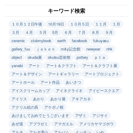
キーワード検索
１０月１２日午後
10月19日
１０月５日
１１月
１月
３月
４月
５月
5月
６月
７月
８月
９月
ceramic
clubmybook
earth
facebook
fukuyasu
gallery_fuu
ｊａｋｅｎ
m&y記念館
newyear
nhk
object
okuda展
okutsu芸術祭
pottery
ｐｔａ
yanabi
アート
アート＆クラフト
アート＆クラフト展
アート＆デザイン
アートギャラリー
アートプロジェクト
アートホール
アート作品
あいさつ
アイスクリームカップ
アイネクライネ
アイビースクエア
アイリス
あかり
あかり展
アキアカネ
アクリル絵の具
アケボノ桜
あけましておめでとうございます
アザミ
アジサイ
あぜ道
アブラゼミ
アマガエル
アメリカヤマゴボウ
アルネ
アルネ津山
アルバム
イッチン
いぬ