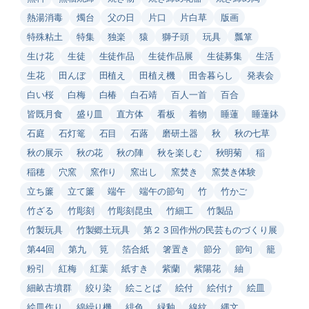
熱湯消毒
燭台
父の日
片口
片白草
版画
特殊粘土
特集
独楽
猿
獅子頭
玩具
瓢箪
生け花
生徒
生徒作品
生徒作品展
生徒募集
生活
生花
田んぼ
田植え
田植え機
田舎暮らし
発表会
白い桜
白梅
白椿
白石靖
百人一首
百合
皆既月食
盛り皿
直方体
看板
着物
睡蓮
睡蓮鉢
石庭
石灯篭
石目
石蕗
磨研土器
秋
秋の七草
秋の展示
秋の花
秋の陣
秋を楽しむ
秋明菊
稲
稲穂
穴窯
窯作り
窯出し
窯焚き
窯焚き体験
立ち簾
立て簾
端午
端午の節句
竹
竹かご
竹ざる
竹彫刻
竹彫刻昆虫
竹細工
竹製品
竹製玩具
竹製郷土玩具
第２３回作州の民芸ものづくり展
第44回
第九
筧
箔合紙
箸置き
節分
節句
籠
粉引
紅梅
紅葉
紙すき
紫蘭
紫陽花
紬
細畝古墳群
絞り染
絵ことば
絵付
絵付け
絵皿
絵皿作り
綿繰り機
緋色
緑釉
線紋
縄文