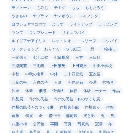
モノトーン
もみじ
モミジ
もも
ももたろう
やきもの
ヤブラン
ヤマボウシ
ユキノシタ
ヨウシュヤマゴボウ
よしず
ライトアップ
ラッピング
ランプ
ランプシェード
リキュウバイ
ルイジアナアイリス
レオ・レオニ
レリーフ
ロウバイ
ワークショップ
わらぐろ
ワラ細工
一品
一輪挿し
一閑張り
七十二候
七輪風窯
三方
三日月
三楽陶芸
三毛猫
上田繁男
上田繁男
中正小学校
中秋
中秋の名月
中鉢
二十四節気
五次勝
五葉の松
京鹿の子
人形
今井烏石
今週
代掻き
休廊
休業
佃煮
低価格
体験
体験コーナー
作品
作品展
作州の民芸
作州の民芸・ものづくり展
作州の民芸ものづくり展
作州民芸館
作州飾り
作陶
倉敷
個展
傘
備中櫓
備前焼
光と影
兎
兜
八重の梅
公民館
再開
写真
写真集
冠雪
冬
冬支度
冬景色
凧
出前授業
出前講座
出雲街道