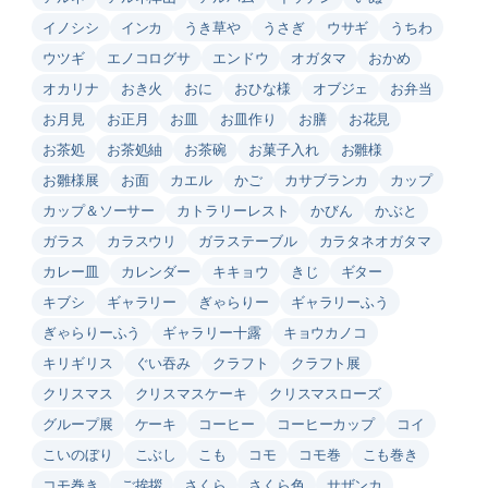
イノシシ
インカ
うき草や
うさぎ
ウサギ
うちわ
ウツギ
エノコログサ
エンドウ
オガタマ
おかめ
オカリナ
おき火
おに
おひな様
オブジェ
お弁当
お月見
お正月
お皿
お皿作り
お膳
お花見
お茶処
お茶処紬
お茶碗
お菓子入れ
お雛様
お雛様展
お面
カエル
かご
カサブランカ
カップ
カップ＆ソーサー
カトラリーレスト
かびん
かぶと
ガラス
カラスウリ
ガラステーブル
カラタネオガタマ
カレー皿
カレンダー
キキョウ
きじ
ギター
キブシ
ギャラリー
ぎゃらりー
ギャラリーふう
ぎゃらりーふう
ギャラリー十露
キョウカノコ
キリギリス
ぐい吞み
クラフト
クラフト展
クリスマス
クリスマスケーキ
クリスマスローズ
グループ展
ケーキ
コーヒー
コーヒーカップ
コイ
こいのぼり
こぶし
こも
コモ
コモ巻
こも巻き
コモ巻き
ご挨拶
さくら
さくら色
サザンカ