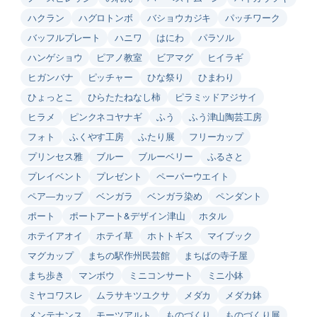
ハクラン
ハグロトンボ
バショウカジキ
パッチワーク
バッフルプレート
ハニワ
はにわ
パラソル
ハンゲショウ
ピアノ教室
ビアマグ
ヒイラギ
ヒガンバナ
ピッチャー
ひな祭り
ひまわり
ひょっとこ
ひらたたねなし柿
ピラミッドアジサイ
ヒラメ
ピンクネコヤナギ
ふう
ふう津山陶芸工房
フォト
ふくやす工房
ふたり展
フリーカップ
プリンセス雅
ブルー
ブルーベリー
ふるさと
プレイベント
プレゼント
ペーパーウエイト
ペア―カップ
ベンガラ
ベンガラ染め
ペンダント
ポート
ポートアート&デザイン津山
ホタル
ホテイアオイ
ホテイ草
ホトトギス
マイブック
マグカップ
まちの駅作州民芸館
まちばの寺子屋
まち歩き
マンボウ
ミニコンサート
ミニ小鉢
ミヤコワスレ
ムラサキツユクサ
メダカ
メダカ鉢
メンテナンス
モーツアルト
ものづくり
ものづくり展