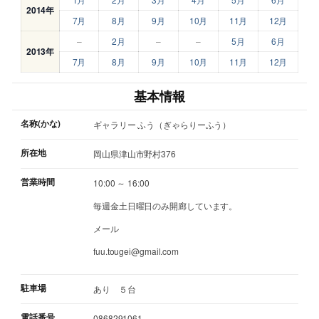
2014年
7月
8月
9月
10月
11月
12月
–
2月
–
–
5月
6月
2013年
7月
8月
9月
10月
11月
12月
基本情報
名称(かな)
ギャラリー ふう（ぎゃらりーふう）
所在地
岡山県津山市野村376
営業時間
10:00 ～ 16:00
毎週金土日曜日のみ開廊しています。
メール
fuu.tougei@gmail.com
駐車場
あり ５台
電話番号
0868291061