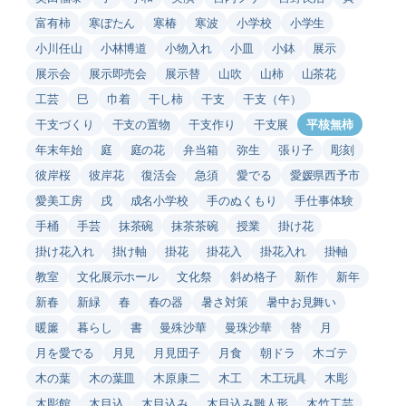
富有柿
寒ぼたん
寒椿
寒波
小学校
小学生
小川任山
小林博道
小物入れ
小皿
小鉢
展示
展示会
展示即売会
展示替
山吹
山柿
山茶花
工芸
巳
巾着
干し柿
干支
干支（午）
干支づくり
干支の置物
干支作り
干支展
平核無柿
年末年始
庭
庭の花
弁当箱
弥生
張り子
彫刻
彼岸桜
彼岸花
復活会
急須
愛でる
愛媛県西予市
愛美工房
戌
成名小学校
手のぬくもり
手仕事体験
手桶
手芸
抹茶碗
抹茶茶碗
授業
掛け花
掛け花入れ
掛け軸
掛花
掛花入
掛花入れ
掛軸
教室
文化展示ホール
文化祭
斜め格子
新作
新年
新春
新緑
春
春の器
暑さ対策
暑中お見舞い
暖簾
暮らし
書
曼殊沙華
曼珠沙華
替
月
月を愛でる
月見
月見団子
月食
朝ドラ
木ゴテ
木の葉
木の葉皿
木原康二
木工
木工玩具
木彫
木彫館
木目込
木目込み
木目込み雛人形
木竹工芸