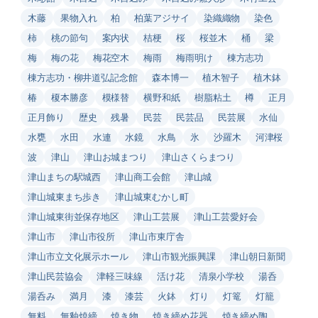
木藤
果物入れ
柏
柏葉アジサイ
染織織物
染色
柿
桃の節句
案内状
桔梗
桜
桜並木
桶
梁
梅
梅の花
梅花空木
梅雨
梅雨明け
棟方志功
棟方志功・柳井道弘記念館
森本博一
植木智子
植木鉢
椿
榎本勝彦
模様替
横野和紙
樹脂粘土
樽
正月
正月飾り
歴史
残暑
民芸
民芸品
民芸展
水仙
水甕
水田
水連
水鏡
水鳥
氷
沙羅木
河津桜
波
津山
津山お城まつり
津山さくらまつり
津山まちの駅城西
津山商工会館
津山城
津山城東まち歩き
津山城東むかし町
津山城東街並保存地区
津山工芸展
津山工芸愛好会
津山市
津山市役所
津山市東庁舎
津山市立文化展示ホール
津山市観光振興課
津山朝日新聞
津山民芸協会
津軽三味線
活け花
清泉小学校
湯呑
湯呑み
満月
漆
漆芸
火鉢
灯り
灯篭
灯籠
無料
無釉焼締
焼き物
焼き締め花器
焼き締め陶