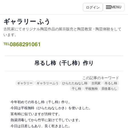
内
ログイン
MENU
容
を
ギャラリー ふう
ス
古民家にてオリジナル陶芸作品の展示販売と陶芸教室・陶芸体験をして
キ
います。
ッ
0868291061
TEL
プ
吊るし柿（干し柿）作り
この記事のキーワード
ギャラリー
ギャラリーふう
ひらたたねなし柿
古民家
吊るし柿
干し柿
平核無柿
田舎暮らし
今年初めての吊るし柿（干し柿）作り。
今回は平核無柿（ひらたねなしかき）を使いました。
富有柿に似ていますが渋柿です。
熱湯消毒してから竹竿に架けて干しています。
今日は日差しもあり、良く乾きました。