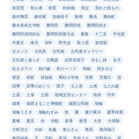
初冠雪
初心者
初窯
利休梅
剪定
割れた焼もの
創作陶芸
劇作家
加納容子
動画
勝央
勝央町
勝央美術文学館
勝間田
勝間田焼
勝間田焼き
勝間田焼同好会
勝間田焼復活会
募集
十二支
半化粧
半夏生
南天
卯年
即売会
取り皿
叙情歌
古タンス
古民具
古民家
古民家ギャラリー
古民家と暮らす
古陶器
吉田美那子
吊るし柿
名月
吹きガラス
和の服
和ローソク
和紙
咲き分け
唐箕
唱歌
啓翁桜
喬松小学校
営業
営業日
器
四季
四季のめぐり
団子
土人形
土偶
土入れ鍬
土器
土筆
土面
地域交流センター
地球
坪井
城東
城西まるごと博物館
城西公民館
埴輪
埴輪うさぎ
埴輪ねずみ
壺
夏
夏の展示
夏季休業
夏椿
夏至
外
外観
多香
夜景
大壺
大掃除
大町浩介
大鉢
奈義
奉公さん
奥田
奥田瑞江
奥田福泰
子
宇和
実演
宮内フサ
宮野良治
寅