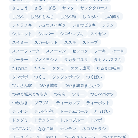
さしこう
さる
ざる
サンタ
サンタクロース
しだれ
しだれもみじ
しだれ梅
しつらい
しめ飾り
シャラノキ
シュウメイギク
ジョウビタキ
シラン
シルエット
シルバー
シロヤマブキ
スイセン
スイミー
スカーレット
ススキ
ストーブ
スノーフレーク
スノーマン
セッコク
ソーキ
そーき
ソーサー
ソメイヨシノ
タカサゴユリ
タカノハススキ
たけのこ
たたら
タタラ
タタラ成形
だるま自転車
タンポポ
つくし
ツクツクボウシ
つくばい
ツナさん家
つやま城東
つやま城東まちかつ
つやま城東まち歩き
つらら
ツリー
つるべバケツ
つわぶき
ツワブキ
ティーカップ
ティーポット
テッセン
テレビ小説
トーテムポール
とうげい
ドクダミ
トラクター
トルコブルー
トンボ
ナツツバキ
ななこ垣
ナンテン
ネコジャラシ
ノースビレッジ
のれん
ハーベストムーン
バイカウツギ