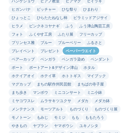
ハンゲショウ
ピアノ教室
ビアマグ
ヒイラギ
ヒガンバナ
ピッチャー
ひな祭り
ひまわり
ひょっとこ
ひらたたねなし柿
ピラミッドアジサイ
ヒラメ
ピンクネコヤナギ
ふう
ふう津山陶芸工房
フォト
ふくやす工房
ふたり展
フリーカップ
プリンセス雅
ブルー
ブルーベリー
ふるさと
プレイベント
プレゼント
ペーパーウエイト
ペア―カップ
ベンガラ
ベンガラ染め
ペンダント
ポート
ポートアート&デザイン津山
ホタル
ホテイアオイ
ホテイ草
ホトトギス
マイブック
マグカップ
まちの駅作州民芸館
まちばの寺子屋
まち歩き
マンボウ
ミニコンサート
ミニ小鉢
ミヤコワスレ
ムラサキツユクサ
メダカ
メダカ鉢
メンテナンス
モーツアルト
ものづくり
ものづくり展
モノトーン
もみじ
モミジ
もも
ももたろう
やきもの
ヤブラン
ヤマボウシ
ユキノシタ