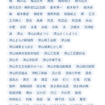
梅
梅の花
梅花空木
梅雨
梅雨明け
棟方志功
棟方志功・柳井道弘記念館
森本博一
植木智子
植木鉢
椿
榎本勝彦
模様替
横野和紙
樹脂粘土
樽
正月
正月飾り
歴史
残暑
民芸
民芸品
民芸展
水仙
水甕
水田
水連
水鏡
水鳥
氷
沙羅木
河津桜
波
津山
津山お城まつり
津山さくらまつり
津山まちの駅城西
津山商工会館
津山城
津山城東まち歩き
津山城東むかし町
津山城東街並保存地区
津山工芸展
津山工芸愛好会
津山市
津山市役所
津山市東庁舎
津山市立文化展示ホール
津山市観光振興課
津山朝日新聞
津山民芸協会
津軽三味線
活け花
清泉小学校
湯呑
湯呑み
満月
漆
漆芸
火鉢
灯り
灯篭
灯籠
無料
無釉焼締
焼き物
焼き締め花器
焼き締め陶
熱湯消毒
燭台
父の日
片口
片白草
版画
特殊粘土
特集
独楽
猿
獅子頭
玩具
瓢箪