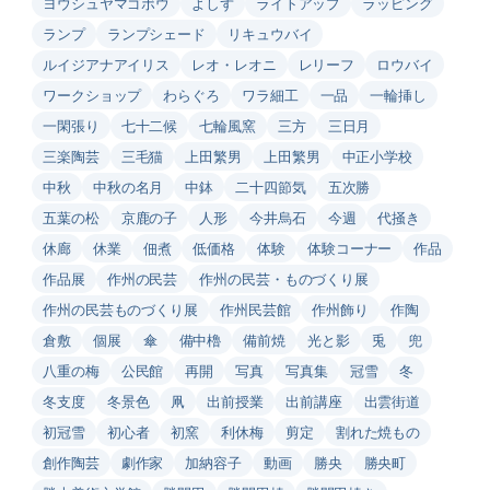
ヨウシュヤマゴボウ
よしず
ライトアップ
ラッピング
ランプ
ランプシェード
リキュウバイ
ルイジアナアイリス
レオ・レオニ
レリーフ
ロウバイ
ワークショップ
わらぐろ
ワラ細工
一品
一輪挿し
一閑張り
七十二候
七輪風窯
三方
三日月
三楽陶芸
三毛猫
上田繁男
上田繁男
中正小学校
中秋
中秋の名月
中鉢
二十四節気
五次勝
五葉の松
京鹿の子
人形
今井烏石
今週
代掻き
休廊
休業
佃煮
低価格
体験
体験コーナー
作品
作品展
作州の民芸
作州の民芸・ものづくり展
作州の民芸ものづくり展
作州民芸館
作州飾り
作陶
倉敷
個展
傘
備中櫓
備前焼
光と影
兎
兜
八重の梅
公民館
再開
写真
写真集
冠雪
冬
冬支度
冬景色
凧
出前授業
出前講座
出雲街道
初冠雪
初心者
初窯
利休梅
剪定
割れた焼もの
創作陶芸
劇作家
加納容子
動画
勝央
勝央町