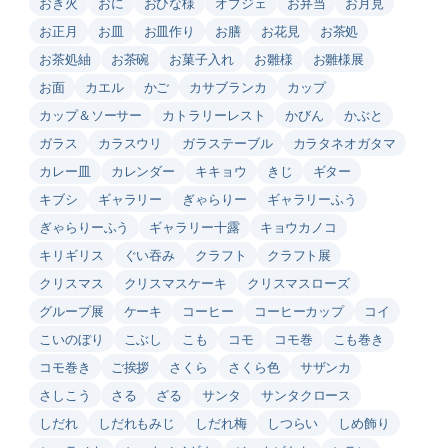
おき火
おに
おひな様
オブジェ
お弁当
お月見
お正月
お皿
お皿作り
お膳
お花見
お茶処
お茶処紬
お茶碗
お菓子入れ
お雛様
お雛様展
お面
カエル
かご
カサブランカ
カップ
カップ＆ソーサー
カトラリーレスト
かびん
かぶと
ガラス
カラスウリ
ガラステーブル
カラタネオガタマ
カレー皿
カレンダー
キキョウ
きじ
ギター
キブシ
ギャラリー
ぎゃらりー
ギャラリーふう
ぎゃらりーふう
ギャラリー十露
キョウカノコ
キリギリス
ぐい吞み
クラフト
クラフト展
クリスマス
クリスマスケーキ
クリスマスローズ
グループ展
ケーキ
コーヒー
コーヒーカップ
コイ
こいのぼり
こぶし
こも
コモ
コモ巻
こも巻き
コモ巻き
ご挨拶
さくら
さくら色
サザンカ
さしこう
さる
ざる
サンタ
サンタクロース
しだれ
しだれもみじ
しだれ梅
しつらい
しめ飾り