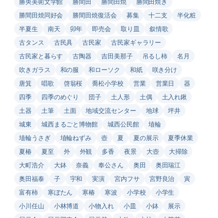
勝央美術文学館
勝間田
勝間田焼
勝間田焼き
勝間田焼同好会
勝間田焼復活会
募集
十二支
半化粧
半夏生
南天
卯年
即売会
取り皿
叙情歌
古タンス
古民具
古民家
古民家ギャラリー
古民家と暮らす
古陶器
吉田美那子
吊るし柿
名月
吹きガラス
和の服
和ローソク
和紙
咲き分け
唐箕
唱歌
啓翁桜
喬松小学校
営業
営業日
器
四季
四季のめぐり
団子
土人形
土偶
土入れ鍬
土器
土筆
土面
地域交流センター
地球
坪井
城東
城西まるごと博物館
城西公民館
埴輪
埴輪うさぎ
埴輪ねずみ
壺
夏
夏の展示
夏季休業
夏椿
夏至
外
外観
多香
夜景
大壺
大掃除
大町浩介
大鉢
奈義
奉公さん
奥田
奥田瑞江
奥田福泰
子
宇和
実演
宮内フサ
宮野良治
寅
富有柿
寒ぼたん
寒椿
寒波
小学校
小学生
小川任山
小林博道
小物入れ
小皿
小鉢
展示