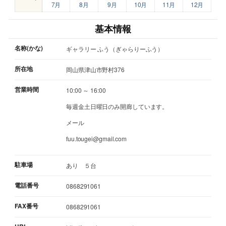
7月
8月
9月
10月
11月
12月
基本情報
名称(かな)
ギャラリー ふう（ぎゃらりーふう）
所在地
岡山県津山市野村376
営業時間
10:00 ～ 16:00
毎週金土日曜日のみ開廊しています。
メール
fuu.tougei@gmail.com
駐車場
あり ５台
電話番号
0868291061
FAX番号
0868291061