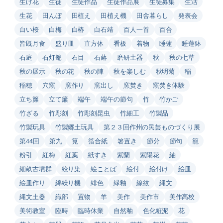
生け花
生徒
生徒作品
生徒作品展
生徒募集
生活
生花
田んぼ
田植え
田植え機
田舎暮らし
発表会
白い桜
白梅
白椿
白石靖
百人一首
百合
皆既月食
盛り皿
直方体
看板
着物
睡蓮
睡蓮鉢
石庭
石灯篭
石目
石蕗
磨研土器
秋
秋の七草
秋の展示
秋の花
秋の陣
秋を楽しむ
秋明菊
稲
稲穂
穴窯
窯作り
窯出し
窯焚き
窯焚き体験
立ち簾
立て簾
端午
端午の節句
竹
竹かご
竹ざる
竹彫刻
竹彫刻昆虫
竹細工
竹製品
竹製玩具
竹製郷土玩具
第２３回作州の民芸ものづくり展
第44回
第九
筧
箔合紙
箸置き
節分
節句
籠
粉引
紅梅
紅葉
紙すき
紫蘭
紫陽花
紬
細畝古墳群
絞り染
絵ことば
絵付
絵付け
絵皿
絵皿作り
綿繰り機
緋色
緑釉
線紋
縄文
縄文土器
織部
置物
羊
美作
美作市
美作高校
美術教室
臨時
臨時休業
自然釉
色化粧泥
花