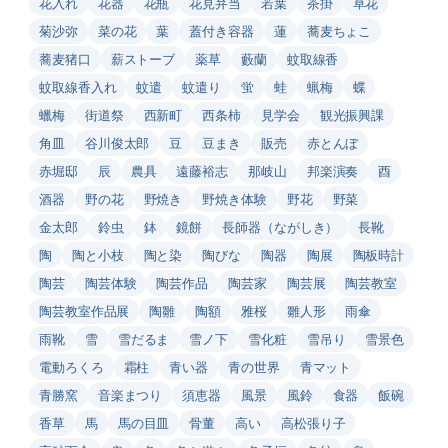
花入れ
花器
花瓶
花見弁当
若葉
茶掛
草花
菊沙弥
菜の花
葉
蓋付き容器
蓮
蕎麦ちょこ
蕎麦猪口
薪ストーブ
薬草
藪蘭
蚊取線香
蚊取線香入れ
蚊遣
蚊遣り
蛍
蛙
蝋梅
蝶
蠟梅
街道祭
西新町
西条柿
見学会
観光振興課
角皿
谷川俊太郎
豆
豆まき
販売
赤とんぼ
赤堀邸
辰
農具
遠藤裕志
那岐山
邦楽演奏
酉
酒器
野の花
野焼き
野焼き体験
野花
野菜
金太郎
鈴虫
鉢
鏡餅
長師器（ながしき）
長靴
陶
陶と小枝
陶と染
陶びな
陶器
陶展
陶板時計
陶芸
陶芸体験
陶芸作品
陶芸家
陶芸展
陶芸教室
陶芸教室作品展
陶雛
陶額
雅桜
雛人形
雨傘
雨靴
雪
雪だるま
雪ノ下
雪化粧
雪吊り
雪景色
電動ろくろ
霜柱
青い器
青の世界
青マット
青勝窯
音楽まつり
須恵器
風景
風鈴
食器
飯碗
香草
馬
馬の目皿
骨董
高い
高松張り子