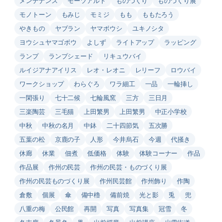
メンテナンス
モーツアルト
ものづくり
ものづくり展
モノトーン
もみじ
モミジ
もも
ももたろう
やきもの
ヤブラン
ヤマボウシ
ユキノシタ
ヨウシュヤマゴボウ
よしず
ライトアップ
ラッピング
ランプ
ランプシェード
リキュウバイ
ルイジアナアイリス
レオ・レオニ
レリーフ
ロウバイ
ワークショップ
わらぐろ
ワラ細工
一品
一輪挿し
一閑張り
七十二候
七輪風窯
三方
三日月
三楽陶芸
三毛猫
上田繁男
上田繁男
中正小学校
中秋
中秋の名月
中鉢
二十四節気
五次勝
五葉の松
京鹿の子
人形
今井烏石
今週
代掻き
休廊
休業
佃煮
低価格
体験
体験コーナー
作品
作品展
作州の民芸
作州の民芸・ものづくり展
作州の民芸ものづくり展
作州民芸館
作州飾り
作陶
倉敷
個展
傘
備中櫓
備前焼
光と影
兎
兜
八重の梅
公民館
再開
写真
写真集
冠雪
冬