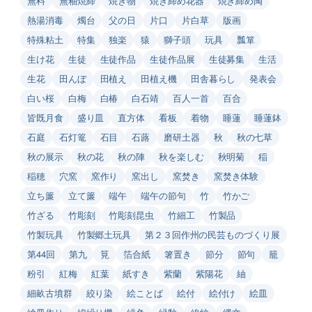
無料
無釉焼締
焼き物
焼き締め花器
焼き締め陶
熱湯消毒
燭台
父の日
片口
片白草
版画
特殊粘土
特集
独楽
猿
獅子頭
玩具
瓢箪
生け花
生徒
生徒作品
生徒作品展
生徒募集
生活
生花
田んぼ
田植え
田植え機
田舎暮らし
発表会
白い桜
白梅
白椿
白石靖
百人一首
百合
皆既月食
盛り皿
直方体
看板
着物
睡蓮
睡蓮鉢
石庭
石灯篭
石目
石蕗
磨研土器
秋
秋の七草
秋の展示
秋の花
秋の陣
秋を楽しむ
秋明菊
稲
稲穂
穴窯
窯作り
窯出し
窯焚き
窯焚き体験
立ち簾
立て簾
端午
端午の節句
竹
竹かご
竹ざる
竹彫刻
竹彫刻昆虫
竹細工
竹製品
竹製玩具
竹製郷土玩具
第２３回作州の民芸ものづくり展
第44回
第九
筧
箔合紙
箸置き
節分
節句
籠
粉引
紅梅
紅葉
紙すき
紫蘭
紫陽花
紬
細畝古墳群
絞り染
絵ことば
絵付
絵付け
絵皿