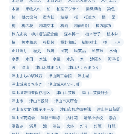
木彫館
木目込
木目込み
木目込み雛人形
木竹工芸
木藤
果物入れ
柏
柏葉アジサイ
染織織物
染色
柿
桃の節句
案内状
桔梗
桜
桜並木
桶
梁
梅
梅の花
梅花空木
梅雨
梅雨明け
棟方志功
棟方志功・柳井道弘記念館
森本博一
植木智子
植木鉢
椿
榎本勝彦
模様替
横野和紙
樹脂粘土
樽
正月
正月飾り
歴史
残暑
民芸
民芸品
民芸展
水仙
水甕
水田
水連
水鏡
水鳥
氷
沙羅木
河津桜
波
津山
津山お城まつり
津山さくらまつり
津山まちの駅城西
津山商工会館
津山城
津山城東まち歩き
津山城東むかし町
津山城東街並保存地区
津山工芸展
津山工芸愛好会
津山市
津山市役所
津山市東庁舎
津山市立文化展示ホール
津山市観光振興課
津山朝日新聞
津山民芸協会
津軽三味線
活け花
清泉小学校
湯呑
湯呑み
満月
漆
漆芸
火鉢
灯り
灯篭
灯籠