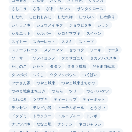
コモ巻き
ご挨拶
さくら
さくら色
サザンカ
さしこう
さる
ざる
サンタ
サンタクロース
しだれ
しだれもみじ
しだれ梅
しつらい
しめ飾り
シャラノキ
シュウメイギク
ジョウビタキ
シラン
シルエット
シルバー
シロヤマブキ
スイセン
スイミー
スカーレット
ススキ
ストーブ
スノーフレーク
スノーマン
セッコク
ソーキ
そーき
ソーサー
ソメイヨシノ
タカサゴユリ
タカノハススキ
たけのこ
たたら
タタラ
タタラ成形
だるま自転車
タンポポ
つくし
ツクツクボウシ
つくばい
ツナさん家
つやま城東
つやま城東まちかつ
つやま城東まち歩き
つらら
ツリー
つるべバケツ
つわぶき
ツワブキ
ティーカップ
ティーポット
テッセン
テレビ小説
トーテムポール
とうげい
ドクダミ
トラクター
トルコブルー
トンボ
ナツツバキ
ななこ垣
ナンテン
ネコジャラシ