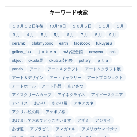
キーワード検索
１０月１２日午後
10月19日
１０月５日
１１月
１月
３月
４月
５月
5月
６月
７月
８月
９月
ceramic
clubmybook
earth
facebook
fukuyasu
gallery_fuu
ｊａｋｅｎ
m&y記念館
newyear
nhk
object
okuda展
okutsu芸術祭
pottery
ｐｔａ
yanabi
アート
アート＆クラフト
アート＆クラフト展
アート＆デザイン
アートギャラリー
アートプロジェクト
アートホール
アート作品
あいさつ
アイスクリームカップ
アイネクライネ
アイビースクエア
アイリス
あかり
あかり展
アキアカネ
アクリル絵の具
アケボノ桜
あけましておめでとうございます
アザミ
アジサイ
あぜ道
アブラゼミ
アマガエル
アメリカヤマゴボウ