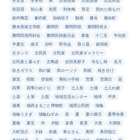
冬支度
冬景色
凧
出前授業
出前講座
出雲街道
初冠雪
初心者
初窯
利休梅
剪定
割れた焼もの
創作陶芸
劇作家
加納容子
動画
勝央
勝央町
勝央美術文学館
勝間田
勝間田焼
勝間田焼き
勝間田焼同好会
勝間田焼復活会
募集
十二支
半化粧
半夏生
南天
卯年
即売会
取り皿
叙情歌
古タンス
古民具
古民家
古民家ギャラリー
古民家と暮らす
古陶器
吉田美那子
吊るし柿
名月
吹きガラス
和の服
和ローソク
和紙
咲き分け
唐箕
唱歌
啓翁桜
喬松小学校
営業
営業日
器
四季
四季のめぐり
団子
土人形
土偶
土入れ鍬
土器
土筆
土面
地域交流センター
地球
坪井
城東
城西まるごと博物館
城西公民館
埴輪
埴輪うさぎ
埴輪ねずみ
壺
夏
夏の展示
夏季休業
夏椿
夏至
外
外観
多香
夜景
大壺
大掃除
大町浩介
大鉢
奈義
奉公さん
奥田
奥田瑞江