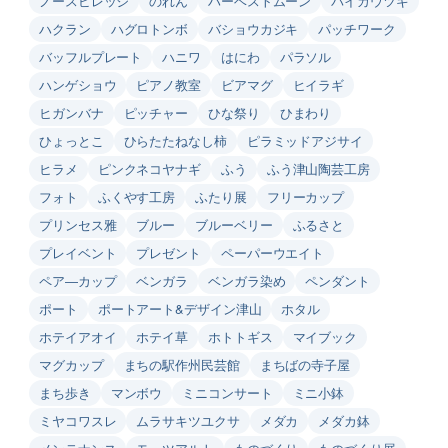
ノースビレッジ
のれん
ハーベストムーン
バイカウツギ
ハクラン
ハグロトンボ
バショウカジキ
パッチワーク
バッフルプレート
ハニワ
はにわ
パラソル
ハンゲショウ
ピアノ教室
ビアマグ
ヒイラギ
ヒガンバナ
ピッチャー
ひな祭り
ひまわり
ひょっとこ
ひらたたねなし柿
ピラミッドアジサイ
ヒラメ
ピンクネコヤナギ
ふう
ふう津山陶芸工房
フォト
ふくやす工房
ふたり展
フリーカップ
プリンセス雅
ブルー
ブルーベリー
ふるさと
プレイベント
プレゼント
ペーパーウエイト
ペア―カップ
ベンガラ
ベンガラ染め
ペンダント
ポート
ポートアート&デザイン津山
ホタル
ホテイアオイ
ホテイ草
ホトトギス
マイブック
マグカップ
まちの駅作州民芸館
まちばの寺子屋
まち歩き
マンボウ
ミニコンサート
ミニ小鉢
ミヤコワスレ
ムラサキツユクサ
メダカ
メダカ鉢