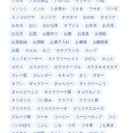
アルネ
アルネ津山
アルバム
イッチン
いぬ
イノシシ
インカ
うき草や
うさぎ
ウサギ
ウツギ
エノコログサ
エンドウ
オガタマ
おかめ
オカリナ
おき火
おに
おひな様
オブジェ
お弁当
お月見
お正月
お皿
お皿作り
お膳
お花見
お茶処
お茶処紬
お茶碗
お菓子入れ
お雛様
お雛様展
お面
カエル
かご
カサブランカ
カップ
カップ＆ソーサー
カトラリーレスト
かびん
かぶと
ガラス
カラスウリ
ガラステーブル
カラタネオガタマ
カレー皿
カレンダー
キキョウ
きじ
ギター
キブシ
ギャラリー
ぎゃらりー
ギャラリーふう
ぎゃらりーふう
ギャラリー十露
キョウカノコ
キリギリス
ぐい吞み
クラフト
クラフト展
クリスマス
クリスマスケーキ
クリスマスローズ
グループ展
ケーキ
コーヒー
コーヒーカップ
コイ
こいのぼり
こぶし
こも
コモ
コモ巻
こも巻き