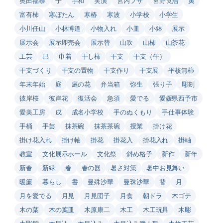
奥田福泰
子
宇和
実演
宮内フサ
宮野良治
寅
富有柿
寒ぼたん
寒椿
寒波
小学校
小学生
小川任山
小林博道
小物入れ
小皿
小鉢
展示
展示会
展示即売会
展示替
山吹
山柿
山茶花
工芸
巳
巾着
干し柿
干支
干支（午）
干支づくり
干支の置物
干支作り
干支展
平核無柿
年末年始
庭
庭の花
弁当箱
弥生
張り子
彫刻
彼岸桜
彼岸花
復活会
急須
愛でる
愛媛県西予市
愛美工房
戌
成名小学校
手のぬくもり
手仕事体験
手桶
手芸
抹茶碗
抹茶茶碗
授業
掛け花
掛け花入れ
掛け軸
掛花
掛花入
掛花入れ
掛軸
教室
文化展示ホール
文化祭
斜め格子
新作
新年
新春
新緑
春
春の器
暑さ対策
暑中お見舞い
暖簾
暮らし
書
曼殊沙華
曼珠沙華
替
月
月を愛でる
月見
月見団子
月食
朝ドラ
木ゴテ
木の葉
木の葉皿
木原康二
木工
木工玩具
木彫