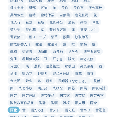
絵皿作り
綿繰り機
緋色
緑釉
線紋
縄文
縄文土器
織部
置物
羊
美作
美作市
美作高校
美術教室
臨時
臨時休業
自然釉
色化粧泥
花
花入れ
花器
花瓶
花見弁当
若葉
茶掛
草花
菊沙弥
菜の花
葉
蓋付き容器
蓮
蕎麦ちょこ
蕎麦猪口
薪ストーブ
薬草
藪蘭
蚊取線香
蚊取線香入れ
蚊遣
蚊遣り
蛍
蛙
蝋梅
蝶
蠟梅
街道祭
西新町
西条柿
見学会
観光振興課
角皿
谷川俊太郎
豆
豆まき
販売
赤とんぼ
赤堀邸
辰
農具
遠藤裕志
那岐山
邦楽演奏
酉
酒器
野の花
野焼き
野焼き体験
野花
野菜
金太郎
鈴虫
鉢
鏡餅
長師器（ながしき）
長靴
陶
陶と小枝
陶と染
陶びな
陶器
陶展
陶板時計
陶芸
陶芸体験
陶芸作品
陶芸家
陶芸展
陶芸教室
陶芸教室作品展
陶雛
陶額
雅桜
雛人形
雨傘
雨靴
雪
雪だるま
雪ノ下
雪化粧
雪吊り
雪景色