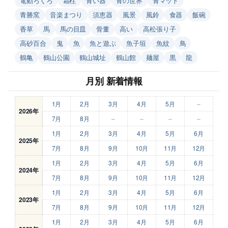
電動ろくろ
霜柱
青い器
青の世界
青マット
青勝窯
音楽まつり
須恵器
風景
風鈴
食器
飯碗
香草
馬
馬の目皿
骨董
高い
高松張り子
高砂百合
鬼
魚
魚と遊ぶ
魚子垣
魚紋
鳥
鶴亀
鶴山公園
鶴山城址
鶴山館
麺屋
黒
龍
月別 新着情報
1月
2月
3月
4月
5月
–
2026年
7月
8月
–
–
–
–
1月
2月
3月
4月
5月
6月
2025年
7月
8月
9月
10月
11月
12月
1月
2月
3月
4月
5月
6月
2024年
7月
8月
9月
10月
11月
12月
1月
2月
3月
4月
5月
6月
2023年
7月
8月
9月
10月
11月
12月
1月
2月
3月
4月
5月
6月