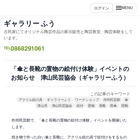
内
ログイン
MENU
容
を
ギャラリー ふう
ス
古民家にてオリジナル陶芸作品の展示販売と陶芸教室・陶芸体験をして
キ
います。
ッ
0868291061
TEL
プ
「傘と長靴の置物の絵付け体験」イベントの
お知らせ 津山民芸協会（ギャラリーふう）
この記事のキーワード
アクリル絵の具
ギャラリーふう
ワークショップ
作州民芸館
傘
津山市
津山民芸協会
絵付
置物
長靴
雨傘
雨靴
作州民芸館で、「傘と長靴の置物の絵付け体験」イベントを開催いた
します。
焼き物で作った白い傘と長靴に、アクリル絵の具で絵付けをするもの