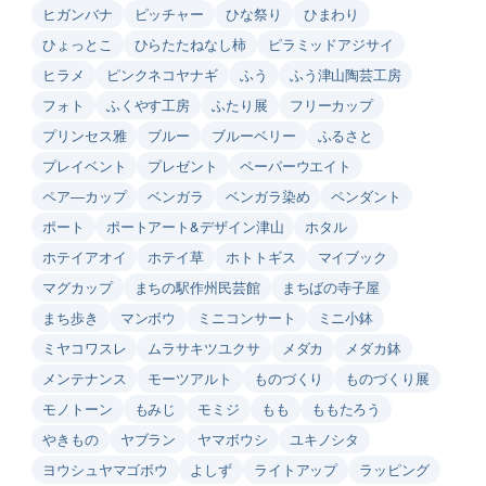
ヒガンバナ
ピッチャー
ひな祭り
ひまわり
ひょっとこ
ひらたたねなし柿
ピラミッドアジサイ
ヒラメ
ピンクネコヤナギ
ふう
ふう津山陶芸工房
フォト
ふくやす工房
ふたり展
フリーカップ
プリンセス雅
ブルー
ブルーベリー
ふるさと
プレイベント
プレゼント
ペーパーウエイト
ペア―カップ
ベンガラ
ベンガラ染め
ペンダント
ポート
ポートアート&デザイン津山
ホタル
ホテイアオイ
ホテイ草
ホトトギス
マイブック
マグカップ
まちの駅作州民芸館
まちばの寺子屋
まち歩き
マンボウ
ミニコンサート
ミニ小鉢
ミヤコワスレ
ムラサキツユクサ
メダカ
メダカ鉢
メンテナンス
モーツアルト
ものづくり
ものづくり展
モノトーン
もみじ
モミジ
もも
ももたろう
やきもの
ヤブラン
ヤマボウシ
ユキノシタ
ヨウシュヤマゴボウ
よしず
ライトアップ
ラッピング