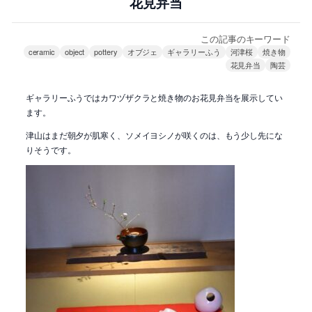
花見弁当
この記事のキーワード
ceramic
object
pottery
オブジェ
ギャラリーふう
河津桜
焼き物
花見弁当
陶芸
ギャラリーふうではカワヅザクラと焼き物のお花見弁当を展示してい
ます。
津山はまだ朝夕が肌寒く、ソメイヨシノが咲くのは、もう少し先にな
りそうです。