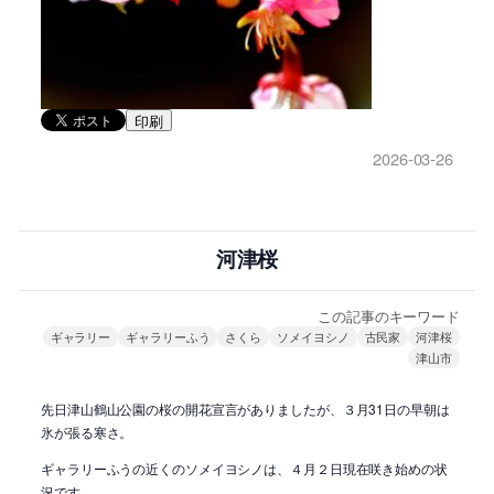
印刷
2026-03-26
河津桜
この記事のキーワード
ギャラリー
ギャラリーふう
さくら
ソメイヨシノ
古民家
河津桜
津山市
先日津山鶴山公園の桜の開花宣言がありましたが、３月31日の早朝は
氷が張る寒さ。
ギャラリーふうの近くのソメイヨシノは、４月２日現在咲き始めの状
況です。