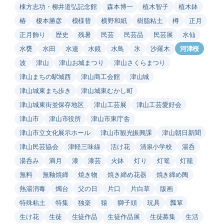
棟方志功・柳井道弘記念館
森本博一
植木智子
植木鉢
椿
榎本勝彦
模様替
横野和紙
樹脂粘土
樽
正月
正月飾り
歴史
残暑
民芸
民芸品
民芸展
水仙
水甕
水田
水連
水鏡
水鳥
氷
沙羅木
河津桜
波
津山
津山お城まつり
津山さくらまつり
津山まちの駅城西
津山商工会館
津山城
津山城東まち歩き
津山城東むかし町
津山城東街並保存地区
津山工芸展
津山工芸愛好会
津山市
津山市役所
津山市東庁舎
津山市立文化展示ホール
津山市観光振興課
津山朝日新聞
津山民芸協会
津軽三味線
活け花
清泉小学校
湯呑
湯呑み
満月
漆
漆芸
火鉢
灯り
灯篭
灯籠
無料
無釉焼締
焼き物
焼き締め花器
焼き締め陶
熱湯消毒
燭台
父の日
片口
片白草
版画
特殊粘土
特集
独楽
猿
獅子頭
玩具
瓢箪
生け花
生徒
生徒作品
生徒作品展
生徒募集
生活