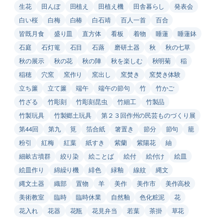
生花
田んぼ
田植え
田植え機
田舎暮らし
発表会
白い桜
白梅
白椿
白石靖
百人一首
百合
皆既月食
盛り皿
直方体
看板
着物
睡蓮
睡蓮鉢
石庭
石灯篭
石目
石蕗
磨研土器
秋
秋の七草
秋の展示
秋の花
秋の陣
秋を楽しむ
秋明菊
稲
稲穂
穴窯
窯作り
窯出し
窯焚き
窯焚き体験
立ち簾
立て簾
端午
端午の節句
竹
竹かご
竹ざる
竹彫刻
竹彫刻昆虫
竹細工
竹製品
竹製玩具
竹製郷土玩具
第２３回作州の民芸ものづくり展
第44回
第九
筧
箔合紙
箸置き
節分
節句
籠
粉引
紅梅
紅葉
紙すき
紫蘭
紫陽花
紬
細畝古墳群
絞り染
絵ことば
絵付
絵付け
絵皿
絵皿作り
綿繰り機
緋色
緑釉
線紋
縄文
縄文土器
織部
置物
羊
美作
美作市
美作高校
美術教室
臨時
臨時休業
自然釉
色化粧泥
花
花入れ
花器
花瓶
花見弁当
若葉
茶掛
草花