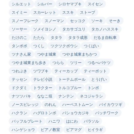
シルエット
シルバー
シロヤマブキ
スイセン
スイミー
スカーレット
ススキ
ストーブ
スノーフレーク
スノーマン
セッコク
ソーキ
そーき
ソーサー
ソメイヨシノ
タカサゴユリ
タカノハススキ
たけのこ
たたら
タタラ
タタラ成形
だるま自転車
タンポポ
つくし
ツクツクボウシ
つくばい
ツナさん家
つやま城東
つやま城東まちかつ
つやま城東まち歩き
つらら
ツリー
つるべバケツ
つわぶき
ツワブキ
ティーカップ
ティーポット
テッセン
テレビ小説
トーテムポール
とうげい
ドクダミ
トラクター
トルコブルー
トンボ
ナツツバキ
ななこ垣
ナンテン
ネコジャラシ
ノースビレッジ
のれん
ハーベストムーン
バイカウツギ
ハクラン
ハグロトンボ
バショウカジキ
パッチワーク
バッフルプレート
ハニワ
はにわ
パラソル
ハンゲショウ
ピアノ教室
ビアマグ
ヒイラギ