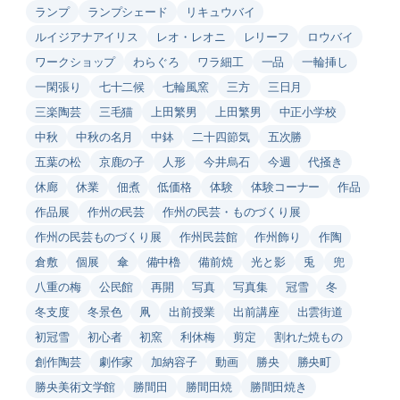
ランプ
ランプシェード
リキュウバイ
ルイジアナアイリス
レオ・レオニ
レリーフ
ロウバイ
ワークショップ
わらぐろ
ワラ細工
一品
一輪挿し
一閑張り
七十二候
七輪風窯
三方
三日月
三楽陶芸
三毛猫
上田繁男
上田繁男
中正小学校
中秋
中秋の名月
中鉢
二十四節気
五次勝
五葉の松
京鹿の子
人形
今井烏石
今週
代掻き
休廊
休業
佃煮
低価格
体験
体験コーナー
作品
作品展
作州の民芸
作州の民芸・ものづくり展
作州の民芸ものづくり展
作州民芸館
作州飾り
作陶
倉敷
個展
傘
備中櫓
備前焼
光と影
兎
兜
八重の梅
公民館
再開
写真
写真集
冠雪
冬
冬支度
冬景色
凧
出前授業
出前講座
出雲街道
初冠雪
初心者
初窯
利休梅
剪定
割れた焼もの
創作陶芸
劇作家
加納容子
動画
勝央
勝央町
勝央美術文学館
勝間田
勝間田焼
勝間田焼き