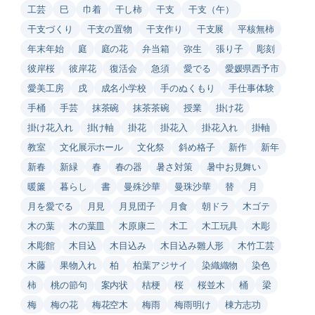
工芸
巳
巾着
干し柿
干支
干支（午）
干支づくり
干支の置物
干支作り
干支展
平核無柿
年末年始
庭
庭の花
弁当箱
弥生
張り子
彫刻
彼岸桜
彼岸花
復活会
急須
愛でる
愛媛県西予市
愛美工房
戌
成名小学校
手のぬくもり
手仕事体験
手桶
手芸
抹茶碗
抹茶茶碗
授業
掛け花
掛け花入れ
掛け軸
掛花
掛花入
掛花入れ
掛軸
教室
文化展示ホール
文化祭
斜め格子
新作
新年
新春
新緑
春
春の器
暑さ対策
暑中お見舞い
暖簾
暮らし
書
曼殊沙華
曼珠沙華
替
月
月を愛でる
月見
月見団子
月食
朝ドラ
木ゴテ
木の葉
木の葉皿
木原康二
木工
木工玩具
木彫
木彫館
木目込
木目込み
木目込み雛人形
木竹工芸
木藤
果物入れ
柏
柏葉アジサイ
染織織物
染色
柿
桃の節句
案内状
桔梗
桜
桜並木
桶
梁
梅
梅の花
梅花空木
梅雨
梅雨明け
棟方志功