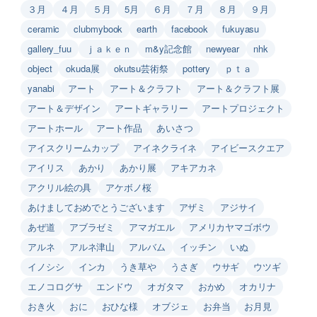
３月
４月
５月
5月
６月
７月
８月
９月
ceramic
clubmybook
earth
facebook
fukuyasu
gallery_fuu
ｊａｋｅｎ
m&y記念館
newyear
nhk
object
okuda展
okutsu芸術祭
pottery
ｐｔａ
yanabi
アート
アート＆クラフト
アート＆クラフト展
アート＆デザイン
アートギャラリー
アートプロジェクト
アートホール
アート作品
あいさつ
アイスクリームカップ
アイネクライネ
アイビースクエア
アイリス
あかり
あかり展
アキアカネ
アクリル絵の具
アケボノ桜
あけましておめでとうございます
アザミ
アジサイ
あぜ道
アブラゼミ
アマガエル
アメリカヤマゴボウ
アルネ
アルネ津山
アルバム
イッチン
いぬ
イノシシ
インカ
うき草や
うさぎ
ウサギ
ウツギ
エノコログサ
エンドウ
オガタマ
おかめ
オカリナ
おき火
おに
おひな様
オブジェ
お弁当
お月見