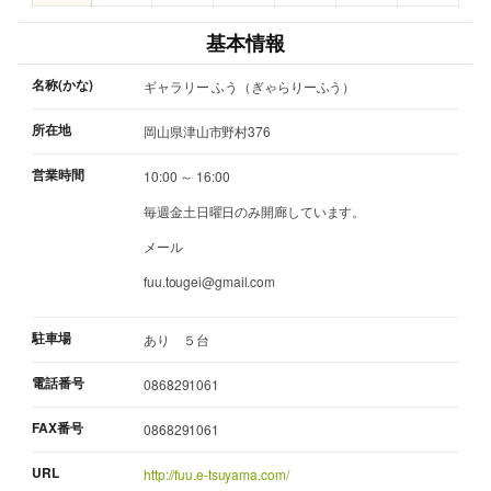
基本情報
名称(かな)
ギャラリー ふう（ぎゃらりーふう）
所在地
岡山県津山市野村376
営業時間
10:00 ～ 16:00
毎週金土日曜日のみ開廊しています。
メール
fuu.tougei@gmail.com
駐車場
あり ５台
電話番号
0868291061
FAX番号
0868291061
URL
http://fuu.e-tsuyama.com/