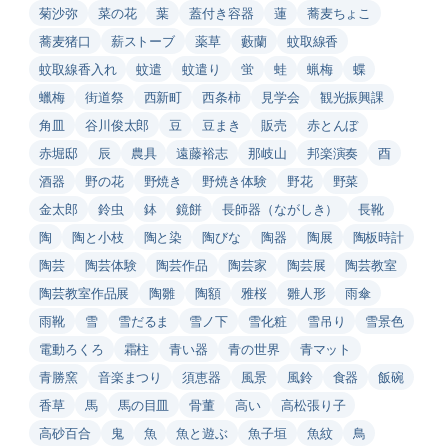
菊沙弥
菜の花
葉
蓋付き容器
蓮
蕎麦ちょこ
蕎麦猪口
薪ストーブ
薬草
藪蘭
蚊取線香
蚊取線香入れ
蚊遣
蚊遣り
蛍
蛙
蝋梅
蝶
蠟梅
街道祭
西新町
西条柿
見学会
観光振興課
角皿
谷川俊太郎
豆
豆まき
販売
赤とんぼ
赤堀邸
辰
農具
遠藤裕志
那岐山
邦楽演奏
酉
酒器
野の花
野焼き
野焼き体験
野花
野菜
金太郎
鈴虫
鉢
鏡餅
長師器（ながしき）
長靴
陶
陶と小枝
陶と染
陶びな
陶器
陶展
陶板時計
陶芸
陶芸体験
陶芸作品
陶芸家
陶芸展
陶芸教室
陶芸教室作品展
陶雛
陶額
雅桜
雛人形
雨傘
雨靴
雪
雪だるま
雪ノ下
雪化粧
雪吊り
雪景色
電動ろくろ
霜柱
青い器
青の世界
青マット
青勝窯
音楽まつり
須恵器
風景
風鈴
食器
飯碗
香草
馬
馬の目皿
骨董
高い
高松張り子
高砂百合
鬼
魚
魚と遊ぶ
魚子垣
魚紋
鳥