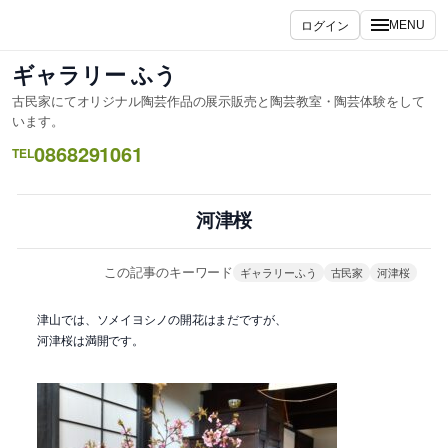
内
ログイン
MENU
容
を
ギャラリー ふう
ス
古民家にてオリジナル陶芸作品の展示販売と陶芸教室・陶芸体験をして
キ
います。
ッ
0868291061
TEL
プ
河津桜
この記事のキーワード
ギャラリーふう
古民家
河津桜
津山では、ソメイヨシノの開花はまだですが、
河津桜は満開です。