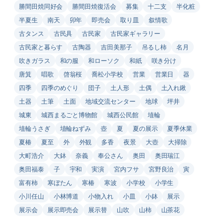
勝間田焼同好会
勝間田焼復活会
募集
十二支
半化粧
半夏生
南天
卯年
即売会
取り皿
叙情歌
古タンス
古民具
古民家
古民家ギャラリー
古民家と暮らす
古陶器
吉田美那子
吊るし柿
名月
吹きガラス
和の服
和ローソク
和紙
咲き分け
唐箕
唱歌
啓翁桜
喬松小学校
営業
営業日
器
四季
四季のめぐり
団子
土人形
土偶
土入れ鍬
土器
土筆
土面
地域交流センター
地球
坪井
城東
城西まるごと博物館
城西公民館
埴輪
埴輪うさぎ
埴輪ねずみ
壺
夏
夏の展示
夏季休業
夏椿
夏至
外
外観
多香
夜景
大壺
大掃除
大町浩介
大鉢
奈義
奉公さん
奥田
奥田瑞江
奥田福泰
子
宇和
実演
宮内フサ
宮野良治
寅
富有柿
寒ぼたん
寒椿
寒波
小学校
小学生
小川任山
小林博道
小物入れ
小皿
小鉢
展示
展示会
展示即売会
展示替
山吹
山柿
山茶花