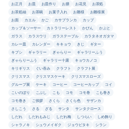
お正月
お皿
お皿作り
お膳
お花見
お茶処
お茶処紬
お茶碗
お菓子入れ
お雛様
お雛様展
お面
カエル
かご
カサブランカ
カップ
カップ＆ソーサー
カトラリーレスト
かびん
かぶと
ガラス
カラスウリ
ガラステーブル
カラタネオガタマ
カレー皿
カレンダー
キキョウ
きじ
ギター
キブシ
ギャラリー
ぎゃらりー
ギャラリーふう
ぎゃらりーふう
ギャラリー十露
キョウカノコ
キリギリス
ぐい吞み
クラフト
クラフト展
クリスマス
クリスマスケーキ
クリスマスローズ
グループ展
ケーキ
コーヒー
コーヒーカップ
コイ
こいのぼり
こぶし
こも
コモ
コモ巻
こも巻き
コモ巻き
ご挨拶
さくら
さくら色
サザンカ
さしこう
さる
ざる
サンタ
サンタクロース
しだれ
しだれもみじ
しだれ梅
しつらい
しめ飾り
シャラノキ
シュウメイギク
ジョウビタキ
シラン