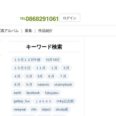
0868291061
ログイン
TEL
写真アルバム
募集
作品紹介
キーワード検索
１０月１２日午後
10月19日
１０月５日
１１月
１月
３月
４月
５月
5月
６月
７月
８月
９月
ceramic
clubmybook
earth
facebook
fukuyasu
gallery_fuu
ｊａｋｅｎ
m&y記念館
newyear
nhk
object
okuda展