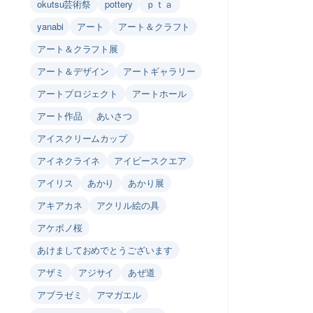
okutsu芸術祭
pottery
ｐｔａ
yanabi
アート
アート＆クラフト
アート＆クラフト展
アート＆デザイン
アートギャラリー
アートプロジェクト
アートホール
アート作品
あいさつ
アイスクリームカップ
アイネクライネ
アイビースクエア
アイリス
あかり
あかり展
アキアカネ
アクリル絵の具
アケボノ桜
あけましておめでとうございます
アザミ
アジサイ
あぜ道
アブラゼミ
アマガエル