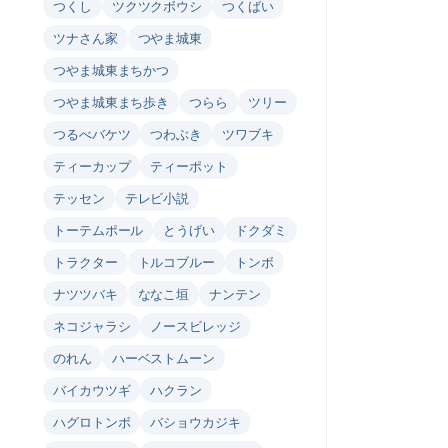
つくし
ツクツクボウシ
つくばい
ツナさん家
つやま城東
つやま城東まちかつ
つやま城東まち歩き
つらら
ツリー
つるべバケツ
つわぶき
ツワブキ
ティーカップ
ティーポット
テッセン
テレビ小説
トーテムポール
とうげい
ドクダミ
トラクター
トルコブルー
トンボ
ナツツバキ
ななこ垣
ナンテン
ネコジャラシ
ノースビレッジ
のれん
ハーベストムーン
バイカウツギ
ハクラン
ハグロトンボ
バショウカジキ