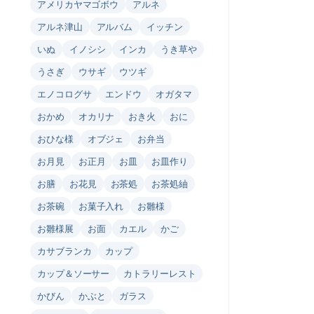
アメリカヤマゴボウ
アルネ
アルネ津山
アルバム
イッチン
いぬ
イノシシ
インカ
うき草や
うさぎ
ウサギ
ウツギ
エノコログサ
エンドウ
オガタマ
おかめ
オカリナ
おき火
おに
おひな様
オブジェ
お弁当
お月見
お正月
お皿
お皿作り
お膳
お花見
お茶処
お茶処紬
お茶碗
お菓子入れ
お雛様
お雛様展
お面
カエル
かご
カサブランカ
カップ
カップ＆ソーサー
カトラリーレスト
かびん
かぶと
ガラス