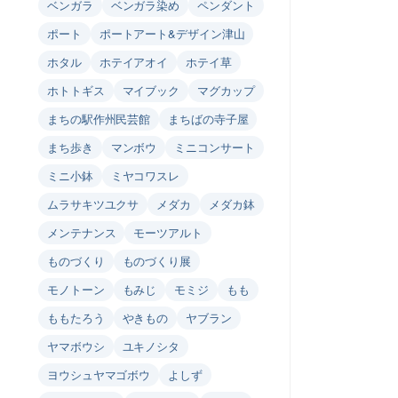
ベンガラ
ベンガラ染め
ペンダント
ポート
ポートアート&デザイン津山
ホタル
ホテイアオイ
ホテイ草
ホトトギス
マイブック
マグカップ
まちの駅作州民芸館
まちばの寺子屋
まち歩き
マンボウ
ミニコンサート
ミニ小鉢
ミヤコワスレ
ムラサキツユクサ
メダカ
メダカ鉢
メンテナンス
モーツアルト
ものづくり
ものづくり展
モノトーン
もみじ
モミジ
もも
ももたろう
やきもの
ヤブラン
ヤマボウシ
ユキノシタ
ヨウシュヤマゴボウ
よしず