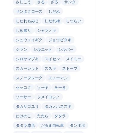
さしこう
さる
ざる
サンタ
サンタクロース
しだれ
しだれもみじ
しだれ梅
しつらい
しめ飾り
シャラノキ
シュウメイギク
ジョウビタキ
シラン
シルエット
シルバー
シロヤマブキ
スイセン
スイミー
スカーレット
ススキ
ストーブ
スノーフレーク
スノーマン
セッコク
ソーキ
そーき
ソーサー
ソメイヨシノ
タカサゴユリ
タカノハススキ
たけのこ
たたら
タタラ
タタラ成形
だるま自転車
タンポポ