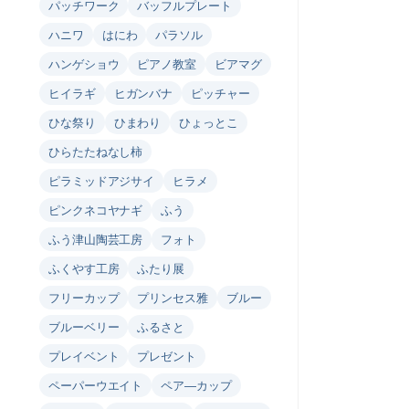
パッチワーク
バッフルプレート
ハニワ
はにわ
パラソル
ハンゲショウ
ピアノ教室
ビアマグ
ヒイラギ
ヒガンバナ
ピッチャー
ひな祭り
ひまわり
ひょっとこ
ひらたたねなし柿
ピラミッドアジサイ
ヒラメ
ピンクネコヤナギ
ふう
ふう津山陶芸工房
フォト
ふくやす工房
ふたり展
フリーカップ
プリンセス雅
ブルー
ブルーベリー
ふるさと
プレイベント
プレゼント
ペーパーウエイト
ペア―カップ