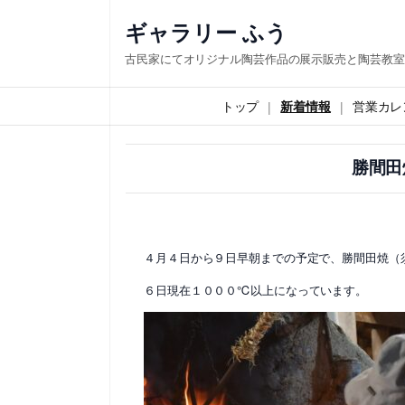
内
ギャラリー ふう
容
古民家にてオリジナル陶芸作品の展示販売と陶芸教室
を
ス
トップ
新着情報
営業カレ
キ
ッ
勝間田
プ
４月４日から９日早朝までの予定で、勝間田焼（
６日現在１０００℃以上になっています。