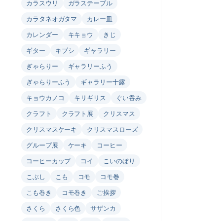
カラスウリ
ガラステーブル
カラタネオガタマ
カレー皿
カレンダー
キキョウ
きじ
ギター
キブシ
ギャラリー
ぎゃらりー
ギャラリーふう
ぎゃらりーふう
ギャラリー十露
キョウカノコ
キリギリス
ぐい吞み
クラフト
クラフト展
クリスマス
クリスマスケーキ
クリスマスローズ
グループ展
ケーキ
コーヒー
コーヒーカップ
コイ
こいのぼり
こぶし
こも
コモ
コモ巻
こも巻き
コモ巻き
ご挨拶
さくら
さくら色
サザンカ