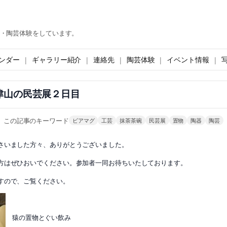
・陶芸体験をしています。
ンダー
ギャラリー紹介
連絡先
陶芸体験
イベント情報
津山の民芸展２日目
この記事のキーワード
ビアマグ
工芸
抹茶茶碗
民芸展
置物
陶器
陶芸
さいました方々、ありがとうございました。
方はぜひおいでください。参加者一同お待ちいたしております。
すので、ご覧ください。
猿の置物とぐい飲み