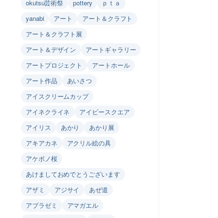
okutsu芸術祭
pottery
ｐｔａ
yanabi
アート
アート＆クラフト
アート＆クラフト展
アート＆デザイン
アートギャラリー
アートプロジェクト
アートホール
アート作品
あいさつ
アイスクリームカップ
アイネクライネ
アイビースクエア
アイリス
あかり
あかり展
アキアカネ
アクリル絵の具
アケボノ桜
あけましておめでとうございます
アザミ
アジサイ
あぜ道
アブラゼミ
アマガエル