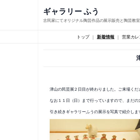
内
ギャラリー ふう
容
古民家にてオリジナル陶芸作品の展示販売と陶芸教室
を
ス
トップ
新着情報
営業カレ
キ
ッ
プ
津山の民芸展２日目が終わりました。ご来場くだ
なお１１日（日）まで行っていますので、まだの
引き続きギャラリーふうの展示を写真で紹介しま