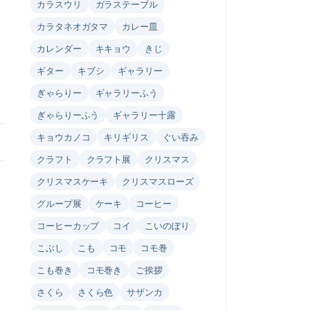
カラスウリ
ガラステーブル
カラタネオガタマ
カレー皿
カレンダー
キキョウ
きじ
ギター
キブシ
ギャラリー
ぎゃらりー
ギャラリーふう
ぎゃらりーふう
ギャラリー十露
キョウカノコ
キリギリス
ぐい吞み
クラフト
クラフト展
クリスマス
クリスマスケーキ
クリスマスローズ
グループ展
ケーキ
コーヒー
コーヒーカップ
コイ
こいのぼり
こぶし
こも
コモ
コモ巻
こも巻き
コモ巻き
ご挨拶
さくら
さくら色
サザンカ