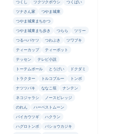
つくし
ツクツクボウシ
つくばい
ツナさん家
つやま城東
つやま城東まちかつ
つやま城東まち歩き
つらら
ツリー
つるべバケツ
つわぶき
ツワブキ
ティーカップ
ティーポット
テッセン
テレビ小説
トーテムポール
とうげい
ドクダミ
トラクター
トルコブルー
トンボ
ナツツバキ
ななこ垣
ナンテン
ネコジャラシ
ノースビレッジ
のれん
ハーベストムーン
バイカウツギ
ハクラン
ハグロトンボ
バショウカジキ