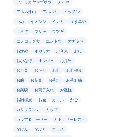
アメリカヤマゴボウ
アルネ
アルネ津山
アルバム
イッチン
いぬ
イノシシ
インカ
うき草や
うさぎ
ウサギ
ウツギ
エノコログサ
エンドウ
オガタマ
おかめ
オカリナ
おき火
おに
おひな様
オブジェ
お弁当
お月見
お正月
お皿
お皿作り
お膳
お花見
お茶処
お茶処紬
お茶碗
お菓子入れ
お雛様
お雛様展
お面
カエル
かご
カサブランカ
カップ
カップ＆ソーサー
カトラリーレスト
かびん
かぶと
ガラス