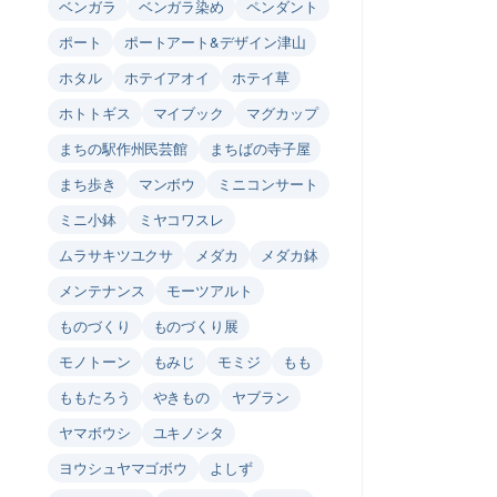
ベンガラ
ベンガラ染め
ペンダント
ポート
ポートアート&デザイン津山
ホタル
ホテイアオイ
ホテイ草
ホトトギス
マイブック
マグカップ
まちの駅作州民芸館
まちばの寺子屋
まち歩き
マンボウ
ミニコンサート
ミニ小鉢
ミヤコワスレ
ムラサキツユクサ
メダカ
メダカ鉢
メンテナンス
モーツアルト
ものづくり
ものづくり展
モノトーン
もみじ
モミジ
もも
ももたろう
やきもの
ヤブラン
ヤマボウシ
ユキノシタ
ヨウシュヤマゴボウ
よしず