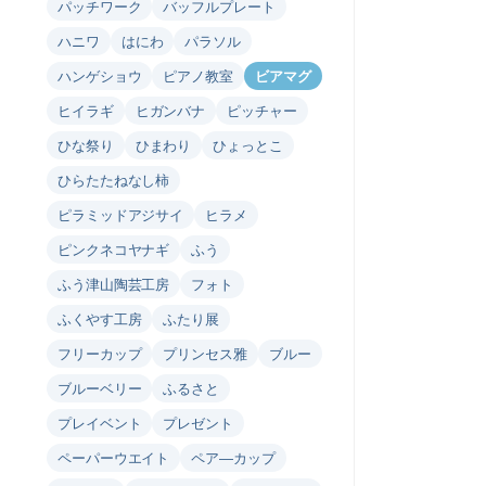
パッチワーク
バッフルプレート
ハニワ
はにわ
パラソル
ハンゲショウ
ピアノ教室
ビアマグ
ヒイラギ
ヒガンバナ
ピッチャー
ひな祭り
ひまわり
ひょっとこ
ひらたたねなし柿
ピラミッドアジサイ
ヒラメ
ピンクネコヤナギ
ふう
ふう津山陶芸工房
フォト
ふくやす工房
ふたり展
フリーカップ
プリンセス雅
ブルー
ブルーベリー
ふるさと
プレイベント
プレゼント
ペーパーウエイト
ペア―カップ