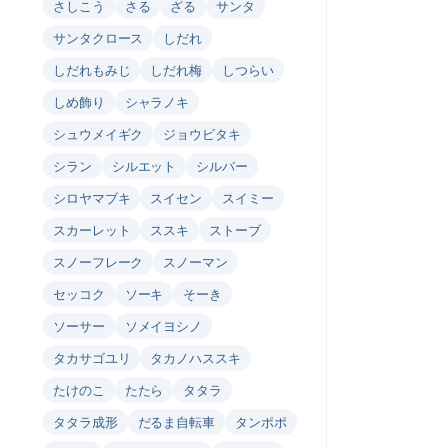
さしこう
さる
ざる
サンタ
サンタクロース
しだれ
しだれもみじ
しだれ梅
しつらい
しめ飾り
シャラノキ
シュウメイギク
ジョウビタキ
シラン
シルエット
シルバー
シロヤマブキ
スイセン
スイミー
スカーレット
ススキ
ストーブ
スノーフレーク
スノーマン
セッコク
ソーキ
そーき
ソーサー
ソメイヨシノ
タカサゴユリ
タカノハススキ
たけのこ
たたら
タタラ
タタラ成形
だるま自転車
タンポポ