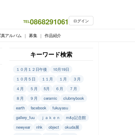
0868291061
ログイン
TEL
写真アルバム
募集
作品紹介
キーワード検索
１０月１２日午後
10月19日
１０月５日
１１月
１月
３月
４月
５月
5月
６月
７月
８月
９月
ceramic
clubmybook
earth
facebook
fukuyasu
gallery_fuu
ｊａｋｅｎ
m&y記念館
newyear
nhk
object
okuda展