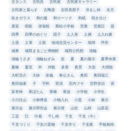
古タンス
古民具
古民家
古民家ギャラリー
古民家と暮らす
古陶器
吉田美那子
吊るし柿
名月
吹きガラス
和の服
和ローソク
和紙
咲き分け
唐箕
唱歌
啓翁桜
喬松小学校
営業
営業日
器
四季
四季のめぐり
団子
土人形
土偶
土入れ鍬
土器
土筆
土面
地域交流センター
地球
坪井
城東
城西まるごと博物館
城西公民館
埴輪
埴輪うさぎ
埴輪ねずみ
壺
夏
夏の展示
夏季休業
夏椿
夏至
外
外観
多香
夜景
大壺
大掃除
大町浩介
大鉢
奈義
奉公さん
奥田
奥田瑞江
奥田福泰
子
宇和
実演
宮内フサ
宮野良治
寅
富有柿
寒ぼたん
寒椿
寒波
小学校
小学生
小川任山
小林博道
小物入れ
小皿
小鉢
展示
展示会
展示即売会
展示替
山吹
山柿
山茶花
工芸
巳
巾着
干し柿
干支
干支（午）
干支づくり
干支の置物
干支作り
干支展
平核無柿