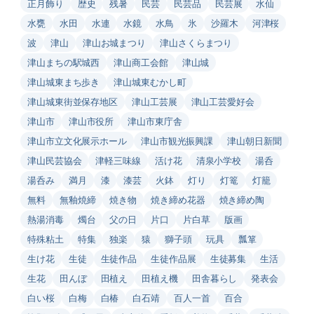
正月飾り
歴史
残暑
民芸
民芸品
民芸展
水仙
水甕
水田
水連
水鏡
水鳥
氷
沙羅木
河津桜
波
津山
津山お城まつり
津山さくらまつり
津山まちの駅城西
津山商工会館
津山城
津山城東まち歩き
津山城東むかし町
津山城東街並保存地区
津山工芸展
津山工芸愛好会
津山市
津山市役所
津山市東庁舎
津山市立文化展示ホール
津山市観光振興課
津山朝日新聞
津山民芸協会
津軽三味線
活け花
清泉小学校
湯呑
湯呑み
満月
漆
漆芸
火鉢
灯り
灯篭
灯籠
無料
無釉焼締
焼き物
焼き締め花器
焼き締め陶
熱湯消毒
燭台
父の日
片口
片白草
版画
特殊粘土
特集
独楽
猿
獅子頭
玩具
瓢箪
生け花
生徒
生徒作品
生徒作品展
生徒募集
生活
生花
田んぼ
田植え
田植え機
田舎暮らし
発表会
白い桜
白梅
白椿
白石靖
百人一首
百合