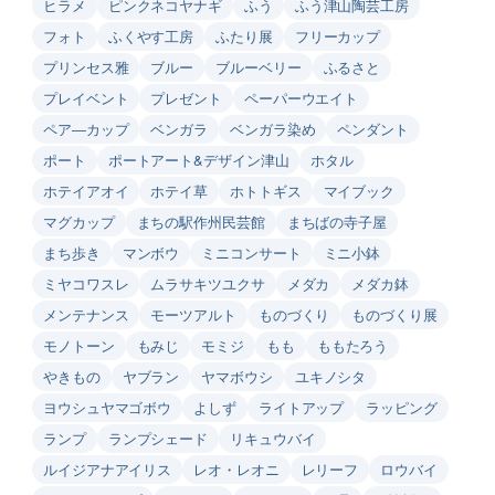
ヒラメ
ピンクネコヤナギ
ふう
ふう津山陶芸工房
フォト
ふくやす工房
ふたり展
フリーカップ
プリンセス雅
ブルー
ブルーベリー
ふるさと
プレイベント
プレゼント
ペーパーウエイト
ペア―カップ
ベンガラ
ベンガラ染め
ペンダント
ポート
ポートアート&デザイン津山
ホタル
ホテイアオイ
ホテイ草
ホトトギス
マイブック
マグカップ
まちの駅作州民芸館
まちばの寺子屋
まち歩き
マンボウ
ミニコンサート
ミニ小鉢
ミヤコワスレ
ムラサキツユクサ
メダカ
メダカ鉢
メンテナンス
モーツアルト
ものづくり
ものづくり展
モノトーン
もみじ
モミジ
もも
ももたろう
やきもの
ヤブラン
ヤマボウシ
ユキノシタ
ヨウシュヤマゴボウ
よしず
ライトアップ
ラッピング
ランプ
ランプシェード
リキュウバイ
ルイジアナアイリス
レオ・レオニ
レリーフ
ロウバイ