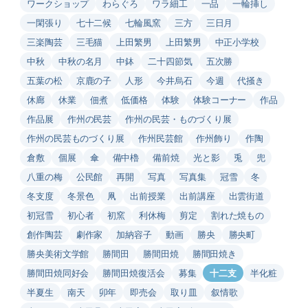
ワークショップ
わらぐろ
ワラ細工
一品
一輪挿し
一閑張り
七十二候
七輪風窯
三方
三日月
三楽陶芸
三毛猫
上田繁男
上田繁男
中正小学校
中秋
中秋の名月
中鉢
二十四節気
五次勝
五葉の松
京鹿の子
人形
今井烏石
今週
代掻き
休廊
休業
佃煮
低価格
体験
体験コーナー
作品
作品展
作州の民芸
作州の民芸・ものづくり展
作州の民芸ものづくり展
作州民芸館
作州飾り
作陶
倉敷
個展
傘
備中櫓
備前焼
光と影
兎
兜
八重の梅
公民館
再開
写真
写真集
冠雪
冬
冬支度
冬景色
凧
出前授業
出前講座
出雲街道
初冠雪
初心者
初窯
利休梅
剪定
割れた焼もの
創作陶芸
劇作家
加納容子
動画
勝央
勝央町
勝央美術文学館
勝間田
勝間田焼
勝間田焼き
勝間田焼同好会
勝間田焼復活会
募集
十二支
半化粧
半夏生
南天
卯年
即売会
取り皿
叙情歌