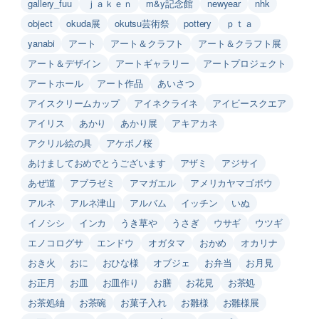
gallery_fuu
ｊａｋｅｎ
m&y記念館
newyear
nhk
object
okuda展
okutsu芸術祭
pottery
ｐｔａ
yanabi
アート
アート＆クラフト
アート＆クラフト展
アート＆デザイン
アートギャラリー
アートプロジェクト
アートホール
アート作品
あいさつ
アイスクリームカップ
アイネクライネ
アイビースクエア
アイリス
あかり
あかり展
アキアカネ
アクリル絵の具
アケボノ桜
あけましておめでとうございます
アザミ
アジサイ
あぜ道
アブラゼミ
アマガエル
アメリカヤマゴボウ
アルネ
アルネ津山
アルバム
イッチン
いぬ
イノシシ
インカ
うき草や
うさぎ
ウサギ
ウツギ
エノコログサ
エンドウ
オガタマ
おかめ
オカリナ
おき火
おに
おひな様
オブジェ
お弁当
お月見
お正月
お皿
お皿作り
お膳
お花見
お茶処
お茶処紬
お茶碗
お菓子入れ
お雛様
お雛様展