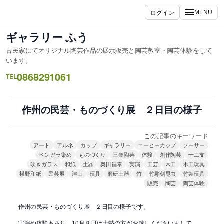
内
ログイン
MENU
容
を
ギャラリー ふう
ス
古民家にてオリジナル陶芸作品の展示販売と陶芸教室・陶芸体験をして
キ
います。
ッ
0868291061
TEL
プ
作州の民芸・ものづくり展 ２日目の様子
この記事のキーワード
アート
アルネ
カップ
ギャラリー
コーヒーカップ
ソーサー
ベンガラ染め
ものづくり
三楽陶芸
体験
創作陶芸
十二支
吹きガラス
和紙
土器
奥田福泰
実演
工芸
木工
木工玩具
横野和紙
民芸展
津山
玩具
磨研土器
竹
竹彫刻昆虫
竹製玩具
販売
陶芸
陶芸体験
作州の民芸・ものづくり展 ２日目の様子です。
実演や体験もあり、10月８日は大勢の方がお越しくださいまして