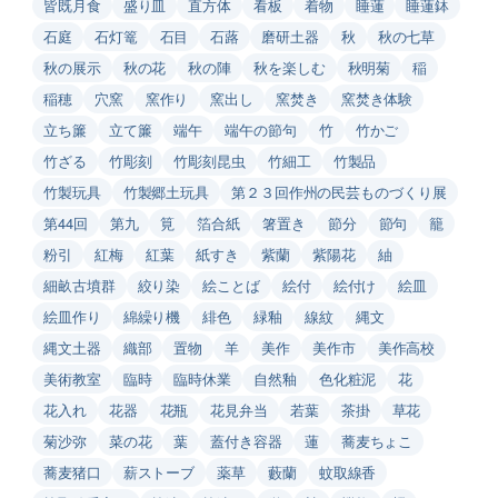
皆既月食
盛り皿
直方体
看板
着物
睡蓮
睡蓮鉢
石庭
石灯篭
石目
石蕗
磨研土器
秋
秋の七草
秋の展示
秋の花
秋の陣
秋を楽しむ
秋明菊
稲
稲穂
穴窯
窯作り
窯出し
窯焚き
窯焚き体験
立ち簾
立て簾
端午
端午の節句
竹
竹かご
竹ざる
竹彫刻
竹彫刻昆虫
竹細工
竹製品
竹製玩具
竹製郷土玩具
第２３回作州の民芸ものづくり展
第44回
第九
筧
箔合紙
箸置き
節分
節句
籠
粉引
紅梅
紅葉
紙すき
紫蘭
紫陽花
紬
細畝古墳群
絞り染
絵ことば
絵付
絵付け
絵皿
絵皿作り
綿繰り機
緋色
緑釉
線紋
縄文
縄文土器
織部
置物
羊
美作
美作市
美作高校
美術教室
臨時
臨時休業
自然釉
色化粧泥
花
花入れ
花器
花瓶
花見弁当
若葉
茶掛
草花
菊沙弥
菜の花
葉
蓋付き容器
蓮
蕎麦ちょこ
蕎麦猪口
薪ストーブ
薬草
藪蘭
蚊取線香