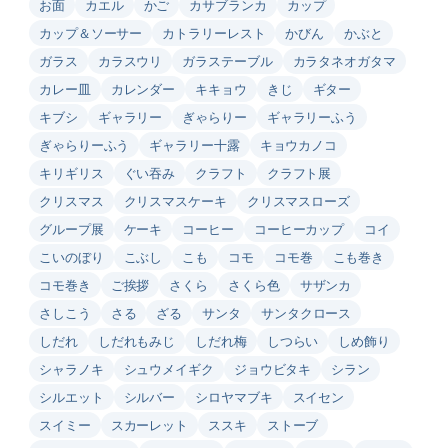
お面
カエル
かご
カサブランカ
カップ
カップ＆ソーサー
カトラリーレスト
かびん
かぶと
ガラス
カラスウリ
ガラステーブル
カラタネオガタマ
カレー皿
カレンダー
キキョウ
きじ
ギター
キブシ
ギャラリー
ぎゃらりー
ギャラリーふう
ぎゃらりーふう
ギャラリー十露
キョウカノコ
キリギリス
ぐい吞み
クラフト
クラフト展
クリスマス
クリスマスケーキ
クリスマスローズ
グループ展
ケーキ
コーヒー
コーヒーカップ
コイ
こいのぼり
こぶし
こも
コモ
コモ巻
こも巻き
コモ巻き
ご挨拶
さくら
さくら色
サザンカ
さしこう
さる
ざる
サンタ
サンタクロース
しだれ
しだれもみじ
しだれ梅
しつらい
しめ飾り
シャラノキ
シュウメイギク
ジョウビタキ
シラン
シルエット
シルバー
シロヤマブキ
スイセン
スイミー
スカーレット
ススキ
ストーブ