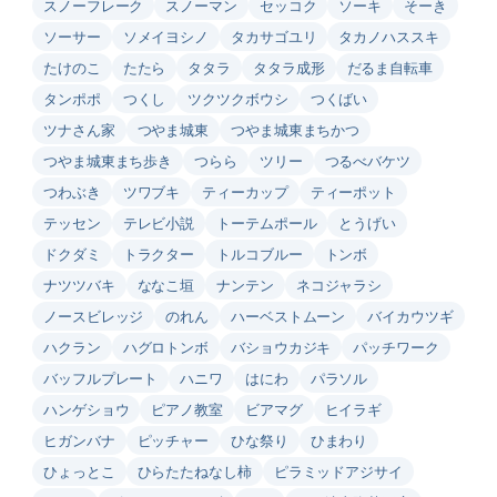
スノーフレーク
スノーマン
セッコク
ソーキ
そーき
ソーサー
ソメイヨシノ
タカサゴユリ
タカノハススキ
たけのこ
たたら
タタラ
タタラ成形
だるま自転車
タンポポ
つくし
ツクツクボウシ
つくばい
ツナさん家
つやま城東
つやま城東まちかつ
つやま城東まち歩き
つらら
ツリー
つるべバケツ
つわぶき
ツワブキ
ティーカップ
ティーポット
テッセン
テレビ小説
トーテムポール
とうげい
ドクダミ
トラクター
トルコブルー
トンボ
ナツツバキ
ななこ垣
ナンテン
ネコジャラシ
ノースビレッジ
のれん
ハーベストムーン
バイカウツギ
ハクラン
ハグロトンボ
バショウカジキ
パッチワーク
バッフルプレート
ハニワ
はにわ
パラソル
ハンゲショウ
ピアノ教室
ビアマグ
ヒイラギ
ヒガンバナ
ピッチャー
ひな祭り
ひまわり
ひょっとこ
ひらたたねなし柿
ピラミッドアジサイ