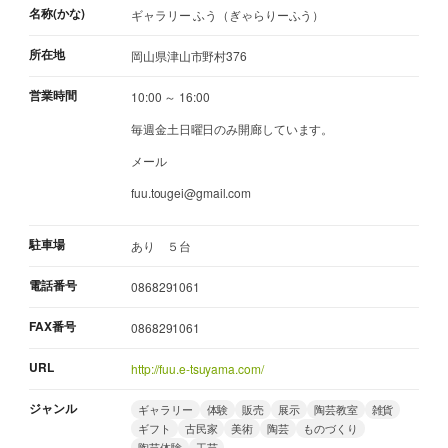
名称(かな)
ギャラリー ふう（ぎゃらりーふう）
所在地
岡山県津山市野村376
営業時間
10:00 ～ 16:00
毎週金土日曜日のみ開廊しています。
メール
fuu.tougei@gmail.com
駐車場
あり ５台
電話番号
0868291061
FAX番号
0868291061
URL
http://fuu.e-tsuyama.com/
ジャンル
ギャラリー
体験
販売
展示
陶芸教室
雑貨
ギフト
古民家
美術
陶芸
ものづくり
陶芸体験
工芸