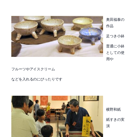
奥田福泰の
作品
足つき小鉢
普通に小鉢
としての使
用や
フルーツやアイスクリーム
などを入れるのにぴったりです
横野和紙
紙すきの実
演