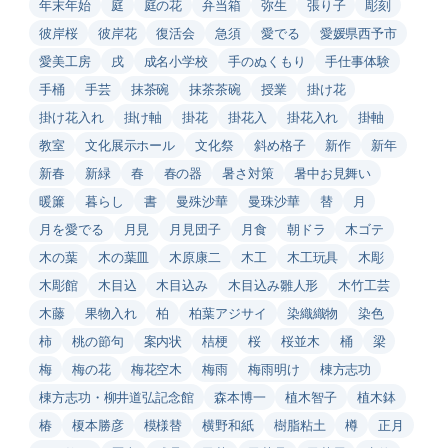
年末年始
庭
庭の花
弁当箱
弥生
張り子
彫刻
彼岸桜
彼岸花
復活会
急須
愛でる
愛媛県西予市
愛美工房
戌
成名小学校
手のぬくもり
手仕事体験
手桶
手芸
抹茶碗
抹茶茶碗
授業
掛け花
掛け花入れ
掛け軸
掛花
掛花入
掛花入れ
掛軸
教室
文化展示ホール
文化祭
斜め格子
新作
新年
新春
新緑
春
春の器
暑さ対策
暑中お見舞い
暖簾
暮らし
書
曼殊沙華
曼珠沙華
替
月
月を愛でる
月見
月見団子
月食
朝ドラ
木ゴテ
木の葉
木の葉皿
木原康二
木工
木工玩具
木彫
木彫館
木目込
木目込み
木目込み雛人形
木竹工芸
木藤
果物入れ
柏
柏葉アジサイ
染織織物
染色
柿
桃の節句
案内状
桔梗
桜
桜並木
桶
梁
梅
梅の花
梅花空木
梅雨
梅雨明け
棟方志功
棟方志功・柳井道弘記念館
森本博一
植木智子
植木鉢
椿
榎本勝彦
模様替
横野和紙
樹脂粘土
樽
正月