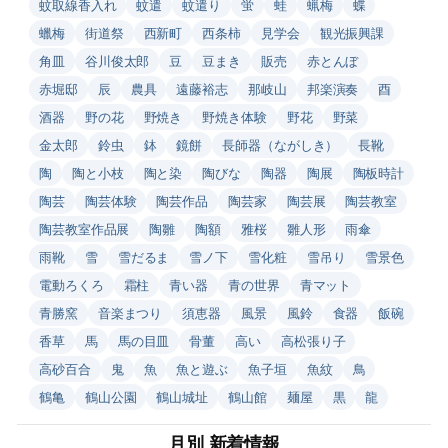
蚊取線香入れ
蚊遣
蚊遣り
蛍
蛙
蝋梅
蝶
蠟梅
街道祭
西新町
西条柿
見学会
観光振興課
角皿
谷川俊太郎
豆
豆まき
販売
赤とんぼ
赤堀邸
辰
農具
遠藤裕志
那岐山
邦楽演奏
酉
酒器
野の花
野焼き
野焼き体験
野花
野菜
金太郎
鈴虫
鉢
鏡餅
長師器（ながしき）
長靴
陶
陶と小枝
陶と染
陶びな
陶器
陶展
陶板時計
陶芸
陶芸体験
陶芸作品
陶芸家
陶芸展
陶芸教室
陶芸教室作品展
陶雛
陶額
雅桜
雛人形
雨傘
雨靴
雪
雪だるま
雪ノ下
雪化粧
雪吊り
雪景色
電動ろくろ
霜柱
青い器
青の世界
青マット
青勝窯
音楽まつり
須恵器
風景
風鈴
食器
飯碗
香草
馬
馬の目皿
骨董
高い
高松張り子
高砂百合
鬼
魚
魚と遊ぶ
魚子垣
魚紋
鳥
鶴亀
鶴山公園
鶴山城址
鶴山館
麺屋
黒
龍
月別 新着情報