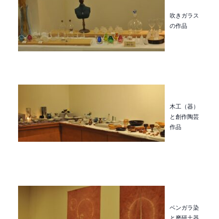
吹きガラス
の作品
木工（器）
と創作陶芸
作品
ベンガラ染
と磨研土器