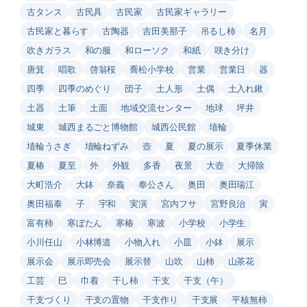
古タンス
古民具
古民家
古民家ギャラリー
古民家と暮らす
古陶器
吉田美那子
吊るし柿
名月
吹きガラス
和の服
和ローソク
和紙
咲き分け
唐箕
唱歌
啓翁桜
喬松小学校
営業
営業日
器
四季
四季のめぐり
団子
土人形
土偶
土入れ鍬
土器
土筆
土面
地域交流センター
地球
坪井
城東
城西まるごと博物館
城西公民館
埴輪
埴輪うさぎ
埴輪ねずみ
壺
夏
夏の展示
夏季休業
夏椿
夏至
外
外観
多香
夜景
大壺
大掃除
大町浩介
大鉢
奈義
奉公さん
奥田
奥田瑞江
奥田福泰
子
宇和
実演
宮内フサ
宮野良治
寅
富有柿
寒ぼたん
寒椿
寒波
小学校
小学生
小川任山
小林博道
小物入れ
小皿
小鉢
展示
展示会
展示即売会
展示替
山吹
山柿
山茶花
工芸
巳
巾着
干し柿
干支
干支（午）
干支づくり
干支の置物
干支作り
干支展
平核無柿