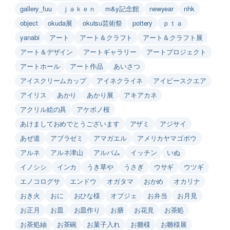
gallery_fuu
ｊａｋｅｎ
m&y記念館
newyear
nhk
object
okuda展
okutsu芸術祭
pottery
ｐｔａ
yanabi
アート
アート＆クラフト
アート＆クラフト展
アート＆デザイン
アートギャラリー
アートプロジェクト
アートホール
アート作品
あいさつ
アイスクリームカップ
アイネクライネ
アイビースクエア
アイリス
あかり
あかり展
アキアカネ
アクリル絵の具
アケボノ桜
あけましておめでとうございます
アザミ
アジサイ
あぜ道
アブラゼミ
アマガエル
アメリカヤマゴボウ
アルネ
アルネ津山
アルバム
イッチン
いぬ
イノシシ
インカ
うき草や
うさぎ
ウサギ
ウツギ
エノコログサ
エンドウ
オガタマ
おかめ
オカリナ
おき火
おに
おひな様
オブジェ
お弁当
お月見
お正月
お皿
お皿作り
お膳
お花見
お茶処
お茶処紬
お茶碗
お菓子入れ
お雛様
お雛様展