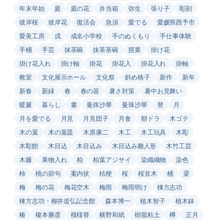
年末年始
庭
庭の花
弁当箱
弥生
張り子
彫刻
彼岸桜
彼岸花
復活会
急須
愛でる
愛媛県西予市
愛美工房
戌
成名小学校
手のぬくもり
手仕事体験
手桶
手芸
抹茶碗
抹茶茶碗
授業
掛け花
掛け花入れ
掛け軸
掛花
掛花入
掛花入れ
掛軸
教室
文化展示ホール
文化祭
斜め格子
新作
新年
新春
新緑
春
春の器
暑さ対策
暑中お見舞い
暖簾
暮らし
書
曼殊沙華
曼珠沙華
替
月
月を愛でる
月見
月見団子
月食
朝ドラ
木ゴテ
木の葉
木の葉皿
木原康二
木工
木工玩具
木彫
木彫館
木目込
木目込み
木目込み雛人形
木竹工芸
木藤
果物入れ
柏
柏葉アジサイ
染織織物
染色
柿
桃の節句
案内状
桔梗
桜
桜並木
桶
梁
梅
梅の花
梅花空木
梅雨
梅雨明け
棟方志功
棟方志功・柳井道弘記念館
森本博一
植木智子
植木鉢
椿
榎本勝彦
模様替
横野和紙
樹脂粘土
樽
正月