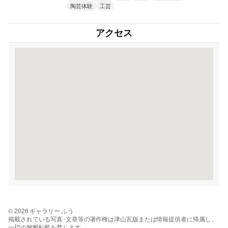
陶芸体験
工芸
アクセス
© 2026 ギャラリー ふう
掲載されている写真･文章等の著作権は津山瓦版または情報提供者に帰属し、
一切の無断転載を禁じます。