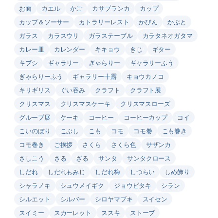
お面
カエル
かご
カサブランカ
カップ
カップ＆ソーサー
カトラリーレスト
かびん
かぶと
ガラス
カラスウリ
ガラステーブル
カラタネオガタマ
カレー皿
カレンダー
キキョウ
きじ
ギター
キブシ
ギャラリー
ぎゃらりー
ギャラリーふう
ぎゃらりーふう
ギャラリー十露
キョウカノコ
キリギリス
ぐい吞み
クラフト
クラフト展
クリスマス
クリスマスケーキ
クリスマスローズ
グループ展
ケーキ
コーヒー
コーヒーカップ
コイ
こいのぼり
こぶし
こも
コモ
コモ巻
こも巻き
コモ巻き
ご挨拶
さくら
さくら色
サザンカ
さしこう
さる
ざる
サンタ
サンタクロース
しだれ
しだれもみじ
しだれ梅
しつらい
しめ飾り
シャラノキ
シュウメイギク
ジョウビタキ
シラン
シルエット
シルバー
シロヤマブキ
スイセン
スイミー
スカーレット
ススキ
ストーブ