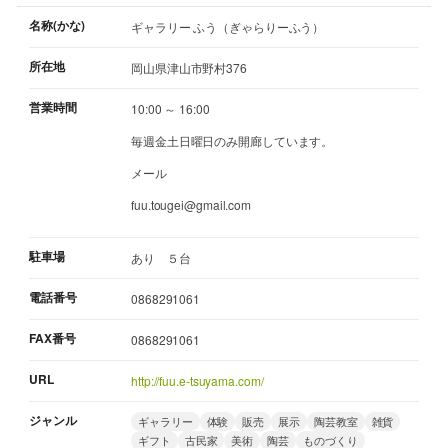
名称(かな)
ギャラリー ふう（ぎゃらりーふう）
所在地
岡山県津山市野村376
営業時間
10:00 ～ 16:00
毎週金土日曜日のみ開廊しています。
メール
fuu.tougei@gmail.com
駐車場
あり ５台
電話番号
0868291061
FAX番号
0868291061
URL
http://fuu.e-tsuyama.com/
ジャンル
ギャラリー
体験
販売
展示
陶芸教室
雑貨
ギフト
古民家
美術
陶芸
ものづくり