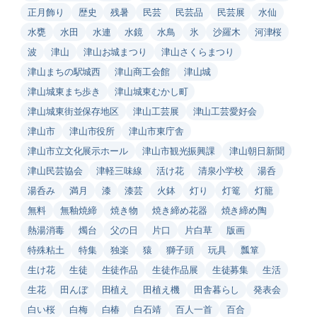
正月飾り
歴史
残暑
民芸
民芸品
民芸展
水仙
水甕
水田
水連
水鏡
水鳥
氷
沙羅木
河津桜
波
津山
津山お城まつり
津山さくらまつり
津山まちの駅城西
津山商工会館
津山城
津山城東まち歩き
津山城東むかし町
津山城東街並保存地区
津山工芸展
津山工芸愛好会
津山市
津山市役所
津山市東庁舎
津山市立文化展示ホール
津山市観光振興課
津山朝日新聞
津山民芸協会
津軽三味線
活け花
清泉小学校
湯呑
湯呑み
満月
漆
漆芸
火鉢
灯り
灯篭
灯籠
無料
無釉焼締
焼き物
焼き締め花器
焼き締め陶
熱湯消毒
燭台
父の日
片口
片白草
版画
特殊粘土
特集
独楽
猿
獅子頭
玩具
瓢箪
生け花
生徒
生徒作品
生徒作品展
生徒募集
生活
生花
田んぼ
田植え
田植え機
田舎暮らし
発表会
白い桜
白梅
白椿
白石靖
百人一首
百合