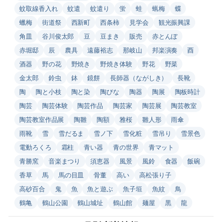
蚊取線香入れ
蚊遣
蚊遣り
蛍
蛙
蝋梅
蝶
蠟梅
街道祭
西新町
西条柿
見学会
観光振興課
角皿
谷川俊太郎
豆
豆まき
販売
赤とんぼ
赤堀邸
辰
農具
遠藤裕志
那岐山
邦楽演奏
酉
酒器
野の花
野焼き
野焼き体験
野花
野菜
金太郎
鈴虫
鉢
鏡餅
長師器（ながしき）
長靴
陶
陶と小枝
陶と染
陶びな
陶器
陶展
陶板時計
陶芸
陶芸体験
陶芸作品
陶芸家
陶芸展
陶芸教室
陶芸教室作品展
陶雛
陶額
雅桜
雛人形
雨傘
雨靴
雪
雪だるま
雪ノ下
雪化粧
雪吊り
雪景色
電動ろくろ
霜柱
青い器
青の世界
青マット
青勝窯
音楽まつり
須恵器
風景
風鈴
食器
飯碗
香草
馬
馬の目皿
骨董
高い
高松張り子
高砂百合
鬼
魚
魚と遊ぶ
魚子垣
魚紋
鳥
鶴亀
鶴山公園
鶴山城址
鶴山館
麺屋
黒
龍