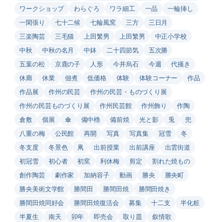
ワークショップ
わらぐろ
ワラ細工
一品
一輪挿し
一閑張り
七十二候
七輪風窯
三方
三日月
三楽陶芸
三毛猫
上田繁男
上田繁男
中正小学校
中秋
中秋の名月
中鉢
二十四節気
五次勝
五葉の松
京鹿の子
人形
今井烏石
今週
代掻き
休廊
休業
佃煮
低価格
体験
体験コーナー
作品
作品展
作州の民芸
作州の民芸・ものづくり展
作州の民芸ものづくり展
作州民芸館
作州飾り
作陶
倉敷
個展
傘
備中櫓
備前焼
光と影
兎
兜
八重の梅
公民館
再開
写真
写真集
冠雪
冬
冬支度
冬景色
凧
出前授業
出前講座
出雲街道
初冠雪
初心者
初窯
利休梅
剪定
割れた焼もの
創作陶芸
劇作家
加納容子
動画
勝央
勝央町
勝央美術文学館
勝間田
勝間田焼
勝間田焼き
勝間田焼同好会
勝間田焼復活会
募集
十二支
半化粧
半夏生
南天
卯年
即売会
取り皿
叙情歌