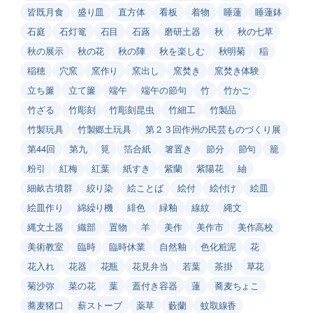
皆既月食
盛り皿
直方体
看板
着物
睡蓮
睡蓮鉢
石庭
石灯篭
石目
石蕗
磨研土器
秋
秋の七草
秋の展示
秋の花
秋の陣
秋を楽しむ
秋明菊
稲
稲穂
穴窯
窯作り
窯出し
窯焚き
窯焚き体験
立ち簾
立て簾
端午
端午の節句
竹
竹かご
竹ざる
竹彫刻
竹彫刻昆虫
竹細工
竹製品
竹製玩具
竹製郷土玩具
第２３回作州の民芸ものづくり展
第44回
第九
筧
箔合紙
箸置き
節分
節句
籠
粉引
紅梅
紅葉
紙すき
紫蘭
紫陽花
紬
細畝古墳群
絞り染
絵ことば
絵付
絵付け
絵皿
絵皿作り
綿繰り機
緋色
緑釉
線紋
縄文
縄文土器
織部
置物
羊
美作
美作市
美作高校
美術教室
臨時
臨時休業
自然釉
色化粧泥
花
花入れ
花器
花瓶
花見弁当
若葉
茶掛
草花
菊沙弥
菜の花
葉
蓋付き容器
蓮
蕎麦ちょこ
蕎麦猪口
薪ストーブ
薬草
藪蘭
蚊取線香