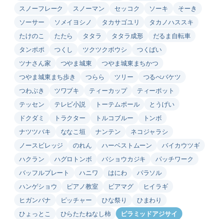
スノーフレーク
スノーマン
セッコク
ソーキ
そーき
ソーサー
ソメイヨシノ
タカサゴユリ
タカノハススキ
たけのこ
たたら
タタラ
タタラ成形
だるま自転車
タンポポ
つくし
ツクツクボウシ
つくばい
ツナさん家
つやま城東
つやま城東まちかつ
つやま城東まち歩き
つらら
ツリー
つるべバケツ
つわぶき
ツワブキ
ティーカップ
ティーポット
テッセン
テレビ小説
トーテムポール
とうげい
ドクダミ
トラクター
トルコブルー
トンボ
ナツツバキ
ななこ垣
ナンテン
ネコジャラシ
ノースビレッジ
のれん
ハーベストムーン
バイカウツギ
ハクラン
ハグロトンボ
バショウカジキ
パッチワーク
バッフルプレート
ハニワ
はにわ
パラソル
ハンゲショウ
ピアノ教室
ビアマグ
ヒイラギ
ヒガンバナ
ピッチャー
ひな祭り
ひまわり
ひょっとこ
ひらたたねなし柿
ピラミッドアジサイ