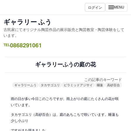
内
ログイン
MENU
容
を
ギャラリー ふう
ス
古民家にてオリジナル陶芸作品の展示販売と陶芸教室・陶芸体験をして
キ
います。
ッ
0868291061
TEL
プ
ギャラリーふうの庭の花
この記事のキーワード
ギャラリーふう
タカサゴユリ
ピラミッドアジサイ
睡蓮
高砂百合
雨の日が多い今日このごろですが、雨上がりの庭にたくさんの花が咲
いています。
タカサゴユリ（高砂百合）は、庭のあちこちで咲いています。睡蓮も
少し小ぶり
ですがまた咲きました。