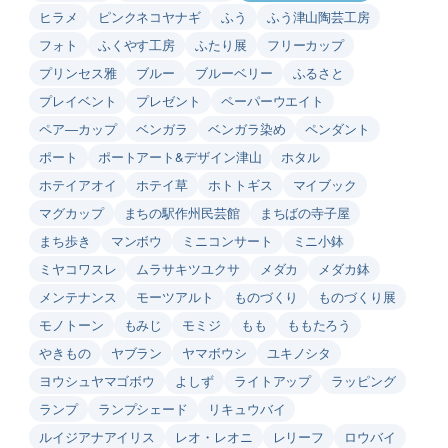
ヒラメ
ピンクネコヤナギ
ふう
ふう津山陶芸工房
フォト
ふくやす工房
ふたり展
フリーカップ
プリンセス雅
ブルー
ブルーベリー
ふるさと
プレイベント
プレゼント
ペーパーウエイト
ペア―カップ
ベンガラ
ベンガラ染め
ペンダント
ポート
ポートアート&デザイン津山
ホタル
ホテイアオイ
ホテイ草
ホトトギス
マイブック
マグカップ
まちの駅作州民芸館
まちばの寺子屋
まち歩き
マンボウ
ミニコンサート
ミニ小鉢
ミヤコワスレ
ムラサキツユクサ
メダカ
メダカ鉢
メンテナンス
モーツアルト
ものづくり
ものづくり展
モノトーン
もみじ
モミジ
もも
ももたろう
やきもの
ヤブラン
ヤマボウシ
ユキノシタ
ヨウシュヤマゴボウ
よしず
ライトアップ
ラッピング
ランプ
ランプシェード
リキュウバイ
ルイジアナアイリス
レオ・レオニ
レリーフ
ロウバイ