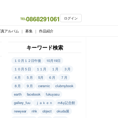
0868291061
ログイン
TEL
写真アルバム
募集
作品紹介
キーワード検索
１０月１２日午後
10月19日
１０月５日
１１月
１月
３月
４月
５月
5月
６月
７月
８月
９月
ceramic
clubmybook
earth
facebook
fukuyasu
gallery_fuu
ｊａｋｅｎ
m&y記念館
newyear
nhk
object
okuda展