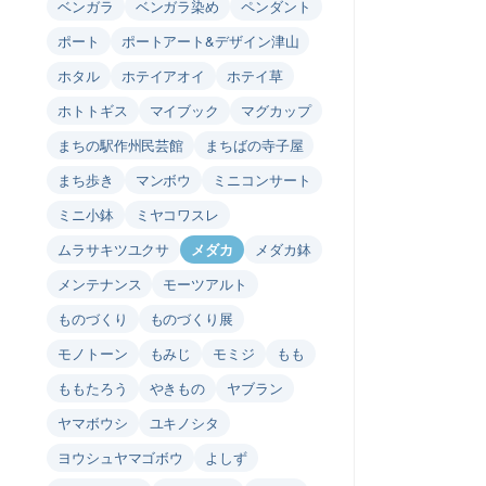
ベンガラ
ベンガラ染め
ペンダント
ポート
ポートアート&デザイン津山
ホタル
ホテイアオイ
ホテイ草
ホトトギス
マイブック
マグカップ
まちの駅作州民芸館
まちばの寺子屋
まち歩き
マンボウ
ミニコンサート
ミニ小鉢
ミヤコワスレ
ムラサキツユクサ
メダカ
メダカ鉢
メンテナンス
モーツアルト
ものづくり
ものづくり展
モノトーン
もみじ
モミジ
もも
ももたろう
やきもの
ヤブラン
ヤマボウシ
ユキノシタ
ヨウシュヤマゴボウ
よしず