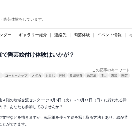
・陶芸体験をしています。
ンダー
ギャラリー紹介
連絡先
陶芸体験
イベント情報
展で陶芸絵付け体験はいかが？
この記事のキーワード
う
コーヒーカップ
メダカ
もみじ
体験
奥田福泰
民芸展
津山
陶器
陶芸
４階の地域交流センターで10月6日（火）～10月11日（日）に行われる津
ので、あなたも参加してみませんか？
や文字などを描きますが、転写紙を使って絵を写し取る方法もあり、絵が苦
ことができます。