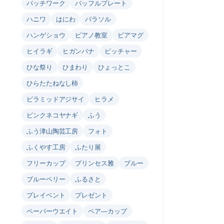
パッチワーク
バッフルプレート
ハニワ
はにわ
パラソル
ハンゲショウ
ピアノ教室
ビアマグ
ヒイラギ
ヒガンバナ
ピッチャー
ひな祭り
ひまわり
ひょっとこ
ひらたたねなし柿
ピラミッドアジサイ
ヒラメ
ピンクネコヤナギ
ふう
ふう津山陶芸工房
フォト
ふくやす工房
ふたり展
フリーカップ
プリンセス雅
ブルー
ブルーベリー
ふるさと
プレイベント
プレゼント
ペーパーウエイト
ペア―カップ