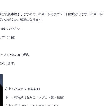
掛けた後本焼きしますので、出来上がるまで２０日程度かります。出来上が
ていただくか、郵送になります。
お越しください。
ップ（５個）
カップ：
￥2,700（税込
になります。
左上：パステル（線模様）
下 ：転写紙（もみじ・メダカ・麦・桔梗）
右上：呉須（竹）・ベンガラ（もみじ）