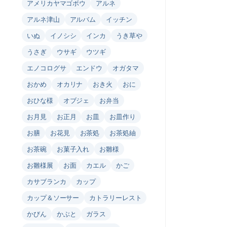
アメリカヤマゴボウ
アルネ
アルネ津山
アルバム
イッチン
いぬ
イノシシ
インカ
うき草や
うさぎ
ウサギ
ウツギ
エノコログサ
エンドウ
オガタマ
おかめ
オカリナ
おき火
おに
おひな様
オブジェ
お弁当
お月見
お正月
お皿
お皿作り
お膳
お花見
お茶処
お茶処紬
お茶碗
お菓子入れ
お雛様
お雛様展
お面
カエル
かご
カサブランカ
カップ
カップ＆ソーサー
カトラリーレスト
かびん
かぶと
ガラス