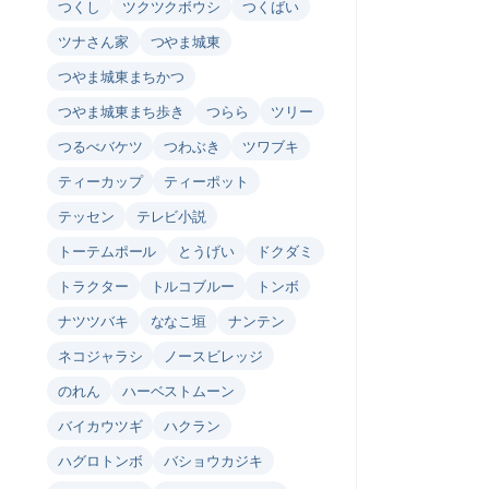
つくし
ツクツクボウシ
つくばい
ツナさん家
つやま城東
つやま城東まちかつ
つやま城東まち歩き
つらら
ツリー
つるべバケツ
つわぶき
ツワブキ
ティーカップ
ティーポット
テッセン
テレビ小説
トーテムポール
とうげい
ドクダミ
トラクター
トルコブルー
トンボ
ナツツバキ
ななこ垣
ナンテン
ネコジャラシ
ノースビレッジ
のれん
ハーベストムーン
バイカウツギ
ハクラン
ハグロトンボ
バショウカジキ