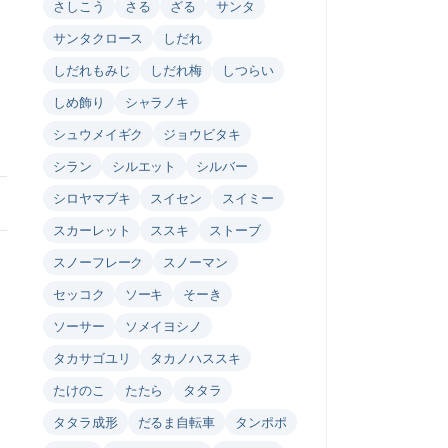
さしこう
さる
ざる
サンタ
サンタクロース
しだれ
しだれもみじ
しだれ梅
しつらい
しめ飾り
シャラノキ
シュウメイギク
ジョウビタキ
シラン
シルエット
シルバー
シロヤマブキ
スイセン
スイミー
スカーレット
ススキ
ストーブ
スノーフレーク
スノーマン
セッコク
ソーキ
そーき
ソーサー
ソメイヨシノ
タカサゴユリ
タカノハススキ
たけのこ
たたら
タタラ
タタラ成形
だるま自転車
タンポポ