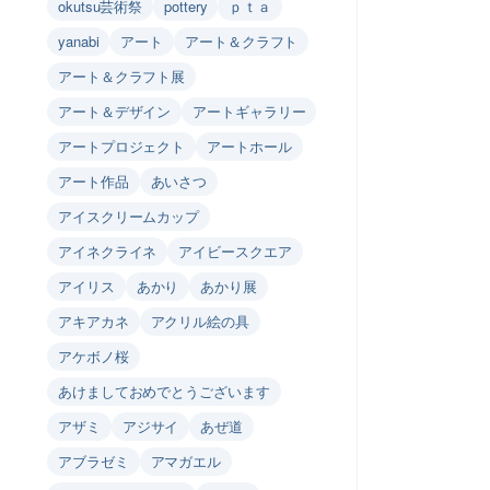
okutsu芸術祭
pottery
ｐｔａ
yanabi
アート
アート＆クラフト
アート＆クラフト展
アート＆デザイン
アートギャラリー
アートプロジェクト
アートホール
アート作品
あいさつ
アイスクリームカップ
アイネクライネ
アイビースクエア
アイリス
あかり
あかり展
アキアカネ
アクリル絵の具
アケボノ桜
あけましておめでとうございます
アザミ
アジサイ
あぜ道
アブラゼミ
アマガエル