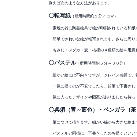
例えば次のような方法があります。
〇転写紙
（所用時間約１分／コマ）
素焼の器に陶芸絵具で絵が印刷されている和紙
簡単できれいな絵が転写されます、さらに周り
もみじ・メダカ・麦・桔梗の４種類の絵を用意
〇パステル
（所用時間約５分～３０分）
細かい絵には不向きですが、クレパス感覚で、
一気に描くのが不安でしたら、鉛筆で下書きし
気に入ったデザインや図案がありましたら持っ
〇呉須（青～藍色）・ベンガラ（茶
筆につけて描きます。細かい線から大きな線ま
パステルと同様に、下書きしたのち描くといい