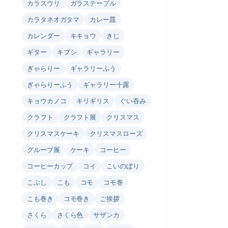
カラスウリ
ガラステーブル
カラタネオガタマ
カレー皿
カレンダー
キキョウ
きじ
ギター
キブシ
ギャラリー
ぎゃらりー
ギャラリーふう
ぎゃらりーふう
ギャラリー十露
キョウカノコ
キリギリス
ぐい吞み
クラフト
クラフト展
クリスマス
クリスマスケーキ
クリスマスローズ
グループ展
ケーキ
コーヒー
コーヒーカップ
コイ
こいのぼり
こぶし
こも
コモ
コモ巻
こも巻き
コモ巻き
ご挨拶
さくら
さくら色
サザンカ