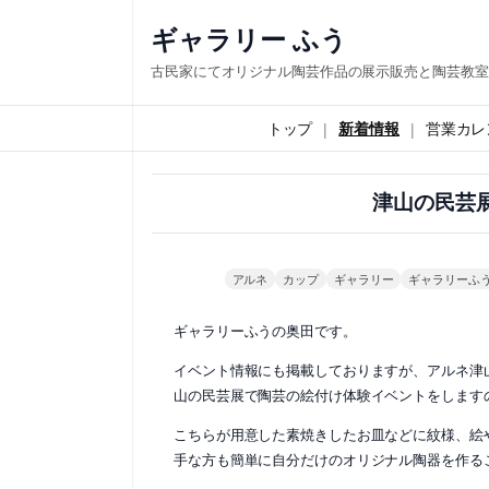
内
ギャラリー ふう
容
古民家にてオリジナル陶芸作品の展示販売と陶芸教室
を
ス
トップ
新着情報
営業カレ
キ
ッ
津山の民芸
プ
アルネ
カップ
ギャラリー
ギャラリーふ
ギャラリーふうの奥田です。
イベント情報にも掲載しておりますが、アルネ津山
山の民芸展で陶芸の絵付け体験イベントをします
こちらが用意した素焼きしたお皿などに紋様、絵
手な方も簡単に自分だけのオリジナル陶器を作る