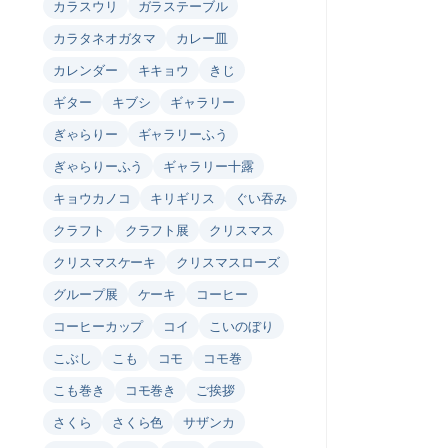
カラスウリ
ガラステーブル
カラタネオガタマ
カレー皿
カレンダー
キキョウ
きじ
ギター
キブシ
ギャラリー
ぎゃらりー
ギャラリーふう
ぎゃらりーふう
ギャラリー十露
キョウカノコ
キリギリス
ぐい吞み
クラフト
クラフト展
クリスマス
クリスマスケーキ
クリスマスローズ
グループ展
ケーキ
コーヒー
コーヒーカップ
コイ
こいのぼり
こぶし
こも
コモ
コモ巻
こも巻き
コモ巻き
ご挨拶
さくら
さくら色
サザンカ