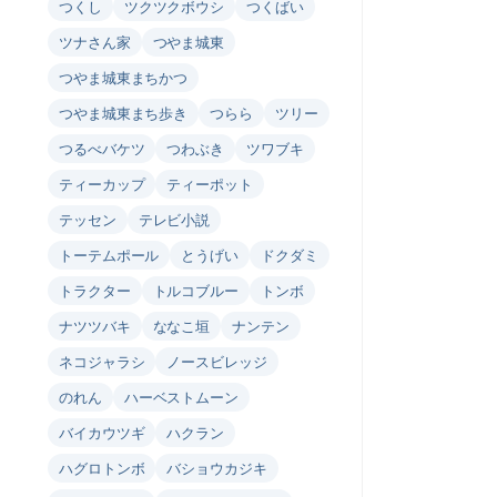
つくし
ツクツクボウシ
つくばい
ツナさん家
つやま城東
つやま城東まちかつ
つやま城東まち歩き
つらら
ツリー
つるべバケツ
つわぶき
ツワブキ
ティーカップ
ティーポット
テッセン
テレビ小説
トーテムポール
とうげい
ドクダミ
トラクター
トルコブルー
トンボ
ナツツバキ
ななこ垣
ナンテン
ネコジャラシ
ノースビレッジ
のれん
ハーベストムーン
バイカウツギ
ハクラン
ハグロトンボ
バショウカジキ