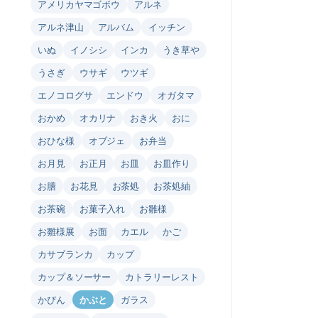
アメリカヤマゴボウ
アルネ
アルネ津山
アルバム
イッチン
いぬ
イノシシ
インカ
うき草や
うさぎ
ウサギ
ウツギ
エノコログサ
エンドウ
オガタマ
おかめ
オカリナ
おき火
おに
おひな様
オブジェ
お弁当
お月見
お正月
お皿
お皿作り
お膳
お花見
お茶処
お茶処紬
お茶碗
お菓子入れ
お雛様
お雛様展
お面
カエル
かご
カサブランカ
カップ
カップ＆ソーサー
カトラリーレスト
かびん
かぶと
ガラス