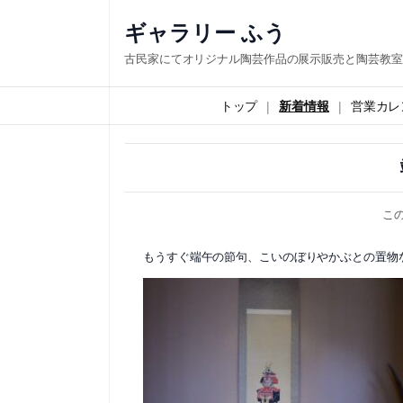
内
ギャラリー ふう
容
古民家にてオリジナル陶芸作品の展示販売と陶芸教室
を
ス
トップ
新着情報
営業カレ
キ
ッ
プ
こ
もうすぐ端午の節句、こいのぼりやかぶとの置物