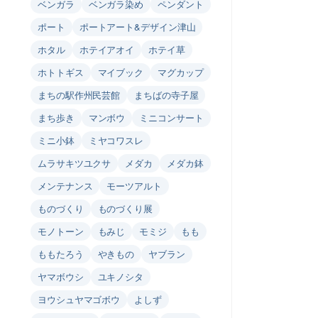
ベンガラ
ベンガラ染め
ペンダント
ポート
ポートアート&デザイン津山
ホタル
ホテイアオイ
ホテイ草
ホトトギス
マイブック
マグカップ
まちの駅作州民芸館
まちばの寺子屋
まち歩き
マンボウ
ミニコンサート
ミニ小鉢
ミヤコワスレ
ムラサキツユクサ
メダカ
メダカ鉢
メンテナンス
モーツアルト
ものづくり
ものづくり展
モノトーン
もみじ
モミジ
もも
ももたろう
やきもの
ヤブラン
ヤマボウシ
ユキノシタ
ヨウシュヤマゴボウ
よしず