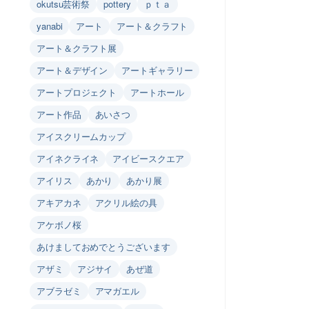
okutsu芸術祭
pottery
ｐｔａ
yanabi
アート
アート＆クラフト
アート＆クラフト展
アート＆デザイン
アートギャラリー
アートプロジェクト
アートホール
アート作品
あいさつ
アイスクリームカップ
アイネクライネ
アイビースクエア
アイリス
あかり
あかり展
アキアカネ
アクリル絵の具
アケボノ桜
あけましておめでとうございます
アザミ
アジサイ
あぜ道
アブラゼミ
アマガエル