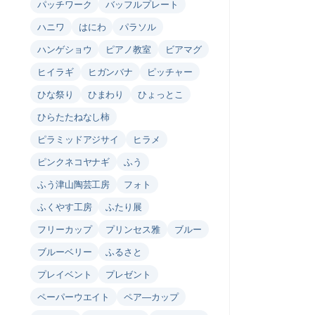
パッチワーク
バッフルプレート
ハニワ
はにわ
パラソル
ハンゲショウ
ピアノ教室
ビアマグ
ヒイラギ
ヒガンバナ
ピッチャー
ひな祭り
ひまわり
ひょっとこ
ひらたたねなし柿
ピラミッドアジサイ
ヒラメ
ピンクネコヤナギ
ふう
ふう津山陶芸工房
フォト
ふくやす工房
ふたり展
フリーカップ
プリンセス雅
ブルー
ブルーベリー
ふるさと
プレイベント
プレゼント
ペーパーウエイト
ペア―カップ