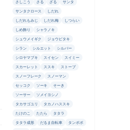
さしこう
さる
ざる
サンタ
サンタクロース
しだれ
しだれもみじ
しだれ梅
しつらい
しめ飾り
シャラノキ
シュウメイギク
ジョウビタキ
シラン
シルエット
シルバー
シロヤマブキ
スイセン
スイミー
スカーレット
ススキ
ストーブ
スノーフレーク
スノーマン
セッコク
ソーキ
そーき
ソーサー
ソメイヨシノ
タカサゴユリ
タカノハススキ
たけのこ
たたら
タタラ
タタラ成形
だるま自転車
タンポポ