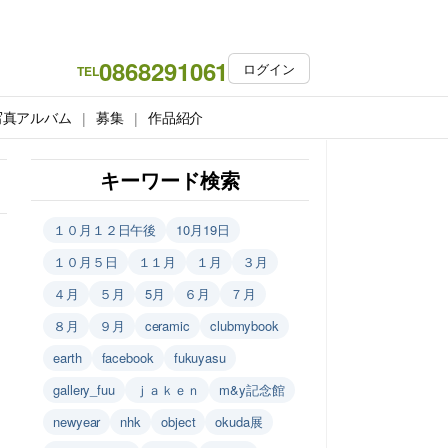
0868291061
ログイン
TEL
写真アルバム
募集
作品紹介
キーワード検索
１０月１２日午後
10月19日
１０月５日
１１月
１月
３月
４月
５月
5月
６月
７月
８月
９月
ceramic
clubmybook
earth
facebook
fukuyasu
gallery_fuu
ｊａｋｅｎ
m&y記念館
newyear
nhk
object
okuda展