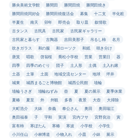
勝央美術文学館
勝間田
勝間田焼
勝間田焼き
勝間田焼同好会
勝間田焼復活会
募集
十二支
半化粧
半夏生
南天
卯年
即売会
取り皿
叙情歌
古タンス
古民具
古民家
古民家ギャラリー
古民家と暮らす
古陶器
吉田美那子
吊るし柿
名月
吹きガラス
和の服
和ローソク
和紙
咲き分け
唐箕
唱歌
啓翁桜
喬松小学校
営業
営業日
器
四季
四季のめぐり
団子
土人形
土偶
土入れ鍬
土器
土筆
土面
地域交流センター
地球
坪井
城東
城西まるごと博物館
城西公民館
埴輪
埴輪うさぎ
埴輪ねずみ
壺
夏
夏の展示
夏季休業
夏椿
夏至
外
外観
多香
夜景
大壺
大掃除
大町浩介
大鉢
奈義
奉公さん
奥田
奥田瑞江
奥田福泰
子
宇和
実演
宮内フサ
宮野良治
寅
富有柿
寒ぼたん
寒椿
寒波
小学校
小学生
小川任山
小林博道
小物入れ
小皿
小鉢
展示