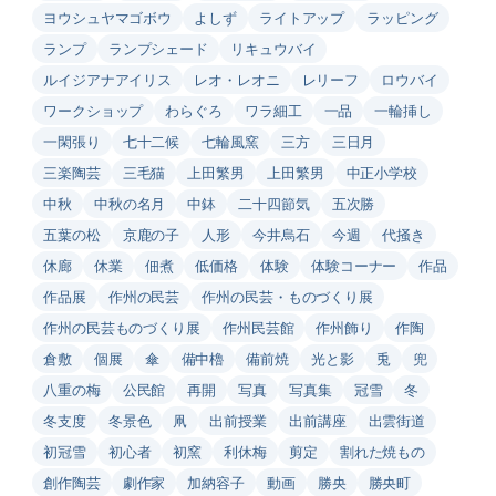
ヨウシュヤマゴボウ
よしず
ライトアップ
ラッピング
ランプ
ランプシェード
リキュウバイ
ルイジアナアイリス
レオ・レオニ
レリーフ
ロウバイ
ワークショップ
わらぐろ
ワラ細工
一品
一輪挿し
一閑張り
七十二候
七輪風窯
三方
三日月
三楽陶芸
三毛猫
上田繁男
上田繁男
中正小学校
中秋
中秋の名月
中鉢
二十四節気
五次勝
五葉の松
京鹿の子
人形
今井烏石
今週
代掻き
休廊
休業
佃煮
低価格
体験
体験コーナー
作品
作品展
作州の民芸
作州の民芸・ものづくり展
作州の民芸ものづくり展
作州民芸館
作州飾り
作陶
倉敷
個展
傘
備中櫓
備前焼
光と影
兎
兜
八重の梅
公民館
再開
写真
写真集
冠雪
冬
冬支度
冬景色
凧
出前授業
出前講座
出雲街道
初冠雪
初心者
初窯
利休梅
剪定
割れた焼もの
創作陶芸
劇作家
加納容子
動画
勝央
勝央町