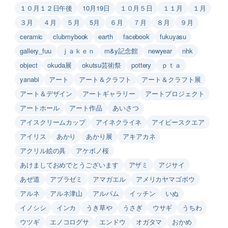
１０月１２日午後
10月19日
１０月５日
１１月
１月
３月
４月
５月
5月
６月
７月
８月
９月
ceramic
clubmybook
earth
facebook
fukuyasu
gallery_fuu
ｊａｋｅｎ
m&y記念館
newyear
nhk
object
okuda展
okutsu芸術祭
pottery
ｐｔａ
yanabi
アート
アート＆クラフト
アート＆クラフト展
アート＆デザイン
アートギャラリー
アートプロジェクト
アートホール
アート作品
あいさつ
アイスクリームカップ
アイネクライネ
アイビースクエア
アイリス
あかり
あかり展
アキアカネ
アクリル絵の具
アケボノ桜
あけましておめでとうございます
アザミ
アジサイ
あぜ道
アブラゼミ
アマガエル
アメリカヤマゴボウ
アルネ
アルネ津山
アルバム
イッチン
いぬ
イノシシ
インカ
うき草や
うさぎ
ウサギ
うちわ
ウツギ
エノコログサ
エンドウ
オガタマ
おかめ