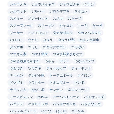
シャラノキ
シュウメイギク
ジョウビタキ
シラン
シルエット
シルバー
シロヤマブキ
スイセン
スイミー
スカーレット
ススキ
ストーブ
スノーフレーク
スノーマン
セッコク
ソーキ
そーき
ソーサー
ソメイヨシノ
タカサゴユリ
タカノハススキ
たけのこ
たたら
タタラ
タタラ成形
だるま自転車
タンポポ
つくし
ツクツクボウシ
つくばい
ツナさん家
つやま城東
つやま城東まちかつ
つやま城東まち歩き
つらら
ツリー
つるべバケツ
つわぶき
ツワブキ
ティーカップ
ティーポット
テッセン
テレビ小説
トーテムポール
とうげい
ドクダミ
トラクター
トルコブルー
トンボ
ナツツバキ
ななこ垣
ナンテン
ネコジャラシ
ノースビレッジ
のれん
ハーベストムーン
バイカウツギ
ハクラン
ハグロトンボ
バショウカジキ
パッチワーク
バッフルプレート
ハニワ
はにわ
パラソル