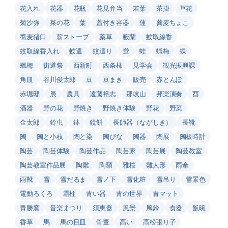
花入れ
花器
花瓶
花見弁当
若葉
茶掛
草花
菊沙弥
菜の花
葉
蓋付き容器
蓮
蕎麦ちょこ
蕎麦猪口
薪ストーブ
薬草
藪蘭
蚊取線香
蚊取線香入れ
蚊遣
蚊遣り
蛍
蛙
蝋梅
蝶
蠟梅
街道祭
西新町
西条柿
見学会
観光振興課
角皿
谷川俊太郎
豆
豆まき
販売
赤とんぼ
赤堀邸
辰
農具
遠藤裕志
那岐山
邦楽演奏
酉
酒器
野の花
野焼き
野焼き体験
野花
野菜
金太郎
鈴虫
鉢
鏡餅
長師器（ながしき）
長靴
陶
陶と小枝
陶と染
陶びな
陶器
陶展
陶板時計
陶芸
陶芸体験
陶芸作品
陶芸家
陶芸展
陶芸教室
陶芸教室作品展
陶雛
陶額
雅桜
雛人形
雨傘
雨靴
雪
雪だるま
雪ノ下
雪化粧
雪吊り
雪景色
電動ろくろ
霜柱
青い器
青の世界
青マット
青勝窯
音楽まつり
須恵器
風景
風鈴
食器
飯碗
香草
馬
馬の目皿
骨董
高い
高松張り子