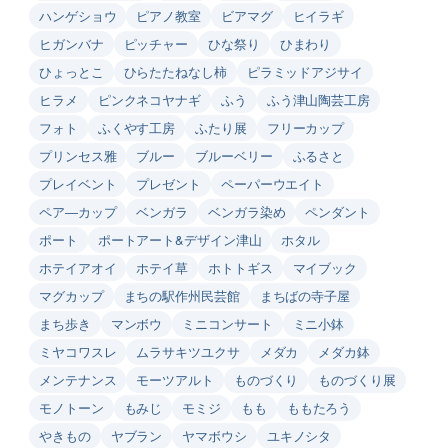
ハンゲショウ
ピアノ教室
ビアマグ
ヒイラギ
ヒガンバナ
ピッチャー
ひな祭り
ひまわり
ひょっとこ
ひらたたねなし柿
ピラミッドアジサイ
ヒラメ
ピンクネコヤナギ
ふう
ふう津山陶芸工房
フォト
ふくやす工房
ふたり展
フリーカップ
プリンセス雅
ブルー
ブルーベリー
ふるさと
プレイベント
プレゼント
ペーパーウエイト
ペア―カップ
ベンガラ
ベンガラ染め
ペンダント
ポート
ポートアート&デザイン津山
ホタル
ホテイアオイ
ホテイ草
ホトトギス
マイブック
マグカップ
まちの駅作州民芸館
まちばの寺子屋
まち歩き
マンボウ
ミニコンサート
ミニ小鉢
ミヤコワスレ
ムラサキツユクサ
メダカ
メダカ鉢
メンテナンス
モーツアルト
ものづくり
ものづくり展
モノトーン
もみじ
モミジ
もも
ももたろう
やきもの
ヤブラン
ヤマボウシ
ユキノシタ