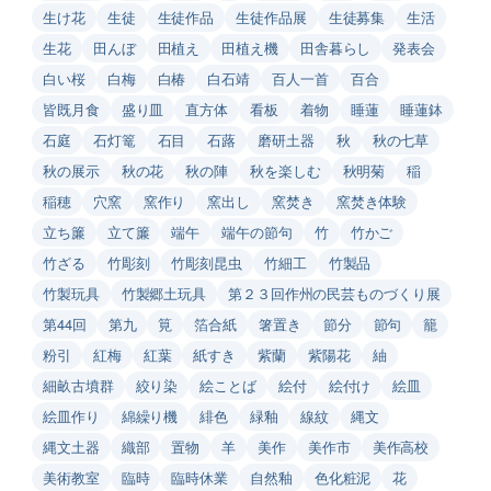
生け花
生徒
生徒作品
生徒作品展
生徒募集
生活
生花
田んぼ
田植え
田植え機
田舎暮らし
発表会
白い桜
白梅
白椿
白石靖
百人一首
百合
皆既月食
盛り皿
直方体
看板
着物
睡蓮
睡蓮鉢
石庭
石灯篭
石目
石蕗
磨研土器
秋
秋の七草
秋の展示
秋の花
秋の陣
秋を楽しむ
秋明菊
稲
稲穂
穴窯
窯作り
窯出し
窯焚き
窯焚き体験
立ち簾
立て簾
端午
端午の節句
竹
竹かご
竹ざる
竹彫刻
竹彫刻昆虫
竹細工
竹製品
竹製玩具
竹製郷土玩具
第２３回作州の民芸ものづくり展
第44回
第九
筧
箔合紙
箸置き
節分
節句
籠
粉引
紅梅
紅葉
紙すき
紫蘭
紫陽花
紬
細畝古墳群
絞り染
絵ことば
絵付
絵付け
絵皿
絵皿作り
綿繰り機
緋色
緑釉
線紋
縄文
縄文土器
織部
置物
羊
美作
美作市
美作高校
美術教室
臨時
臨時休業
自然釉
色化粧泥
花