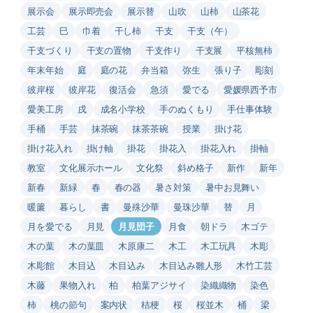
展示会
展示即売会
展示替
山吹
山柿
山茶花
工芸
巳
巾着
干し柿
干支
干支（午）
干支づくり
干支の置物
干支作り
干支展
平核無柿
年末年始
庭
庭の花
弁当箱
弥生
張り子
彫刻
彼岸桜
彼岸花
復活会
急須
愛でる
愛媛県西予市
愛美工房
戌
成名小学校
手のぬくもり
手仕事体験
手桶
手芸
抹茶碗
抹茶茶碗
授業
掛け花
掛け花入れ
掛け軸
掛花
掛花入
掛花入れ
掛軸
教室
文化展示ホール
文化祭
斜め格子
新作
新年
新春
新緑
春
春の器
暑さ対策
暑中お見舞い
暖簾
暮らし
書
曼殊沙華
曼珠沙華
替
月
月を愛でる
月見
月見団子
月食
朝ドラ
木ゴテ
木の葉
木の葉皿
木原康二
木工
木工玩具
木彫
木彫館
木目込
木目込み
木目込み雛人形
木竹工芸
木藤
果物入れ
柏
柏葉アジサイ
染織織物
染色
柿
桃の節句
案内状
桔梗
桜
桜並木
桶
梁