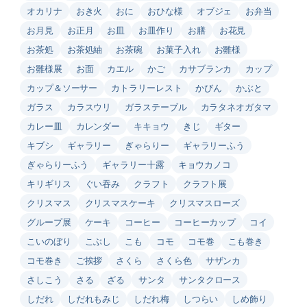
オカリナ
おき火
おに
おひな様
オブジェ
お弁当
お月見
お正月
お皿
お皿作り
お膳
お花見
お茶処
お茶処紬
お茶碗
お菓子入れ
お雛様
お雛様展
お面
カエル
かご
カサブランカ
カップ
カップ＆ソーサー
カトラリーレスト
かびん
かぶと
ガラス
カラスウリ
ガラステーブル
カラタネオガタマ
カレー皿
カレンダー
キキョウ
きじ
ギター
キブシ
ギャラリー
ぎゃらりー
ギャラリーふう
ぎゃらりーふう
ギャラリー十露
キョウカノコ
キリギリス
ぐい吞み
クラフト
クラフト展
クリスマス
クリスマスケーキ
クリスマスローズ
グループ展
ケーキ
コーヒー
コーヒーカップ
コイ
こいのぼり
こぶし
こも
コモ
コモ巻
こも巻き
コモ巻き
ご挨拶
さくら
さくら色
サザンカ
さしこう
さる
ざる
サンタ
サンタクロース
しだれ
しだれもみじ
しだれ梅
しつらい
しめ飾り