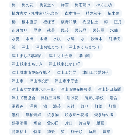
梅
梅の花
梅花空木
梅雨
梅雨明け
棟方志功
棟方志功・柳井道弘記念館
森本博一
植木智子
植木鉢
椿
榎本勝彦
模様替
横野和紙
樹脂粘土
樽
正月
正月飾り
歴史
残暑
民芸
民芸品
民芸展
水仙
水甕
水田
水連
水鏡
水鳥
氷
沙羅木
河津桜
波
津山
津山お城まつり
津山さくらまつり
津山まちの駅城西
津山商工会館
津山城
津山城東まち歩き
津山城東むかし町
津山城東街並保存地区
津山工芸展
津山工芸愛好会
津山市
津山市役所
津山市東庁舎
津山市立文化展示ホール
津山市観光振興課
津山朝日新聞
津山民芸協会
津軽三味線
活け花
清泉小学校
湯呑
湯呑み
満月
漆
漆芸
火鉢
灯り
灯篭
灯籠
無料
無釉焼締
焼き物
焼き締め花器
焼き締め陶
熱湯消毒
燭台
父の日
片口
片白草
版画
特殊粘土
特集
独楽
猿
獅子頭
玩具
瓢箪