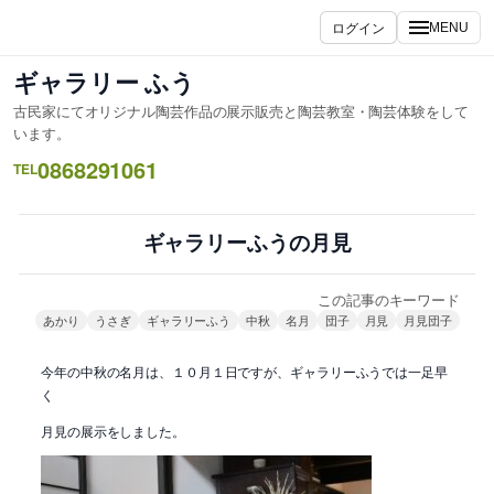
内
ログイン
MENU
容
を
ギャラリー ふう
ス
古民家にてオリジナル陶芸作品の展示販売と陶芸教室・陶芸体験をして
キ
います。
ッ
0868291061
TEL
プ
ギャラリーふうの月見
この記事のキーワード
あかり
うさぎ
ギャラリーふう
中秋
名月
団子
月見
月見団子
今年の中秋の名月は、１０月１日ですが、ギャラリーふうでは一足早
く
月見の展示をしました。