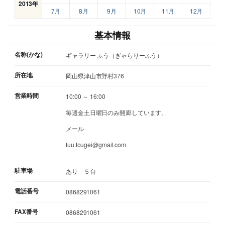
2013年
7月
8月
9月
10月
11月
12月
基本情報
名称(かな)
ギャラリー ふう（ぎゃらりーふう）
所在地
岡山県津山市野村376
営業時間
10:00 ～ 16:00
毎週金土日曜日のみ開廊しています。
メール
fuu.tougei@gmail.com
駐車場
あり ５台
電話番号
0868291061
FAX番号
0868291061