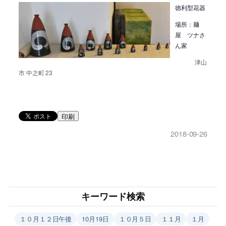
徳利型花器
場所：麺
屋 ツナさ
ん家
津山
市 中之町 23
印刷
2018-09-26
キーワード検索
１０月１２日午後
10月19日
１０月５日
１１月
１月