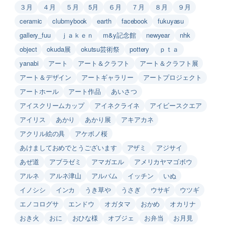
３月
４月
５月
5月
６月
７月
８月
９月
ceramic
clubmybook
earth
facebook
fukuyasu
gallery_fuu
ｊａｋｅｎ
m&y記念館
newyear
nhk
object
okuda展
okutsu芸術祭
pottery
ｐｔａ
yanabi
アート
アート＆クラフト
アート＆クラフト展
アート＆デザイン
アートギャラリー
アートプロジェクト
アートホール
アート作品
あいさつ
アイスクリームカップ
アイネクライネ
アイビースクエア
アイリス
あかり
あかり展
アキアカネ
アクリル絵の具
アケボノ桜
あけましておめでとうございます
アザミ
アジサイ
あぜ道
アブラゼミ
アマガエル
アメリカヤマゴボウ
アルネ
アルネ津山
アルバム
イッチン
いぬ
イノシシ
インカ
うき草や
うさぎ
ウサギ
ウツギ
エノコログサ
エンドウ
オガタマ
おかめ
オカリナ
おき火
おに
おひな様
オブジェ
お弁当
お月見