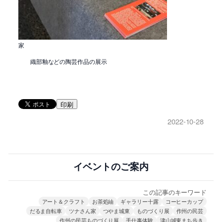
家
織部釉などの陶芸作品の展示
印刷
2022-10-28
イベントのご案内
この記事のキーワード
アート＆クラフト
お茶処紬
ギャラリー十露
コーヒーカップ
だるま自転車
ツナさん家
つやま城東
ものづくり展
作州の民芸
作州の民芸ものづくり展
手仕事体験
津山城東まち歩き