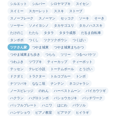
シルエット
シルバー
シロヤマブキ
スイセン
スイミー
スカーレット
ススキ
ストーブ
スノーフレーク
スノーマン
セッコク
ソーキ
そーき
ソーサー
ソメイヨシノ
タカサゴユリ
タカノハススキ
たけのこ
たたら
タタラ
タタラ成形
だるま自転車
タンポポ
つくし
ツクツクボウシ
つくばい
ツナさん家
つやま城東
つやま城東まちかつ
つやま城東まち歩き
つらら
ツリー
つるべバケツ
つわぶき
ツワブキ
ティーカップ
ティーポット
テッセン
テレビ小説
トーテムポール
とうげい
ドクダミ
トラクター
トルコブルー
トンボ
ナツツバキ
ななこ垣
ナンテン
ネコジャラシ
ノースビレッジ
のれん
ハーベストムーン
バイカウツギ
ハクラン
ハグロトンボ
バショウカジキ
パッチワーク
バッフルプレート
ハニワ
はにわ
パラソル
ハンゲショウ
ピアノ教室
ビアマグ
ヒイラギ