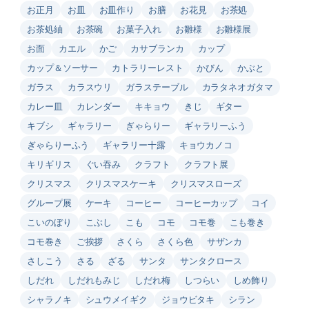
お正月
お皿
お皿作り
お膳
お花見
お茶処
お茶処紬
お茶碗
お菓子入れ
お雛様
お雛様展
お面
カエル
かご
カサブランカ
カップ
カップ＆ソーサー
カトラリーレスト
かびん
かぶと
ガラス
カラスウリ
ガラステーブル
カラタネオガタマ
カレー皿
カレンダー
キキョウ
きじ
ギター
キブシ
ギャラリー
ぎゃらりー
ギャラリーふう
ぎゃらりーふう
ギャラリー十露
キョウカノコ
キリギリス
ぐい吞み
クラフト
クラフト展
クリスマス
クリスマスケーキ
クリスマスローズ
グループ展
ケーキ
コーヒー
コーヒーカップ
コイ
こいのぼり
こぶし
こも
コモ
コモ巻
こも巻き
コモ巻き
ご挨拶
さくら
さくら色
サザンカ
さしこう
さる
ざる
サンタ
サンタクロース
しだれ
しだれもみじ
しだれ梅
しつらい
しめ飾り
シャラノキ
シュウメイギク
ジョウビタキ
シラン