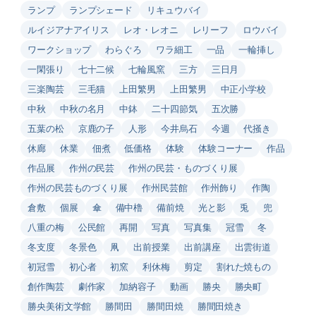
ランプ
ランプシェード
リキュウバイ
ルイジアナアイリス
レオ・レオニ
レリーフ
ロウバイ
ワークショップ
わらぐろ
ワラ細工
一品
一輪挿し
一閑張り
七十二候
七輪風窯
三方
三日月
三楽陶芸
三毛猫
上田繁男
上田繁男
中正小学校
中秋
中秋の名月
中鉢
二十四節気
五次勝
五葉の松
京鹿の子
人形
今井烏石
今週
代掻き
休廊
休業
佃煮
低価格
体験
体験コーナー
作品
作品展
作州の民芸
作州の民芸・ものづくり展
作州の民芸ものづくり展
作州民芸館
作州飾り
作陶
倉敷
個展
傘
備中櫓
備前焼
光と影
兎
兜
八重の梅
公民館
再開
写真
写真集
冠雪
冬
冬支度
冬景色
凧
出前授業
出前講座
出雲街道
初冠雪
初心者
初窯
利休梅
剪定
割れた焼もの
創作陶芸
劇作家
加納容子
動画
勝央
勝央町
勝央美術文学館
勝間田
勝間田焼
勝間田焼き