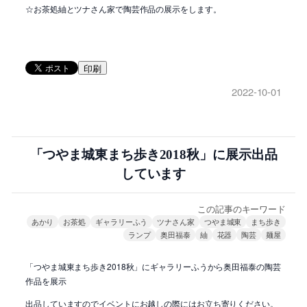
☆お茶処紬とツナさん家で陶芸作品の展示をします。
印刷
2022-10-01
「つやま城東まち歩き2018秋」に展示出品
しています
この記事のキーワード
あかり
お茶処
ギャラリーふう
ツナさん家
つやま城東
まち歩き
ランプ
奥田福泰
紬
花器
陶芸
麺屋
「つやま城東まち歩き2018秋」にギャラリーふうから奥田福泰の陶芸
作品を展示
出品していますのでイベントにお越しの際にはお立ち寄りください。