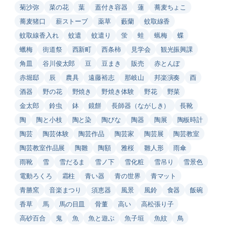
菊沙弥
菜の花
葉
蓋付き容器
蓮
蕎麦ちょこ
蕎麦猪口
薪ストーブ
薬草
藪蘭
蚊取線香
蚊取線香入れ
蚊遣
蚊遣り
蛍
蛙
蝋梅
蝶
蠟梅
街道祭
西新町
西条柿
見学会
観光振興課
角皿
谷川俊太郎
豆
豆まき
販売
赤とんぼ
赤堀邸
辰
農具
遠藤裕志
那岐山
邦楽演奏
酉
酒器
野の花
野焼き
野焼き体験
野花
野菜
金太郎
鈴虫
鉢
鏡餅
長師器（ながしき）
長靴
陶
陶と小枝
陶と染
陶びな
陶器
陶展
陶板時計
陶芸
陶芸体験
陶芸作品
陶芸家
陶芸展
陶芸教室
陶芸教室作品展
陶雛
陶額
雅桜
雛人形
雨傘
雨靴
雪
雪だるま
雪ノ下
雪化粧
雪吊り
雪景色
電動ろくろ
霜柱
青い器
青の世界
青マット
青勝窯
音楽まつり
須恵器
風景
風鈴
食器
飯碗
香草
馬
馬の目皿
骨董
高い
高松張り子
高砂百合
鬼
魚
魚と遊ぶ
魚子垣
魚紋
鳥