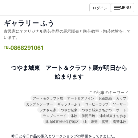
内
ログイン
MENU
容
を
ギャラリー ふう
ス
古民家にてオリジナル陶芸作品の展示販売と陶芸教室・陶芸体験をして
キ
います。
ッ
0868291061
TEL
プ
つやま城東 アート＆クラフト展が明日から
始まります
この記事のキーワード
アート＆クラフト展
アート＆デザイン
お茶処紬
カップ
カップ＆ソーサー
ギャラリーふう
コーヒーカップ
ソーサー
ツナさん家
つやま城東
つやま城東まちかつ
ポート
ランプシェード
体験
勝間田焼
津山城東まち歩き
津山城東街並保存地区
紬
販売
陶芸
陶芸体験
昨日と今日作品の搬入とワークショップの準備をしてきました。