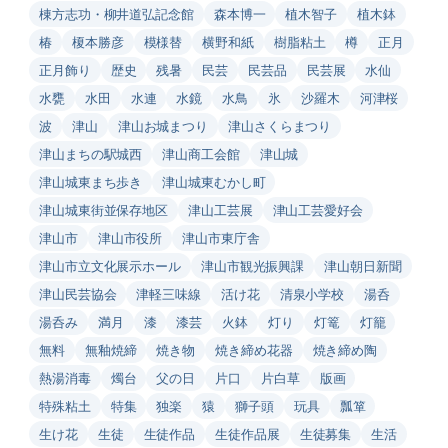
棟方志功・柳井道弘記念館
森本博一
植木智子
植木鉢
椿
榎本勝彦
模様替
横野和紙
樹脂粘土
樽
正月
正月飾り
歴史
残暑
民芸
民芸品
民芸展
水仙
水甕
水田
水連
水鏡
水鳥
氷
沙羅木
河津桜
波
津山
津山お城まつり
津山さくらまつり
津山まちの駅城西
津山商工会館
津山城
津山城東まち歩き
津山城東むかし町
津山城東街並保存地区
津山工芸展
津山工芸愛好会
津山市
津山市役所
津山市東庁舎
津山市立文化展示ホール
津山市観光振興課
津山朝日新聞
津山民芸協会
津軽三味線
活け花
清泉小学校
湯呑
湯呑み
満月
漆
漆芸
火鉢
灯り
灯篭
灯籠
無料
無釉焼締
焼き物
焼き締め花器
焼き締め陶
熱湯消毒
燭台
父の日
片口
片白草
版画
特殊粘土
特集
独楽
猿
獅子頭
玩具
瓢箪
生け花
生徒
生徒作品
生徒作品展
生徒募集
生活