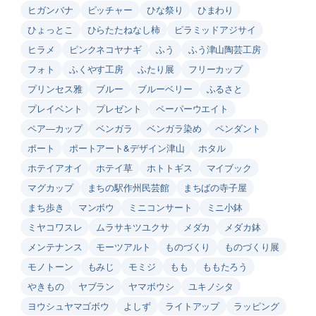
ヒガンバナ
ピッチャー
ひな祭り
ひまわり
ひょっとこ
ひらたたねなし柿
ピラミッドアジサイ
ヒラメ
ピンクネコヤナギ
ふう
ふう津山陶芸工房
フォト
ふくやす工房
ふたり展
フリーカップ
プリンセス雅
ブルー
ブルーベリー
ふるさと
プレイベント
プレゼント
ペーパーウエイト
ペア―カップ
ベンガラ
ベンガラ染め
ペンダント
ポート
ポートアート&デザイン津山
ホタル
ホテイアオイ
ホテイ草
ホトトギス
マイブック
マグカップ
まちの駅作州民芸館
まちばの寺子屋
まち歩き
マンボウ
ミニコンサート
ミニ小鉢
ミヤコワスレ
ムラサキツユクサ
メダカ
メダカ鉢
メンテナンス
モーツアルト
ものづくり
ものづくり展
モノトーン
もみじ
モミジ
もも
ももたろう
やきもの
ヤブラン
ヤマボウシ
ユキノシタ
ヨウシュヤマゴボウ
よしず
ライトアップ
ラッピング