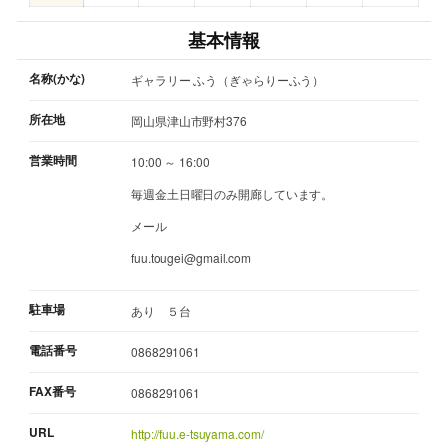
基本情報
名称(かな)
ギャラリー ふう（ぎゃらりーふう）
所在地
岡山県津山市野村376
営業時間
10:00 ～ 16:00
毎週金土日曜日のみ開廊しています。
メール
fuu.tougei@gmail.com
駐車場
あり ５台
電話番号
0868291061
FAX番号
0868291061
URL
http://fuu.e-tsuyama.com/