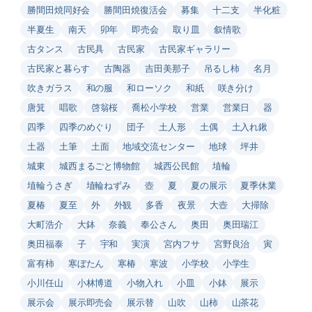
勝間田焼同好会
勝間田焼復活会
募集
十二支
半化粧
半夏生
南天
卯年
即売会
取り皿
叙情歌
古タンス
古民具
古民家
古民家ギャラリー
古民家と暮らす
古陶器
吉田美那子
吊るし柿
名月
吹きガラス
和の服
和ローソク
和紙
咲き分け
唐箕
唱歌
啓翁桜
喬松小学校
営業
営業日
器
四季
四季のめぐり
団子
土人形
土偶
土入れ鍬
土器
土筆
土面
地域交流センター
地球
坪井
城東
城西まるごと博物館
城西公民館
埴輪
埴輪うさぎ
埴輪ねずみ
壺
夏
夏の展示
夏季休業
夏椿
夏至
外
外観
多香
夜景
大壺
大掃除
大町浩介
大鉢
奈義
奉公さん
奥田
奥田瑞江
奥田福泰
子
宇和
実演
宮内フサ
宮野良治
寅
富有柿
寒ぼたん
寒椿
寒波
小学校
小学生
小川任山
小林博道
小物入れ
小皿
小鉢
展示
展示会
展示即売会
展示替
山吹
山柿
山茶花