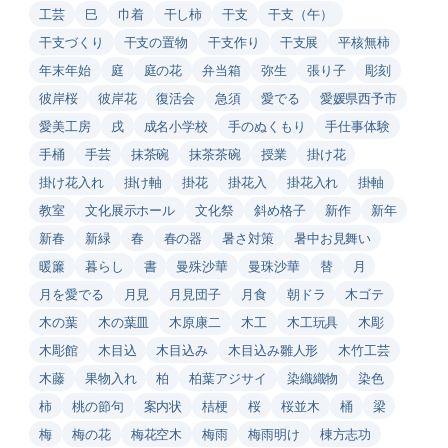
工芸
巳
巾着
干し柿
干支
干支（午）
干支づくり
干支の置物
干支作り
干支展
平核無柿
年末年始
庭
庭の花
弁当箱
弥生
張り子
彫刻
彼岸桜
彼岸花
復活会
急須
愛でる
愛媛県西予市
愛美工房
戌
成名小学校
手のぬくもり
手仕事体験
手桶
手芸
抹茶碗
抹茶茶碗
授業
掛け花
掛け花入れ
掛け軸
掛花
掛花入
掛花入れ
掛軸
教室
文化展示ホール
文化祭
斜め格子
新作
新年
新春
新緑
春
春の器
暑さ対策
暑中お見舞い
暖簾
暮らし
書
曼殊沙華
曼珠沙華
替
月
月を愛でる
月見
月見団子
月食
朝ドラ
木ゴテ
木の葉
木の葉皿
木原康二
木工
木工玩具
木彫
木彫館
木目込
木目込み
木目込み雛人形
木竹工芸
木藤
果物入れ
柏
柏葉アジサイ
染織織物
染色
柿
桃の節句
案内状
桔梗
桜
桜並木
桶
梁
梅
梅の花
梅花空木
梅雨
梅雨明け
棟方志功