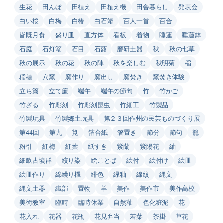
生花
田んぼ
田植え
田植え機
田舎暮らし
発表会
白い桜
白梅
白椿
白石靖
百人一首
百合
皆既月食
盛り皿
直方体
看板
着物
睡蓮
睡蓮鉢
石庭
石灯篭
石目
石蕗
磨研土器
秋
秋の七草
秋の展示
秋の花
秋の陣
秋を楽しむ
秋明菊
稲
稲穂
穴窯
窯作り
窯出し
窯焚き
窯焚き体験
立ち簾
立て簾
端午
端午の節句
竹
竹かご
竹ざる
竹彫刻
竹彫刻昆虫
竹細工
竹製品
竹製玩具
竹製郷土玩具
第２３回作州の民芸ものづくり展
第44回
第九
筧
箔合紙
箸置き
節分
節句
籠
粉引
紅梅
紅葉
紙すき
紫蘭
紫陽花
紬
細畝古墳群
絞り染
絵ことば
絵付
絵付け
絵皿
絵皿作り
綿繰り機
緋色
緑釉
線紋
縄文
縄文土器
織部
置物
羊
美作
美作市
美作高校
美術教室
臨時
臨時休業
自然釉
色化粧泥
花
花入れ
花器
花瓶
花見弁当
若葉
茶掛
草花