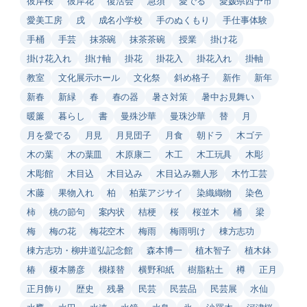
彼岸桜
彼岸花
復活会
急須
愛でる
愛媛県西予市
愛美工房
戌
成名小学校
手のぬくもり
手仕事体験
手桶
手芸
抹茶碗
抹茶茶碗
授業
掛け花
掛け花入れ
掛け軸
掛花
掛花入
掛花入れ
掛軸
教室
文化展示ホール
文化祭
斜め格子
新作
新年
新春
新緑
春
春の器
暑さ対策
暑中お見舞い
暖簾
暮らし
書
曼殊沙華
曼珠沙華
替
月
月を愛でる
月見
月見団子
月食
朝ドラ
木ゴテ
木の葉
木の葉皿
木原康二
木工
木工玩具
木彫
木彫館
木目込
木目込み
木目込み雛人形
木竹工芸
木藤
果物入れ
柏
柏葉アジサイ
染織織物
染色
柿
桃の節句
案内状
桔梗
桜
桜並木
桶
梁
梅
梅の花
梅花空木
梅雨
梅雨明け
棟方志功
棟方志功・柳井道弘記念館
森本博一
植木智子
植木鉢
椿
榎本勝彦
模様替
横野和紙
樹脂粘土
樽
正月
正月飾り
歴史
残暑
民芸
民芸品
民芸展
水仙