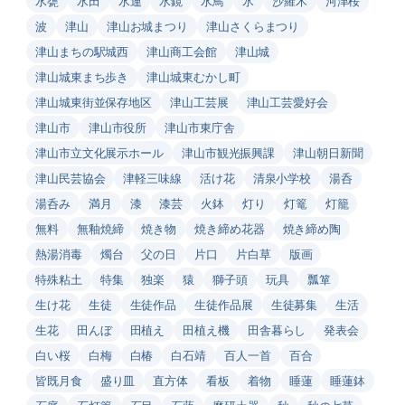
水甕
水田
水連
水鏡
水鳥
氷
沙羅木
河津桜
波
津山
津山お城まつり
津山さくらまつり
津山まちの駅城西
津山商工会館
津山城
津山城東まち歩き
津山城東むかし町
津山城東街並保存地区
津山工芸展
津山工芸愛好会
津山市
津山市役所
津山市東庁舎
津山市立文化展示ホール
津山市観光振興課
津山朝日新聞
津山民芸協会
津軽三味線
活け花
清泉小学校
湯呑
湯呑み
満月
漆
漆芸
火鉢
灯り
灯篭
灯籠
無料
無釉焼締
焼き物
焼き締め花器
焼き締め陶
熱湯消毒
燭台
父の日
片口
片白草
版画
特殊粘土
特集
独楽
猿
獅子頭
玩具
瓢箪
生け花
生徒
生徒作品
生徒作品展
生徒募集
生活
生花
田んぼ
田植え
田植え機
田舎暮らし
発表会
白い桜
白梅
白椿
白石靖
百人一首
百合
皆既月食
盛り皿
直方体
看板
着物
睡蓮
睡蓮鉢