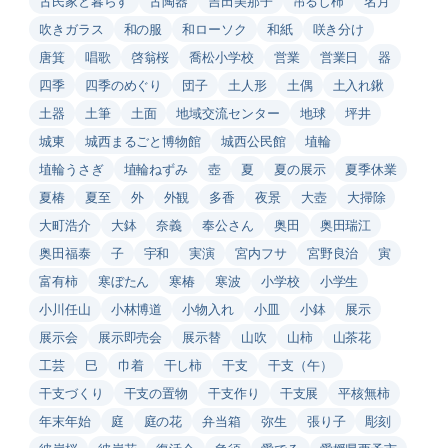
古民家と暮らす
古陶器
吉田美那子
吊るし柿
名月
吹きガラス
和の服
和ローソク
和紙
咲き分け
唐箕
唱歌
啓翁桜
喬松小学校
営業
営業日
器
四季
四季のめぐり
団子
土人形
土偶
土入れ鍬
土器
土筆
土面
地域交流センター
地球
坪井
城東
城西まるごと博物館
城西公民館
埴輪
埴輪うさぎ
埴輪ねずみ
壺
夏
夏の展示
夏季休業
夏椿
夏至
外
外観
多香
夜景
大壺
大掃除
大町浩介
大鉢
奈義
奉公さん
奥田
奥田瑞江
奥田福泰
子
宇和
実演
宮内フサ
宮野良治
寅
富有柿
寒ぼたん
寒椿
寒波
小学校
小学生
小川任山
小林博道
小物入れ
小皿
小鉢
展示
展示会
展示即売会
展示替
山吹
山柿
山茶花
工芸
巳
巾着
干し柿
干支
干支（午）
干支づくり
干支の置物
干支作り
干支展
平核無柿
年末年始
庭
庭の花
弁当箱
弥生
張り子
彫刻