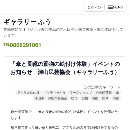
内
ログイン
MENU
容
を
ギャラリー ふう
ス
古民家にてオリジナル陶芸作品の展示販売と陶芸教室・陶芸体験をして
キ
います。
ッ
0868291061
TEL
プ
「傘と長靴の置物の絵付け体験」イベントの
お知らせ 津山民芸協会（ギャラリーふう）
この記事のキーワード
アクリル絵の具
ギャラリーふう
ワークショップ
作州民芸館
傘
津山市
津山民芸協会
絵付
置物
長靴
雨傘
雨靴
作州民芸館で、「傘と長靴の置物の絵付け体験」イベントを開催いた
します。
焼き物で作った白い傘と長靴に、アクリル絵の具で絵付けをするもの