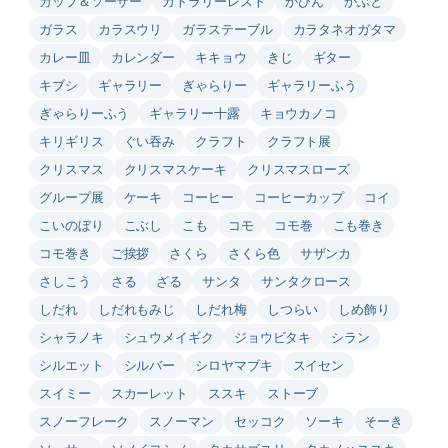
カップ＆ソーサー
カトラリーレスト
かびん
かぶと
ガラス
カラスウリ
ガラステーブル
カラタネオガタマ
カレー皿
カレンダー
キキョウ
きじ
ギター
キブシ
ギャラリー
ぎゃらりー
ギャラリーふう
ぎゃらりーふう
ギャラリー十露
キョウカノコ
キリギリス
ぐい吞み
クラフト
クラフト展
クリスマス
クリスマスケーキ
クリスマスローズ
グループ展
ケーキ
コーヒー
コーヒーカップ
コイ
こいのぼり
こぶし
こも
コモ
コモ巻
こも巻き
コモ巻き
ご挨拶
さくら
さくら色
サザンカ
さしこう
さる
ざる
サンタ
サンタクロース
しだれ
しだれもみじ
しだれ梅
しつらい
しめ飾り
シャラノキ
シュウメイギク
ジョウビタキ
シラン
シルエット
シルバー
シロヤマブキ
スイセン
スイミー
スカーレット
ススキ
ストーブ
スノーフレーク
スノーマン
セッコク
ソーキ
そーき