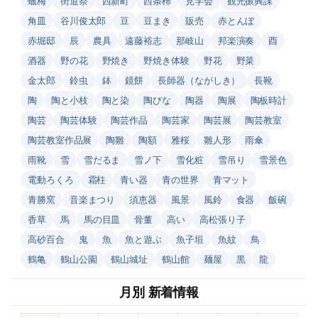
蠟梅
街道祭
西新町
西条柿
見学会
観光振興課
角皿
谷川俊太郎
豆
豆まき
販売
赤とんぼ
赤堀邸
辰
農具
遠藤裕志
那岐山
邦楽演奏
酉
酒器
野の花
野焼き
野焼き体験
野花
野菜
金太郎
鈴虫
鉢
鏡餅
長師器（ながしき）
長靴
陶
陶と小枝
陶と染
陶びな
陶器
陶展
陶板時計
陶芸
陶芸体験
陶芸作品
陶芸家
陶芸展
陶芸教室
陶芸教室作品展
陶雛
陶額
雅桜
雛人形
雨傘
雨靴
雪
雪だるま
雪ノ下
雪化粧
雪吊り
雪景色
電動ろくろ
霜柱
青い器
青の世界
青マット
青勝窯
音楽まつり
須恵器
風景
風鈴
食器
飯碗
香草
馬
馬の目皿
骨董
高い
高松張り子
高砂百合
鬼
魚
魚と遊ぶ
魚子垣
魚紋
鳥
鶴亀
鶴山公園
鶴山城址
鶴山館
麺屋
黒
龍
月別 新着情報