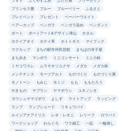
フォト
ふくやす工房
ふたり展
フリーカップ
プリンセス雅
ブルー
ブルーベリー
ふるさと
プレイベント
プレゼント
ペーパーウエイト
ペア―カップ
ベンガラ
ベンガラ染め
ペンダント
ポート
ポートアート&デザイン津山
ホタル
ホテイアオイ
ホテイ草
ホトトギス
マイブック
マグカップ
まちの駅作州民芸館
まちばの寺子屋
まち歩き
マンボウ
ミニコンサート
ミニ小鉢
ミヤコワスレ
ムラサキツユクサ
メダカ
メダカ鉢
メンテナンス
モーツアルト
ものづくり
ものづくり展
モノトーン
もみじ
モミジ
もも
ももたろう
やきもの
ヤブラン
ヤマボウシ
ユキノシタ
ヨウシュヤマゴボウ
よしず
ライトアップ
ラッピング
ランプ
ランプシェード
リキュウバイ
ルイジアナアイリス
レオ・レオニ
レリーフ
ロウバイ
ワークショップ
わらぐろ
ワラ細工
一品
一輪挿し