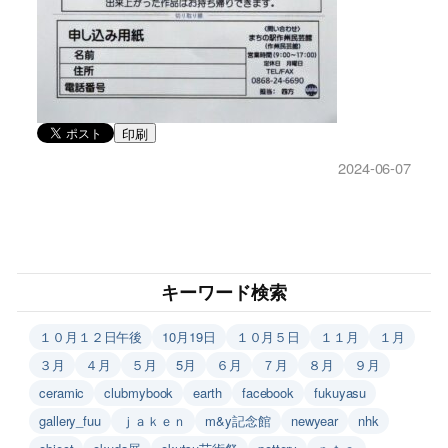
印刷
2024-06-07
キーワード検索
１０月１２日午後
10月19日
１０月５日
１１月
１月
３月
４月
５月
5月
６月
７月
８月
９月
ceramic
clubmybook
earth
facebook
fukuyasu
gallery_fuu
ｊａｋｅｎ
m&y記念館
newyear
nhk