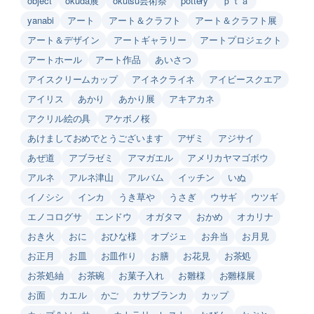
object
okuda展
okutsu芸術祭
pottery
ｐｔａ
yanabi
アート
アート＆クラフト
アート＆クラフト展
アート＆デザイン
アートギャラリー
アートプロジェクト
アートホール
アート作品
あいさつ
アイスクリームカップ
アイネクライネ
アイビースクエア
アイリス
あかり
あかり展
アキアカネ
アクリル絵の具
アケボノ桜
あけましておめでとうございます
アザミ
アジサイ
あぜ道
アブラゼミ
アマガエル
アメリカヤマゴボウ
アルネ
アルネ津山
アルバム
イッチン
いぬ
イノシシ
インカ
うき草や
うさぎ
ウサギ
ウツギ
エノコログサ
エンドウ
オガタマ
おかめ
オカリナ
おき火
おに
おひな様
オブジェ
お弁当
お月見
お正月
お皿
お皿作り
お膳
お花見
お茶処
お茶処紬
お茶碗
お菓子入れ
お雛様
お雛様展
お面
カエル
かご
カサブランカ
カップ