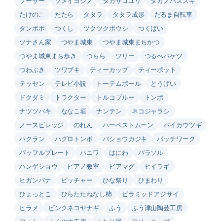
ソーサー
ソメイヨシノ
タカサゴユリ
タカノハススキ
たけのこ
たたら
タタラ
タタラ成形
だるま自転車
タンポポ
つくし
ツクツクボウシ
つくばい
ツナさん家
つやま城東
つやま城東まちかつ
つやま城東まち歩き
つらら
ツリー
つるべバケツ
つわぶき
ツワブキ
ティーカップ
ティーポット
テッセン
テレビ小説
トーテムポール
とうげい
ドクダミ
トラクター
トルコブルー
トンボ
ナツツバキ
ななこ垣
ナンテン
ネコジャラシ
ノースビレッジ
のれん
ハーベストムーン
バイカウツギ
ハクラン
ハグロトンボ
バショウカジキ
パッチワーク
バッフルプレート
ハニワ
はにわ
パラソル
ハンゲショウ
ピアノ教室
ビアマグ
ヒイラギ
ヒガンバナ
ピッチャー
ひな祭り
ひまわり
ひょっとこ
ひらたたねなし柿
ピラミッドアジサイ
ヒラメ
ピンクネコヤナギ
ふう
ふう津山陶芸工房