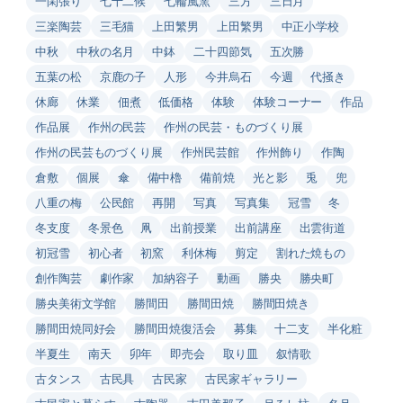
一閑張り
七十二候
七輪風窯
三方
三日月
三楽陶芸
三毛猫
上田繁男
上田繁男
中正小学校
中秋
中秋の名月
中鉢
二十四節気
五次勝
五葉の松
京鹿の子
人形
今井烏石
今週
代掻き
休廊
休業
佃煮
低価格
体験
体験コーナー
作品
作品展
作州の民芸
作州の民芸・ものづくり展
作州の民芸ものづくり展
作州民芸館
作州飾り
作陶
倉敷
個展
傘
備中櫓
備前焼
光と影
兎
兜
八重の梅
公民館
再開
写真
写真集
冠雪
冬
冬支度
冬景色
凧
出前授業
出前講座
出雲街道
初冠雪
初心者
初窯
利休梅
剪定
割れた焼もの
創作陶芸
劇作家
加納容子
動画
勝央
勝央町
勝央美術文学館
勝間田
勝間田焼
勝間田焼き
勝間田焼同好会
勝間田焼復活会
募集
十二支
半化粧
半夏生
南天
卯年
即売会
取り皿
叙情歌
古タンス
古民具
古民家
古民家ギャラリー