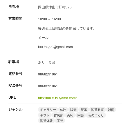
所在地
岡山県津山市野村376
営業時間
10:00 ～ 16:00
毎週金土日曜日のみ開廊しています。
メール
fuu.tougei@gmail.com
駐車場
あり ５台
電話番号
0868291061
FAX番号
0868291061
URL
http://fuu.e-tsuyama.com/
ジャンル
ギャラリー
体験
販売
展示
陶芸教室
雑貨
ギフト
古民家
美術
陶芸
ものづくり
陶芸体験
工芸