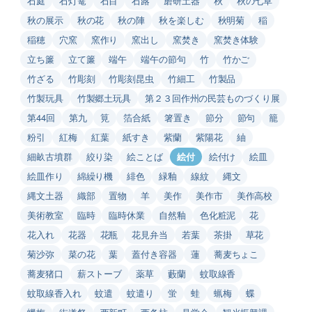
石庭
石灯篭
石目
石蕗
磨研土器
秋
秋の七草
秋の展示
秋の花
秋の陣
秋を楽しむ
秋明菊
稲
稲穂
穴窯
窯作り
窯出し
窯焚き
窯焚き体験
立ち簾
立て簾
端午
端午の節句
竹
竹かご
竹ざる
竹彫刻
竹彫刻昆虫
竹細工
竹製品
竹製玩具
竹製郷土玩具
第２３回作州の民芸ものづくり展
第44回
第九
筧
箔合紙
箸置き
節分
節句
籠
粉引
紅梅
紅葉
紙すき
紫蘭
紫陽花
紬
細畝古墳群
絞り染
絵ことば
絵付
絵付け
絵皿
絵皿作り
綿繰り機
緋色
緑釉
線紋
縄文
縄文土器
織部
置物
羊
美作
美作市
美作高校
美術教室
臨時
臨時休業
自然釉
色化粧泥
花
花入れ
花器
花瓶
花見弁当
若葉
茶掛
草花
菊沙弥
菜の花
葉
蓋付き容器
蓮
蕎麦ちょこ
蕎麦猪口
薪ストーブ
薬草
藪蘭
蚊取線香
蚊取線香入れ
蚊遣
蚊遣り
蛍
蛙
蝋梅
蝶