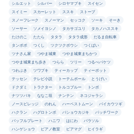
シルエット
シルバー
シロヤマブキ
スイセン
スイミー
スカーレット
ススキ
ストーブ
スノーフレーク
スノーマン
セッコク
ソーキ
そーき
ソーサー
ソメイヨシノ
タカサゴユリ
タカノハススキ
たけのこ
たたら
タタラ
タタラ成形
だるま自転車
タンポポ
つくし
ツクツクボウシ
つくばい
ツナさん家
つやま城東
つやま城東まちかつ
つやま城東まち歩き
つらら
ツリー
つるべバケツ
つわぶき
ツワブキ
ティーカップ
ティーポット
テッセン
テレビ小説
トーテムポール
とうげい
ドクダミ
トラクター
トルコブルー
トンボ
ナツツバキ
ななこ垣
ナンテン
ネコジャラシ
ノースビレッジ
のれん
ハーベストムーン
バイカウツギ
ハクラン
ハグロトンボ
バショウカジキ
パッチワーク
バッフルプレート
ハニワ
はにわ
パラソル
ハンゲショウ
ピアノ教室
ビアマグ
ヒイラギ