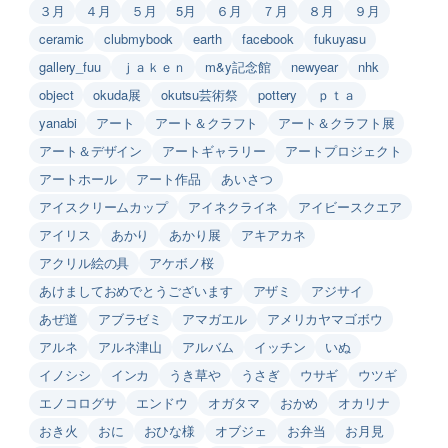
３月
４月
５月
5月
６月
７月
８月
９月
ceramic
clubmybook
earth
facebook
fukuyasu
gallery_fuu
ｊａｋｅｎ
m&y記念館
newyear
nhk
object
okuda展
okutsu芸術祭
pottery
ｐｔａ
yanabi
アート
アート＆クラフト
アート＆クラフト展
アート＆デザイン
アートギャラリー
アートプロジェクト
アートホール
アート作品
あいさつ
アイスクリームカップ
アイネクライネ
アイビースクエア
アイリス
あかり
あかり展
アキアカネ
アクリル絵の具
アケボノ桜
あけましておめでとうございます
アザミ
アジサイ
あぜ道
アブラゼミ
アマガエル
アメリカヤマゴボウ
アルネ
アルネ津山
アルバム
イッチン
いぬ
イノシシ
インカ
うき草や
うさぎ
ウサギ
ウツギ
エノコログサ
エンドウ
オガタマ
おかめ
オカリナ
おき火
おに
おひな様
オブジェ
お弁当
お月見