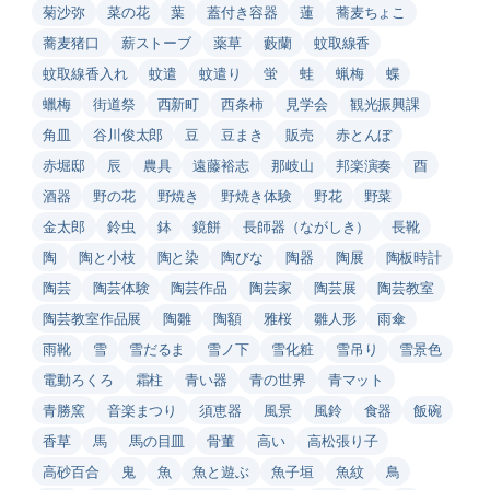
菊沙弥
菜の花
葉
蓋付き容器
蓮
蕎麦ちょこ
蕎麦猪口
薪ストーブ
薬草
藪蘭
蚊取線香
蚊取線香入れ
蚊遣
蚊遣り
蛍
蛙
蝋梅
蝶
蠟梅
街道祭
西新町
西条柿
見学会
観光振興課
角皿
谷川俊太郎
豆
豆まき
販売
赤とんぼ
赤堀邸
辰
農具
遠藤裕志
那岐山
邦楽演奏
酉
酒器
野の花
野焼き
野焼き体験
野花
野菜
金太郎
鈴虫
鉢
鏡餅
長師器（ながしき）
長靴
陶
陶と小枝
陶と染
陶びな
陶器
陶展
陶板時計
陶芸
陶芸体験
陶芸作品
陶芸家
陶芸展
陶芸教室
陶芸教室作品展
陶雛
陶額
雅桜
雛人形
雨傘
雨靴
雪
雪だるま
雪ノ下
雪化粧
雪吊り
雪景色
電動ろくろ
霜柱
青い器
青の世界
青マット
青勝窯
音楽まつり
須恵器
風景
風鈴
食器
飯碗
香草
馬
馬の目皿
骨董
高い
高松張り子
高砂百合
鬼
魚
魚と遊ぶ
魚子垣
魚紋
鳥