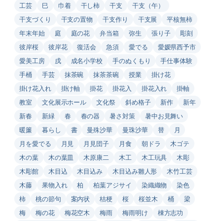
工芸
巳
巾着
干し柿
干支
干支（午）
干支づくり
干支の置物
干支作り
干支展
平核無柿
年末年始
庭
庭の花
弁当箱
弥生
張り子
彫刻
彼岸桜
彼岸花
復活会
急須
愛でる
愛媛県西予市
愛美工房
戌
成名小学校
手のぬくもり
手仕事体験
手桶
手芸
抹茶碗
抹茶茶碗
授業
掛け花
掛け花入れ
掛け軸
掛花
掛花入
掛花入れ
掛軸
教室
文化展示ホール
文化祭
斜め格子
新作
新年
新春
新緑
春
春の器
暑さ対策
暑中お見舞い
暖簾
暮らし
書
曼殊沙華
曼珠沙華
替
月
月を愛でる
月見
月見団子
月食
朝ドラ
木ゴテ
木の葉
木の葉皿
木原康二
木工
木工玩具
木彫
木彫館
木目込
木目込み
木目込み雛人形
木竹工芸
木藤
果物入れ
柏
柏葉アジサイ
染織織物
染色
柿
桃の節句
案内状
桔梗
桜
桜並木
桶
梁
梅
梅の花
梅花空木
梅雨
梅雨明け
棟方志功