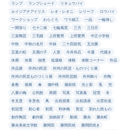
ランプ
ランプシェード
リキュウバイ
ルイジアナアイリス
レオ・レオニ
レリーフ
ロウバイ
ワークショップ
わらぐろ
ワラ細工
一品
一輪挿し
一閑張り
七十二候
七輪風窯
三方
三日月
三楽陶芸
三毛猫
上田繁男
上田繁男
中正小学校
中秋
中秋の名月
中鉢
二十四節気
五次勝
五葉の松
京鹿の子
人形
今井烏石
今週
代掻き
休廊
休業
佃煮
低価格
体験
体験コーナー
作品
作品展
作州の民芸
作州の民芸・ものづくり展
作州の民芸ものづくり展
作州民芸館
作州飾り
作陶
倉敷
個展
傘
備中櫓
備前焼
光と影
兎
兜
八重の梅
公民館
再開
写真
写真集
冠雪
冬
冬支度
冬景色
凧
出前授業
出前講座
出雲街道
初冠雪
初心者
初窯
利休梅
剪定
割れた焼もの
創作陶芸
劇作家
加納容子
動画
勝央
勝央町
勝央美術文学館
勝間田
勝間田焼
勝間田焼き