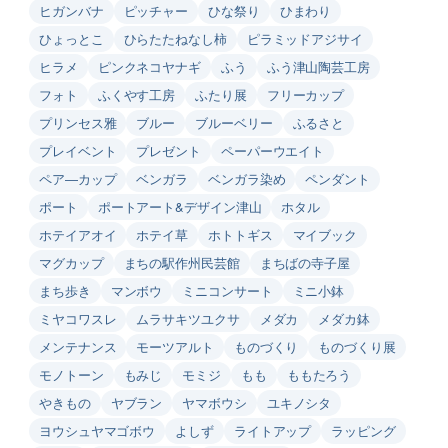
ヒガンバナ
ピッチャー
ひな祭り
ひまわり
ひょっとこ
ひらたたねなし柿
ピラミッドアジサイ
ヒラメ
ピンクネコヤナギ
ふう
ふう津山陶芸工房
フォト
ふくやす工房
ふたり展
フリーカップ
プリンセス雅
ブルー
ブルーベリー
ふるさと
プレイベント
プレゼント
ペーパーウエイト
ペア―カップ
ベンガラ
ベンガラ染め
ペンダント
ポート
ポートアート&デザイン津山
ホタル
ホテイアオイ
ホテイ草
ホトトギス
マイブック
マグカップ
まちの駅作州民芸館
まちばの寺子屋
まち歩き
マンボウ
ミニコンサート
ミニ小鉢
ミヤコワスレ
ムラサキツユクサ
メダカ
メダカ鉢
メンテナンス
モーツアルト
ものづくり
ものづくり展
モノトーン
もみじ
モミジ
もも
ももたろう
やきもの
ヤブラン
ヤマボウシ
ユキノシタ
ヨウシュヤマゴボウ
よしず
ライトアップ
ラッピング