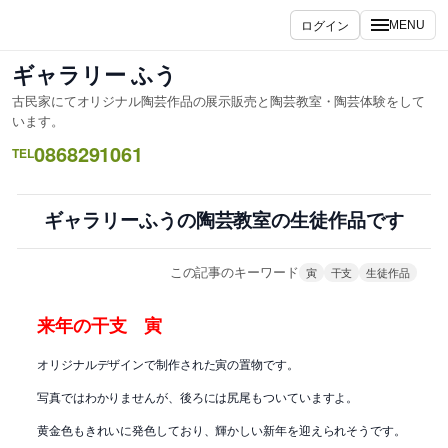
内
ログイン
MENU
容
を
ギャラリー ふう
ス
古民家にてオリジナル陶芸作品の展示販売と陶芸教室・陶芸体験をして
キ
います。
ッ
0868291061
TEL
プ
ギャラリーふうの陶芸教室の生徒作品です
この記事のキーワード
寅
干支
生徒作品
来年の干支 寅
オリジナルデザインで制作された寅の置物です。
写真ではわかりませんが、後ろには尻尾もついていますよ。
黄金色もきれいに発色しており、輝かしい新年を迎えられそうです。