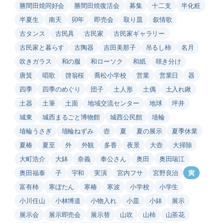
勝間田焼同好会
勝間田焼復活会
募集
十二支
半化粧
半夏生
南天
卯年
即売会
取り皿
叙情歌
古タンス
古民具
古民家
古民家ギャラリー
古民家と暮らす
古陶器
吉田美那子
吊るし柿
名月
吹きガラス
和の服
和ローソク
和紙
咲き分け
唐箕
唱歌
啓翁桜
喬松小学校
営業
営業日
器
四季
四季のめぐり
団子
土人形
土偶
土入れ鍬
土器
土筆
土面
地域交流センター
地球
坪井
城東
城西まるごと博物館
城西公民館
埴輪
埴輪うさぎ
埴輪ねずみ
壺
夏
夏の展示
夏季休業
夏椿
夏至
外
外観
多香
夜景
大壺
大掃除
大町浩介
大鉢
奈義
奉公さん
奥田
奥田瑞江
奥田福泰
子
宇和
実演
宮内フサ
宮野良治
寅
富有柿
寒ぼたん
寒椿
寒波
小学校
小学生
小川任山
小林博道
小物入れ
小皿
小鉢
展示
展示会
展示即売会
展示替
山吹
山柿
山茶花