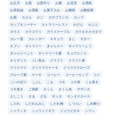
お正月
お皿
お皿作り
お膳
お花見
お茶処
お茶処紬
お茶碗
お菓子入れ
お雛様
お雛様展
お面
カエル
かご
カサブランカ
カップ
カップ＆ソーサー
カトラリーレスト
かびん
かぶと
ガラス
カラスウリ
ガラステーブル
カラタネオガタマ
カレー皿
カレンダー
キキョウ
きじ
ギター
キブシ
ギャラリー
ぎゃらりー
ギャラリーふう
ぎゃらりーふう
ギャラリー十露
キョウカノコ
キリギリス
ぐい吞み
クラフト
クラフト展
クリスマス
クリスマスケーキ
クリスマスローズ
グループ展
ケーキ
コーヒー
コーヒーカップ
コイ
こいのぼり
こぶし
こも
コモ
コモ巻
こも巻き
コモ巻き
ご挨拶
さくら
さくら色
サザンカ
さしこう
さる
ざる
サンタ
サンタクロース
しだれ
しだれもみじ
しだれ梅
しつらい
しめ飾り
シャラノキ
シュウメイギク
ジョウビタキ
シラン