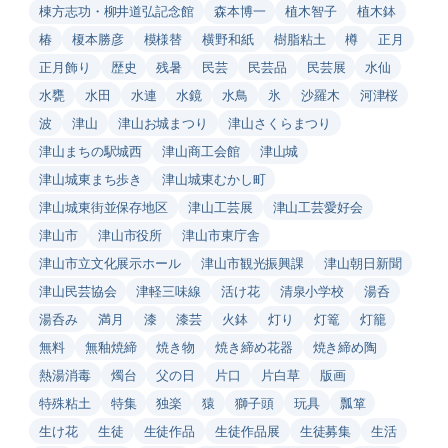
棟方志功・柳井道弘記念館
森本博一
植木智子
植木鉢
椿
榎本勝彦
模様替
横野和紙
樹脂粘土
樽
正月
正月飾り
歴史
残暑
民芸
民芸品
民芸展
水仙
水甕
水田
水連
水鏡
水鳥
氷
沙羅木
河津桜
波
津山
津山お城まつり
津山さくらまつり
津山まちの駅城西
津山商工会館
津山城
津山城東まち歩き
津山城東むかし町
津山城東街並保存地区
津山工芸展
津山工芸愛好会
津山市
津山市役所
津山市東庁舎
津山市立文化展示ホール
津山市観光振興課
津山朝日新聞
津山民芸協会
津軽三味線
活け花
清泉小学校
湯呑
湯呑み
満月
漆
漆芸
火鉢
灯り
灯篭
灯籠
無料
無釉焼締
焼き物
焼き締め花器
焼き締め陶
熱湯消毒
燭台
父の日
片口
片白草
版画
特殊粘土
特集
独楽
猿
獅子頭
玩具
瓢箪
生け花
生徒
生徒作品
生徒作品展
生徒募集
生活