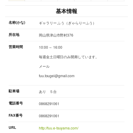
基本情報
名称(かな)
ギャラリー ふう（ぎゃらりーふう）
所在地
岡山県津山市野村376
営業時間
10:00 ～ 16:00
毎週金土日曜日のみ開廊しています。
メール
fuu.tougei@gmail.com
駐車場
あり ５台
電話番号
0868291061
FAX番号
0868291061
URL
http://fuu.e-tsuyama.com/