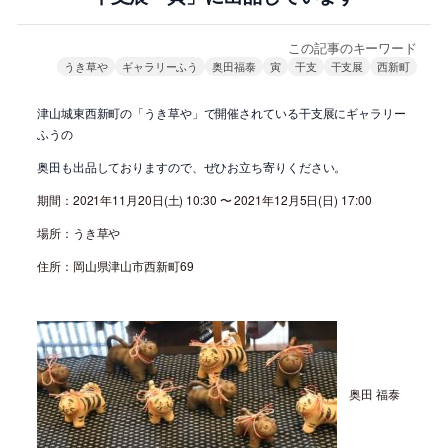
この記事のキーワード
うき草や
ギャラリーふう
奥田福泰
寅
干支
干支展
西新町
津山城東西新町の「うき草や」で開催されている干支展にギャラリー
ふうの
奥田も出品しておりますので、ぜひお立ち寄りください。
期間：2021年11月20日(土) 10:30 〜 2021年12月5日(日) 17:00
場所：うき草や
住所：岡山県津山市西新町69
奥田 福泰