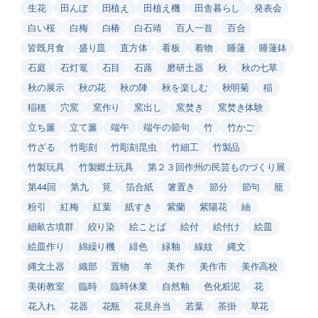
生花
田んぼ
田植え
田植え機
田舎暮らし
発表会
白い桜
白梅
白椿
白石靖
百人一首
百合
皆既月食
盛り皿
直方体
看板
着物
睡蓮
睡蓮鉢
石庭
石灯篭
石目
石蕗
磨研土器
秋
秋の七草
秋の展示
秋の花
秋の陣
秋を楽しむ
秋明菊
稲
稲穂
穴窯
窯作り
窯出し
窯焚き
窯焚き体験
立ち簾
立て簾
端午
端午の節句
竹
竹かご
竹ざる
竹彫刻
竹彫刻昆虫
竹細工
竹製品
竹製玩具
竹製郷土玩具
第２３回作州の民芸ものづくり展
第44回
第九
筧
箔合紙
箸置き
節分
節句
籠
粉引
紅梅
紅葉
紙すき
紫蘭
紫陽花
紬
細畝古墳群
絞り染
絵ことば
絵付
絵付け
絵皿
絵皿作り
綿繰り機
緋色
緑釉
線紋
縄文
縄文土器
織部
置物
羊
美作
美作市
美作高校
美術教室
臨時
臨時休業
自然釉
色化粧泥
花
花入れ
花器
花瓶
花見弁当
若葉
茶掛
草花