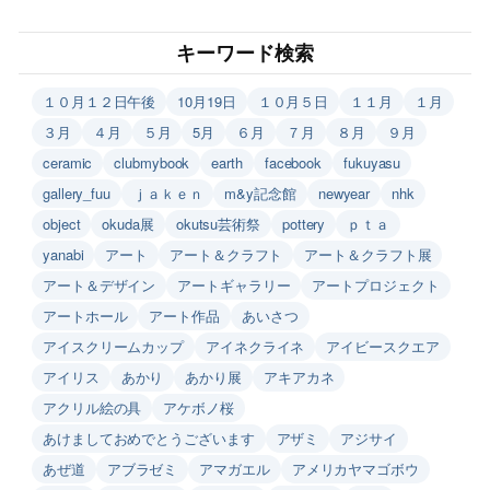
キーワード検索
１０月１２日午後
10月19日
１０月５日
１１月
１月
３月
４月
５月
5月
６月
７月
８月
９月
ceramic
clubmybook
earth
facebook
fukuyasu
gallery_fuu
ｊａｋｅｎ
m&y記念館
newyear
nhk
object
okuda展
okutsu芸術祭
pottery
ｐｔａ
yanabi
アート
アート＆クラフト
アート＆クラフト展
アート＆デザイン
アートギャラリー
アートプロジェクト
アートホール
アート作品
あいさつ
アイスクリームカップ
アイネクライネ
アイビースクエア
アイリス
あかり
あかり展
アキアカネ
アクリル絵の具
アケボノ桜
あけましておめでとうございます
アザミ
アジサイ
あぜ道
アブラゼミ
アマガエル
アメリカヤマゴボウ