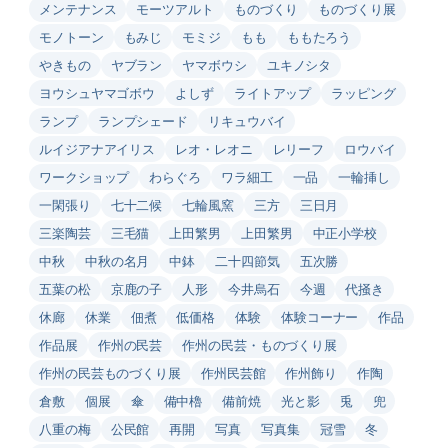
メンテナンス
モーツアルト
ものづくり
ものづくり展
モノトーン
もみじ
モミジ
もも
ももたろう
やきもの
ヤブラン
ヤマボウシ
ユキノシタ
ヨウシュヤマゴボウ
よしず
ライトアップ
ラッピング
ランプ
ランプシェード
リキュウバイ
ルイジアナアイリス
レオ・レオニ
レリーフ
ロウバイ
ワークショップ
わらぐろ
ワラ細工
一品
一輪挿し
一閑張り
七十二候
七輪風窯
三方
三日月
三楽陶芸
三毛猫
上田繁男
上田繁男
中正小学校
中秋
中秋の名月
中鉢
二十四節気
五次勝
五葉の松
京鹿の子
人形
今井烏石
今週
代掻き
休廊
休業
佃煮
低価格
体験
体験コーナー
作品
作品展
作州の民芸
作州の民芸・ものづくり展
作州の民芸ものづくり展
作州民芸館
作州飾り
作陶
倉敷
個展
傘
備中櫓
備前焼
光と影
兎
兜
八重の梅
公民館
再開
写真
写真集
冠雪
冬