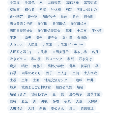
冬支度
冬景色
凧
出前授業
出前講座
出雲街道
初冠雪
初心者
初窯
利休梅
剪定
割れた焼もの
創作陶芸
劇作家
加納容子
動画
勝央
勝央町
勝央美術文学館
勝間田
勝間田焼
勝間田焼き
勝間田焼同好会
勝間田焼復活会
募集
十二支
半化粧
半夏生
南天
卯年
即売会
取り皿
叙情歌
古タンス
古民具
古民家
古民家ギャラリー
古民家と暮らす
古陶器
吉田美那子
吊るし柿
名月
吹きガラス
和の服
和ローソク
和紙
咲き分け
唐箕
唱歌
啓翁桜
喬松小学校
営業
営業日
器
四季
四季のめぐり
団子
土人形
土偶
土入れ鍬
土器
土筆
土面
地域交流センター
地球
坪井
城東
城西まるごと博物館
城西公民館
埴輪
埴輪うさぎ
埴輪ねずみ
壺
夏
夏の展示
夏季休業
夏椿
夏至
外
外観
多香
夜景
大壺
大掃除
大町浩介
大鉢
奈義
奉公さん
奥田
奥田瑞江