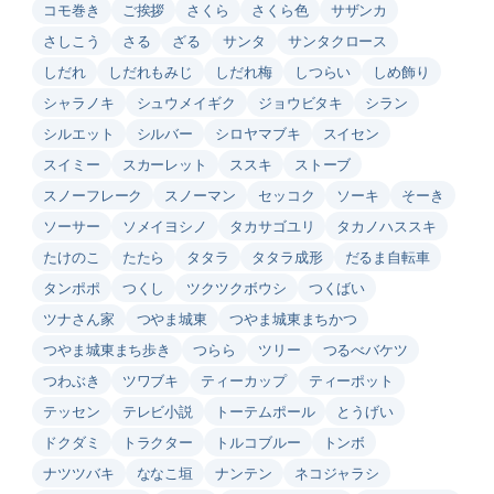
コモ巻き
ご挨拶
さくら
さくら色
サザンカ
さしこう
さる
ざる
サンタ
サンタクロース
しだれ
しだれもみじ
しだれ梅
しつらい
しめ飾り
シャラノキ
シュウメイギク
ジョウビタキ
シラン
シルエット
シルバー
シロヤマブキ
スイセン
スイミー
スカーレット
ススキ
ストーブ
スノーフレーク
スノーマン
セッコク
ソーキ
そーき
ソーサー
ソメイヨシノ
タカサゴユリ
タカノハススキ
たけのこ
たたら
タタラ
タタラ成形
だるま自転車
タンポポ
つくし
ツクツクボウシ
つくばい
ツナさん家
つやま城東
つやま城東まちかつ
つやま城東まち歩き
つらら
ツリー
つるべバケツ
つわぶき
ツワブキ
ティーカップ
ティーポット
テッセン
テレビ小説
トーテムポール
とうげい
ドクダミ
トラクター
トルコブルー
トンボ
ナツツバキ
ななこ垣
ナンテン
ネコジャラシ