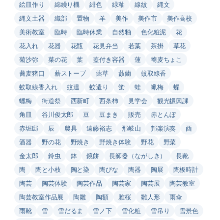
絵皿作り
綿繰り機
緋色
緑釉
線紋
縄文
縄文土器
織部
置物
羊
美作
美作市
美作高校
美術教室
臨時
臨時休業
自然釉
色化粧泥
花
花入れ
花器
花瓶
花見弁当
若葉
茶掛
草花
菊沙弥
菜の花
葉
蓋付き容器
蓮
蕎麦ちょこ
蕎麦猪口
薪ストーブ
薬草
藪蘭
蚊取線香
蚊取線香入れ
蚊遣
蚊遣り
蛍
蛙
蝋梅
蝶
蠟梅
街道祭
西新町
西条柿
見学会
観光振興課
角皿
谷川俊太郎
豆
豆まき
販売
赤とんぼ
赤堀邸
辰
農具
遠藤裕志
那岐山
邦楽演奏
酉
酒器
野の花
野焼き
野焼き体験
野花
野菜
金太郎
鈴虫
鉢
鏡餅
長師器（ながしき）
長靴
陶
陶と小枝
陶と染
陶びな
陶器
陶展
陶板時計
陶芸
陶芸体験
陶芸作品
陶芸家
陶芸展
陶芸教室
陶芸教室作品展
陶雛
陶額
雅桜
雛人形
雨傘
雨靴
雪
雪だるま
雪ノ下
雪化粧
雪吊り
雪景色