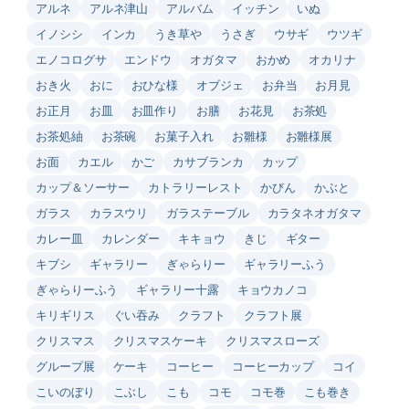
アルネ
アルネ津山
アルバム
イッチン
いぬ
イノシシ
インカ
うき草や
うさぎ
ウサギ
ウツギ
エノコログサ
エンドウ
オガタマ
おかめ
オカリナ
おき火
おに
おひな様
オブジェ
お弁当
お月見
お正月
お皿
お皿作り
お膳
お花見
お茶処
お茶処紬
お茶碗
お菓子入れ
お雛様
お雛様展
お面
カエル
かご
カサブランカ
カップ
カップ＆ソーサー
カトラリーレスト
かびん
かぶと
ガラス
カラスウリ
ガラステーブル
カラタネオガタマ
カレー皿
カレンダー
キキョウ
きじ
ギター
キブシ
ギャラリー
ぎゃらりー
ギャラリーふう
ぎゃらりーふう
ギャラリー十露
キョウカノコ
キリギリス
ぐい吞み
クラフト
クラフト展
クリスマス
クリスマスケーキ
クリスマスローズ
グループ展
ケーキ
コーヒー
コーヒーカップ
コイ
こいのぼり
こぶし
こも
コモ
コモ巻
こも巻き