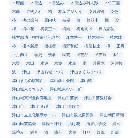
木彫館
木目込
木目込み
木目込み雛人形
木竹工芸
木藤
果物入れ
柏
柏葉アジサイ
染織織物
染色
柿
桃の節句
案内状
桔梗
桜
桜並木
桶
梁
梅
梅の花
梅花空木
梅雨
梅雨明け
棟方志功
棟方志功・柳井道弘記念館
森本博一
植木智子
植木鉢
椿
榎本勝彦
模様替
横野和紙
樹脂粘土
樽
正月
正月飾り
歴史
残暑
民芸
民芸品
民芸展
水仙
水甕
水田
水連
水鏡
水鳥
氷
沙羅木
河津桜
波
津山
津山お城まつり
津山さくらまつり
津山まちの駅城西
津山商工会館
津山城
津山城東まち歩き
津山城東むかし町
津山城東街並保存地区
津山工芸展
津山工芸愛好会
津山市
津山市役所
津山市東庁舎
津山市立文化展示ホール
津山市観光振興課
津山朝日新聞
津山民芸協会
津軽三味線
活け花
清泉小学校
湯呑
湯呑み
満月
漆
漆芸
火鉢
灯り
灯篭
灯籠