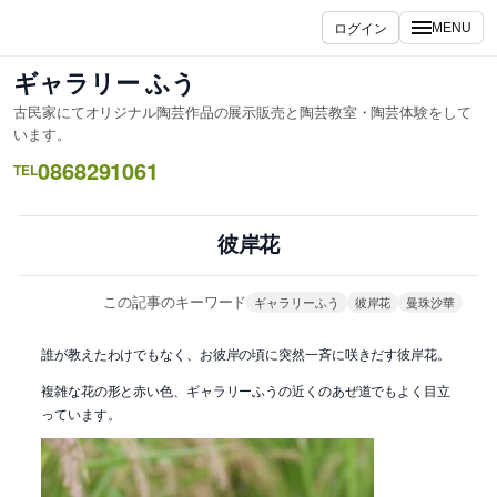
内
ログイン
MENU
容
を
ギャラリー ふう
ス
古民家にてオリジナル陶芸作品の展示販売と陶芸教室・陶芸体験をして
キ
います。
ッ
0868291061
TEL
プ
彼岸花
この記事のキーワード
ギャラリーふう
彼岸花
曼珠沙華
誰が教えたわけでもなく、お彼岸の頃に突然一斉に咲きだす彼岸花。
複雑な花の形と赤い色、ギャラリーふうの近くのあぜ道でもよく目立
っています。