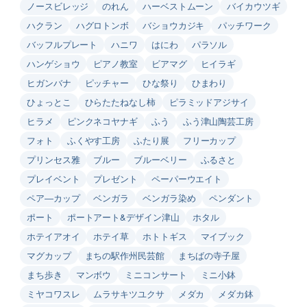
ノースビレッジ
のれん
ハーベストムーン
バイカウツギ
ハクラン
ハグロトンボ
バショウカジキ
パッチワーク
バッフルプレート
ハニワ
はにわ
パラソル
ハンゲショウ
ピアノ教室
ビアマグ
ヒイラギ
ヒガンバナ
ピッチャー
ひな祭り
ひまわり
ひょっとこ
ひらたたねなし柿
ピラミッドアジサイ
ヒラメ
ピンクネコヤナギ
ふう
ふう津山陶芸工房
フォト
ふくやす工房
ふたり展
フリーカップ
プリンセス雅
ブルー
ブルーベリー
ふるさと
プレイベント
プレゼント
ペーパーウエイト
ペア―カップ
ベンガラ
ベンガラ染め
ペンダント
ポート
ポートアート&デザイン津山
ホタル
ホテイアオイ
ホテイ草
ホトトギス
マイブック
マグカップ
まちの駅作州民芸館
まちばの寺子屋
まち歩き
マンボウ
ミニコンサート
ミニ小鉢
ミヤコワスレ
ムラサキツユクサ
メダカ
メダカ鉢