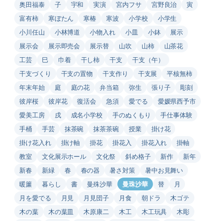
奥田福泰
子
宇和
実演
宮内フサ
宮野良治
寅
富有柿
寒ぼたん
寒椿
寒波
小学校
小学生
小川任山
小林博道
小物入れ
小皿
小鉢
展示
展示会
展示即売会
展示替
山吹
山柿
山茶花
工芸
巳
巾着
干し柿
干支
干支（午）
干支づくり
干支の置物
干支作り
干支展
平核無柿
年末年始
庭
庭の花
弁当箱
弥生
張り子
彫刻
彼岸桜
彼岸花
復活会
急須
愛でる
愛媛県西予市
愛美工房
戌
成名小学校
手のぬくもり
手仕事体験
手桶
手芸
抹茶碗
抹茶茶碗
授業
掛け花
掛け花入れ
掛け軸
掛花
掛花入
掛花入れ
掛軸
教室
文化展示ホール
文化祭
斜め格子
新作
新年
新春
新緑
春
春の器
暑さ対策
暑中お見舞い
暖簾
暮らし
書
曼殊沙華
曼珠沙華
替
月
月を愛でる
月見
月見団子
月食
朝ドラ
木ゴテ
木の葉
木の葉皿
木原康二
木工
木工玩具
木彫