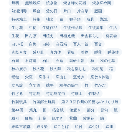
無料
無釉焼締
焼き物
焼き締め花器
焼き締め陶
熱湯消毒
燭台
父の日
片口
片白草
版画
特殊粘土
特集
独楽
猿
獅子頭
玩具
瓢箪
生け花
生徒
生徒作品
生徒作品展
生徒募集
生活
生花
田んぼ
田植え
田植え機
田舎暮らし
発表会
白い桜
白梅
白椿
白石靖
百人一首
百合
皆既月食
盛り皿
直方体
看板
着物
睡蓮
睡蓮鉢
石庭
石灯篭
石目
石蕗
磨研土器
秋
秋の七草
秋の展示
秋の花
秋の陣
秋を楽しむ
秋明菊
稲
稲穂
穴窯
窯作り
窯出し
窯焚き
窯焚き体験
立ち簾
立て簾
端午
端午の節句
竹
竹かご
竹ざる
竹彫刻
竹彫刻昆虫
竹細工
竹製品
竹製玩具
竹製郷土玩具
第２３回作州の民芸ものづくり展
第44回
第九
筧
箔合紙
箸置き
節分
節句
籠
粉引
紅梅
紅葉
紙すき
紫蘭
紫陽花
紬
細畝古墳群
絞り染
絵ことば
絵付
絵付け
絵皿