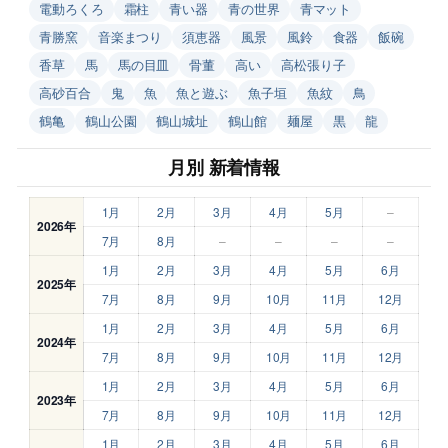
電動ろくろ
霜柱
青い器
青の世界
青マット
青勝窯
音楽まつり
須恵器
風景
風鈴
食器
飯碗
香草
馬
馬の目皿
骨董
高い
高松張り子
高砂百合
鬼
魚
魚と遊ぶ
魚子垣
魚紋
鳥
鶴亀
鶴山公園
鶴山城址
鶴山館
麺屋
黒
龍
月別 新着情報
1月
2月
3月
4月
5月
–
2026年
7月
8月
–
–
–
–
1月
2月
3月
4月
5月
6月
2025年
7月
8月
9月
10月
11月
12月
1月
2月
3月
4月
5月
6月
2024年
7月
8月
9月
10月
11月
12月
1月
2月
3月
4月
5月
6月
2023年
7月
8月
9月
10月
11月
12月
1月
2月
3月
4月
5月
6月